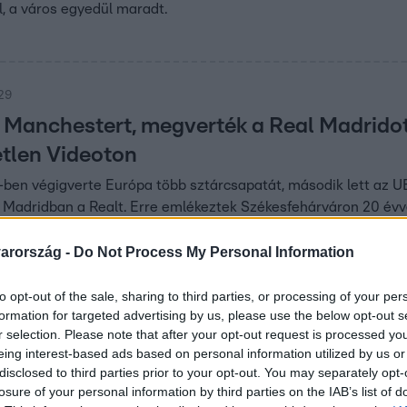
ől, a város egyedül maradt.
:29
a Manchestert, megverték a Real Madridot
etlen Videoton
-ben végigverte Európa több sztárcsapatát, második lett az 
 Madridban a Realt. Erre emlékeztek Székesfehárváron 20 évvel
deoton egykori játékosai, és a pályán is láthatják őket.
arország -
Do Not Process My Personal Information
:00
to opt-out of the sale, sharing to third parties, or processing of your per
iós fizetés egy magyar klubnál – évek óta
formation for targeted advertising by us, please use the below opt-out s
r selection. Please note that after your opt-out request is processed y
eing interest-based ads based on personal information utilized by us or
n van, hogy nem tudni, mennyit keres egy magyar focista – e
disclosed to third parties prior to your opt-out. You may separately opt-
ség szóvivője, miután arról kérdeztük, nyugat-európai mintár
losure of your personal information by third parties on the IAB’s list of