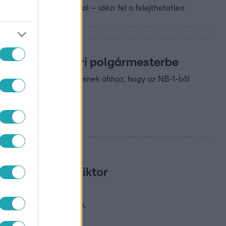
egjobb magyar kapusával – idézi fel a felejthetetlen
s székesfehérvári polgármesterbe
némi köze a városvezetésnek ahhoz, hogy az NB-1-ből
g után Orbán Viktor
on nehéz helyzetben van,