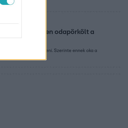
rmester keményen odapörkölt a
ült teljesen lezülleszteni. Szerinte ennek oka a