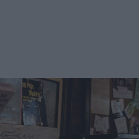
kolett
#
Időjárás
#
RTL műsor
#
Víz
#
Magyar Péter
#
Csillagjeg