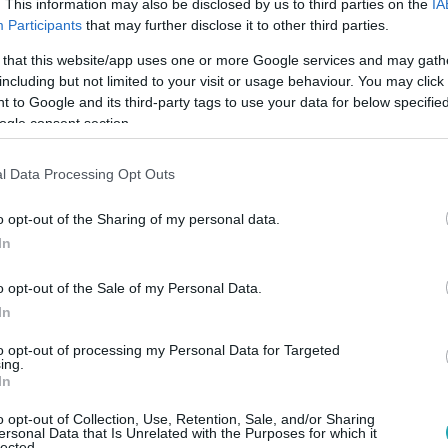
tő összegek sem voltak kizárva öt éve sem: egy román sportla
. This information may also be disclosed by us to third parties on the
IA
Participants
that may further disclose it to other third parties.
ó forintot is kereshetett egy játékos.
 that this website/app uses one or more Google services and may gath
including but not limited to your visit or usage behaviour. You may click 
. 8:12
 to Google and its third-party tags to use your data for below specifi
ogle consent section.
ezérigazgatója: A Szovjetunió felbomlása
os és nehéz idők
l Data Processing Opt Outs
nt itt az idő, hogy Magyarország kibéküljön az EU-val.
o opt-out of the Sharing of my personal data.
In
o opt-out of the Sale of my Personal Data.
In
0. 13:58
ötte a falat véresre a kezével” – 1984-b
to opt-out of processing my Personal Data for Targeted
ing.
evét
In
yetlen csapat, amely mindig nyert Madridban – 1984-ben a vi
o opt-out of Collection, Use, Retention, Sale, and/or Sharing
ersonal Data that Is Unrelated with the Purposes for which it
adrid ellen. A XXI. Század három egykori játékossal – Szabó Józ
lected.