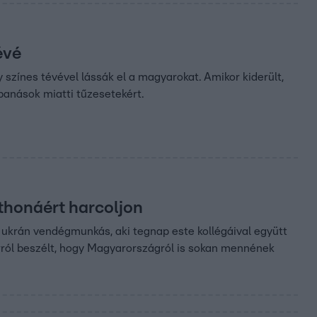
évé
színes tévével lássák el a magyarokat. Amikor kiderült,
bbanások miatti tűzesetekért.
thonáért harcoljon
 ukrán vendégmunkás, aki tegnap este kollégáival együtt
arról beszélt, hogy Magyarországról is sokan mennének