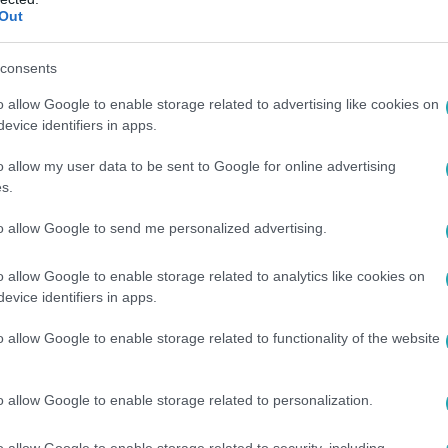
Out
main elleni gólszerzővel, valamint Disztl Péterrel, a korszak l
consents
4
o allow Google to enable storage related to advertising like cookies on
Sport főszerkesztője beleszállt a fidesze
evice identifiers in apps.
 a Nemzeti Sport főszerkesztőjének véleménye szerint lehet 
o allow my user data to be sent to Google for online advertising
hérvár FC nagy állami szponzora szakított a focicsapattal.
s.
to allow Google to send me personalized advertising.
o allow Google to enable storage related to analytics like cookies on
evice identifiers in apps.
4
o allow Google to enable storage related to functionality of the website
omkodva kelt ki magából az újabb veresé
apatának edzője
o allow Google to enable storage related to personalization.
, a kib.szott gólok és párharcok számítanak” – a Videoton nagy
tnak az NB1-ből.
o allow Google to enable storage related to security, including