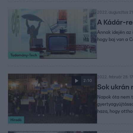
2022. augusztus 21.
A Kádár-re
Annak idején az 
hogy baj van a C
Tudomány-Tech
2022. február 28. 1
2:10
Sok ukrán 
Napok óta nem tu
gyertyagyújtássa
haza, hogy otth
Híradó