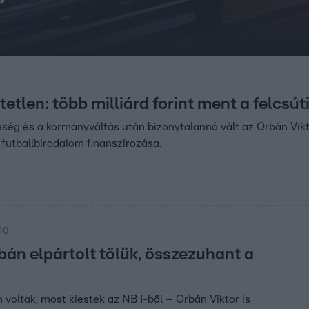
tetlen: több milliárd forint ment a felcsút
eség és a kormányváltás után bizonytalanná vált az Orbán Vikt
i futballbirodalom finanszírozása.
:40
bán elpártolt tőlük, összezuhant a
 voltak, most kiestek az NB I-ből – Orbán Viktor is