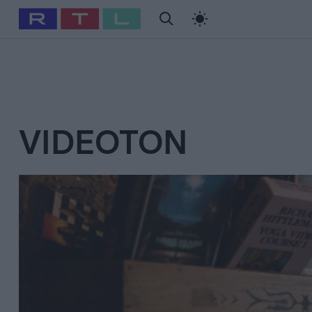
#
Babits Marcella
#
Szellő István
#
Most Wanted
#
Gallusz Ni
VIDEOTON