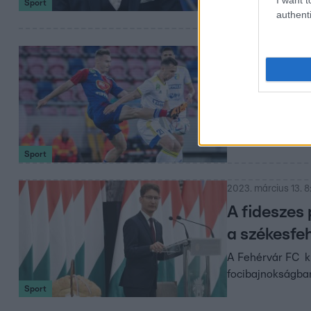
Sport
authenti
2023. május 8. 8:19
„Tragikus”
kiesésre á
Székesfehérvár p
„gazdátlanság, h
Sport
2023. március 13. 8
A fideszes
a székesfeh
A Fehérvár FC ki
focibajnokságba
Sport