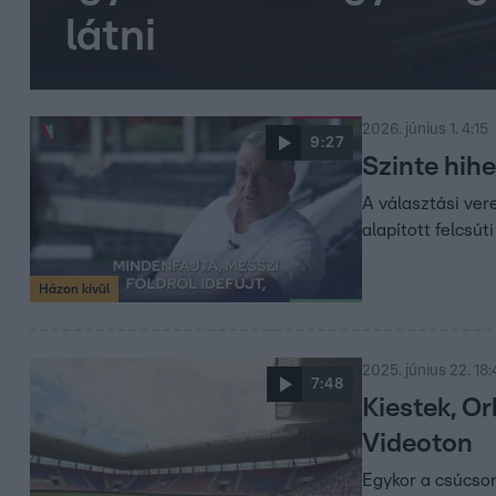
látni
2026. június 1. 4:15
9:27
Szinte hihe
A választási ver
alapított felcsút
Házon kívül
2025. június 22. 18
7:48
Kiestek, Or
Videoton
Egykor a csúcson