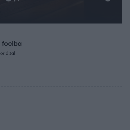
i fociba
or által