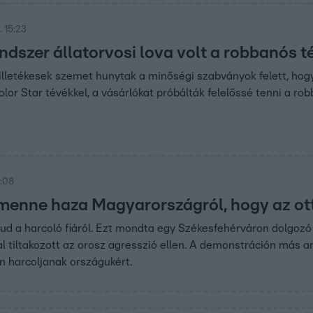
 15:23
ndszer állatorvosi lova volt a robbanós t
illetékesek szemet hunytak a minőségi szabványok felett, hogy 
olor Star tévékkel, a vásárlókat próbálták felelőssé tenni a ro
7:08
menne haza Magyarországról, hogy az ot
d a harcoló fiáról. Ezt mondta egy Székesfehérváron dolgozó
l tiltakozott az orosz agresszió ellen. A demonstráción más 
on harcoljanak országukért.