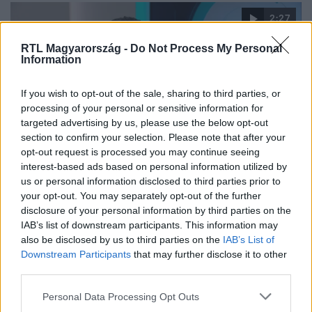
mindenhol tudtak az új pártra voksolni. Ennek vidéken a
2:27
Mi Hazánk és a Momentum örülhetett.
RTL Magyarország -
Do Not Process My Personal
Information
If you wish to opt-out of the sale, sharing to third parties, or
processing of your personal or sensitive information for
targeted advertising by us, please use the below opt-out
section to confirm your selection. Please note that after your
opt-out request is processed you may continue seeing
Híradó
interest-based ads based on personal information utilized by
2024. június 9. 20:23
us or personal information disclosed to third parties prior to
Elemző: Karácsony Gergely újrázása az ellenzéki
your opt-out. You may separately opt-out of the further
disclosure of your personal information by third parties on the
oldalon minimumkövetelmény
IAB’s list of downstream participants. This information may
László Róbert, a Political Capital szakértője az RTL
also be disclosed by us to third parties on the
IAB’s List of
választási műsorában azt mondta, nagy bajban lesz az
Downstream Participants
that may further disclose it to other
ellenzék, ha Budapest jelenlegi főpolgármestere veszít.
third parties.
Please note that this website/app uses one or more Google
Personal Data Processing Opt Outs
services and may gather and store information including but