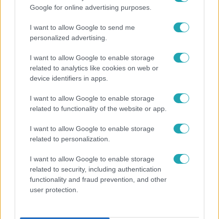
Google for online advertising purposes.
I want to allow Google to send me
personalized advertising.
I want to allow Google to enable storage
related to analytics like cookies on web or
device identifiers in apps.
I want to allow Google to enable storage
related to functionality of the website or app.
Választás 2022
2022. március 30. 5:08
I want to allow Google to enable storage
Mennyire lehet kifizetődő stratégia megosztani a
related to personalization.
szavazatokat a kisebb és a nagyobb pártok
I want to allow Google to enable storage
között?
related to security, including authentication
Mire érdemes figyelnie annak a szavazónak, aki le
functionality and fraud prevention, and other
szeretné váltani a Fideszt, de a Kétfarkú Kutya Pártot is a
user protection.
parlamentben akarja látni, vagy éppen azt szeretné, ha
Orbán Viktor maradna a miniszterelnök, de a Mi Hazánkat