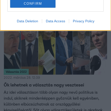
is bejuttatná a törvényhozásba?
CONFIRM
Data Deletion
Data Access
Privacy Policy
Választás 2022
2022. március 28. 12:39
Ők lehetnek a választás nagy vesztesei
Az idei választáson több olyan nagy nevű politikus is
indul, akiknek mindenképpen győzniük kell egyéniben,
különben elbúcsúzhatnak az országgyűlési
képviselőségtől. Sőt olyan választókerületek is akadnak,