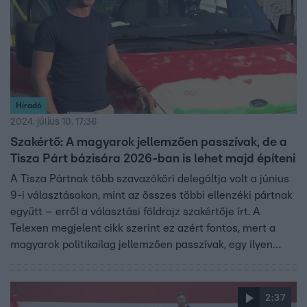
Híradó
2024. július 10. 17:36
Szakértő: A magyarok jellemzően passzívak, de a
Tisza Párt bázisára 2026-ban is lehet majd építeni
A Tisza Pártnak több szavazóköri delegáltja volt a június
9-i választásokon, mint az összes többi ellenzéki pártnak
együtt – erről a választási földrajz szakértője írt. A
Telexen megjelent cikk szerint ez azért fontos, mert a
magyarok politikailag jellemzően passzívak, egy ilyen
bázisra viszont már lehet építeni a 2026-os
országgyűlési választásokon. A Híradónak nyilatkozó
László Róbert politológus szerint ugyanakkor még csak
2:37