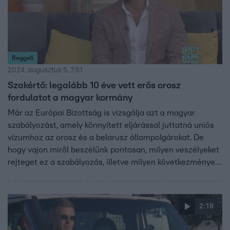
Reggeli
2024. augusztus 5. 7:51
Szakértő: legalább 10 éve vett erős orosz
fordulatot a magyar kormány
Már az Európai Bizottság is vizsgálja azt a magyar
szabályozást, amely könnyített eljárással juttatná uniós
vízumhoz az orosz és a belarusz állampolgárokat. De
hogy vajon miről beszélünk pontosan, milyen veszélyeket
rejteget ez a szabályozás, illetve milyen következményei
lehetnek, azt Bódi Mátyás a Választási Földrajz
szakértője magyarázta el a Reggeliben.
2:18