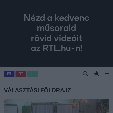
Nézd a kedvenc
műsoraid
rövid videóit
az RTL.hu-n!
Legfrissebb
RTL Híradó
Fókusz
Sztárhírek
Randi
Celeb vagyok, me
#
Babits Marcella
#
Szellő István
#
Most Wanted
#
Gallusz Niko
VÁLASZTÁSI FÖLDRAJZ