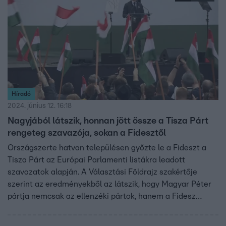
most jönnek a pártépítés szürke hétköznapjai, amivel
nehezebb motiválni a választókat.
Híradó
2024. június 12. 16:18
Nagyjából látszik, honnan jött össze a Tisza Párt
rengeteg szavazója, sokan a Fidesztől
Országszerte hatvan településen győzte le a Fideszt a
Tisza Párt az Európai Parlamenti listákra leadott
szavazatok alapján. A Választási Földrajz szakértője
szerint az eredményekből az látszik, hogy Magyar Péter
pártja nemcsak az ellenzéki pártok, hanem a Fidesz
korábbi szavazói közül is sokakat meg tudott nyerni. A
Tisza szavazói az önkormányzati választáson nem