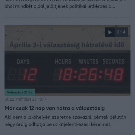
ahol mindkét oldal jelöltjének politikai létkérdés a
győzelem. Cikkükben összeszedtük, kik számára van
különlegesen nagy tétje a vasárnapi választásnak.
2:14
Választás 2022
2022. március 21. 18:17
Már csak 12 nap van hátra a választásig
Aki nem a lakóhelyén szeretne szavazni, péntek délután
négy óráig adhatja be az átjelentkezési kérelmét.