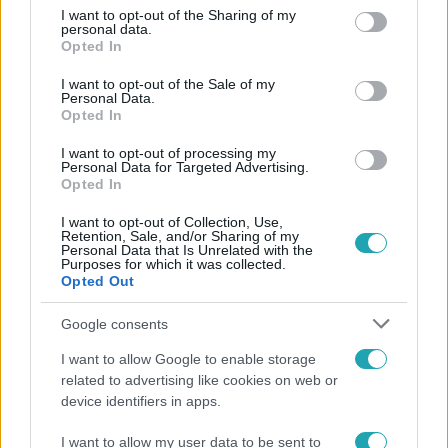
not limited to your visit or usage behaviour. You may click to
I want to opt-out of the Sharing of my
personal data.
grant or deny consent to Google and its third-party tags to
Opted In
use your data for below specified purposes in below Google
consent section.
I want to opt-out of the Sale of my
Personal Data.
Opted In
I want to opt-out of processing my
Personal Data for Targeted Advertising.
Opted In
Választás 2022
I want to opt-out of Collection, Use,
Retention, Sale, and/or Sharing of my
2022. április 3. 14:40
Personal Data that Is Unrelated with the
Purposes for which it was collected.
Az rtl.hu exkluzív választási műsorral jelentkezik a
Opted Out
választás estéjén
Google consents
Uranzárást követően az rtl.hu oldalán is lehet nézni az
RTL Klub Választás ’22 című élő műsorát, de lesz olyan
I want to allow Google to enable storage
része is a közvetítésnek, ami kizárólag az rtl.hu-n lesz
related to advertising like cookies on web or
látható.
device identifiers in apps.
I want to allow my user data to be sent to