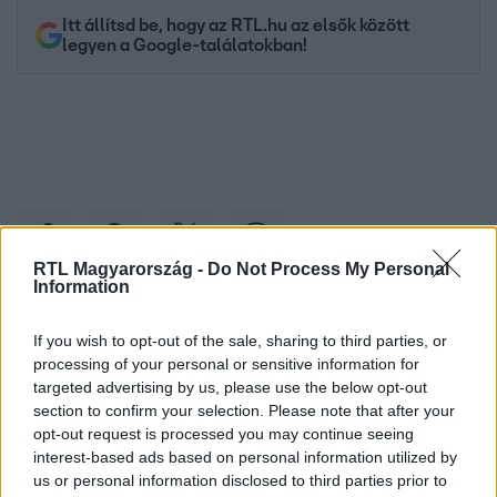
Itt állítsd be, hogy az RTL.hu az elsők között
legyen a Google-találatokban!
RTL Magyarország -
Do Not Process My Personal
Information
Kövess minket, és értesülj a friss hírekről a
If you wish to opt-out of the sale, sharing to third parties, or
Facebookon is!
processing of your personal or sensitive information for
targeted advertising by us, please use the below opt-out
section to confirm your selection. Please note that after your
Követem
opt-out request is processed you may continue seeing
interest-based ads based on personal information utilized by
us or personal information disclosed to third parties prior to