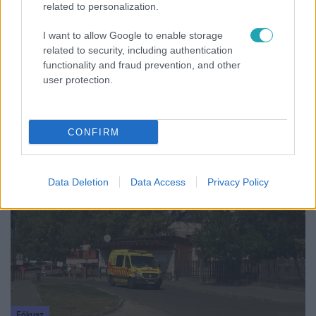
related to personalization.
I want to allow Google to enable storage
related to security, including authentication
Híradó
functionality and fraud prevention, and other
user protection.
Lannert Judit az RTL-nek: Maradnak a
tankerületek és a Klebelsberg Központ, de
átalakítják őket
CONFIRM
3:23
Data Deletion
Data Access
Privacy Policy
Fókusz