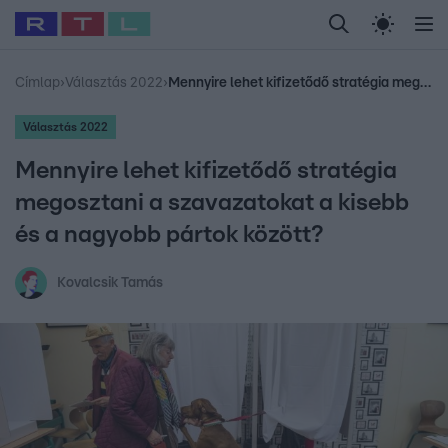
Legfrissebb
RTL Híradó
Fókusz
Sztárhírek
Randi
Celeb vagyok, me
#
Babits Marcella
#
Szellő István
#
Most Wanted
#
Gallusz Niko
Címlap
›
Választás 2022
›
Mennyire lehet kifizetődő stratégia megosztani a szavazatokat a kisebb és a nagyobb pártok között?
Választás 2022
Mennyire lehet kifizetődő stratégia
megosztani a szavazatokat a kisebb
és a nagyobb pártok között?
Kovalcsik Tamás