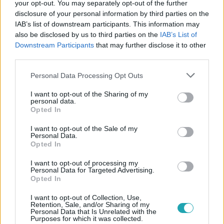
your opt-out. You may separately opt-out of the further
disclosure of your personal information by third parties on the
IAB’s list of downstream participants. This information may
also be disclosed by us to third parties on the
IAB’s List of
#
VÁLASZTÁS 2022
#
VÁLASZTÁS
#
BELFÖLD
Downstream Participants
that may further disclose it to other
#
VÁLASZTÁSI FÖLDRAJZ
#
SZAVAZATMEGOSZTÁS
third parties.
#
ÁTSZAVAZÁS
#
MAGYAR KÉTFARKÚ KUTYA PÁRT
Please note that this website/app uses one or more Google
Personal Data Processing Opt Outs
services and may gather and store information including but
#
MI HAZÁNK MOZGALOM
#
MA
not limited to your visit or usage behaviour. You may click to
I want to opt-out of the Sharing of my
personal data.
grant or deny consent to Google and its third-party tags to
Opted In
use your data for below specified purposes in below Google
consent section.
I want to opt-out of the Sale of my
Personal Data.
Opted In
I want to opt-out of processing my
Personal Data for Targeted Advertising.
Népszerű
Opted In
I want to opt-out of Collection, Use,
Retention, Sale, and/or Sharing of my
Personal Data that Is Unrelated with the
Purposes for which it was collected.