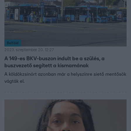
Belföld
2023. szeptember 20. 12:27
A 149-es BKV-buszon indult be a szülés, a
buszvezető segített a kismamának
A köldökzsinórt azonban már a helyszínre siető mentősök
vágták el.