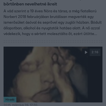
börtönben nevelhetné ikreit
A vád szerint a 19 éves Nóra és társa, a még fiatalkorú
Norbert 2018 februárjában brutálisan megverték egy
ismerősüket ásóval és seprővel egy zuglói házban. Bódult
állapotban, alkohol és nyugtatók hatása alatt. A nő azzal
védekezik, hogy a sértett molesztálta őt, ezért ütötte
meg.
2:16
Híradó
2015. március 26. 17:20