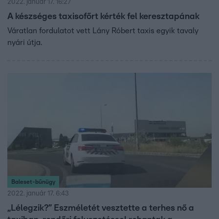
2022. január 17. 16:27
A készséges taxisofőrt kérték fel keresztapának
Váratlan fordulatot vett Lány Róbert taxis egyik tavaly
nyári útja.
Baleset-bűnügy
2022. január 17. 6:43
„Lélegzik?” Eszméletét vesztette a terhes nő a