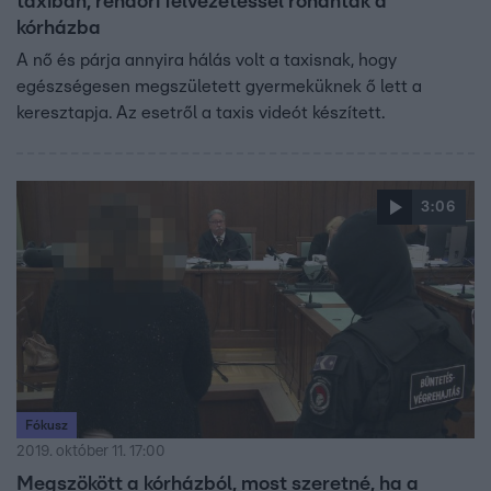
taxiban, rendőri felvezetéssel rohantak a
kórházba
A nő és párja annyira hálás volt a taxisnak, hogy
egészségesen megszületett gyermeküknek ő lett a
keresztapja. Az esetről a taxis videót készített.
3:06
Fókusz
2019. október 11. 17:00
Megszökött a kórházból, most szeretné, ha a