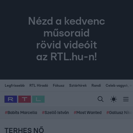
Nézd a kedvenc
műsoraid
rövid videóit
az RTL.hu-n!
Legfrissebb
RTL Híradó
Fókusz
Sztárhírek
Randi
Celeb vagyok, me
#
Babits Marcella
#
Szellő István
#
Most Wanted
#
Gallusz Niko
TERHES NŐ