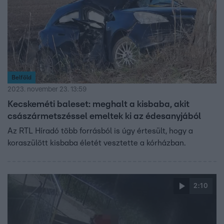
Belföld
2023. november 23. 13:59
Kecskeméti baleset: meghalt a kisbaba, akit
császármetszéssel emeltek ki az édesanyjából
Az RTL Híradó több forrásból is úgy értesült, hogy a
koraszülött kisbaba életét vesztette a kórházban.
2:10