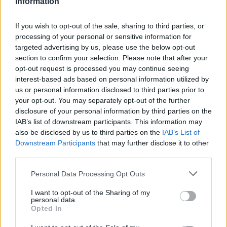
Information
If you wish to opt-out of the sale, sharing to third parties, or
processing of your personal or sensitive information for
Baleset-bűnügy
targeted advertising by us, please use the below opt-out
2022. október 17. 11:56
section to confirm your selection. Please note that after your
opt-out request is processed you may continue seeing
Több mint 20 éve gyilkolták meg a terhes anyát, a
interest-based ads based on personal information utilized by
maradványaira most találtak rá
us or personal information disclosed to third parties prior to
A nő 18 hetes terhes volt, amikor a férje meggyilkolta.
your opt-out. You may separately opt-out of the further
disclosure of your personal information by third parties on the
IAB’s list of downstream participants. This information may
also be disclosed by us to third parties on the
IAB’s List of
2:15
Downstream Participants
that may further disclose it to other
third parties.
Please note that this website/app uses one or more Google
Personal Data Processing Opt Outs
services and may gather and store information including but
not limited to your visit or usage behaviour. You may click to
I want to opt-out of the Sharing of my
personal data.
grant or deny consent to Google and its third-party tags to
Opted In
use your data for below specified purposes in below Google
consent section.