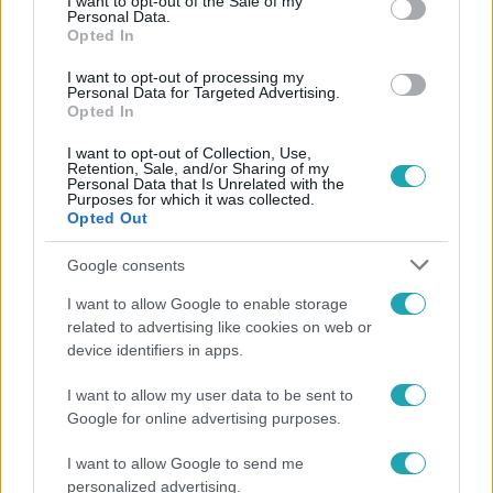
I want to opt-out of the Sale of my
Personal Data.
Híradó
Opted In
2022. augusztus 26. 16:17
I want to opt-out of processing my
Terhesen rabolt ki egy idős asszonyt, gyermekét
Personal Data for Targeted Advertising.
már a rabkórházban hozta világra
Opted In
Néhány nappal gyereke születése előtt rabolt egy nő
I want to opt-out of Collection, Use,
Tápiószecsőn, egy idős asszony volt az áldozata. Május
Retention, Sale, and/or Sharing of my
Personal Data that Is Unrelated with the
végén, pár óra alatt kétszer tört be 90 éves áldozatához,
Purposes for which it was collected.
Opted Out
második alkalommal meglökte, rugdosta és meg is ütötte
a nőt. A rendőrség még aznap elfogta a 31 éves támadót,
Google consents
a bíróság pedig néhány nappal később letartóztatta. Úgy
tudjuk, a nő közvetlenül ezután, már egy bv-
I want to allow Google to enable storage
intézményben szülte meg a gyerekét. Most emeltek
related to advertising like cookies on web or
device identifiers in apps.
vádat ellene.
I want to allow my user data to be sent to
Google for online advertising purposes.
I want to allow Google to send me
personalized advertising.