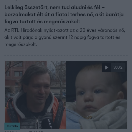
Lelkileg összetört, nem tud aludni és fél –
borzalmakat élt át a fiatal terhes nő, akit barátja
fogva tartott és megerőszakolt
Az RTL Híradónak nyilatkozott az a 20 éves várandós nő,
akit volt párja a gyanú szerint 12 napig fogva tartott és
megerőszakolt.
3:02
Híradó