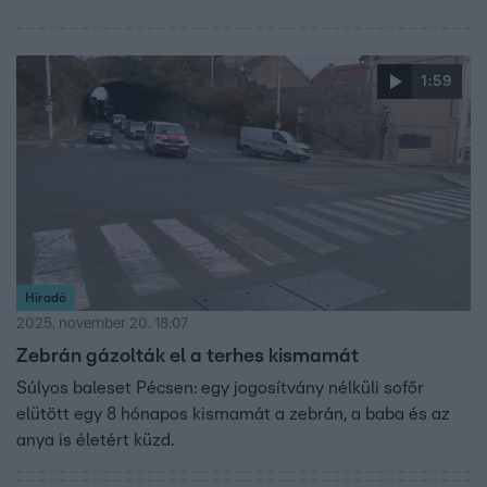
1:59
Híradó
2025. november 20. 18:07
Zebrán gázolták el a terhes kismamát
Súlyos baleset Pécsen: egy jogosítvány nélküli sofőr
elütött egy 8 hónapos kismamát a zebrán, a baba és az
anya is életért küzd.