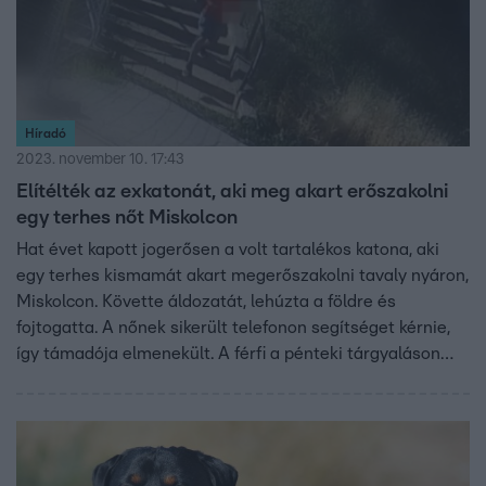
Híradó
2023. november 10. 17:43
Elítélték az exkatonát, aki meg akart erőszakolni
egy terhes nőt Miskolcon
Hat évet kapott jogerősen a volt tartalékos katona, aki
egy terhes kismamát akart megerőszakolni tavaly nyáron,
Miskolcon. Követte áldozatát, lehúzta a földre és
fojtogatta. A nőnek sikerült telefonon segítséget kérnie,
így támadója elmenekült. A férfi a pénteki tárgyaláson
arról beszélt az utolsó szó jogán, hogy megbánta és
maga sem tudja feldolgozni, amit tett.