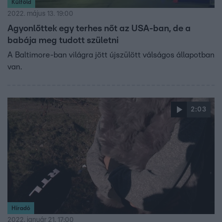
Külföld
2022. május 13. 19:00
Agyonlőttek egy terhes nőt az USA-ban, de a
babája meg tudott születni
A Baltimore-ban világra jött újszülött válságos állapotban
van.
2:03
Híradó
2022. január 21. 17:00