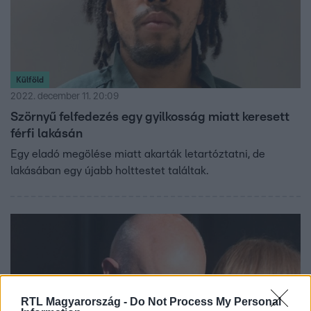
Külföld
2022. december 11. 20:09
Szörnyű felfedezés egy gyilkosság miatt keresett
férfi lakásán
Egy eladó megölése miatt akarták letartóztatni, de
lakásában egy újabb holttestet találtak.
RTL Magyarország -
Do Not Process My Personal