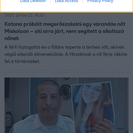
Data Deletion
Data Access
Privacy Policy
Híradó
2022. június 22. 16:33
Katona próbált megerőszakolni egy várandós nőt
Miskolcon – aki arra járt, nem segített a sikoltozó
nőnek
A férfi fojtogatta és a földre teperte a terhes nőt, akinek
végül sikerült elmenekülnie. A Híradónak a nő férje idézte
fel a történteket.