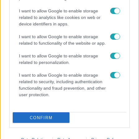
I want to allow Google to enable storage
related to analytics like cookies on web or
Baleset-bűnügy
device identifiers in apps.
2022. június 24. 13:03
Letartóztatták a katonát, aki terhes nőre támadt
I want to allow Google to enable storage
Miskolcon, hogy megerőszakolja
related to functionality of the website or app.
Követte, majd egy erdős részen megtámadta, és
I want to allow Google to enable storage
fojtogatni kezdte.
related to personalization.
I want to allow Google to enable storage
related to security, including authentication
2:37
functionality and fraud prevention, and other
user protection.
CONFIRM