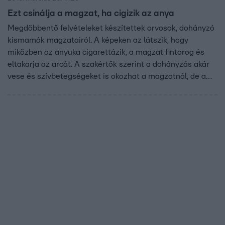
Ezt csinálja a magzat, ha cigizik az anya
Megdöbbentő felvételeket készítettek orvosok, dohányzó
kismamák magzatairól. A képeken az látszik, hogy
miközben az anyuka cigarettázik, a magzat fintorog és
eltakarja az arcát. A szakértők szerint a dohányzás akár
vese és szívbetegségeket is okozhat a magzatnál, de a
koraszülések jelentős részéért is a cigaretta a felelős. A
terhes nők több mint negyede dohányzik
Magyarországon.