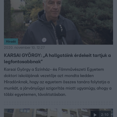
vérükig kitartanak amellett, hogy a tanítás folytatódjon.
Híradó
2020. november 10. 12:27
KARSAI GYÖRGY: „A hallgatóink érdekeit tartjuk a
legfontosabbnak”
Karsai György a Színház- és Filmművészeti Egyetem
doktori iskolájának vezetője azt mondta kedden
Híradónknak, hogy az egyetem összes tanára folytatja a
munkát, a járványügyi szigorítás miatt ugyanúgy, ahogy a
többi egyetemen, távoktatásban.
2:10