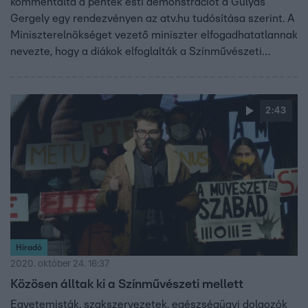
kommentálta a péntek esti demonstrációt a Gulyás
Gergely egy rendezvényen az atv.hu tudósítása szerint. A
Miniszterelnökséget vezető miniszter elfogadhatatlannak
nevezte, hogy a diákok elfoglalták a Színművészeti
egyetem épületét és szerinte sokan csak azt várják, hogy
erőszakot alkalmazzanak velük szemben. A Momentum
viszont úgy látja, hogy Gulyás Gergely cinikus és a
2:43
kormány teljesen félreérti a fiatalokat.
Híradó
2020. október 24. 16:37
Közösen álltak ki a Színművészeti mellett
Egyetemisták, szakszervezetek, egészségügyi dolgozók