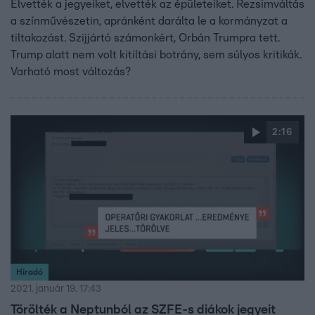
Elvették a jegyeiket, elvették az épületeiket. Rezsimváltás
a színművészetin, apránként darálta le a kormányzat a
tiltakozást. Szijjártó számonkért, Orbán Trumpra tett.
Trump alatt nem volt kitiltási botrány, sem súlyos kritikák.
Varható most változás?
2:16
Híradó
2021. január 19. 17:43
Törölték a Neptunból az SZFE-s diákok jegyeit