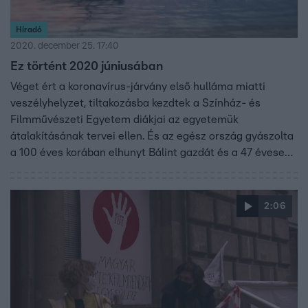
Híradó
2020. december 25. 17:40
Ez történt 2020 júniusában
Véget ért a koronavírus-járvány első hulláma miatti
veszélyhelyzet, tiltakozásba kezdtek a Színház- és
Filmművészeti Egyetem diákjai az egyetemük
átalakításának tervei ellen. És az egész ország gyászolta
a 100 éves korában elhunyt Bálint gazdát és a 47 évesen
meghalt Benedek Tibor háromszoros olimpiai bajnokot.
Mai összefoglalónkban június legfontosabb híreit
láthatják.
2:06