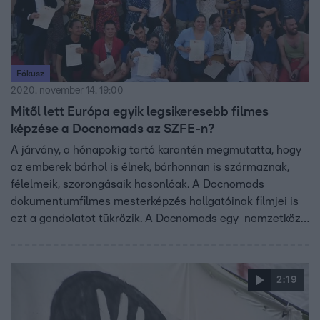
Fókusz
2020. november 14. 19:00
Mitől lett Európa egyik legsikeresebb filmes
képzése a Docnomads az SZFE-n?
A járvány, a hónapokig tartó karantén megmutatta, hogy
az emberek bárhol is élnek, bárhonnan is származnak,
félelmeik, szorongásaik hasonlóak. A Docnomads
dokumentumfilmes mesterképzés hallgatóinak filmjei is
ezt a gondolatot tükrözik. A Docnomads egy nemzetközi
dokumentumfilmes mesterképzés: a budapesti SZFE,
illetve egy lisszaboni és egy brüsszeli egyetem filmes
szakának az együttműködésével. A képzés az SZFE ről
2:19
indult, kidolgozása Winkler Erika, a Kossuth - díjas Almási
Tamás, a Balázs Béla- díjas Kékesi Attila nevéhez fűződik.