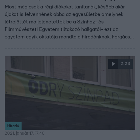
Most még csak a régi diákokat tanítanák, később akár
újakat is felvennének abba az egyesületbe amelynek
létrejöttét ma jelenetették be a Színház- és
Filmművészeti Egyetem tiltakozó hallgatói- ezt az
egyetem egyik oktatója mondta a híradónknak. Forgács
Péter szerint egy új SZFE is létrejöhet, mégha egyelőre
diplomát nem is adnak ki. Az egyetem új vezetése közben
elkezdte kitörölni az hallgatók őszi félév alatt
2:23
megszerzett jegyeit, bár azt ígérik: februárban utólag újra
rögzítik azokat.
Híradó
2021. január 17. 17:40