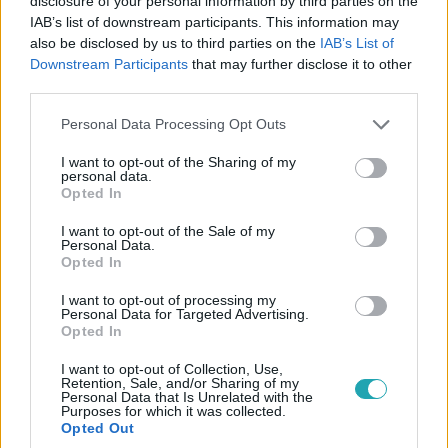
disclosure of your personal information by third parties on the
2020. december 14. 17:42
IAB’s list of downstream participants. This information may
also be disclosed by us to third parties on the
IAB’s List of
Két hetet érvénytelenítne és pótoltatna a SZFE
Downstream Participants
that may further disclose it to other
vezetése
third parties.
Két hetet érvénytelenítne és pótoltatna a Színház- és
Please note that this website/app uses one or more Google
Filmművészeti Egyetem vezetése - a diákok szerint
Personal Data Processing Opt Outs
services and may gather and store information including but
viszont nincs mit pótolni. Mindezt azután mondták, hogy
not limited to your visit or usage behaviour. You may click to
I want to opt-out of the Sharing of my
az egyetem kinevezett vezetősége új tanrendi tervben
personal data.
grant or deny consent to Google and its third-party tags to
Opted In
értesítette a hallgatókat arról, hogy az első félévben
use your data for below specified purposes in below Google
elmaradt óráikat pótolniuk kell. A diákok szerint minden
consent section.
I want to opt-out of the Sale of my
órájukat megtartották, így ennek az új intézkedésnek egy
Personal Data.
Opted In
célja van: hogy ellehetetlenítse a tanulásukat.
8:12
I want to opt-out of processing my
Personal Data for Targeted Advertising.
Opted In
I want to opt-out of Collection, Use,
Retention, Sale, and/or Sharing of my
Personal Data that Is Unrelated with the
Purposes for which it was collected.
Opted Out