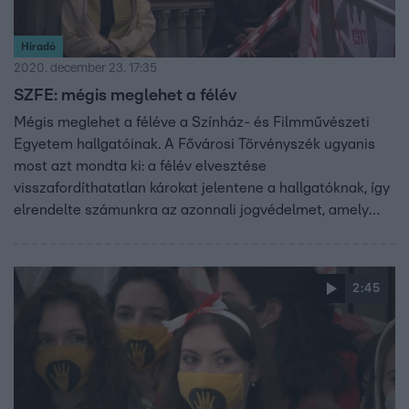
Híradó
2020. december 23. 17:35
SZFE: mégis meglehet a félév
Mégis meglehet a féléve a Színház- és Filmművészeti
Egyetem hallgatóinak. A Fővárosi Törvényszék ugyanis
most azt mondta ki: a félév elvesztése
visszafordíthatatlan károkat jelentene a hallgatóknak, így
elrendelte számunkra az azonnali jogvédelmet, amely
biztosítja a félév eredményes befejezését. Az SZFE
hallgatói örülnek és várják a fenntartó lépését. Az
egyetem vezetése annyit írt: az oktatás február 1-től, a
2:45
szükséges feltételek fennállása esetén folytatható.