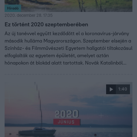
Híradó
2020. december 28. 17:35
Ez történt 2020 szeptemberében
Az új tanévvel együtt kezdődött el a koronavírus-járvány
második hulláma Magyarországon. Szeptember elsején a
Színház- és Filmművészeti Egyetem hallgatói tiltakozásul
elfoglalták az egyetem épületét, amelyet aztán
hónapokon át blokád alatt tartottak. Novák Katalinból
miniszter lett. Két arab ország és Izrael történelmi
békemegállapodást írt alá. Ez történt szeptemberben.
1:40