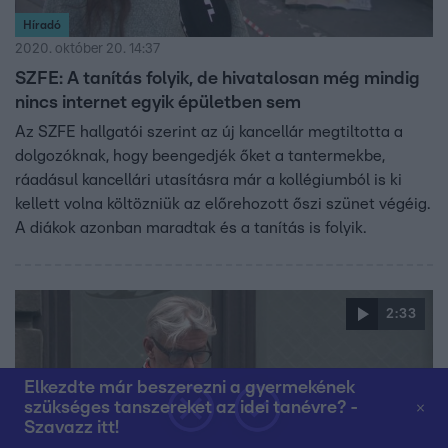
Híradó
2020. október 20. 14:37
SZFE: A tanítás folyik, de hivatalosan még mindig
nincs internet egyik épületben sem
Az SZFE hallgatói szerint az új kancellár megtiltotta a
dolgozóknak, hogy beengedjék őket a tantermekbe,
ráadásul kancellári utasításra már a kollégiumból is ki
kellett volna költözniük az előrehozott őszi szünet végéig.
A diákok azonban maradtak és a tanítás is folyik.
2:33
Elkezdte már beszerezni a gyermekének
szükséges tanszereket az idei tanévre? -
Szavazz itt!