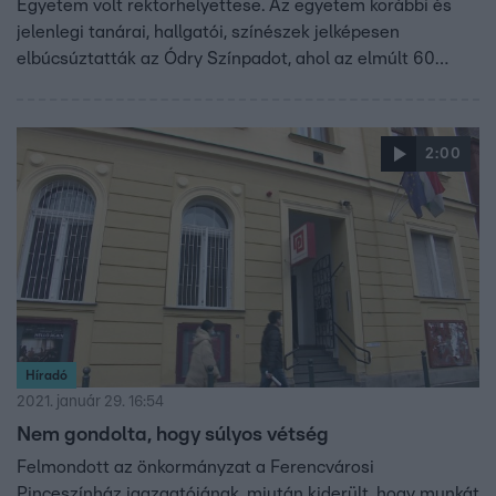
Egyetem volt rektorhelyettese. Az egyetem korábbi és
jelenlegi tanárai, hallgatói, színészek jelképesen
elbúcsúztatták az Ódry Színpadot, ahol az elmúlt 60
évben több színészgeneráció tanulta a szakmát.
Januárban derült ki, hogy az egyetem új vezetése
megválik a színpadnak is helyet adó épülettől.
2:00
Híradó
2021. január 29. 16:54
Nem gondolta, hogy súlyos vétség
Felmondott az önkormányzat a Ferencvárosi
Pinceszínház igazgatójának, miután kiderült, hogy munkát