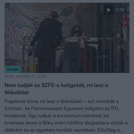
jogszerűtlen a döntés. Közben a Parlamentnél kora este
2:16
újabb szolidaritási tüntetés kezdődött.
Híradó
2020. október 31. 17:36
Nem tudják az SZFE-s hallgatók, mi lesz a
félévükkel
Fogalmuk sincs, mi lesz a félévükkel – ezt mondták a
Színház- és Filmművészeti Egyetem hallgatói az RTL
híradónak. Úgy tudjuk, a kuratórium szeretné, ha
érvényes lenne a félév, ezért hétfőre tárgyalásra várják a
diákokat és az egyetem korábbi vezetését. Előzőleg a