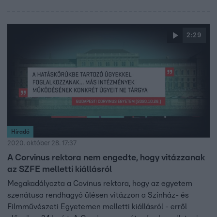
kormány által kinevezett testület közleményében azt írta,
a benn uralkodó tarthatatlan állapotok miatt felfüggeszti
az oktatást a Színművészetin.
2:29
Híradó
2020. október 28. 17:37
A Corvinus rektora nem engedte, hogy vitázzanak
az SZFE melletti kiállásról
Megakadályozta a Covinus rektora, hogy az egyetem
szenátusa rendhagyó ülésen vitázzon a Színház- és
Filmművészeti Egyetemen melletti kiállásról - erről