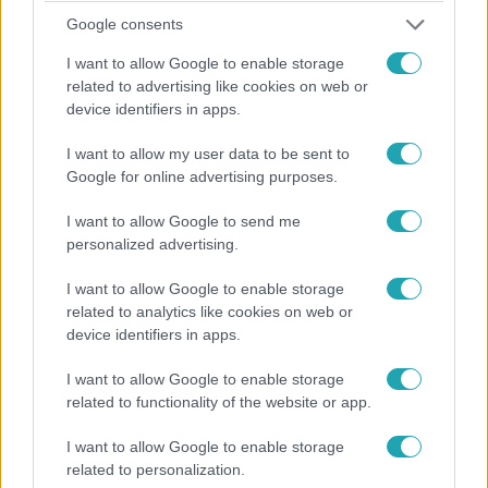
Google consents
Híradó
2020. december 14. 14:58
I want to allow Google to enable storage
related to advertising like cookies on web or
SZFE-S DIÁKOK: „Nem pótolunk be olyan órákat,
device identifiers in apps.
amiket megtartottunk”
Két hetet érvénytelenítene és pótoltatna az SZFE
I want to allow my user data to be sent to
Google for online advertising purposes.
vezetése - a Színművészeti diákjai szerint viszont nincs
mit pótolni. A vezetőség által írt levélben a pótlás az első
I want to allow Google to send me
félévben felvett órák november 27. és december 12. közé
personalized advertising.
eső részére vonatkozik. Mindezt, mint írták, a hallgatók és
oktatóik érdekében - csakhogy a hallgatók ezt inkább úgy
I want to allow Google to enable storage
értelmezték: megfenyegették őket, hogy nem lesz meg a
related to analytics like cookies on web or
félévük.
device identifiers in apps.
2:47
I want to allow Google to enable storage
related to functionality of the website or app.
I want to allow Google to enable storage
related to personalization.