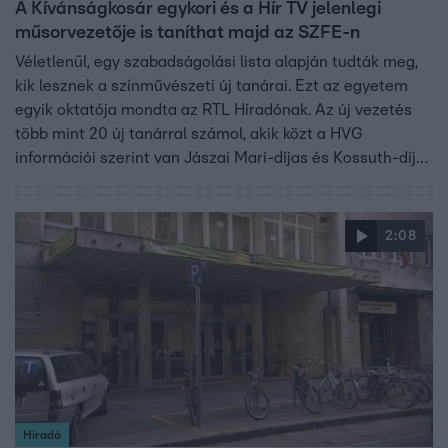
A Kívánságkosár egykori és a Hír TV jelenlegi
műsorvezetője is taníthat majd az SZFE-n
Véletlenül, egy szabadságolási lista alapján tudták meg,
kik lesznek a színművészeti új tanárai. Ezt az egyetem
egyik oktatója mondta az RTL Híradónak. Az új vezetés
több mint 20 új tanárral számol, akik közt a HVG
információi szerint van Jászai Mari-díjas és Kossuth-díjas
színész, de a Kívánságkosár egykori, vagy a Hír TV
jelenlegi műsorvezetője is. A diákok szerint aggasztó,
hogy nem tudják, kik lesznek a tanáraik.
2:08
Híradó