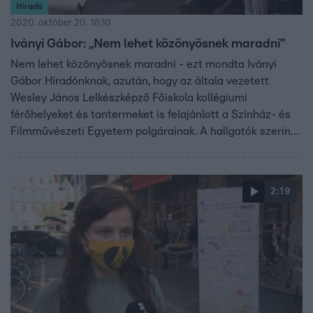
Híradó
2020. október 20. 16:10
Iványi Gábor: „Nem lehet közönyösnek maradni”
Nem lehet közönyösnek maradni - ezt mondta Iványi
Gábor Híradónknak, azután, hogy az általa vezetett
Wesley János Lelkészképző Főiskola kollégiumi
férőhelyeket és tantermeket is felajánlott a Színház- és
Filmművészeti Egyetem polgárainak. A hallgatók szerint
ugyanis az új kancellár megtiltotta a dolgozóknak, hogy
beengedjék őket a tantermekbe, ráadásul a kollégiumból
is ki kellene költözniük. A diákok azonban maradtak és a
2:19
tanítás is folyik - erről most felvételeket is bemutatunk.