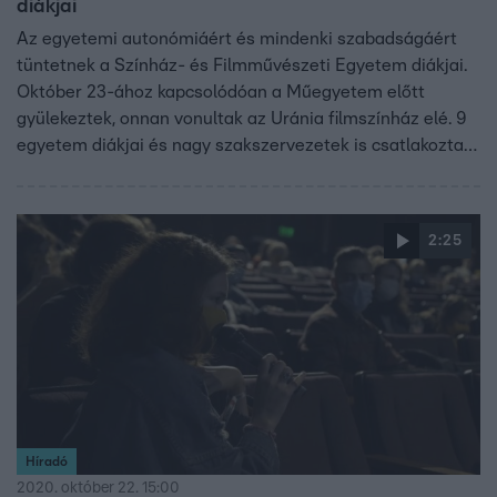
diákjai
Az egyetemi autonómiáért és mindenki szabadságáért
tüntetnek a Színház- és Filmművészeti Egyetem diákjai.
Október 23-ához kapcsolódóan a Műegyetem előtt
gyülekeztek, onnan vonultak az Uránia filmszínház elé. 9
egyetem diákjai és nagy szakszervezetek is csatlakoztak
hozzájuk. A helyszínen van tudósítónk Kovács Kinga.
2:25
Híradó
2020. október 22. 15:00