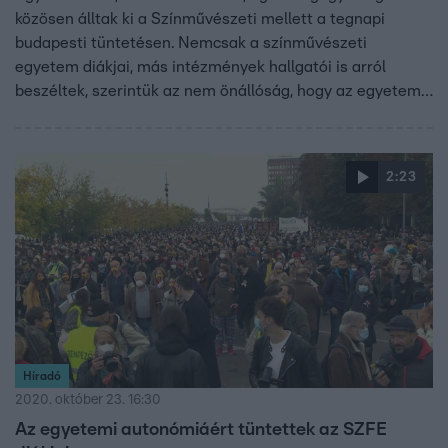
közösen álltak ki a Színművészeti mellett a tegnapi
budapesti tüntetésen. Nemcsak a színművészeti
egyetem diákjai, más intézmények hallgatói is arról
beszéltek, szerintük az nem önállóság, hogy az egyetem
polgárai a modellváltás után többé nem szólhatnak bele
az intézmény ügyeibe. A résztvevők üzentek a
miniszterelnöknek is.
2:23
Híradó
2020. október 23. 16:30
Az egyetemi autonómiáért tüntettek az SZFE