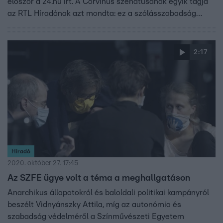
először a 24.hu írt. A Corvinus szenátusának egyik tagja
az RTL Híradónak azt mondta: ez a szólásszabadság
megsértése.
2:17
Híradó
2020. október 27. 17:45
Az SZFE ügye volt a téma a meghallgatáson
Anarchikus állapotokról és baloldali politikai kampányról
beszélt Vidnyánszky Attila, míg az autonómia és
szabadság védelméről a Színművészeti Egyetem