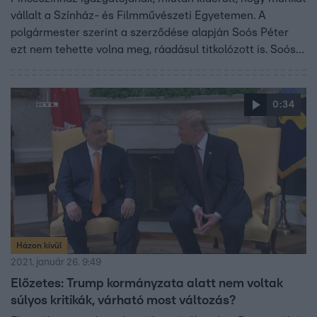
vállalt a Színház- és Filmművészeti Egyetemen. A
polgármester szerint a szerződése alapján Soós Péter
ezt nem tehette volna meg, ráadásul titkolózott is. Soós
Péter azt mondta, nem gondolta, hogy olyan súlyú
vétséget követett el, ami miatt szerződést kellene vele
bontani.
0:34
Házon kívül
2021. január 26. 9:49
Előzetes: Trump kormányzata alatt nem voltak
súlyos kritikák, várható most változás?