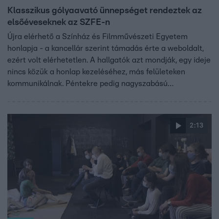
Klasszikus gólyaavató ünnepséget rendeztek az
elsőéveseknek az SZFE-n
Újra elérhető a Színház és Filmművészeti Egyetem
honlapja - a kancellár szerint támadás érte a weboldalt,
ezért volt elérhetetlen. A hallgatók azt mondják, egy ideje
nincs közük a honlap kezeléséhez, más felületeken
kommunikálnak. Péntekre pedig nagyszabású
demonstrációt szerveznek az autonóm oktatásért.
Gulyás Gergely miniszter a kormányinfón arról beszélt,
nincs politikai célja a kormánynak az egyetem ügyében.
2:13