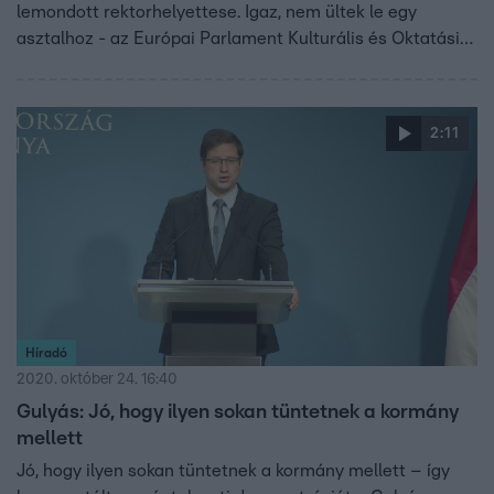
lemondott rektorhelyettese. Igaz, nem ültek le egy
asztalhoz - az Európai Parlament Kulturális és Oktatási
Bizottsága ma videochaten tartott meghallgatást. A
színművészetis diákok és a sztrájkoló tanárok továbbra is
blokád alatt tartják az egyetemet, amíg úgy nem látják,
2:11
hogy az egyetem visszakapta autonómiáját.
Híradó
2020. október 24. 16:40
Gulyás: Jó, hogy ilyen sokan tüntetnek a kormány
mellett
Jó, hogy ilyen sokan tüntetnek a kormány mellett – így