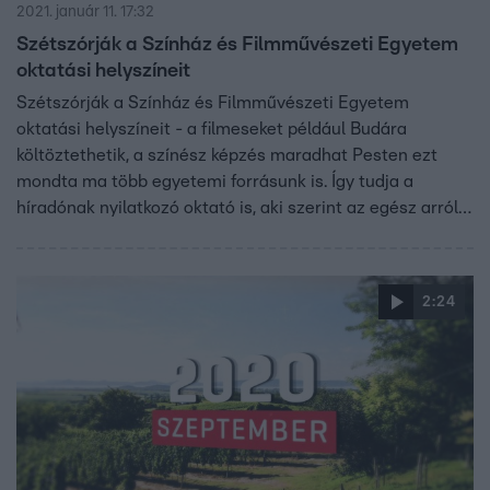
2021. január 11. 17:32
Szétszórják a Színház és Filmművészeti Egyetem
oktatási helyszíneit
Szétszórják a Színház és Filmművészeti Egyetem
oktatási helyszíneit - a filmeseket például Budára
költöztethetik, a színész képzés maradhat Pesten ezt
mondta ma több egyetemi forrásunk is. Így tudja a
híradónak nyilatkozó oktató is, aki szerint az egész arról
szól, hogy az új vezetés megakadályozzon egy az őszihez
hasonló blokádot. Az egyetemet fenntartó alapítvány
újításokat ígér, de hogy miket, azt egyelőre nem árulták el.
2:24