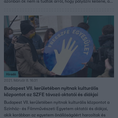
azonban ők nem is tudtak arról, hogy pályázni kellene, a
kerület korábbi, Fideszes vezetése viszont nekik ígérte az
épületet. Erzsébetváros polgármestere szerint egyedül a
FreeSZFE Egyesület pályázott, ezért ők kapták meg a
bérleti jogot.
Híradó
2021. február 8. 16:31
Budapest VII. kerületében nyitnak kulturális
központot az SZFE távozó oktatói és diákjai
Budapest VII. kerületében nyitnak kulturális központot a
Színház- és Filmművészeti Egyetem oktatói és diákjai,
akik korábban az egyetem önállóságáért harcoltak és