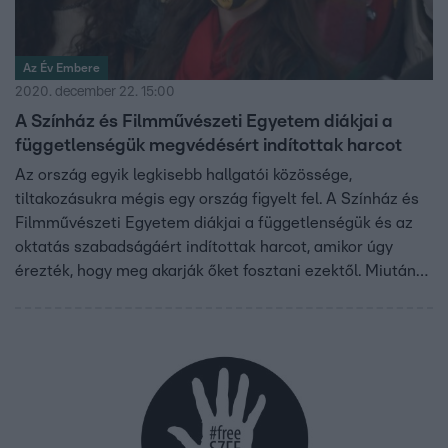
Az Év Embere
2020. december 22. 15:00
A Színház és Filmművészeti Egyetem diákjai a
függetlenségük megvédésért indítottak harcot
Az ország egyik legkisebb hallgatói közössége,
tiltakozásukra mégis egy ország figyelt fel. A Színház és
Filmművészeti Egyetem diákjai a függetlenségük és az
oktatás szabadságáért indítottak harcot, amikor úgy
érezték, hogy meg akarják őket fosztani ezektől. Miután
kéréseiket sem a kormány, sem a szaktárca sem az
egyetem új vezetése nem hallgatta meg, blokád alá
vették az egyetemet, tüntettek, és bírósághoz is
fordultak. Azt mondják: a demokráciáért nehéz, de
érdemes harcolni, és ők, ha kell bármeddig kitartanak. Ők
is jelöltek az RTL Év embere díjára.