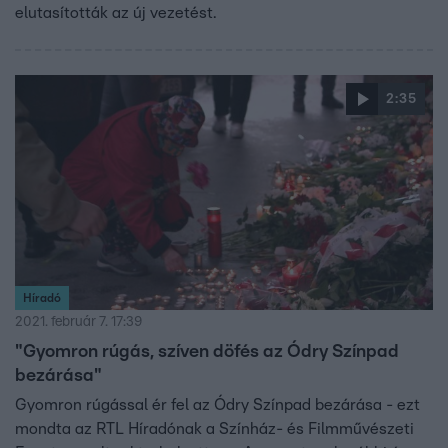
elutasították az új vezetést.
2:35
Híradó
2021. február 7. 17:39
"Gyomron rúgás, szíven döfés az Ódry Színpad
bezárása"
Gyomron rúgással ér fel az Ódry Színpad bezárása - ezt
mondta az RTL Híradónak a Színház- és Filmművészeti