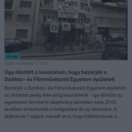
Híradó
2020. november 7. 17:22
Úgy döntött a kuratórium, hogy bezárják a
Színház- és Filmművészeti Egyetem épületeit
Bezárják a Színház- és Filmművészeti Egyetem épületeit,
az oktatást pedig februárig beszüntetik - így döntött az
egyetemet fenntartó alapítvány pénteken este. Erről
levélben értesítették a hallgatókat és az oktatókat. A
diákoknak 1 napjuk maradt arra, hogy kiköltözzenek a
kollégiumból. A hallgatók viszont azt mondták: maradnak.
Az egyetem sztrájkbizottsága sem hátrál meg, szerintük