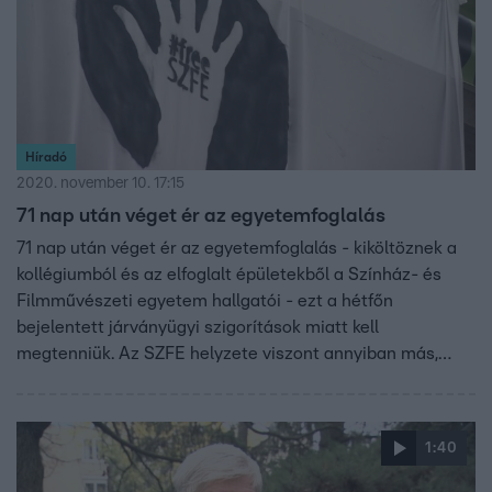
Híradó
2020. november 10. 17:15
71 nap után véget ér az egyetemfoglalás
71 nap után véget ér az egyetemfoglalás - kiköltöznek a
kollégiumból és az elfoglalt épületekből a Színház- és
Filmművészeti egyetem hallgatói - ezt a hétfőn
bejelentett járványügyi szigorítások miatt kell
megtenniük. Az SZFE helyzete viszont annyiban más,
mint a többi felsőoktatási intézményé, hogy a kancellár
múlt héten a vírustól függetlenül, felfüggesztette a
félévét februárig. Így elvileg nem állhatnának át digitális
1:40
oktatásra. Karsai György, az egyetem doktori iskolájának
vezetője ma Híradónknak azt mondta: az utolsó csepp