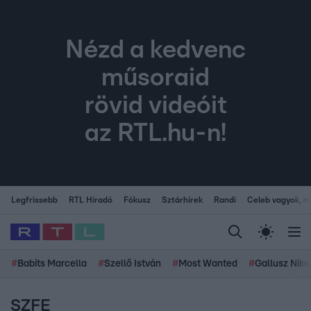
Nézd a kedvenc
műsoraid
rövid videóit
az RTL.hu-n!
Legfrissebb
RTL Híradó
Fókusz
Sztárhírek
Randi
Celeb vagyok, me
#
Babits Marcella
#
Szellő István
#
Most Wanted
#
Gallusz Niko
SZFE