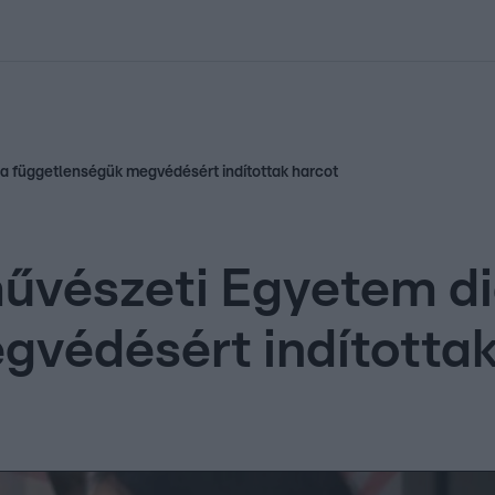
kolett
#
Időjárás
#
RTL műsor
#
Víz
#
Magyar Péter
#
Csillagjeg
 a függetlenségük megvédésért indítottak harcot
űvészeti Egyetem di
védésért indítottak