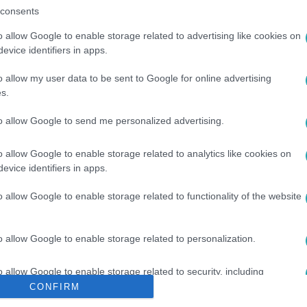
consents
o allow Google to enable storage related to advertising like cookies on
evice identifiers in apps.
o allow my user data to be sent to Google for online advertising
között legyen a Google-találatokban!
s.
to allow Google to send me personalized advertising.
o allow Google to enable storage related to analytics like cookies on
evice identifiers in apps.
o allow Google to enable storage related to functionality of the website
o allow Google to enable storage related to personalization.
VAZÁS
#
SZFE
#
BLOKÁD
#
TÜNTETÉS
#
AZÉVEMBERE
o allow Google to enable storage related to security, including
cation functionality and fraud prevention, and other user protection.
CONFIRM