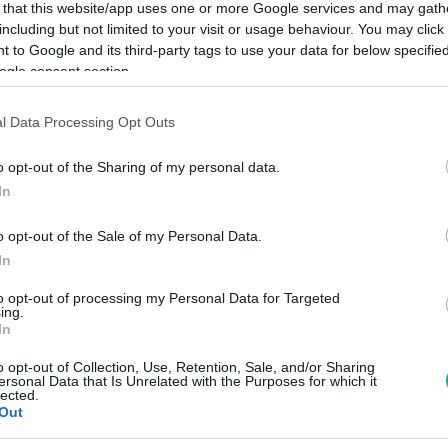
 that this website/app uses one or more Google services and may gath
including but not limited to your visit or usage behaviour. You may click 
 to Google and its third-party tags to use your data for below specifi
ogle consent section.
Link másolása
l Data Processing Opt Outs
o opt-out of the Sharing of my personal data.
In
ói közössége, tiltakozásukra mégis egy
o opt-out of the Sale of my Personal Data.
ilmművészeti Egyetem diákjai a
In
adságáért indítottak harcot, amikor úgy
to opt-out of processing my Personal Data for Targeted
sztani ezektől. Miután kéréseiket sem a
ing.
In
egyetem új vezetése nem hallgatta meg,
o opt-out of Collection, Use, Retention, Sale, and/or Sharing
ntettek, és bírósághoz is fordultak. Azt
ersonal Data that Is Unrelated with the Purposes for which it
lected.
e érdemes harcolni, és ők, ha kell
Out
tek az RTL Év embere díjára.