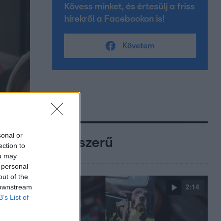
Kövess minket, és értesülj a friss
hírekről a Facebookon is!
Követem
sonal or
Népszerű
ection to
ou may
 personal
out of the
 downstream
2:14
B’s List of