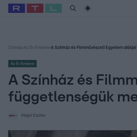
#
Babits Marcella
#
Szellő István
#
Most Wanted
#
Gallusz Ni
Címlap
›
Az Év Embere
›
A Színház és Filmművészeti Egyetem diákjai
Az Év Embere
A Színház és Filmm
függetlenségük meg
Major Eszter