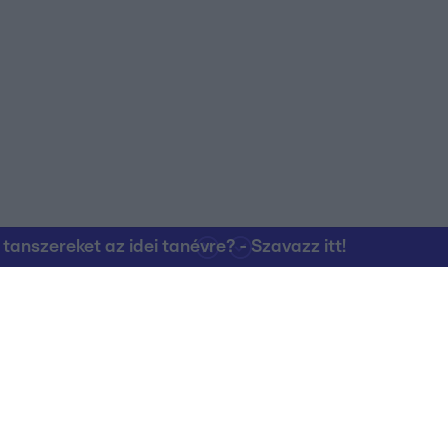
nszereket az idei tanévre? - Szavazz itt!
Kapcsolat
RTL Group Beszál