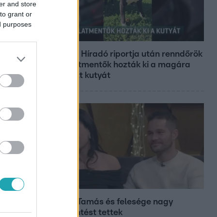
er and store
to grant or
ed purposes
Híradó
Az RTL Híradó riportja után renndőrök
és állatmentők hozták ki a magára
hagyott kutyát
Bulvár
Veréb Tamás és felesége nagy
bejelentést tettek