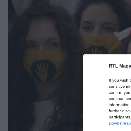
RTL Magy
If you wish 
sensitive in
confirm you
continue se
information 
further disc
participants
Downstream 