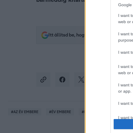
Google 
I want t
web or d
I want t
Itt állítsd be, hogy az RTL.hu az elsők 
purpose
I want 
I want t
web or d
I want t
or app.
I want t
#
AZ ÉV EMBERE
#
ÉV EMBERE
#
ÉV EMBERE 2020
#
SZA
I want t
authenti