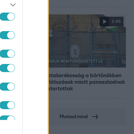
2:46
Híradó
Energiatakarékosság a börtönökben
is – korlátozások miatt panaszkodnak
a fogvatartottak
Mutasd mind