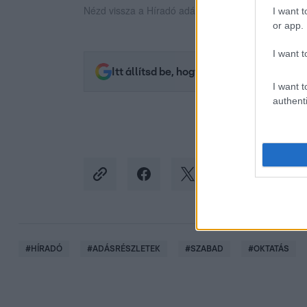
Nézd vissza a Híradó adásait az RTL+ felületén!
I want t
or app.
I want t
Itt állítsd be, hogy az RTL.hu az elsők 
I want t
authenti
#
HÍRADÓ
#
ADÁSRÉSZLETEK
#
SZABAD
#
OKTATÁS