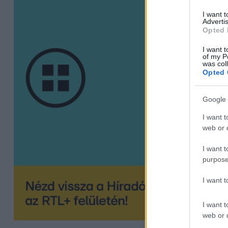
I want 
Advertis
Opted 
I want t
of my P
was col
Opted 
Google 
I want t
web or d
I want t
purpose
I want 
I want t
web or d