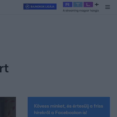
y
#
RTL+
#
Exek csatája 2026
#
Celeb vagyok, ments ki innen
#
H
rt
Kövess minket, és értesülj a friss
hírekről a Facebookon is!