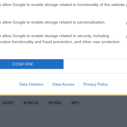
o allow Google to enable storage related to functionality of the website
o allow Google to enable storage related to personalization.
között legyen a Google-találatokban!
o allow Google to enable storage related to security, including
cation functionality and fraud prevention, and other user protection.
CONFIRM
Data Deletion
Data Access
Privacy Policy
#
SZFE
#
FÁKLYA
#
FUTÁS
#
RTL