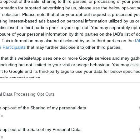
to opt-out of the sale, sharing to third parties, or processing of your per
formation for targeted advertising by us, please use the below opt-out s
r selection. Please note that after your opt-out request is processed y
Link másolása
eing interest-based ads based on personal information utilized by us or
disclosed to third parties prior to your opt-out. You may separately opt-
losure of your personal information by third parties on the IAB’s list of
. This information may also be disclosed by us to third parties on the
IA
Participants
that may further disclose it to other third parties.
 oktatást jelképező fáklya öt egyetemi
 that this website/app uses one or more Google services and may gath
att 150 futó, összesen 1100 kilométert tett
including but not limited to your visit or usage behaviour. You may click 
s demonstrációt szerveztek. Ezzel szinte
 to Google and its third-party tags to use your data for below specifi
ogle consent section.
yettese és kancellárja 8 pontos ajánlatot
l Data Processing Opt Outs
o opt-out of the Sharing of my personal data.
In
o opt-out of the Sale of my Personal Data.
In