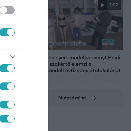
7:02
Reggeli
19 évesen nyert modellversenyt Heidi
Klum – szakértő elemzi a
szupermodell évtizedes átalakulását
Mutasd mind