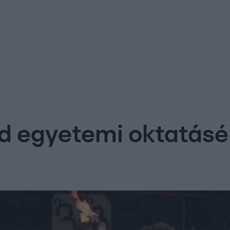
kolett
#
Időjárás
#
RTL műsor
#
Víz
#
Magyar Péter
#
Csillagjeg
d egyetemi oktatásé