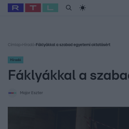
#
Babits Marcella
#
Szellő István
#
Most Wanted
#
Gallusz Ni
Címlap
›
Híradó
›
Fáklyákkal a szabad egyetemi oktatásért
Híradó
Fáklyákkal a szaba
Major Eszter