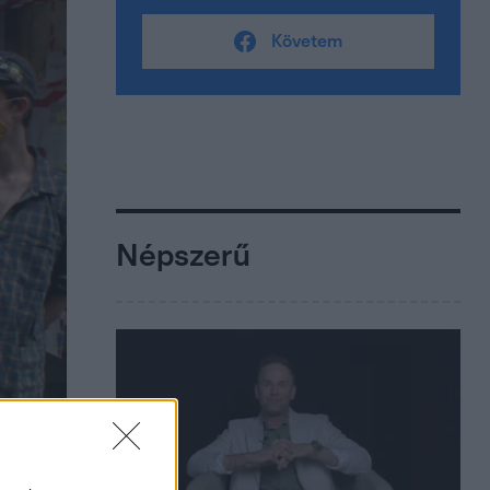
Követem
Népszerű