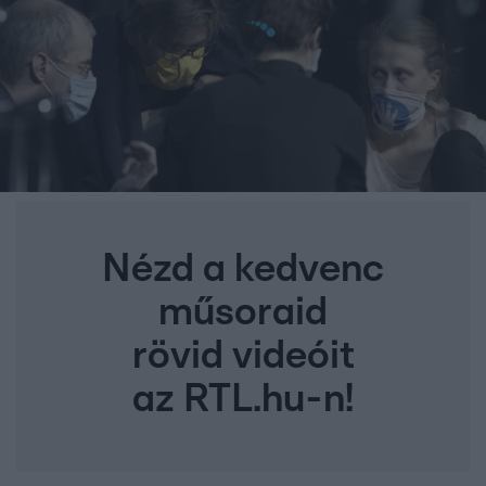
Nézd a kedvenc
műsoraid
rövid videóit
az RTL.hu-n!