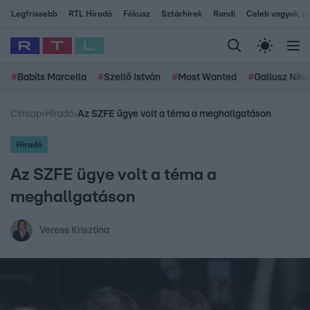
Legfrissebb
RTL Híradó
Fókusz
Sztárhírek
Randi
Celeb vagyok, me
#
Babits Marcella
#
Szellő István
#
Most Wanted
#
Gallusz Niko
Címlap
›
Híradó
›
Az SZFE ügye volt a téma a meghallgatáson
Híradó
Az SZFE ügye volt a téma a
meghallgatáson
Veress Krisztina