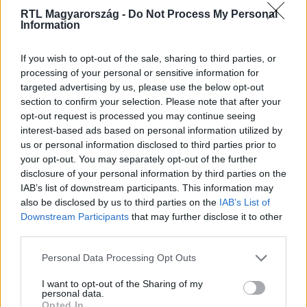
RTL Magyarország -
Do Not Process My Personal
Information
Itt állítsd be, hogy az RTL.hu az elsők között
If you wish to opt-out of the sale, sharing to third parties, or
legyen a Google-találatokban!
processing of your personal or sensitive information for
targeted advertising by us, please use the below opt-out
section to confirm your selection. Please note that after your
opt-out request is processed you may continue seeing
interest-based ads based on personal information utilized by
us or personal information disclosed to third parties prior to
your opt-out. You may separately opt-out of the further
disclosure of your personal information by third parties on the
IAB’s list of downstream participants. This information may
also be disclosed by us to third parties on the
IAB’s List of
Downstream Participants
that may further disclose it to other
third parties.
Kövess minket, és értesülj a friss hírekről a
Please note that this website/app uses one or more Google
Personal Data Processing Opt Outs
Facebookon is!
services and may gather and store information including but
not limited to your visit or usage behaviour. You may click to
I want to opt-out of the Sharing of my
personal data.
grant or deny consent to Google and its third-party tags to
Követem
Opted In