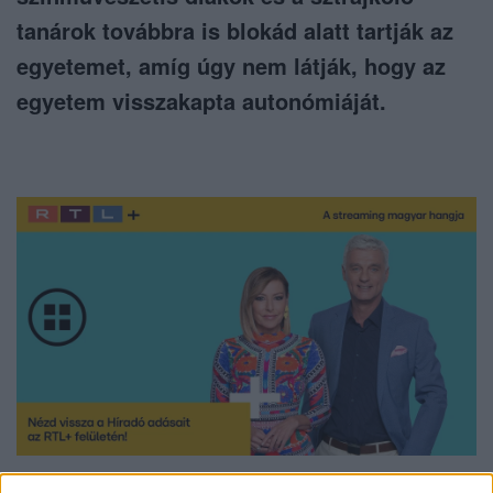
tanárok továbbra is blokád alatt tartják az
egyetemet, amíg úgy nem látják, hogy az
egyetem visszakapta autonómiáját.
Nézd vissza a Híradó adásait az RTL+ felületén!