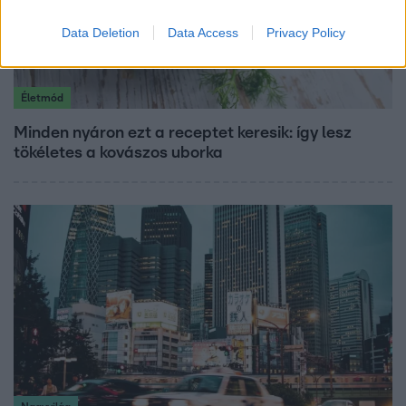
Data Deletion
Data Access
Privacy Policy
Életmód
Minden nyáron ezt a receptet keresik: így lesz
tökéletes a kovászos uborka