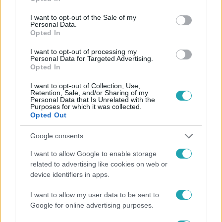
use your data for below specified purposes in below Google
consent section.
I want to opt-out of the Sale of my
Personal Data.
Opted In
I want to opt-out of processing my
Personal Data for Targeted Advertising.
#
HÍRADÓ
#
ADÁSRÉSZLETEK
#
SZFE
Opted In
#
VIDNYÁNSZKY ATTILA
#
RTL
#
MEGHALLGATÁS
I want to opt-out of Collection, Use,
Retention, Sale, and/or Sharing of my
#
BLOKÁD
Personal Data that Is Unrelated with the
Purposes for which it was collected.
Opted Out
Google consents
I want to allow Google to enable storage
related to advertising like cookies on web or
device identifiers in apps.
Népszerű
I want to allow my user data to be sent to
Google for online advertising purposes.