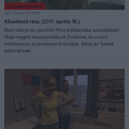
Éjjel-Nappal Budapest
2017. április 13. 19:55
Következő rész (2017. április 18.)
Rami aláírja az újszülött Míra örökbeadási szerződését.
Maja megint összeszólalkozik Evelinnel, és a színi
tanfolyamon is keményen kritizálják. Alexa és Tamás
békét kötnek.