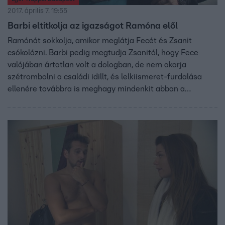
2017. április 7. 19:55
Barbi eltitkolja az igazságot Ramóna elől
Ramónát sokkolja, amikor meglátja Fecét és Zsanit
csókolózni. Barbi pedig megtudja Zsanitól, hogy Fece
valójában ártatlan volt a dologban, de nem akarja
szétrombolni a családi idillt, és lelkiismeret-furdalása
ellenére továbbra is meghagy mindenkit abban a
tudatban, hogy Fece egy gazember.