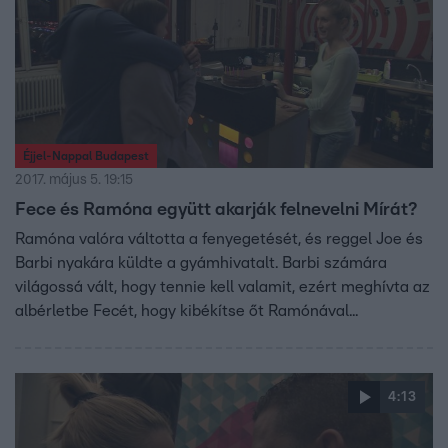
Éjjel-Nappal Budapest
2017. május 5. 19:15
Fece és Ramóna együtt akarják felnevelni Mírát?
Ramóna valóra váltotta a fenyegetését, és reggel Joe és
Barbi nyakára küldte a gyámhivatalt. Barbi számára
világossá vált, hogy tennie kell valamit, ezért meghívta az
albérletbe Fecét, hogy kibékítse őt Ramónával...
4:13