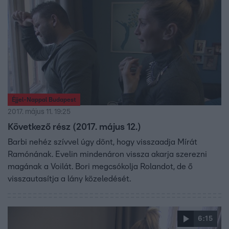
Éjjel-Nappal Budapest
2017. május 11. 19:25
Következő rész (2017. május 12.)
Barbi nehéz szívvel úgy dönt, hogy visszaadja Mírát
Ramónának. Evelin mindenáron vissza akarja szerezni
magának a Voilát. Bori megcsókolja Rolandot, de ő
visszautasítja a lány közeledését.
6:15