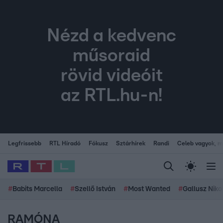
Nézd a kedvenc
műsoraid
rövid videóit
az RTL.hu-n!
Legfrissebb
RTL Híradó
Fókusz
Sztárhírek
Randi
Celeb vagyok, me
#
Babits Marcella
#
Szellő István
#
Most Wanted
#
Gallusz Niko
RAMÓNA