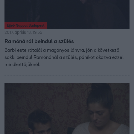
Éjjel-Nappal Budapest
2017. április 13. 19:55
Ramónánál beindul a szülés
Barbi este rátalál a magányos lányra, jön a következő
sokk: beindul Ramónánál a szülés, pánikot okozva ezzel
mindkettőjüknél.