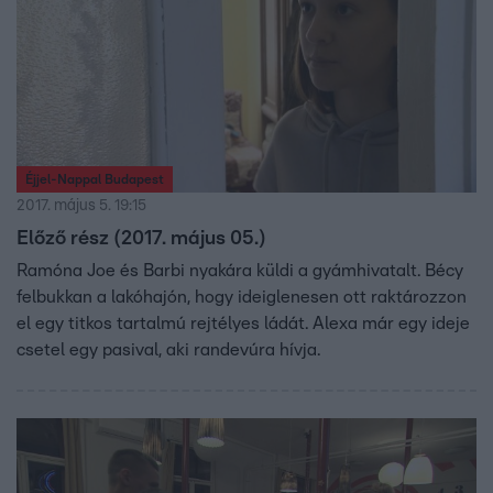
Éjjel-Nappal Budapest
2017. május 5. 19:15
Előző rész (2017. május 05.)
Ramóna Joe és Barbi nyakára küldi a gyámhivatalt. Bécy
felbukkan a lakóhajón, hogy ideiglenesen ott raktározzon
el egy titkos tartalmú rejtélyes ládát. Alexa már egy ideje
csetel egy pasival, aki randevúra hívja.