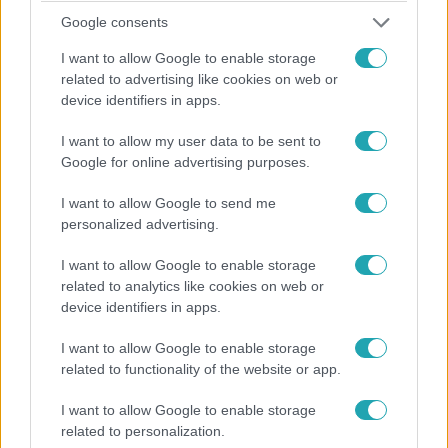
Google consents
I want to allow Google to enable storage
related to advertising like cookies on web or
device identifiers in apps.
I want to allow my user data to be sent to
Éjjel-Nappal Budapest
Google for online advertising purposes.
2017. május 3. 19:15
Előző rész (2017. május 03.)
I want to allow Google to send me
Ramóna életében először közeledik Mírához. Bori
personalized advertising.
elhatározza, hogy maga mondja el Karolának az igazat.
I want to allow Google to enable storage
Botond megpillantja álmai nőjét, akibe azon nyomban
related to analytics like cookies on web or
beleszeret.
device identifiers in apps.
I want to allow Google to enable storage
related to functionality of the website or app.
I want to allow Google to enable storage
related to personalization.