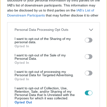
disclosure of your personal information by third parties on the
IAB’s list of downstream participants. This information may
also be disclosed by us to third parties on the
IAB’s List of
Downstream Participants
that may further disclose it to other
third parties.
Please note that this website/app uses one or more Google
Personal Data Processing Opt Outs
services and may gather and store information including but
Éjjel-Nappal Budapest
not limited to your visit or usage behaviour. You may click to
I want to opt-out of the Sharing of my
2017. május 3. 19:15
personal data.
grant or deny consent to Google and its third-party tags to
Opted In
Barbi: "Féltékeny vagyok egy picit..."
use your data for below specified purposes in below Google
consent section.
I want to opt-out of the Sale of my
Ramóna megnyugszik, és Barbi segítségével először
Personal Data.
közeledik a babához. Barbi boldog – hirtelen azonban túl
Opted In
sok lesz neki a közelség, úrrá lesz rajta a Míra
I want to opt-out of processing my
elvesztésétől való félelem, és elküldi Ramónát.
Personal Data for Targeted Advertising.
Opted In
I want to opt-out of Collection, Use,
Retention, Sale, and/or Sharing of my
Personal Data that Is Unrelated with the
Purposes for which it was collected.
Opted Out