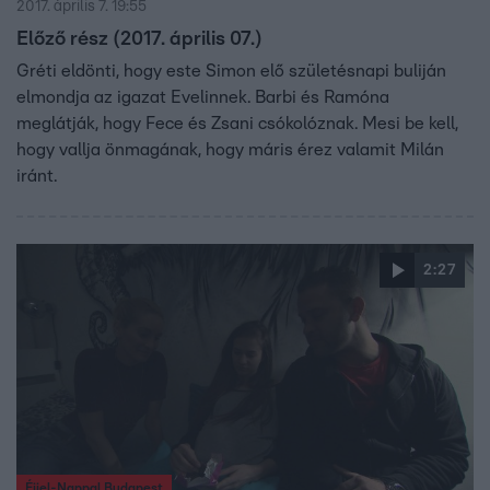
2017. április 7. 19:55
Előző rész (2017. április 07.)
Gréti eldönti, hogy este Simon elő születésnapi buliján
elmondja az igazat Evelinnek. Barbi és Ramóna
meglátják, hogy Fece és Zsani csókolóznak. Mesi be kell,
hogy vallja önmagának, hogy máris érez valamit Milán
iránt.
2:27
Éjjel-Nappal Budapest