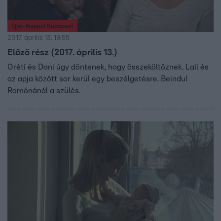
Éjjel-Nappal Budapest
2017. április 13. 19:55
Előző rész (2017. április 13.)
Gréti és Dani úgy döntenek, hogy összeköltöznek. Lali és
az apja között sor kerül egy beszélgetésre. Beindul
Ramónánál a szülés.