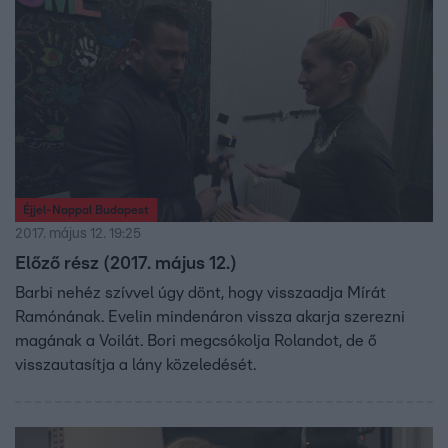
Éjjel-Nappal Budapest
2017. május 12. 19:25
Előző rész (2017. május 12.)
Barbi nehéz szívvel úgy dönt, hogy visszaadja Mírát
Ramónának. Evelin mindenáron vissza akarja szerezni
magának a Voilát. Bori megcsókolja Rolandot, de ő
visszautasítja a lány közeledését.