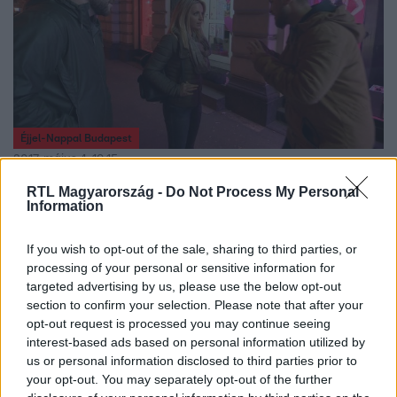
Éjjel-Nappal Budapest
2017. május 4. 19:15
Következő rész (2017. május 05.)
RTL Magyarország -
Do Not Process My Personal
Information
Ramóna Joe és Barbi nyakára küldi a gyámhivatalt. Bécy
felbukkan a lakóhajón, hogy ideiglenesen ott raktározzon
If you wish to opt-out of the sale, sharing to third parties, or
el egy titkos tartalmú rejtélyes ládát. Alexa már egy ideje
processing of your personal or sensitive information for
csetel egy pasival, aki randevúra hívja.
targeted advertising by us, please use the below opt-out
section to confirm your selection. Please note that after your
opt-out request is processed you may continue seeing
interest-based ads based on personal information utilized by
2:30
us or personal information disclosed to third parties prior to
your opt-out. You may separately opt-out of the further