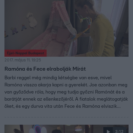
Éjjel-Nappal Budapest
2017. május 11. 19:25
Ramóna és Fece elrabolják Mírát
Barbi reggel még mindig kétségbe van esve, mivel
Ramóna vissza akarja kapni a gyerekét. Joe azonban meg
van győződve róla, hogy meg tudja győzni Ramónát és a
barátját ennek az ellenkezőjéről. A fiatalok meglátogatják
őket, és egy durva vita után Fece és Ramóna elviszik
magukkal a kis Mírát.
3:12