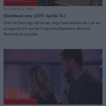
Éjjel-Nappal Budapest
2017. április 12. 19:55
Következő rész (2017. április 13.)
Gréti és Dani úgy döntenek, hogy összeköltöznek. Lali és
az apja között sor kerül egy beszélgetésre. Beindul
Ramónánál a szülés.
Éjjel-Nappal Budapest