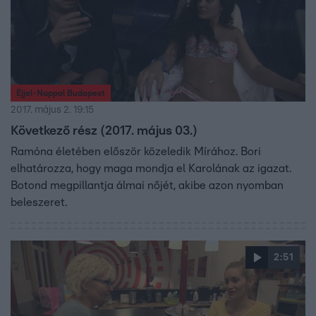
Éjjel-Nappal Budapest
2017. május 2. 19:15
Következő rész (2017. május 03.)
Ramóna életében először közeledik Mírához. Bori
elhatározza, hogy maga mondja el Karolának az igazat.
Botond megpillantja álmai nőjét, akibe azon nyomban
beleszeret.
2:51