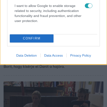
I want to allow Google to enable storage
related to security, including authentication
functionality and fraud prevention, and other
user protection.
Éjjel-Nappal Budapest
2017. május 3. 19:15
CONFIRM
Következő rész (2017. május 04.)
Kristóf a tegnap esti megismerkedés után Lettura Katalin
mellett ébred a luxusban. Joe tanácsa ellenére Barbi
Data Deletion
Data Access
Privacy Policy
elmondja az igazat Ramónának. Roland arra kényszeríti
Borit, hogy kísérje el Danit a hajóra.