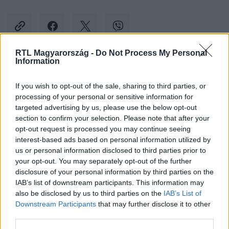
RTL Magyarország -
Do Not Process My Personal
Information
Kövess minket, és értesülj a friss hírekről a
Facebookon is!
If you wish to opt-out of the sale, sharing to third parties, or
processing of your personal or sensitive information for
targeted advertising by us, please use the below opt-out
Követem
section to confirm your selection. Please note that after your
opt-out request is processed you may continue seeing
interest-based ads based on personal information utilized by
us or personal information disclosed to third parties prior to
your opt-out. You may separately opt-out of the further
disclosure of your personal information by third parties on the
IAB’s list of downstream participants. This information may
#
CELEBRANDI
#
RTL
#
ADÁSRÉSZLETEK
#
VIDEÓ
also be disclosed by us to third parties on the
IAB’s List of
#
LUKÁCS MIKI
#
FINÁLÉ
#
DÖNTÉS
#
ORSI
Downstream Participants
that may further disclose it to other
third parties.
#
RAMÓNA