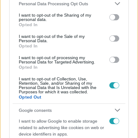
Please note that this website/app uses one or more Google
Personal Data Processing Opt Outs
services and may gather and store information including but
not limited to your visit or usage behaviour. You may click to
I want to opt-out of the Sharing of my
personal data.
grant or deny consent to Google and its third-party tags to
Opted In
use your data for below specified purposes in below Google
consent section.
I want to opt-out of the Sale of my
Personal Data.
Népszerű
Opted In
I want to opt-out of processing my
Personal Data for Targeted Advertising.
Opted In
I want to opt-out of Collection, Use,
Retention, Sale, and/or Sharing of my
Personal Data that Is Unrelated with the
Purposes for which it was collected.
Opted Out
Google consents
I want to allow Google to enable storage
related to advertising like cookies on web or
device identifiers in apps.
Bulvár