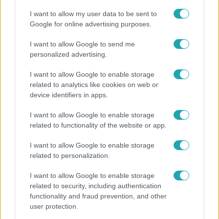
I want to allow my user data to be sent to
Már nagymama, de a fiai is kész férfiak: friss fotón
Google for online advertising purposes.
Szandi fiai
I want to allow Google to send me
personalized advertising.
I want to allow Google to enable storage
related to analytics like cookies on web or
device identifiers in apps.
I want to allow Google to enable storage
related to functionality of the website or app.
I want to allow Google to enable storage
related to personalization.
Életmód
I want to allow Google to enable storage
Ez a 3 népszerű kerti növény akár az ingatlanod
related to security, including authentication
értékét is csökkentheti
functionality and fraud prevention, and other
user protection.