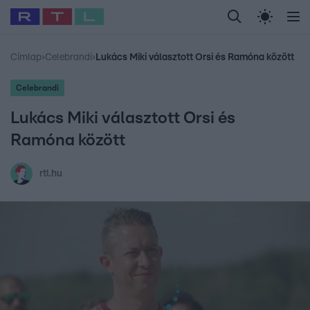
Legfrissebb
RTL Híradó
Fókusz
Sztárhírek
Randi
Celeb vagyok, me
#
Babits Marcella
#
Szellő István
#
Most Wanted
#
Gallusz Niko
Címlap
›
Celebrandi
›
Lukács Miki választott Orsi és Ramóna között
Celebrandi
Lukács Miki választott Orsi és
Ramóna között
rtl.hu