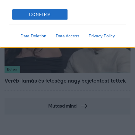
CONFIRM
Data Deletion
Data Access
Privacy Policy
Bulvár
Veréb Tamás és felesége nagy bejelentést tettek
Mutasd mind