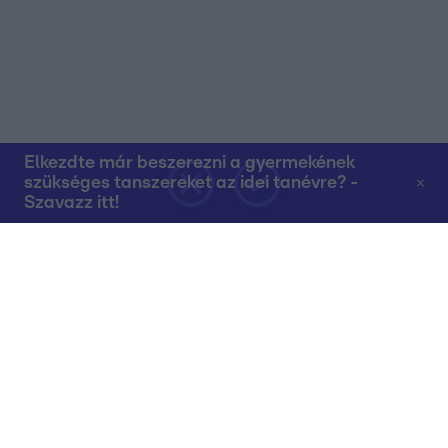
Elkezdte már beszerezni a gyermekének
szükséges tanszereket az idei tanévre? -
Szavazz itt!
Rólunk