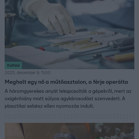
volt, szintén elhívja a Fókusz stábját. Az esküvőről és a
család beavatásáról szóló riportot 13 éve ezen a napon
mutattunk be – a fenti videóban láthatják.
Külföld
2023. december 9. 11:00
Meghalt egy nő a műtőasztalon, a férje operálta
A háromgyerekes anyát lekapcsolták a gépekről, mert az
oxigénhiány matt súlyos agykárosodást szenvedett. A
plasztikai sebész ellen nyomozás indult.