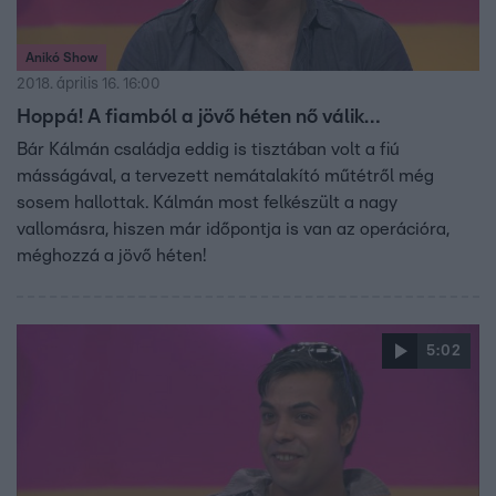
Anikó Show
2018. április 16. 16:00
Hoppá! A fiamból a jövő héten nő válik…
Bár Kálmán családja eddig is tisztában volt a fiú
másságával, a tervezett nemátalakító műtétről még
sosem hallottak. Kálmán most felkészült a nagy
vallomásra, hiszen már időpontja is van az operációra,
méghozzá a jövő héten!
5:02