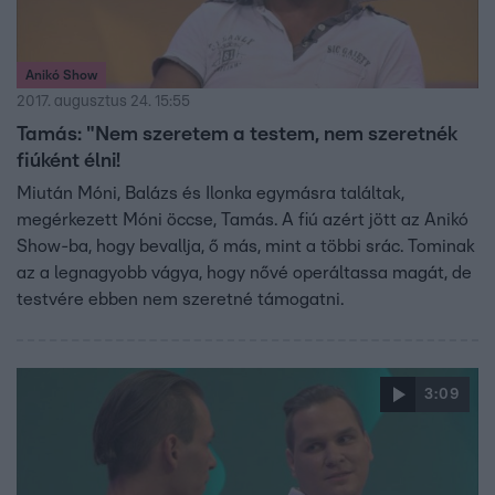
Anikó Show
2017. augusztus 24. 15:55
Tamás: "Nem szeretem a testem, nem szeretnék
fiúként élni!
Miután Móni, Balázs és Ilonka egymásra találtak,
megérkezett Móni öccse, Tamás. A fiú azért jött az Anikó
Show-ba, hogy bevallja, ő más, mint a többi srác. Tominak
az a legnagyobb vágya, hogy nővé operáltassa magát, de
testvére ebben nem szeretné támogatni.
3:09