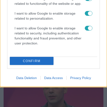
related to functionality of the website or app.
Fókusz
I want to allow Google to enable storage
2019. január 24. 17:00
related to personalization.
Elképesztő élmények: öt magyar orvos, akik két
I want to allow Google to enable storage
héten át operáltak Malawiban
related to security, including authentication
Öt magyar orvos, akik 200 kiló adománnyal indultak el
functionality and fraud prevention, and other
Malawiba, a világ egyik legszegényebb országába, ahol
user protection.
két hét alatt húsz súlyosan beteg emberen segítettek,
akik így új esélyt kaptak az életre.
CONFIRM
11:57
Data Deletion
Data Access
Privacy Policy