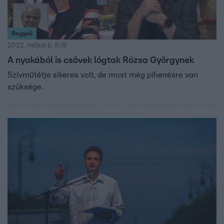
Reggeli
2022. május 6. 8:19
A nyakából is csövek lógtak Rózsa Györgynek
Szívműtétje sikeres volt, de most még pihenésre van
szüksége.