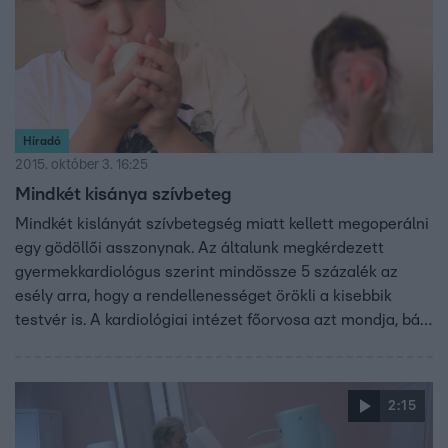
Híradó
2015. október 3. 16:25
Mindkét kisánya szívbeteg
Mindkét kislányát szívbetegség miatt kellett megoperálni
egy gödöllői asszonynak. Az általunk megkérdezett
gyermekkardiológus szerint mindössze 5 százalék az
esély arra, hogy a rendellenességet örökli a kisebbik
testvér is. A kardiológiai intézet főorvosa azt mondja, bár
a szívbetegen született gyerekek száma nem nő
Magyarországon, mindössze tíz olyan speciális szakorvos
van az országban, aki felnőtt korukban is kezelni tudja
2:15
majd őket.