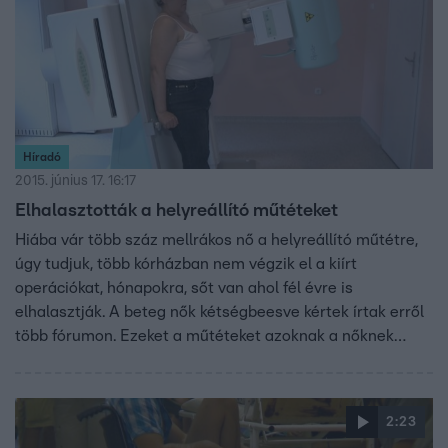
Híradó
2015. június 17. 16:17
Elhalasztották a helyreállító műtéteket
Hiába vár több száz mellrákos nő a helyreállító műtétre,
úgy tudjuk, több kórházban nem végzik el a kiírt
operációkat, hónapokra, sőt van ahol fél évre is
elhalasztják. A beteg nők kétségbeesve kértek írtak erről
több fórumon. Ezeket a műtéteket azoknak a nőknek
fizeti a társadalombiztosító, akiknek a mellrák miatt el
kellett távolítani egyik vagy mindkét mellét.
2:23