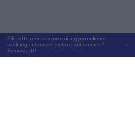
Elkezdte már beszerezni a gyermekének
szükséges tanszereket az idei tanévre? -
Szavazz itt!