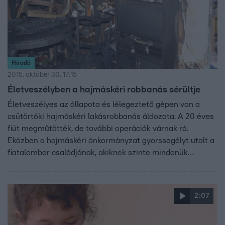
Híradó
2015. október 30. 17:15
Életveszélyben a hajmáskéri robbanás sérültje
Életveszélyes az állapota és lélegeztető gépen van a
csütörtöki hajmáskéri lakásrobbanás áldozata. A 20 éves
fiút megműtötték, de további operációk várnak rá.
Eközben a hajmáskéri önkormányzat gyorssegélyt utalt a
fiatalember családjának, akiknek szinte mindenük
odaveszett a robbanásban.
2:07