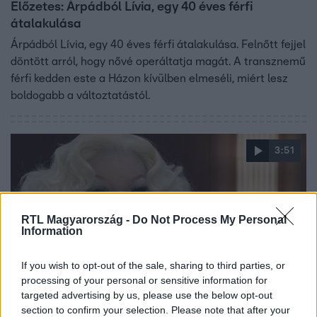
Előzetes: Árpádból Lívia, egy 40 éves férfi
átalakulása
Árpádból Lívia, egy 40 éves férfi átalakulása. Felnőtt fejjel
döntött arról, hogy nővé operáltatja magát. A transznemű
férfi kedden este a Házon kívülben elmeséli, miért lesz
boldogabb a változtatástól.
3:51
RTL Magyarország -
Do Not Process My Personal
Information
If you wish to opt-out of the sale, sharing to third parties, or
processing of your personal or sensitive information for
Fókusz
targeted advertising by us, please use the below opt-out
2020. február 5. 18:05
section to confirm your selection. Please note that after your