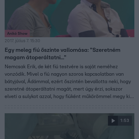
Anikó Show
2017. július 7. 15:30
Egy meleg fiú őszinte vallomása: "Szeretném
magam átoperáltatni..."
Nemcsak Erik, de két fiú testvére is saját neméhez
vonzódik. Mivel a fiú nagyon szoros kapcsolatban van
bátyjával, Ádámmal, ezért őszintén bevallotta neki, hogy
szeretné átoperáltatni magát, mert úgy érzi, sokszor
elveti a sulykot azzal, hogy fiúként műkörömmel megy ki
az utcára.
1:53