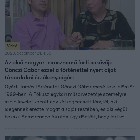
Videó
2023. december 21. 4:58
Az első magyar transznemű férfi esküvője –
Gönczi Gábor ezzel a történettel nyert díjat
társadalmi érzékenységért
Győrfi Tamás történetét Gönczi Gábor mesélte el először
1999-ben. A Fókusz egykori műsorvezetője személyre
szóló levelet kapott egy kétségbeesett lánytól, aki
idegennek érezte magát a saját testében, és aki végül
hosszú önmarcangolás után úgy döntött, hogy férfivá
operáltatja magát. Gábor végigkísérte Tamás
átalakulását, megbíztak egymásban, ezért Tamás
számára nem volt kérdés, hogy esküvőjére, ami 2010-ben