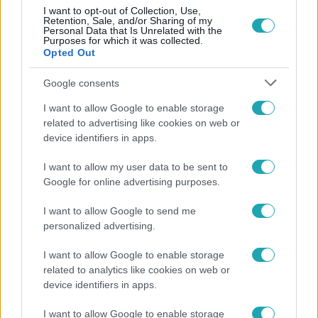
Fókusz
I want to opt-out of Collection, Use,
2019. április 9. 17:25
Retention, Sale, and/or Sharing of my
Personal Data that Is Unrelated with the
Szépülni akart, rémisztő eredménye lett az
Purposes for which it was collected.
Opted Out
elrontott műtétnek
László Erika csaknem tíz éve takargatja a nyomokat.
Google consents
2009-ben egy balesetből származó sebhelyet szeretett
I want to allow Google to enable storage
volna a szemhéján eltüntetni. Ezért feküdt kés alá. Az
related to advertising like cookies on web or
operációnak rémisztő eredménye lett. Vérömleny,
device identifiers in apps.
elszakadt fonál, torzulások. A bal szemét akkor sem tudta
becsukni, de ez még ma is nehezen megy neki. Műhiba
I want to allow my user data to be sent to
pert indított a plasztikai sebésze ellen, és táblákkal a
Google for online advertising purposes.
kezében demonstrálni kezdett a klinikája előtt. Erika most
4:27
I want to allow Google to send me
viszont nem az orvosa rendelője, hanem a Fővárosi
personalized advertising.
Törvényszék előtt harcol az igazáért. Egyedül.
I want to allow Google to enable storage
related to analytics like cookies on web or
device identifiers in apps.
I want to allow Google to enable storage