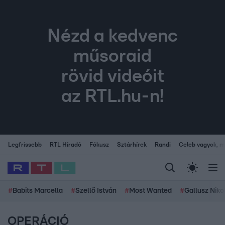
Nézd a kedvenc
műsoraid
rövid videóit
az RTL.hu-n!
Legfrissebb
RTL Híradó
Fókusz
Sztárhírek
Randi
Celeb vagyok, me
#
Babits Marcella
#
Szellő István
#
Most Wanted
#
Gallusz Niko
OPERÁCIÓ