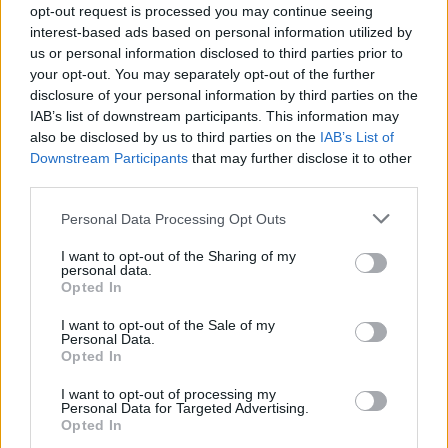
opt-out request is processed you may continue seeing
Amanda Lepore maga sem tudja pontosan
interest-based ads based on personal information utilized by
mennyit költött operációkra
us or personal information disclosed to third parties prior to
Budapesten járt a világ egyik legismertebb
your opt-out. You may separately opt-out of the further
transzszexuális előadóművésze. A stílusikont mozgó
disclosure of your personal information by third parties on the
IAB’s list of downstream participants. This information may
szobornak, vagy a legdrágább testnek is hívják, mivel az
also be disclosed by us to third parties on the
IAB’s List of
évek során olyan sok műtétet végeztek rajta, hogy még ő
Downstream Participants
that may further disclose it to other
maga sem tudja pontosan mennyit költött az operációkra.
third parties.
Az 52 éves Amanda Lepore először az orrát műtette meg
Please note that this website/app uses one or more Google
16 éves korában, hogy nőiesebb kinézete legyen. Aztán
Personal Data Processing Opt Outs
services and may gather and store information including but
sorban jött a többi.
4:27
not limited to your visit or usage behaviour. You may click to
I want to opt-out of the Sharing of my
personal data.
grant or deny consent to Google and its third-party tags to
Opted In
use your data for below specified purposes in below Google
consent section.
I want to opt-out of the Sale of my
Personal Data.
Opted In
I want to opt-out of processing my
Personal Data for Targeted Advertising.
Opted In