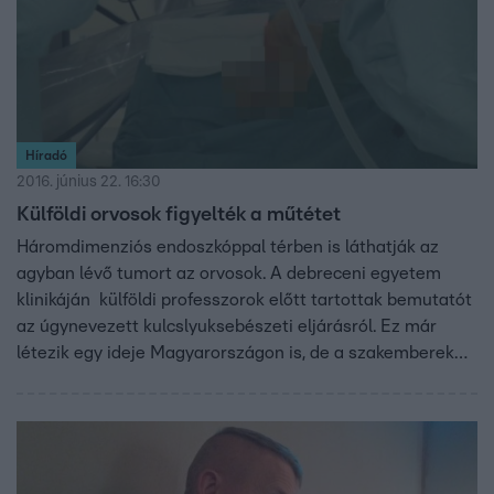
Híradó
2016. június 22. 16:30
Külföldi orvosok figyelték a műtétet
Háromdimenziós endoszkóppal térben is láthatják az
agyban lévő tumort az orvosok. A debreceni egyetem
klinikáján külföldi professzorok előtt tartottak bemutatót
az úgynevezett kulcslyuksebészeti eljárásról. Ez már
létezik egy ideje Magyarországon is, de a szakemberek
szerint keveset használják az orvosok.