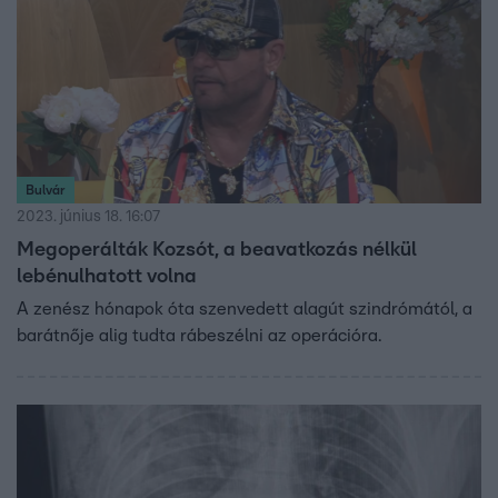
Bulvár
2023. június 18. 16:07
Megoperálták Kozsót, a beavatkozás nélkül
lebénulhatott volna
A zenész hónapok óta szenvedett alagút szindrómától, a
barátnője alig tudta rábeszélni az operációra.