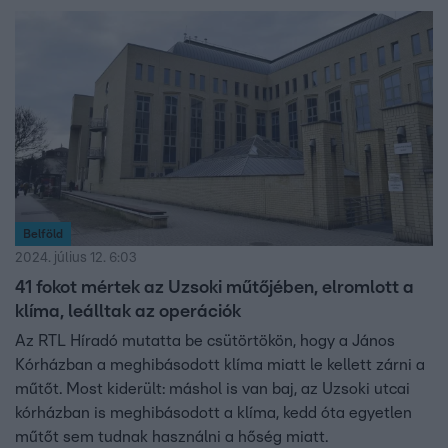
Belföld
2024. július 12. 6:03
41 fokot mértek az Uzsoki műtőjében, elromlott a
klíma, leálltak az operációk
Az RTL Híradó mutatta be csütörtökön, hogy a János
Kórházban a meghibásodott klíma miatt le kellett zárni a
műtőt. Most kiderült: máshol is van baj, az Uzsoki utcai
kórházban is meghibásodott a klíma, kedd óta egyetlen
műtőt sem tudnak használni a hőség miatt.