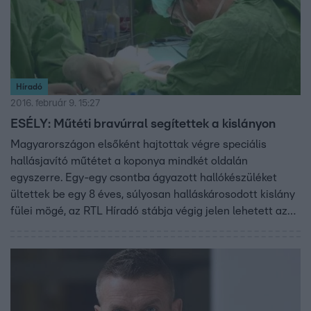
Híradó
2016. február 9. 15:27
ESÉLY: Műtéti bravúrral segítettek a kislányon
Magyarországon elsőként hajtottak végre speciális
hallásjavító műtétet a koponya mindkét oldalán
egyszerre. Egy-egy csontba ágyazott hallókészüléket
ültettek be egy 8 éves, súlyosan halláskárosodott kislány
fülei mögé, az RTL Híradó stábja végig jelen lehetett az
operációnál. Figyelem: a következő képek sérthetik
egyesek érzékenységét!