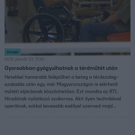
Híradó
2015. január 23. 17:30
Gyorsabban gyógyulhatnak a térdműtét után
Hetekkel hamarabb felépülhet a beteg a térdszalag-
szakadás után egy, már Magyarországon is elérhető
műtéti eljárásnak köszönhetően. Ezt mondta az RTL
Híradónak nyilatkozó szakorvos. Akit ilyen technikával
operálnak, sokkal kevesebb eséllyel szenved majd
porckopástól a későbbiekben, a műtét után másfél héttel
pedig már mankóval járhat, ráadásul nincs szüksége sem
gipszre, sem térdrögzítőre.