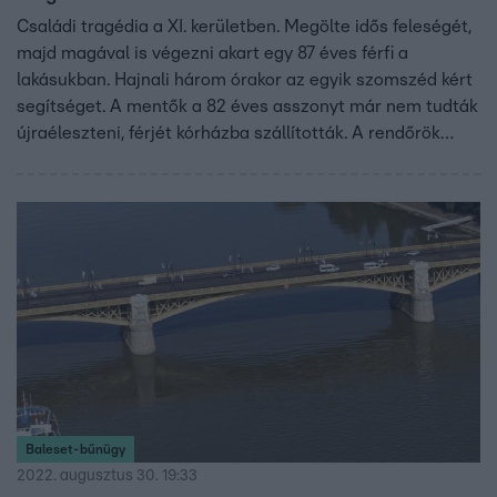
Családi tragédia a XI. kerületben. Megölte idős feleségét,
majd magával is végezni akart egy 87 éves férfi a
lakásukban. Hajnali három órakor az egyik szomszéd kért
segítséget. A mentők a 82 éves asszonyt már nem tudták
újraéleszteni, férjét kórházba szállították. A rendőrök
azóta már kihallgatták, emberöléssel gyanúsítják.
Baleset-bűnügy
2022. augusztus 30. 19:33