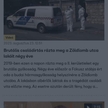
Videó
2023. augusztus 23. 12:51
Brutális családirtás rázta meg a Zöldlomb utca
lakóit négy éve
2019-ben ezen a napon rázta meg a II. kerületieket egy
brutális gyilkosság. Négy éve először a Fókusz stábja ért
oda a budai hármasgyilkosság helyszínére a Zöldlomb
utcába. A lakásban albérlők laktak és a tragédiát családi
vita előzte meg. Az esetre azután derült fény, hogy a
tulajdonos nem érte el a lakásban lakókat. Azonnal
értesítette a rendőrséget – így találták meg a három
holttestet. A 35 éves S. Levente több késszúrással
7:15