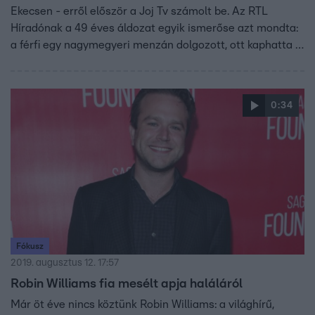
Ekecsen - erről először a Joj Tv számolt be. Az RTL
Híradónak a 49 éves áldozat egyik ismerőse azt mondta:
a férfi egy nagymegyeri menzán dolgozott, ott kaphatta el
a vírust, ezt pedig nem tudta feldolgozni. Az áldozat lánya
szerint azonban a boncolási eredmények azt mutatták:
apja, ahogy ő fogalmaz: makk egészséges volt.
0:34
Fókusz
2019. augusztus 12. 17:57
Robin Williams fia mesélt apja haláláról
Már öt éve nincs köztünk Robin Williams: a világhírű,