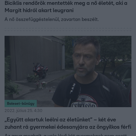
Biciklis rendőrök mentették meg a nő életét, aki a
Margit hídról akart leugrani
A nő összefüggéstelenül, zavartan beszélt.
Baleset-bűnügy
2022. július 25. 4:30
„Együtt akartuk leélni az életünket” – két éve
zuhant rá gyermekei édesanyjára az öngyilkos férfi
Az anya meghalt, a vele lévő két gyermeknek nem esett