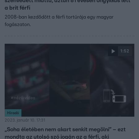
szenvedett miatta, aztán 81 évesen öngyilkos lett
a brit férfi
2008-ban kezdődött a férfi tortúrája egy magyar
fogászaton.
1:52
Híradó
2023. január 10. 17:31
„Soha életében nem akart senkit megölni” – ezt
mondta az utolsó szó jogán az a férfi, aki