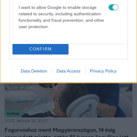
2023. február 21. 10:56
I want to allow Google to enable storage
Öngyilkos lett egy ismert OnlyFans-modell
related to security, including authentication
A pornóból élő fiatal nő több mint ötmillió Instagram-
functionality and fraud prevention, and other
user protection.
követővel rendelkezett.
CONFIRM
Data Deletion
Data Access
Privacy Policy
Külföld
2023. február 14. 20:57
Fogorvoshoz ment Magyarországon, 14 évig