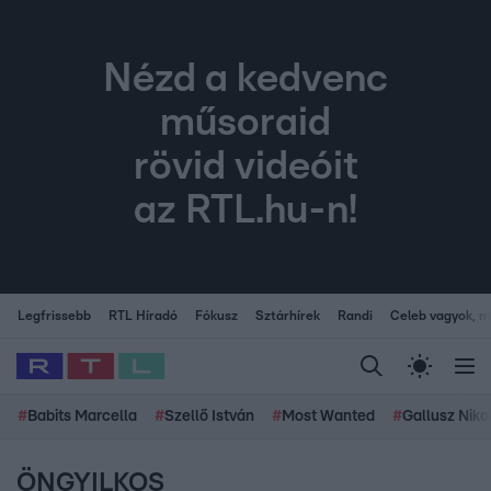
Nézd a kedvenc
műsoraid
rövid videóit
az RTL.hu-n!
Legfrissebb
RTL Híradó
Fókusz
Sztárhírek
Randi
Celeb vagyok, me
#
Babits Marcella
#
Szellő István
#
Most Wanted
#
Gallusz Niko
ÖNGYILKOS