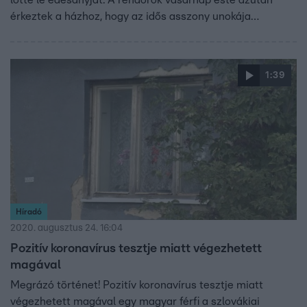
lőtte le édesanyját. A rendőrök vasárnap este azután
érkeztek a házhoz, hogy az idős asszony unokája
bejelentést tett: holtan találta nagymamáját. Amikor a
rendőrök kiértek, akkor derült ki, hogy nem egy, hanem két
holttest van.
1:39
Híradó
2020. augusztus 24. 16:04
Pozitív koronavírus tesztje miatt végezhetett
magával
Megrázó történet! Pozitív koronavírus tesztje miatt
végezhetett magával egy magyar férfi a szlovákiai