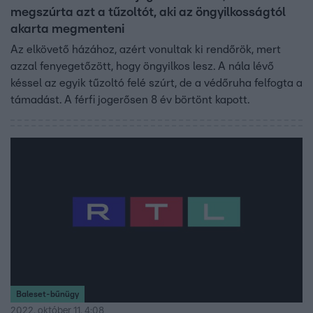
megszúrta azt a tűzoltót, aki az öngyilkosságtól
akarta megmenteni
Az elkövető házához, azért vonultak ki rendőrök, mert
azzal fenyegetőzött, hogy öngyilkos lesz. A nála lévő
késsel az egyik tűzoltó felé szúrt, de a védőruha felfogta a
támadást. A férfi jogerősen 8 év börtönt kapott.
Baleset-bűnügy
2022. október 11. 4:08