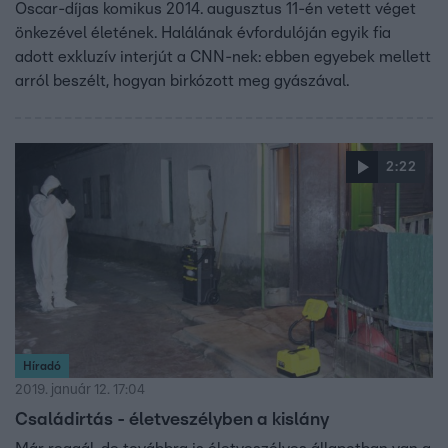
Oscar-díjas komikus 2014. augusztus 11-én vetett véget
önkezével életének. Halálának évfordulóján egyik fia
adott exkluzív interjút a CNN-nek: ebben egyebek mellett
arról beszélt, hogyan birkózott meg gyászával.
2:22
Híradó
2019. január 12. 17:04
Családirtás - életveszélyben a kislány