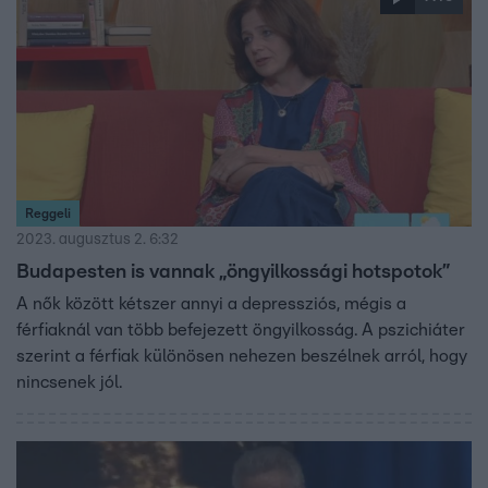
végzett 31 éves élettársával és négyéves gyermekével,
majd öngyilkos lett.
Reggeli
2023. augusztus 2. 6:32
Budapesten is vannak „öngyilkossági hotspotok”
A nők között kétszer annyi a depressziós, mégis a
férfiaknál van több befejezett öngyilkosság. A pszichiáter
szerint a férfiak különösen nehezen beszélnek arról, hogy
nincsenek jól.