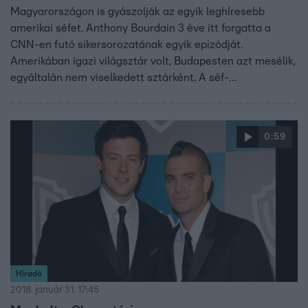
Magyarországon is gyászolják az egyik leghíresebb
amerikai séfet. Anthony Bourdain 3 éve itt forgatta a
CNN-en futó sikersorozatának egyik epizódját.
Amerikában igazi világsztár volt, Budapesten azt mesélik,
egyáltalán nem viselkedett sztárként. A séf-
műsorvezetőre pénteken találtak rá egy hotelszobában.
Öngyilkos lett.
0:59
Híradó
2018. január 31. 17:45