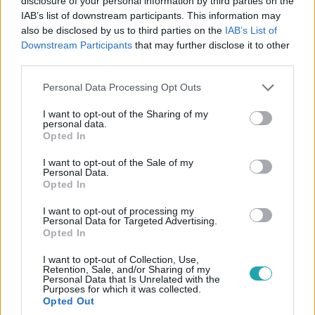
disclosure of your personal information by third parties on the
IAB’s list of downstream participants. This information may
also be disclosed by us to third parties on the
IAB’s List of
Downstream Participants
that may further disclose it to other
third parties.
Please note that this website/app uses one or more Google
Personal Data Processing Opt Outs
services and may gather and store information including but
Bulvár
not limited to your visit or usage behaviour. You may click to
I want to opt-out of the Sharing of my
2023. június 11. 16:44
personal data.
grant or deny consent to Google and its third-party tags to
Opted In
Öngyilkos lett Harry herceg volt barátnője
use your data for below specified purposes in below Google
consent section.
I want to opt-out of the Sale of my
Ez a bíróság előtt került szóba.
Personal Data.
Opted In
I want to opt-out of processing my
Personal Data for Targeted Advertising.
Opted In
I want to opt-out of Collection, Use,
Retention, Sale, and/or Sharing of my
Personal Data that Is Unrelated with the
Purposes for which it was collected.
Opted Out