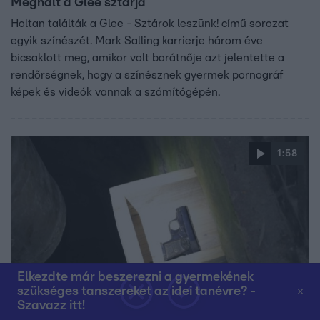
Meghalt a Glee sztárja
Holtan találták a Glee - Sztárok leszünk! című sorozat
egyik színészét. Mark Salling karrierje három éve
bicsaklott meg, amikor volt barátnője azt jelentette a
rendőrségnek, hogy a színésznek gyermek pornográf
képek és videók vannak a számítógépén.
1:58
Elkezdte már beszerezni a gyermekének
szükséges tanszereket az idei tanévre? -
Híradó
Szavazz itt!
2017. július 11. 16:07