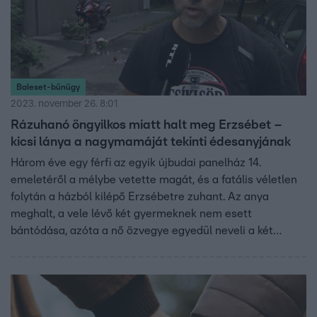
Baleset-bűnügy
2023. november 26. 8:01
Rázuhanó öngyilkos miatt halt meg Erzsébet –
kicsi lánya a nagymamáját tekinti édesanyjának
Három éve egy férfi az egyik újbudai panelház 14.
emeletéről a mélybe vetette magát, és a fatális véletlen
folytán a házból kilépő Erzsébetre zuhant. Az anya
meghalt, a vele lévő két gyermeknek nem esett
bántódása, azóta a nő özvegye egyedül neveli a két
kisgyerekét. A családnak mostanra sikerült feldolgoznia a
tragédiát.