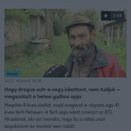
2:48
Híradó
2022. május 8. 14:38
Hogy drogos volt-e vagy kikattant, nem tudjuk –
megszólalt a hetesi gyilkos apja
Megölte 8 éves kisfiát, majd magával is végzett egy 41
éves férfi Hetesen. A férfi apja adott interjút az RTL
Híradónak, aki azt mondta, hogy fia a válás után
begubózott és munkát sem talált.