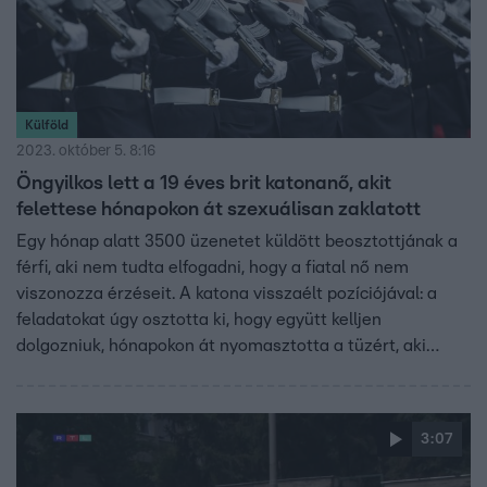
Külföld
2023. október 5. 8:16
Öngyilkos lett a 19 éves brit katonanő, akit
felettese hónapokon át szexuálisan zaklatott
Egy hónap alatt 3500 üzenetet küldött beosztottjának a
férfi, aki nem tudta elfogadni, hogy a fiatal nő nem
viszonozza érzéseit. A katona visszaélt pozíciójával: a
feladatokat úgy osztotta ki, hogy együtt kelljen
dolgozniuk, hónapokon át nyomasztotta a tüzért, aki
egyre rosszabb érzelmi állapotba került. A brit hadsereg
jelentésében elismerte, hogy a katona nyomásgyakorlása
hozzájárult a 19 éves Jaysley Beck halálához.
3:07