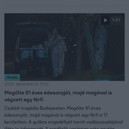
1:21
Híradó
2020. december 21. 17:02
Megölte 91 éves édesanyját, majd magával is
végzett egy férfi
Családi tragédia Budapesten. Megölte 91 éves
édesanyját, majd magával is végzett egy férfi a 17.
kerületben. A gyilkos engedéllyel tarott vadászpuskájával