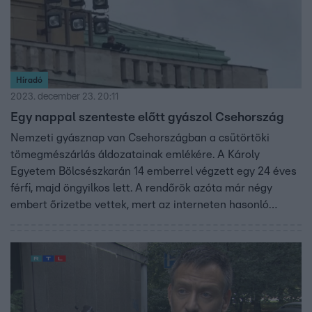
Híradó
2023. december 23. 20:11
Egy nappal szenteste előtt gyászol Csehország
Nemzeti gyásznap van Csehországban a csütörtöki
tömegmészárlás áldozatainak emlékére. A Károly
Egyetem Bölcsészkarán 14 emberrel végzett egy 24 éves
férfi, majd öngyilkos lett. A rendőrök azóta már négy
embert őrizetbe vettek, mert az interneten hasonló
támadásról szóló terveket tettek közzé.