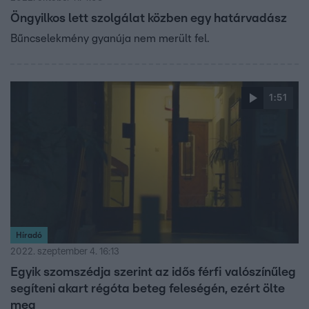
Öngyilkos lett szolgálat közben egy határvadász
Bűncselekmény gyanúja nem merült fel.
1:51
Híradó
2022. szeptember 4. 16:13
Egyik szomszédja szerint az idős férfi valószínűleg
segíteni akart régóta beteg feleségén, ezért ölte
meg