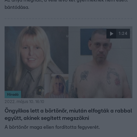
bántódása.
1:24
Híradó
2022. május 10. 16:10
Öngyilkos lett a börtönőr, miután elfogták a rabbal
együtt, akinek segített megszökni
A börtönőr maga ellen fordította fegyverét.