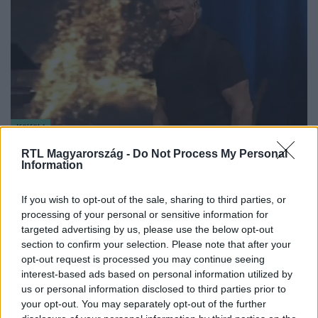
Külföld
2023. június 17. 12:21
RTL Magyarország -
Do Not Process My Personal
Information
A Trump-rajongó lelkész szerint itt az ideje, hogy a
keresztények is öngyilkos merényleteket
If you wish to opt-out of the sale, sharing to third parties, or
kövessenek el
processing of your personal or sensitive information for
Az Atya, a Fiú, és a Szentlélek nevében, BUMM.
targeted advertising by us, please use the below opt-out
section to confirm your selection. Please note that after your
opt-out request is processed you may continue seeing
interest-based ads based on personal information utilized by
us or personal information disclosed to third parties prior to
your opt-out. You may separately opt-out of the further