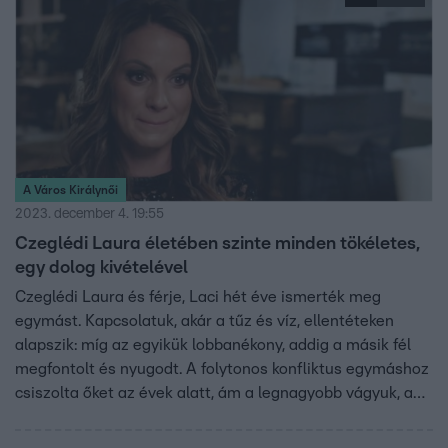
megkérje a kezemet” – mondta Mónika.
A Város Királynői
2023. december 4. 19:55
Czeglédi Laura életében szinte minden tökéletes,
egy dolog kivételével
Czeglédi Laura és férje, Laci hét éve ismerték meg
egymást. Kapcsolatuk, akár a tűz és víz, ellentéteken
alapszik: míg az egyikük lobbanékony, addig a másik fél
megfontolt és nyugodt. A folytonos konfliktus egymáshoz
csiszolta őket az évek alatt, ám a legnagyobb vágyuk, a
gyermekáldás még várat magára. –