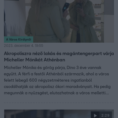
A Város Királynői
2023. december 4. 19:55
Akropoliszra néző lakás és magántengerpart várja
Micheller Mónikát Athénban
Micheller Mónika és görög párja, Dino 3 éve vannak
együtt. A férfi a festői Athénból származik, ahol a város
felett lebegő 600 négyzetméteres ingatlanból
csodálhatják az akropolisz ókori maradványait. Ha pedig
megunnák a nyüzsgést, elutazhatnak a város melletti
rezidenciára is, ahol a saját tengerpart és a közeli
Poszeidón templom nyugalmába veszve élvezhetik
egymás társaságát. „Egyetlen dolog hiányzik, hogy
2:29