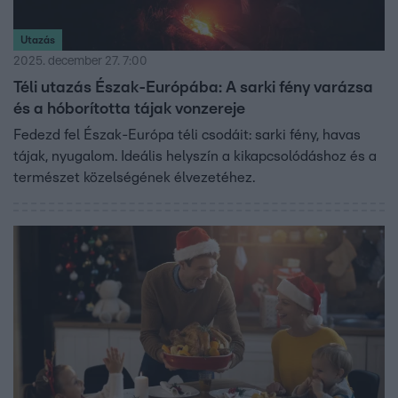
Utazás
2025. december 27. 7:00
Téli utazás Észak-Európába: A sarki fény varázsa
és a hóborította tájak vonzereje
Fedezd fel Észak-Európa téli csodáit: sarki fény, havas
tájak, nyugalom. Ideális helyszín a kikapcsolódáshoz és a
természet közelségének élvezetéhez.