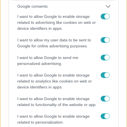
Karácsony
Google consents
2025. december 10. 8:00
I want to allow Google to enable storage
A „slow december” mozgalom: így hozd vissza a
related to advertising like cookies on web or
nyugalmat az ünnepekbe
device identifiers in apps.
Lassíts le az ünnepekre a „slow december”
I want to allow my user data to be sent to
mozgalommal! Kevesebb stressz, több öröm: fedezd fel
Google for online advertising purposes.
az egyszerűség és jelenlét varázsát az év végi
időszakban.
I want to allow Google to send me
personalized advertising.
I want to allow Google to enable storage
5:21
related to analytics like cookies on web or
device identifiers in apps.
I want to allow Google to enable storage
related to functionality of the website or app.
I want to allow Google to enable storage
related to personalization.