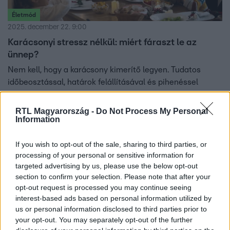
Életmód
2025. december 22. 9:00
Karácsonyi stressz nélkül: miért fáraszt le az
ünnep?
Nem kell, hogy a karácsony kimerítő legyen. Tudatos
időbeosztással, határok felállításával és pihenéssel
megőrizheted a nyugalmad az ünnepek alatt.
RTL Magyarország -
Do Not Process My Personal
Information
If you wish to opt-out of the sale, sharing to third parties, or
processing of your personal or sensitive information for
targeted advertising by us, please use the below opt-out
section to confirm your selection. Please note that after your
opt-out request is processed you may continue seeing
interest-based ads based on personal information utilized by
us or personal information disclosed to third parties prior to
your opt-out. You may separately opt-out of the further