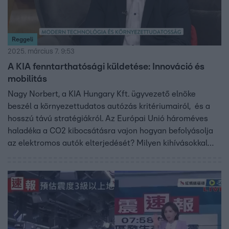
Reggeli
2025. március 7. 9:53
A KIA fenntarthatósági küldetése: Innováció és
mobilitás
Nagy Norbert, a KIA Hungary Kft. ügyvezető elnöke
beszél a környezettudatos autózás kritériumairól, és a
hosszú távú stratégiákról. Az Európai Unió hároméves
haladéka a CO2 kibocsátásra vajon hogyan befolyásolja
az elektromos autók elterjedését? Milyen kihívásokkal
néznek szembe a hagyományos autógyártók? A KIA célja,
hogy a fenntartható közlekedést élménnyé tegye vásárlói
számára.