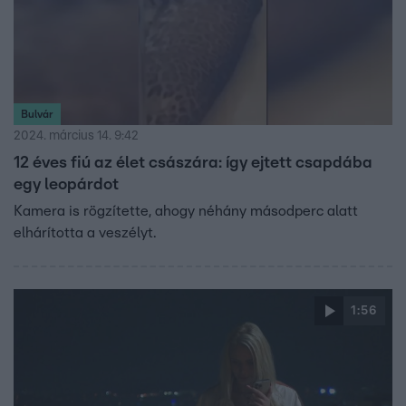
Bulvár
2024. március 14. 9:42
12 éves fiú az élet császára: így ejtett csapdába
egy leopárdot
Kamera is rögzítette, ahogy néhány másodperc alatt
elhárította a veszélyt.
1:56