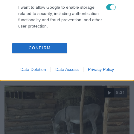
Reggeli
I want to allow Google to enable storage
related to security, including authentication
2025. szeptember 2. 11:01
functionality and fraud prevention, and other
Sziládi Hedvig: Így lesz nyugodt a reggeli autóút a
user protection.
gyerekkel
Az iskolakezdés nemcsak a gyerekeknek, hanem a
szülőknek is kihívás, különösen a reggeli és délutáni
CONFIRM
autós utakon. Sziládi Hedvig oktatás- és képzésfejlesztési
szakértő szerint a nyugodt légkör, a megfelelő táplálkozás
és a kreatív kérdések segíthetnek abban, hogy ezek a
Data Deletion
Data Access
Privacy Policy
percek támogatóak legyenek. A szakértő tippeket ad arra,
hogyan csökkentsük a reggeli stresszt, és miként
teremtsünk pozitív hangulatot az autóban. Mindez
8:31
nemcsak a gyerek, hanem az egész család napját jobbá
teheti.