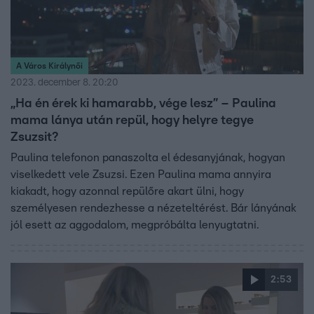
A Város Királynői
2023. december 8. 20:20
„Ha én érek ki hamarabb, vége lesz” – Paulina
mama lánya után repül, hogy helyre tegye
Zsuzsit?
Paulina telefonon panaszolta el édesanyjának, hogyan
viselkedett vele Zsuzsi. Ezen Paulina mama annyira
kiakadt, hogy azonnal repülőre akart ülni, hogy
személyesen rendezhesse a nézeteltérést. Bár lányának
jól esett az aggodalom, megpróbálta lenyugtatni.
2:53