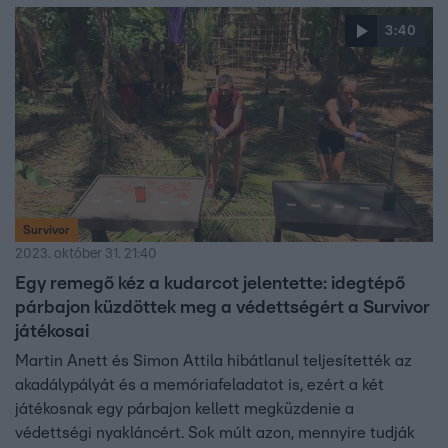
3:40
Survivor
2023. október 31. 21:40
Egy remegő kéz a kudarcot jelentette: idegtépő
párbajon küzdöttek meg a védettségért a Survivor
játékosai
Martin Anett és Simon Attila hibátlanul teljesítették az
akadálypályát és a memóriafeladatot is, ezért a két
játékosnak egy párbajon kellett megküzdenie a
védettségi nyakláncért. Sok múlt azon, mennyire tudják