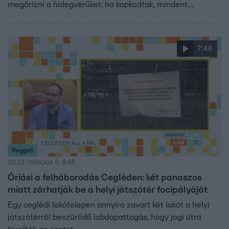
megőrizni a hidegvérüket: ha kapkodtak, mindent
kezdhettek elölről.
7:46
Reggeli
2023. március 9. 8:45
Óriási a felháborodás Cegléden: két panaszos
miatt zárhatják be a helyi játszótér focipályáját
Egy ceglédi lakótelepen annyira zavart két lakót a helyi
játszótérről beszűrődő labdapattogás, hogy jogi útra