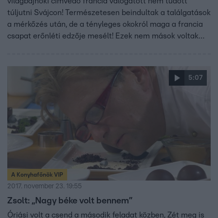
világbajnoki címvédő francia válogatott nem tudott
túljutni Svájcon! Természetesen beindultak a találgatások
a mérkőzés után, de a tényleges okokról maga a francia
csapat erőnléti edzője mesélt! Ezek nem mások voltak
mint: késő estig filmnézés, hajnalig tartó videojátékozás –
tehát a kevés alvás! Éppen ezért most az alvás
fontosságáról beszélgetünk Fogarassy Éva,
5:07
alvásterapeutával.
A Konyhafőnök VIP
2017. november 23. 19:55
Zsolt: „Nagy béke volt bennem”
Óriási volt a csend a második feladat közben, Zét meg is