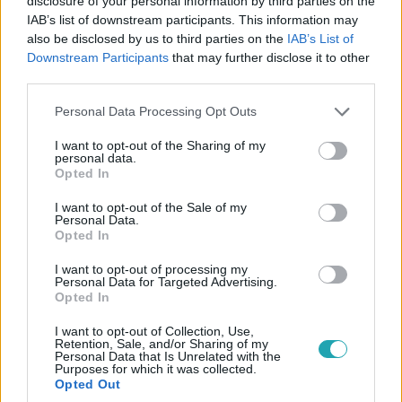
disclosure of your personal information by third parties on the
IAB’s list of downstream participants. This information may
Karácsony
also be disclosed by us to third parties on the
IAB’s List of
2025. december 15. 8:00
Downstream Participants
that may further disclose it to other
A karácsonyi időszak nem a tökéletességről szól –
third parties.
hanem a jelenlétről
Please note that this website/app uses one or more Google
Personal Data Processing Opt Outs
Karácsonykor ne a tökéletességre, hanem a jelenlétre
services and may gather and store information including but
fókuszálj! Tanuld meg elengedni a stresszt, és élvezd a
not limited to your visit or usage behaviour. You may click to
I want to opt-out of the Sharing of my
personal data.
pillanatot szeretteiddel.
grant or deny consent to Google and its third-party tags to
Opted In
use your data for below specified purposes in below Google
consent section.
I want to opt-out of the Sale of my
Personal Data.
Opted In
I want to opt-out of processing my
Personal Data for Targeted Advertising.
Opted In
I want to opt-out of Collection, Use,
Retention, Sale, and/or Sharing of my
Personal Data that Is Unrelated with the
Purposes for which it was collected.
Opted Out