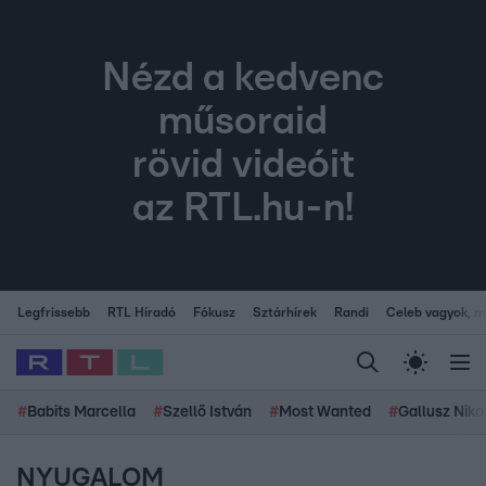
Nézd a kedvenc
műsoraid
rövid videóit
az RTL.hu-n!
Legfrissebb
RTL Híradó
Fókusz
Sztárhírek
Randi
Celeb vagyok, me
#
Babits Marcella
#
Szellő István
#
Most Wanted
#
Gallusz Niko
NYUGALOM