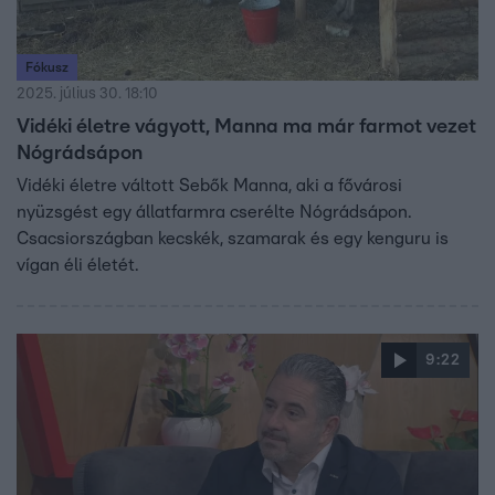
Fókusz
2025. július 30. 18:10
Vidéki életre vágyott, Manna ma már farmot vezet
Nógrádsápon
Vidéki életre váltott Sebők Manna, aki a fővárosi
nyüzsgést egy állatfarmra cserélte Nógrádsápon.
Csacsiországban kecskék, szamarak és egy kenguru is
vígan éli életét.
9:22