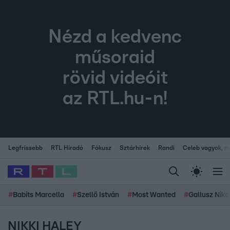
Nézd a kedvenc
műsoraid
rövid videóit
az RTL.hu-n!
Legfrissebb
RTL Híradó
Fókusz
Sztárhírek
Randi
Celeb vagyok, me
#
Babits Marcella
#
Szellő István
#
Most Wanted
#
Gallusz Niko
NIKKI HALEY