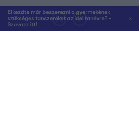
Elkezdte már beszerezni a gyermekének
szükséges tanszereket az idei tanévre? -
Szavazz itt!