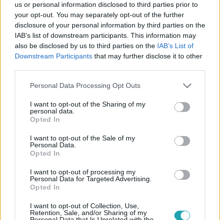
us or personal information disclosed to third parties prior to
your opt-out. You may separately opt-out of the further
disclosure of your personal information by third parties on the
IAB’s list of downstream participants. This information may
also be disclosed by us to third parties on the
IAB’s List of
Külföld
Downstream Participants
that may further disclose it to other
2024. március 4. 6:49
third parties.
Nikki Haley legyőzte Donald Trumpot, de nem
sokra megy vele
Please note that this website/app uses one or more Google
Personal Data Processing Opt Outs
services and may gather and store information including but
Washingtonban, kétezer szavazó részvételével nyert
not limited to your visit or usage behaviour. You may click to
I want to opt-out of the Sharing of my
Trump egyetlen republikánus kihívója, de gyakorlatilag
personal data.
grant or deny consent to Google and its third-party tags to
Opted In
semmi esélye nincs a végső győzelemre.
use your data for below specified purposes in below Google
consent section.
I want to opt-out of the Sale of my
Personal Data.
Opted In
I want to opt-out of processing my
Personal Data for Targeted Advertising.
Opted In
I want to opt-out of Collection, Use,
Retention, Sale, and/or Sharing of my
Personal Data that Is Unrelated with the