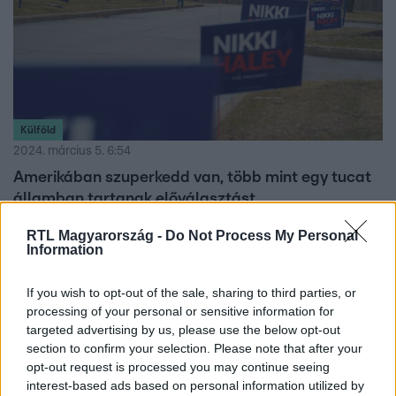
Külföld
2024. március 5. 6:54
Amerikában szuperkedd van, több mint egy tucat
államban tartanak előválasztást
Több millió ember megy el ma szavazni Amerikában.
RTL Magyarország -
Do Not Process My Personal
Information
If you wish to opt-out of the sale, sharing to third parties, or
processing of your personal or sensitive information for
targeted advertising by us, please use the below opt-out
section to confirm your selection. Please note that after your
opt-out request is processed you may continue seeing
interest-based ads based on personal information utilized by