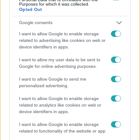
Purposes for which it was collected.
Opted Out
Google consents
Külföld
2024. január 24. 5:28
I want to allow Google to enable storage
related to advertising like cookies on web or
Donald Trump újabb előválasztást nyert, egyre
device identifiers in apps.
biztosabb, hogy ő lesz a republikánus elnökjelölt
Donald Trump nyerte a New Hampshire államban tartott
I want to allow my user data to be sent to
republikánus elnökválasztást, ezzel szinte teljesen biztos,
Google for online advertising purposes.
hogy újra ő lesz a Republikánus Párt elnökjelöltje.
I want to allow Google to send me
personalized advertising.
I want to allow Google to enable storage
related to analytics like cookies on web or
device identifiers in apps.
I want to allow Google to enable storage
related to functionality of the website or app.