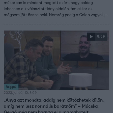
műsorban is mindent megtett azért, hogy boldog
lehessen a kiválasztott lány oldalán, ám akkor ez
mégsem jött össze neki. Nemrég pedig a Celeb vagyok,
ments ki innen! című realityben Molnár Ninivel kerültek
közelebb egymáshoz – Gergő most többek között azt is
elárulta, milyen a kapcsolatuk azóta a fővárosban élő
8:59
modell-lel.
Reggeli
2023. január 10. 8:09
„Anya azt mondta, addig nem költözhetek külön,
amíg nem lesz normális barátnőm” – Múcska
Gergő még nem hagyta el a mamahotelt