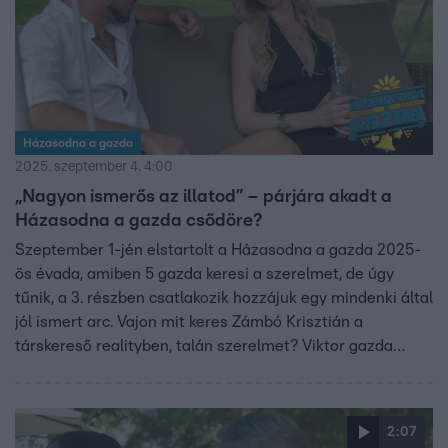
Házasodna a gazda
2025. szeptember 4. 4:00
„Nagyon ismerős az illatod” – párjára akadt a
Házasodna a gazda csődöre?
Szeptember 1-jén elstartolt a Házasodna a gazda 2025-
ös évada, amiben 5 gazda keresi a szerelmet, de úgy
tűnik, a 3. részben csatlakozik hozzájuk egy mindenki által
jól ismert arc. Vajon mit keres Zámbó Krisztián a
társkereső realityben, talán szerelmet? Viktor gazda
pedig talán már meg is találta az igazit? Mutatjuk miről
maradtál le, ha még nem láttad a szerdai adást!
2:07