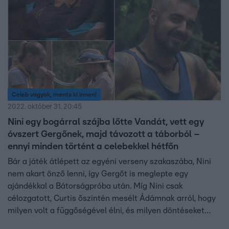
Celeb vagyok, ments ki innen!
2022. október 31. 20:45
Nini egy bogárral szájba lőtte Vandát, vett egy
óvszert Gergőnek, majd távozott a táborból –
ennyi minden történt a celebekkel hétfőn
Bár a játék átlépett az egyéni verseny szakaszába, Nini
nem akart önző lenni, így Gergőt is meglepte egy
ajándékkal a Bátorságpróba után. Míg Nini csak
célozgatott, Curtis őszintén mesélt Ádámnak arról, hogy
milyen volt a függőségével élni, és milyen döntéseket
hozott meg a karrierjével kapcsolatban.