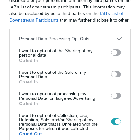
disclosure of your personal information by third parties on the
IAB’s list of downstream participants. This information may
also be disclosed by us to third parties on the
IAB’s List of
Downstream Participants
that may further disclose it to other
Celeb vagyok, ments ki innen!
third parties.
2022. november 2. 9:18
Please note that this website/app uses one or more Google
Personal Data Processing Opt Outs
Molnár Nini: Az egyik dolog, ami Gergőben
services and may gather and store information including but
megfogott, hogy elrepített egy teljesen más
not limited to your visit or usage behaviour. You may click to
I want to opt-out of the Sharing of my
personal data.
világba
grant or deny consent to Google and its third-party tags to
Opted In
use your data for below specified purposes in below Google
A dzsungelben kialakult románcnak vége szakadt Nini
consent section.
I want to opt-out of the Sale of my
távozásával, azonban a történetnek még nincs vége. Nini
Personal Data.
az rtl.hu-nak mesélt arról, miként alakult Gergővel való
Opted In
kapcsolata, és milyen céljai vannak a magánéletében.
I want to opt-out of processing my
Personal Data for Targeted Advertising.
Opted In
I want to opt-out of Collection, Use,
4:03
Retention, Sale, and/or Sharing of my
Personal Data that Is Unrelated with the
Purposes for which it was collected.
Opted Out