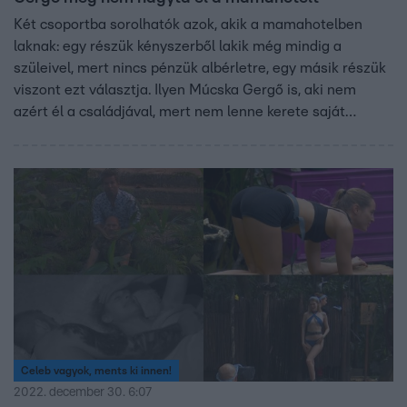
Két csoportba sorolhatók azok, akik a mamahotelben
laknak: egy részük kényszerből lakik még mindig a
szüleivel, mert nincs pénzük albérletre, egy másik részük
viszont ezt választja. Ilyen Múcska Gergő is, aki nem
azért él a családjával, mert nem lenne kerete saját
lakásra. Gergő gazda azt mondja, édesanyja nem
szorgalmazza, hogy egyedül éljen addig, amíg nem lesz
normális barátnője. Hogy hogyan oszlanak meg
Gergőéknél a feladatok, és mit tanácsol a pszichológus a
szülőknek arra, hogy időben elengedjék a gyerekeket,
arról a Reggeliben beszélgettek.
Celeb vagyok, ments ki innen!
2022. december 30. 6:07