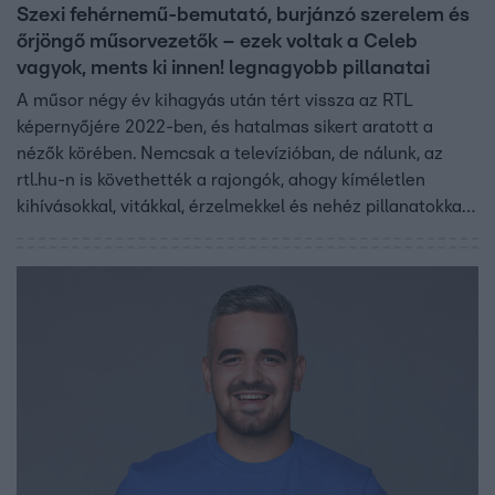
Szexi fehérnemű-bemutató, burjánzó szerelem és
őrjöngő műsorvezetők – ezek voltak a Celeb
vagyok, ments ki innen! legnagyobb pillanatai
A műsor négy év kihagyás után tért vissza az RTL
képernyőjére 2022-ben, és hatalmas sikert aratott a
nézők körében. Nemcsak a televízióban, de nálunk, az
rtl.hu-n is követhették a rajongók, ahogy kíméletlen
kihívásokkal, vitákkal, érzelmekkel és nehéz pillanatokkal
birkóztak meg a kolumbiai dzsungelbe száműzött
celebek.