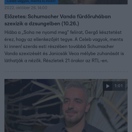
Celeb vagyok, ments ki innen!
2022. október 26. 14:00
Előzetes: Schumacher Vanda fürdőruhában
szexizik a dzsungelben (10.26.)
Hiába a „Soha ne nyomd meg” felirat, Gergő késztetést
érez, hogy az ellenkezőjét tegye. A Celeb vagyok, ments
ki innen! szerda esti részében továbbá Schumacher
Vanda szexizését és Janicsák Veca mélybe zuhanását is
láthatják a nézők. Részletek 21 órakor az RTL-en.
1:01