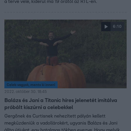
a terve vele, kiderül ma 19 órától az RTL-en.
6:10
Celeb vagyok, ments ki innen!
2022. október 30. 18:45
Balázs és Jani a Titanic híres jelenetét imitálva
próbált kiszúrni a celebekkel
Gergőnek és Curtisnek nehezített pályán kellett
megküzdeniük a vadollárokért, ugyanis Balázs és Jani
állta útjukat, egy hatalmas tökben evezve. Hogy melyik