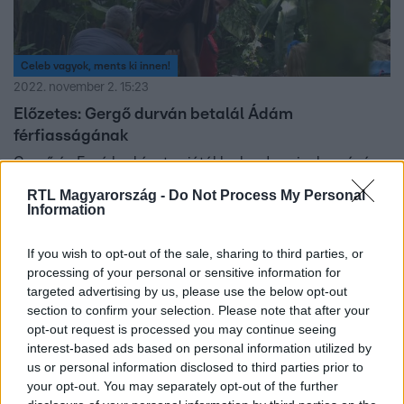
Celeb vagyok, ments ki innen!
2022. november 2. 15:23
Előzetes: Gergő durván betalál Ádám
férfiasságának
Gergő és Fecó kockázatos játékba kezd, aminek a végén
Ádám egyik legnagyobb rémálma valóra is válik.
RTL Magyarország -
Do Not Process My Personal
Folytatódik a Celeb vagyok, ments ki innen! 21:00-kor az
Information
RTL-en!
If you wish to opt-out of the sale, sharing to third parties, or
processing of your personal or sensitive information for
targeted advertising by us, please use the below opt-out
section to confirm your selection. Please note that after your
opt-out request is processed you may continue seeing
interest-based ads based on personal information utilized by
us or personal information disclosed to third parties prior to
your opt-out. You may separately opt-out of the further