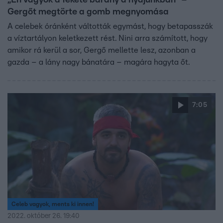
„Én vagyok a fekete bárány a nyájunkban” –
Gergőt megtörte a gomb megnyomása
A celebek óránként váltották egymást, hogy betapasszák
a víztartályon keletkezett rést. Nini arra számított, hogy
amikor rá kerül a sor, Gergő mellette lesz, azonban a
gazda – a lány nagy bánatára – magára hagyta őt.
7:05
Celeb vagyok, ments ki innen!
2022. október 26. 19:40