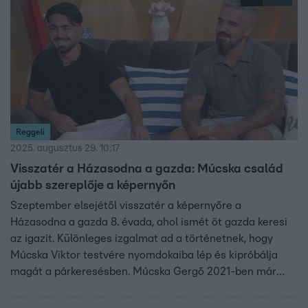
Reggeli
2025. augusztus 29. 10:17
Visszatér a Házasodna a gazda: Múcska család
újabb szereplője a képernyőn
Szeptember elsejétől visszatér a képernyőre a
Házasodna a gazda 8. évada, ahol ismét öt gazda keresi
az igazit. Különleges izgalmat ad a történetnek, hogy
Múcska Viktor testvére nyomdokaiba lép és kipróbálja
magát a párkeresésben. Múcska Gergő 2021-ben már
próbára tette szerencséjét a műsorban. Viktor elsősorban
focista, de a gazdálkodás és a lovak világa sem áll tőle