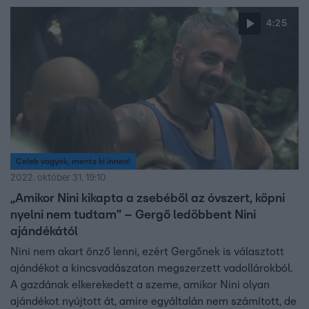
4:25
Celeb vagyok, ments ki innen!
2022. október 31. 19:10
„Amikor Nini kikapta a zsebéből az óvszert, köpni
nyelni nem tudtam” – Gergő ledöbbent Nini
ajándékától
Nini nem akart önző lenni, ezért Gergőnek is választott
ajándékot a kincsvadászaton megszerzett vadollárokból.
A gazdának elkerekedett a szeme, amikor Nini olyan
ajándékot nyújtott át, amire egyáltalán nem számított, de