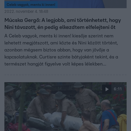
Celeb vagyok, ments ki innen!
2022. november 4. 18:48
Múcska Gergő: A legjobb, ami történhetett, hogy
Nini távozott, én pedig elkezdtem elfelejteni őt
A Celeb vagyok, ments ki innen! kiesője szerint nem
lehetett megjátszott, ami közte és Nini között történt,
azonban mégsem biztos abban, hogy van jövője a
kapcsolatuknak. Curtisre szinte bátyjaként tekint, és a
természet hangját figyelve volt képes lélekben
hazautazni. Múcska Gergő gumicukor-majszolás közben
árulta el az rtl.hu-nak, hogy miért „írták meg a
végrendeletét” ötéves korában, és miért kellett
6:11
megnyomnia a piros gombot.