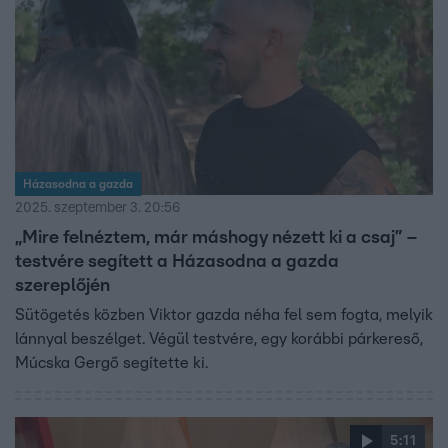
Házasodna a gazda
2025. szeptember 3. 20:56
„Mire felnéztem, már máshogy nézett ki a csaj” –
testvére segített a Házasodna a gazda
szereplőjén
Sütögetés közben Viktor gazda néha fel sem fogta, melyik
lánnyal beszélget. Végül testvére, egy korábbi párkereső,
Múcska Gergő segítette ki.
5:11