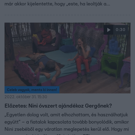
már akkor kijelentette, hogy „este, ha leoltják a
villanyokat, minden kiderül”.
0:30
Celeb vagyok, ments ki innen!
2022. október 31. 15:30
Előzetes: Nini óvszert ajándékoz Gergőnek?
„Egyetlen dolog volt, amit elhozhattam, és használhatjuk
együtt” – a fiatalok kapcsolata tovább bonyolódik, amikor
Nini zsebéből egy váratlan meglepetés kerül elő. Hogy mi