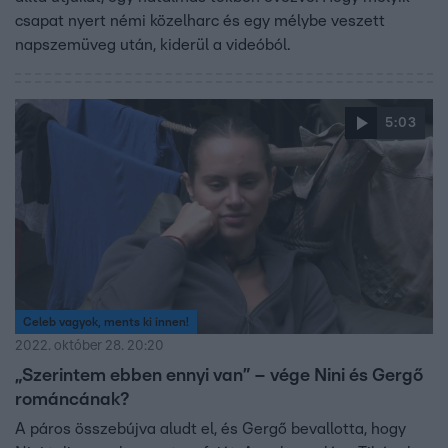
csapat nyert némi közelharc és egy mélybe veszett
napszemüveg után, kiderül a videóból.
5:03
Celeb vagyok, ments ki innen!
2022. október 28. 20:20
„Szerintem ebben ennyi van” – vége Nini és Gergő
románcának?
A páros összebújva aludt el, és Gergő bevallotta, hogy