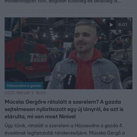
mindennapjait tölti. Bogiban külsőleg és belsőleg is
megtalálta, amit keresett, de „a szerelem nem olyan, mint
a matematika”, ezért a szakításuk óta már más lányokkal
ismerkedik.
4:01
Házasodna a gazda
2023. február 2. 16:09
Múcska Gergőre rátalált a szerelem? A gazda
sejtelmesen nyilatkozott egy új lányról, és azt is
elárulta, mi van most Ninivel
Úgy tűnik, rátalált a szerelem a Házasodna a gazda 4.
évadának legfiatalabb társkeresőjére. Múcska Gergő a