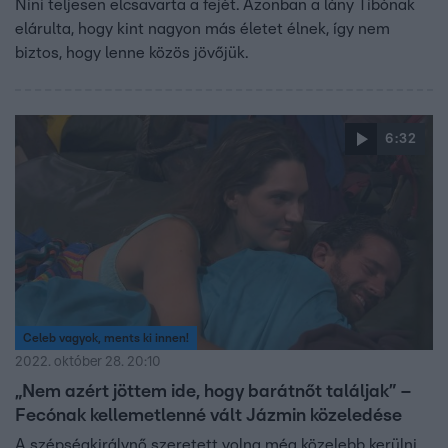
Nini teljesen elcsavarta a fejét. Azonban a lány Tibónak
elárulta, hogy kint nagyon más életet élnek, így nem
biztos, hogy lenne közös jövőjük.
6:32
Celeb vagyok, ments ki innen!
2022. október 28. 20:10
„Nem azért jöttem ide, hogy barátnőt találjak” –
Fecónak kellemetlenné vált Jázmin közeledése
A szépségkirálynő szeretett volna még közelebb kerülni