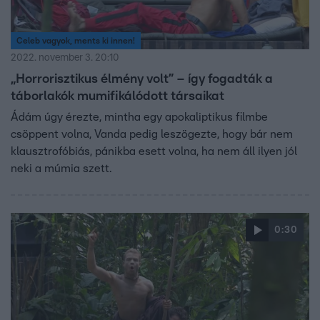
Celeb vagyok, ments ki innen!
2022. november 3. 20:10
„Horrorisztikus élmény volt” – így fogadták a
táborlakók mumifikálódott társaikat
Ádám úgy érezte, mintha egy apokaliptikus filmbe
csöppent volna, Vanda pedig leszögezte, hogy bár nem
klausztrofóbiás, pánikba esett volna, ha nem áll ilyen jól
neki a múmia szett.
0:30