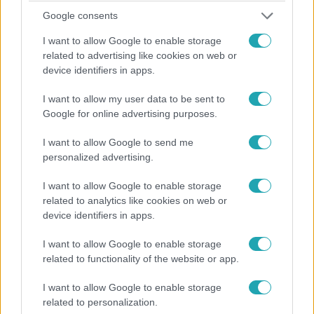
Google consents
I want to allow Google to enable storage
related to advertising like cookies on web or
device identifiers in apps.
Celeb vagyok, ments ki innen!
I want to allow my user data to be sent to
2022. november 1. 18:30
Google for online advertising purposes.
„Te ma nem bírsz magaddal” – izzott a levegő Nini
és Gergő között
I want to allow Google to send me
personalized advertising.
Nini félreérthető ajándéka után Gergő kíváncsi volt rá,
hogy lehet-e a románcukból több is, ezért amikor
I want to allow Google to enable storage
leoltották a villanyokat, a fiú akcióba lendült. Hogy
related to analytics like cookies on web or
sikerült-e neki elérnie a célját, kiderül a videóból.
device identifiers in apps.
I want to allow Google to enable storage
related to functionality of the website or app.
3:01
I want to allow Google to enable storage
related to personalization.