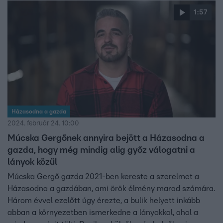
1:57
Házasodna a gazda
2024. február 24. 10:00
Múcska Gergőnek annyira bejött a Házasodna a
gazda, hogy még mindig alig győz válogatni a
lányok közül
Múcska Gergő gazda 2021-ben kereste a szerelmet a
Házasodna a gazdában, ami örök élmény marad számára.
Három évvel ezelőtt úgy érezte, a bulik helyett inkább
abban a környezetben ismerkedne a lányokkal, ahol a