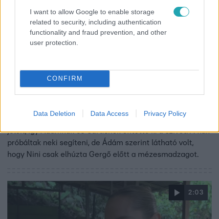
I want to allow Google to enable storage
related to security, including authentication
functionality and fraud prevention, and other
user protection.
Celeb vagyok, ments ki innen!
CONFIRM
2022. november 1. 18:30
„Két hete pettingeltek” – Ádám szerint Nini az
orránál fogva vezette Gergőt
Data Deletion
Data Access
Privacy Policy
Gergő kínosan érezte magát, miután félreértelmezte Nini
jeleit, így Ádámnak és Curtisnek öntötte ki a szívét. A fiúk
próbáltak neki segíteni, de Ádám szerint látható volt,
hogy Nini csak elhúzta Gergő előtt a mézesmadzagot.
2:03