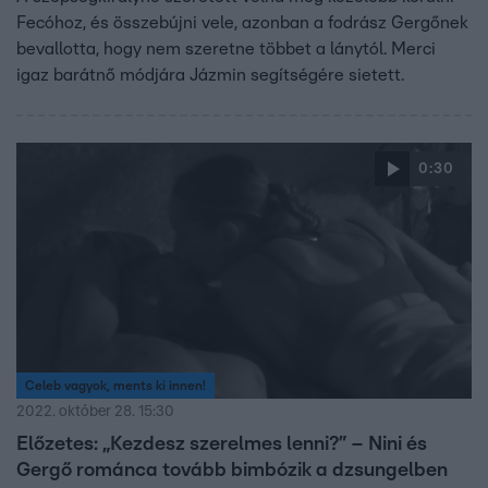
Fecóhoz, és összebújni vele, azonban a fodrász Gergőnek
bevallotta, hogy nem szeretne többet a lánytól. Merci
igaz barátnő módjára Jázmin segítségére sietett.
0:30
Celeb vagyok, ments ki innen!
2022. október 28. 15:30
Előzetes: „Kezdesz szerelmes lenni?” – Nini és
Gergő románca tovább bimbózik a dzsungelben