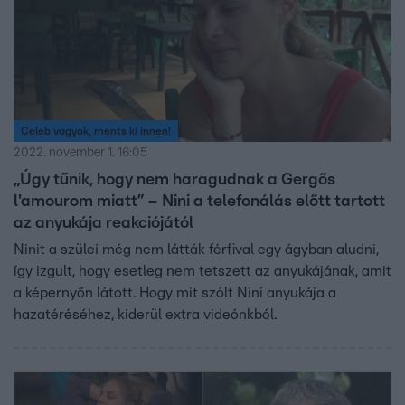
Celeb vagyok, ments ki innen!
2022. november 1. 16:05
„Úgy tűnik, hogy nem haragudnak a Gergős
l'amourom miatt” – Nini a telefonálás előtt tartott
az anyukája reakciójától
Ninit a szülei még nem látták férfival egy ágyban aludni,
így izgult, hogy esetleg nem tetszett az anyukájának, amit
a képernyőn látott. Hogy mit szólt Nini anyukája a
hazatéréséhez, kiderül extra videónkból.