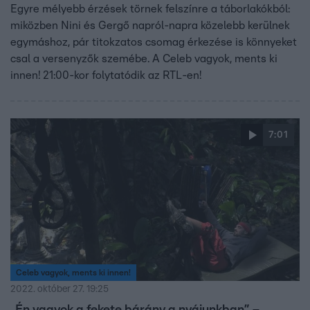
Egyre mélyebb érzések törnek felszínre a táborlakókból:
miközben Nini és Gergő napról-napra közelebb kerülnek
egymáshoz, pár titokzatos csomag érkezése is könnyeket
csal a versenyzők szemébe. A Celeb vagyok, ments ki
innen! 21:00-kor folytatódik az RTL-en!
7:01
Celeb vagyok, ments ki innen!
2022. október 27. 19:25