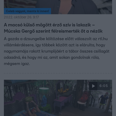
Celeb vagyok, ments ki innen!
2022. október 26. 9:17
A macsó külső mögött érző szív is lakozik –
Múcska Gergő szerint félreismerték őt a nézők
A gazda a dzsungelbe költözése előtt válaszolt az rtl.hu
villámkérdésere, így többek között azt is elárulta, hogy
nagymamája rakott krumplijáért a tábor összes csillagát
odaadná, és hogy mi az, amit sokan gondolnak róla,
mégsem igaz.
6:05