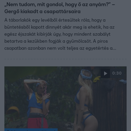
„Nem tudom, mit gondol, hogy ő az anyám?” –
Gergő kiakadt a csapattársaira
A táborlakók egy levélből értesültek róla, hogy a
büntetésből kapott dinnyét akár meg is ehetik, ha az
egész éjszakát kibírják úgy, hogy mindent szabályt
betartva a kezükben fogják a gyümölcsöt. A piros
csapatban azonban nem volt teljes az egyetértés a
dinnye jövőjét illetően. Gergőnek leginkább az nem
tetszett, hogy meg akarják mondani neki a többiek, hogy
mit csinálhat és mit nem.
0:30