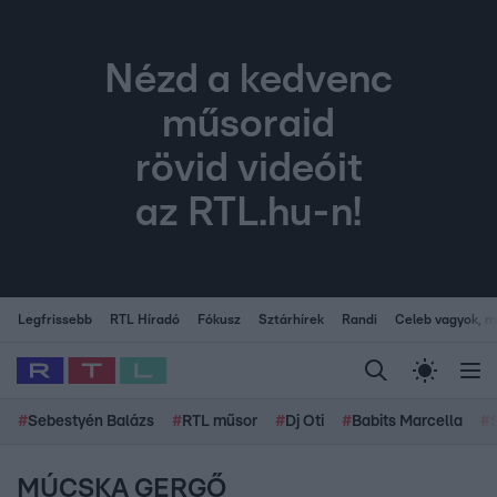
Nézd a kedvenc
műsoraid
rövid videóit
az RTL.hu-n!
Legfrissebb
RTL Híradó
Fókusz
Sztárhírek
Randi
Celeb vagyok, me
#
Sebestyén Balázs
#
RTL műsor
#
Dj Oti
#
Babits Marcella
#
MÚCSKA GERGŐ