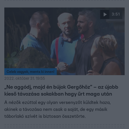
3:51
Celeb vagyok, ments ki innen!
2022. október 31. 19:55
„Ne aggódj, majd én bújok Gergőhöz” – az újabb
kieső távozása sokakban hagy űrt maga után
A nézők ezúttal egy olyan versenyzőt küldtek haza,
akinek a távozása nem csak a saját, de egy másik
táborlakó szívét is biztosan összetörte.