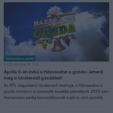
távol. Szeretné, ha szíve választottja nem a focistát látná
benne elsősorban. Nádai Anikó a Reggeliben kérdezte a
testvéreket, hogyan készítette fel Gergő Viktort a
párkeresős kalandra.
Házasodna a gazda
2025. március 18. 7:30
Április 5-én indul a Házasodna a gazda- ismerd
meg a társkereső gazdákat!
Az RTL nagysikerű társkereső realityje, a Házasodna a
gazda immáron a nyolcadik évaddal jelentkezik 2025-ben.
Hamarosan pedig bemutatkoznak a párra váró gazdák.