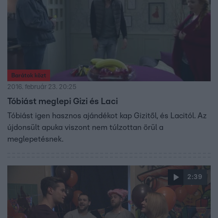
Barátok közt
2016. február 23. 20:25
Tóbiást meglepi Gizi és Laci
Tóbiást igen hasznos ajándékot kap Gizitől, és Lacitól. Az
újdonsült apuka viszont nem túlzottan örül a
meglepetésnek.
2:39