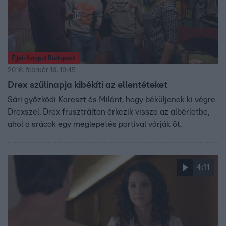
Éjjel-Nappal Budapest
2016. február 16. 19:45
Drex szülinapja kibékíti az ellentéteket
Sári győzködi Kareszt és Milánt, hogy béküljenek ki végre
Drexszel. Drex frusztráltan érkezik vissza az albérletbe,
ahol a srácok egy meglepetés partival várják őt.
4:11