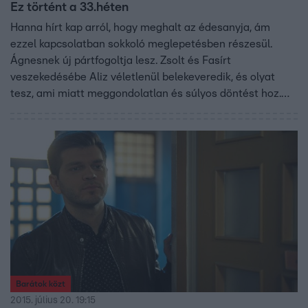
Ez történt a 33.héten
Hanna hírt kap arról, hogy meghalt az édesanyja, ám
ezzel kapcsolatban sokkoló meglepetésben részesül.
Ágnesnek új pártfogoltja lesz. Zsolt és Fasírt
veszekedésébe Aliz véletlenül belekeveredik, és olyat
tesz, ami miatt meggondolatlan és súlyos döntést hoz.
Bözsi felfedezi, hogy a pánikoló Aliz a saját lányát is
megkárosította. Ágnes megtudja, hogy Róbert juttatta
börtönbe a férjét. Vajon Róbert meg tudja akadályozni,
hogy Ágnes mindent elmondjon az apjának?
Barátok közt
2015. július 20. 19:15