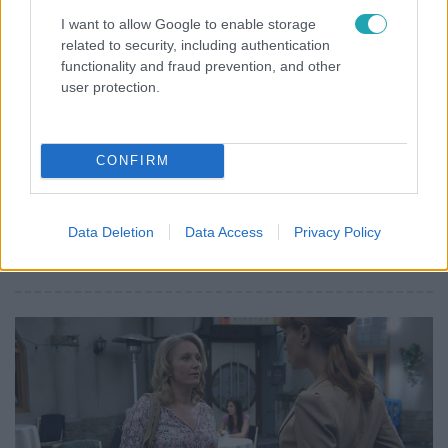
I want to allow Google to enable storage
related to security, including authentication
functionality and fraud prevention, and other
user protection.
Barátok közt
2015. november 19. 20:15
CONFIRM
Előző rész (2015. november 19.)
Vajon megtudja Ottó a teljes igazságot Róberttől? A
túlterhelt Júlia nem várt meglepetést kap a családjától.
Data Deletion
Data Access
Privacy Policy
Ludwig közli, hogy gyereket szeretne Ágnestől.