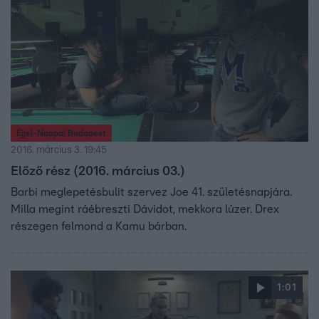
Éjjel-Nappal Budapest
2016. március 3. 19:45
Előző rész (2016. március 03.)
Barbi meglepetésbulit szervez Joe 41. születésnapjára.
Milla megint ráébreszti Dávidot, mekkora lúzer. Drex
részegen felmond a Kamu bárban.
1:01