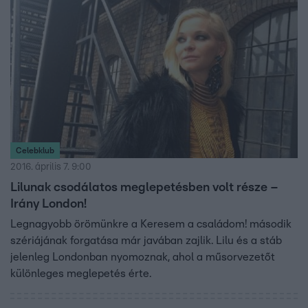
Celebklub
2016. április 7. 9:00
Lilunak csodálatos meglepetésben volt része –
Irány London!
Legnagyobb örömünkre a Keresem a családom! második
szériájának forgatása már javában zajlik. Lilu és a stáb
jelenleg Londonban nyomoznak, ahol a műsorvezetőt
különleges meglepetés érte.