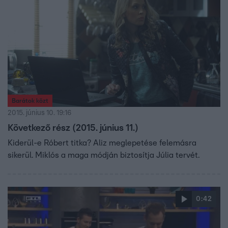
Barátok közt
2015. június 10. 19:16
Következő rész (2015. június 11.)
Kiderül-e Róbert titka? Aliz meglepetése felemásra
sikerül. Miklós a maga módján biztosítja Júlia tervét.
0:42