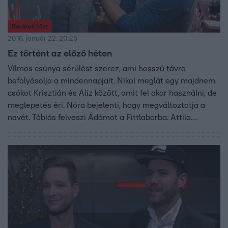
Barátok közt
2016. január 22. 20:25
Ez történt az előző héten
Vilmos csúnya sérülést szerez, ami hosszú távra
befolyásolja a mindennapjait. Nikol meglát egy majdnem
csókot Krisztián és Aliz között, amit fel akar használni, de
meglepetés éri. Nóra bejelenti, hogy megváltoztatja a
nevét. Tóbiás felveszi Ádámot a Fittlaborba. Attila
döntést hoz a befektetővel kapcsolatban, amiben Ágnes
is támogatja, és ez nem teszi boldoggá Ludwigot. Zsófi
egyre furcsábban viselkedik, így Tóbiás is akcióba lendül,
hogy a kismamát ráébressze a viselkedésének
árnyoldalaira.