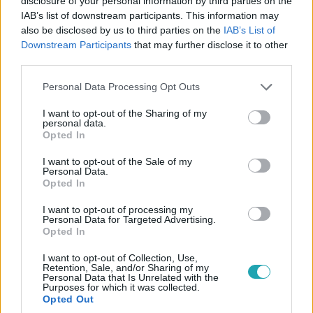
disclosure of your personal information by third parties on the
IAB’s list of downstream participants. This information may
also be disclosed by us to third parties on the
IAB’s List of
Downstream Participants
that may further disclose it to other
third parties.
Híradó
Please note that this website/app uses one or more Google
Personal Data Processing Opt Outs
2015. december 27. 17:25
services and may gather and store information including but
Meglepték az átmeneti otthonban élőket
not limited to your visit or usage behaviour. You may click to
I want to opt-out of the Sharing of my
personal data.
grant or deny consent to Google and its third-party tags to
Ajándékokkal, ebéddel, és ingyen fodrásszal kedveskedett
Opted In
use your data for below specified purposes in below Google
a Segítő Angyalok Alapítvány az érdi és diósdi családok
consent section.
I want to opt-out of the Sale of my
átmeneti otthonában élőknek. A nehéz helyzetben lévő
Personal Data.
családok közül sokaknak ez volt most az egyetlen ajándék
Opted In
karácsonykor. Az adományozásba sok magánember, egy
I want to opt-out of processing my
étterem és egy fodrászat is beszállt.
Personal Data for Targeted Advertising.
Opted In
I want to opt-out of Collection, Use,
Retention, Sale, and/or Sharing of my
Personal Data that Is Unrelated with the
Purposes for which it was collected.
Opted Out