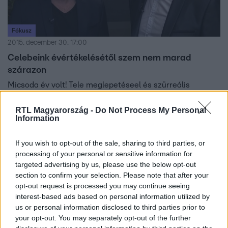
Fókusz
2015. december 30. 17:00
Celebeink évértékelésétől szem nem marad
szárazon
Micsoda év volt! Tele meglepetéseel és szürreális
helyzettekel. Kiderült, semmi sem az, aminek látszik, a
hírességek is esendőek. Sok celebritás került olyan
RTL Magyarország -
Do Not Process My Personal
Information
helyzetbe, amelyre egy évvel ezelőtt rémálmában sem
gondolt volna. Nézzük, hónapról-hónapra, hogy mi
If you wish to opt-out of the sale, sharing to third parties, or
történt!
processing of your personal or sensitive information for
targeted advertising by us, please use the below opt-out
section to confirm your selection. Please note that after your
1:41
opt-out request is processed you may continue seeing
interest-based ads based on personal information utilized by
us or personal information disclosed to third parties prior to
your opt-out. You may separately opt-out of the further