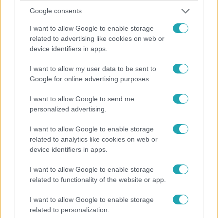
Google consents
I want to allow Google to enable storage
related to advertising like cookies on web or
device identifiers in apps.
Fókusz
I want to allow my user data to be sent to
2015. december 23. 17:00
Google for online advertising purposes.
12 év után valaki elhagyja a Mátyás király teret
A karácsonyra készülnek a Barátok közt szereplői is! Az
I want to allow Google to send me
ünnepi készülődésben Kiss Ramóna most először mesél
personalized advertising.
életének egyik nagy változásáról. Közben a sorozatban
I want to allow Google to enable storage
egy régóta várt esküvőt láthatnak a nézők, amelynek
related to analytics like cookies on web or
forgatásán a Fókusz is ott volt.
device identifiers in apps.
I want to allow Google to enable storage
related to functionality of the website or app.
I want to allow Google to enable storage
related to personalization.