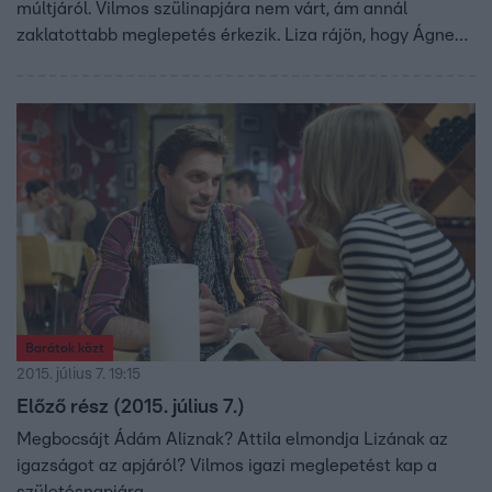
múltjáról. Vilmos szülinapjára nem várt, ám annál
zaklatottabb meglepetés érkezik. Liza rájön, hogy Ágnes
mindent elmondott róla Attilának, ami komoly gondot
jelent a számára. Egy régi szerelme új szerepet szán
Zsoltnak az életében. Mivel Róbertnek pénzre van
szüksége, így azt károsítja meg, aki erre soha nem
számítana. Zsófi megdöbbentő vallomással áll Tóbiás elé.
Barátok közt
2015. július 7. 19:15
Előző rész (2015. július 7.)
Megbocsájt Ádám Aliznak? Attila elmondja Lizának az
igazságot az apjáról? Vilmos igazi meglepetést kap a