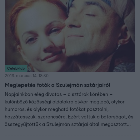
Celebklub
2016. március 14. 18:30
Meglepetés fotók a Szulejmán sztárjairól
Napjainkban elég divatos – a sztárok körében –
különböző közösségi oldalakra olykor meglepő, olykor
humoros, és olykor megható fotókat posztolni,
hozzátesszük, szerencsére. Ezért vettük a bátorságot, és
összegyűjtöttük a Szulejmán sztárjai által megosztott
legkedvesebb fotókat.