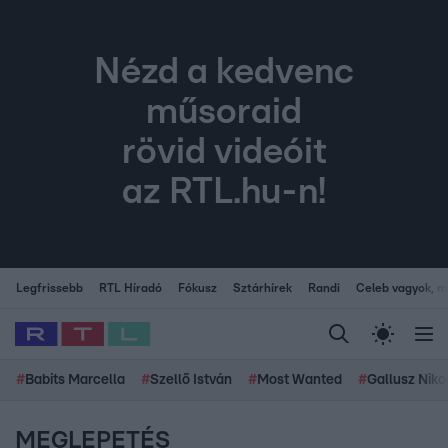
Nézd a kedvenc
műsoraid
rövid videóit
az RTL.hu-n!
Legfrissebb
RTL Híradó
Fókusz
Sztárhírek
Randi
Celeb vagyok, me
#
Babits Marcella
#
Szellő István
#
Most Wanted
#
Gallusz Niko
MEGLEPETÉS