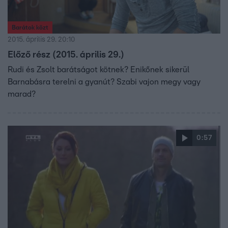
Barátok közt
2015. április 29. 20:10
Előző rész (2015. április 29.)
Rudi és Zsolt barátságot kötnek? Enikőnek sikerül
Barnabásra terelni a gyanút? Szabi vajon megy vagy
marad?
0:57