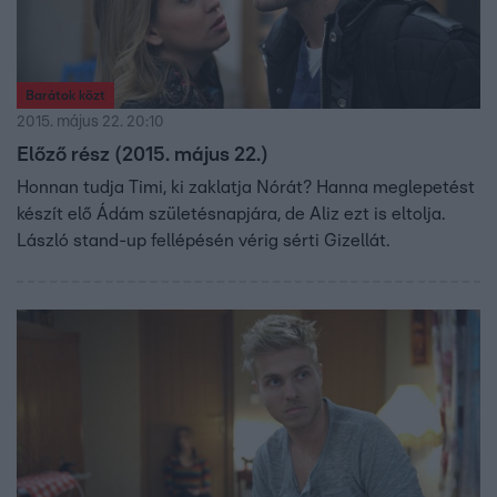
Barátok közt
2015. május 22. 20:10
Előző rész (2015. május 22.)
Honnan tudja Timi, ki zaklatja Nórát? Hanna meglepetést
készít elő Ádám születésnapjára, de Aliz ezt is eltolja.
László stand-up fellépésén vérig sérti Gizellát.