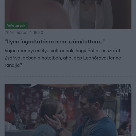
Válótársak
2016. február 1. 16:30
"Ilyen fogadtatásra nem számítottam..."
Vajon mennyi esélye volt annak, hogy Bálint összefut
Zsófival abban a hotelben, ahol épp Leonórával lenne
randija?