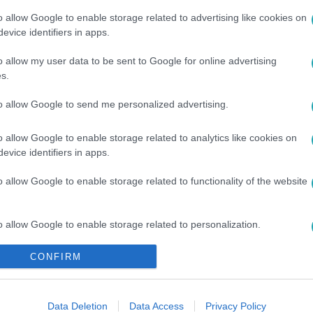
o allow Google to enable storage related to advertising like cookies on
evice identifiers in apps.
o allow my user data to be sent to Google for online advertising
s.
to allow Google to send me personalized advertising.
OR
#
MEGLEPETÉS
#
AJÁNDÉK
#
ANYÁK
#
ANYÁK NAPJA
o allow Google to enable storage related to analytics like cookies on
evice identifiers in apps.
o allow Google to enable storage related to functionality of the website
o allow Google to enable storage related to personalization.
CONFIRM
o allow Google to enable storage related to security, including
cation functionality and fraud prevention, and other user protection.
Data Deletion
Data Access
Privacy Policy