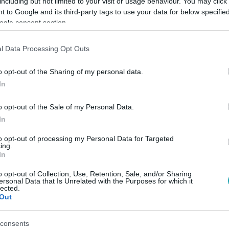
including but not limited to your visit or usage behaviour. You may click 
 to Google and its third-party tags to use your data for below specifi
ogle consent section.
Link másolása
l Data Processing Opt Outs
o opt-out of the Sharing of my personal data.
mas pillanatokat, és még egy óriási,
In
ált. Nézzétek!
o opt-out of the Sale of my Personal Data.
In
to opt-out of processing my Personal Data for Targeted
z
RTL+-on
!
ing.
In
o opt-out of Collection, Use, Retention, Sale, and/or Sharing
ersonal Data that Is Unrelated with the Purposes for which it
között legyen a Google-találatokban!
lected.
Out
consents