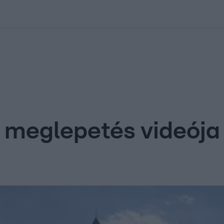
kolett
#
Időjárás
#
RTL műsor
#
Víz
#
Magyar Péter
#
Csillagjeg
i meglepetés videója