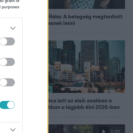
to grant or
Fókusz
ed purposes
Rubint Réka: A betegség megtanított
türelmesnek lenni
Nagyvilág
Nem Bécs lett az első: ezekben a
városokban a legjobb élni 2026-ban
2:30