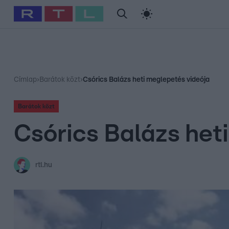
#
Babits Marcella
#
Szellő István
#
Most Wanted
#
Gallusz Ni
Címlap
›
Barátok közt
›
Csórics Balázs heti meglepetés videója
Barátok közt
Csórics Balázs het
rtl.hu