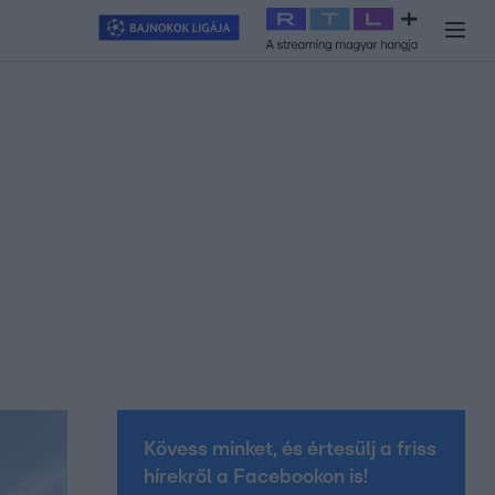
y
#
RTL+
#
Exek csatája 2026
#
Celeb vagyok, ments ki innen
#
H
Kövess minket, és értesülj a friss
hírekről a Facebookon is!