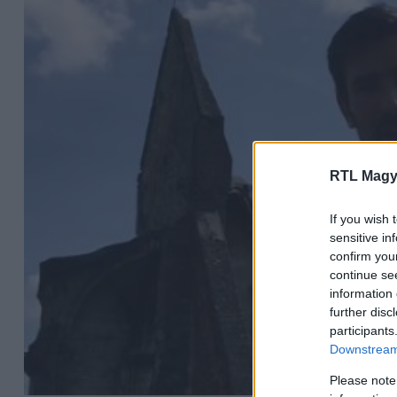
RTL Magy
If you wish 
sensitive in
confirm you
continue se
information 
further disc
participants
Downstream 
Please note