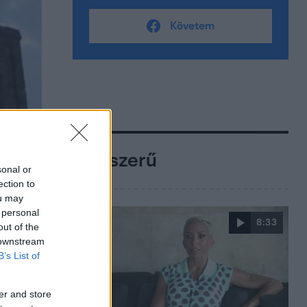
Követem
Népszerű
sonal or
ection to
ou may
 personal
8:33
out of the
 downstream
B’s List of
er and store