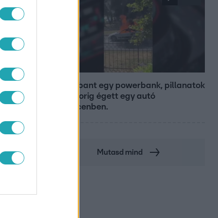
Híradó
Felrobbant egy powerbank, pillanatok
alatt porig égett egy autó
Debrecenben.
Mutasd mind