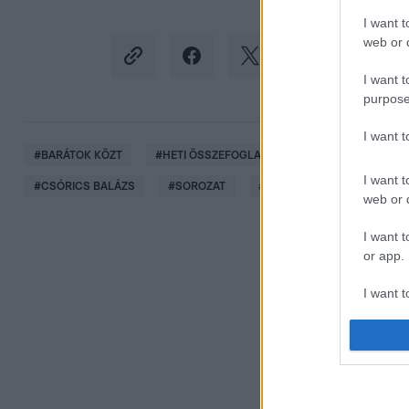
I want t
web or d
I want t
purpose
I want 
#
BARÁTOK KÖZT
#
HETI ÖSSZEFOGLALÓ
#
ZENE
#
HUM
I want t
#
CSÓRICS BALÁZS
#
SOROZAT
#
RTL KLUB
#
RTL
web or d
I want t
or app.
I want t
I want t
authenti