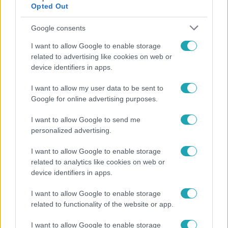
Opted Out
Google consents
I want to allow Google to enable storage
related to advertising like cookies on web or
device identifiers in apps.
I want to allow my user data to be sent to
Google for online advertising purposes.
Belföld
2023. július 10. 5:38
I want to allow Google to send me
personalized advertising.
„A helyzet szinte kilátástalan” – technikai csődbe
került az Országos Roma Önkormányzat
I want to allow Google to enable storage
A képviselők a tiszteletdíjukat sem kaphatják meg.
related to analytics like cookies on web or
device identifiers in apps.
I want to allow Google to enable storage
related to functionality of the website or app.
I want to allow Google to enable storage