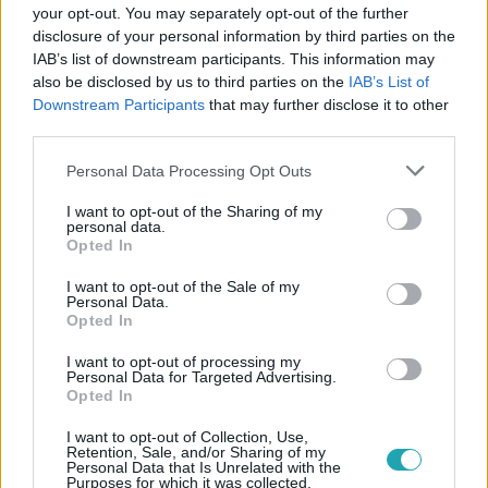
your opt-out. You may separately opt-out of the further
disclosure of your personal information by third parties on the
IAB’s list of downstream participants. This information may
also be disclosed by us to third parties on the
IAB’s List of
Downstream Participants
that may further disclose it to other
third parties.
Please note that this website/app uses one or more Google
Personal Data Processing Opt Outs
Belföld
services and may gather and store information including but
2023. augusztus 11. 5:08
not limited to your visit or usage behaviour. You may click to
I want to opt-out of the Sharing of my
personal data.
grant or deny consent to Google and its third-party tags to
Fizetésképtelenné vált az Országos Roma
Opted In
use your data for below specified purposes in below Google
Önkormányzat
consent section.
I want to opt-out of the Sale of my
Lakatos Oszkár, az Országos Roma Önkormányzat
Personal Data.
Opted In
elnökhelyettese bejelentette a szervezet teljes
ellehetetlenülését és fizetésképtelenségét. Állítja, már a
I want to opt-out of processing my
Personal Data for Targeted Advertising.
rezsit sem tudják kifizetni, és állami támogatást sem
Opted In
kaphatnak.
I want to opt-out of Collection, Use,
Retention, Sale, and/or Sharing of my
Personal Data that Is Unrelated with the
Purposes for which it was collected.