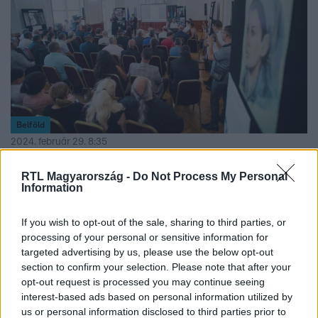
Belföld
2024. február 29. 8:35
Lakatos Oszkár: Vége van az Országos Roma
RTL Magyarország -
Do Not Process My Personal
Önkormányzatnak
Information
Nem kap állami támogatást az Országos Roma
Önkormányzat, a tartozásuk pedig egyre csak
If you wish to opt-out of the sale, sharing to third parties, or
halmozódik, már meghaladja a másfél milliárd forintot.
processing of your personal or sensitive information for
targeted advertising by us, please use the below opt-out
section to confirm your selection. Please note that after your
opt-out request is processed you may continue seeing
interest-based ads based on personal information utilized by
us or personal information disclosed to third parties prior to