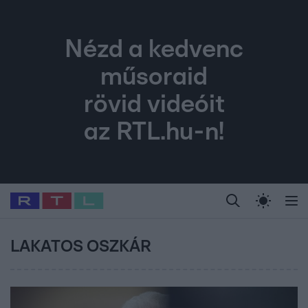
Nézd a kedvenc
műsoraid
rövid videóit
az RTL.hu-n!
Legfrissebb
RTL Híradó
Fókusz
Sztárhírek
Randi
Celeb vagyok, me
#
Babits Marcella
#
Szellő István
#
Most Wanted
#
Gallusz Niko
LAKATOS OSZKÁR