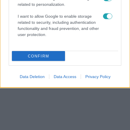
related to personalization.
I want to allow Google to enable storage
related to security, including authentication
functionality and fraud prevention, and other
user protection.
Belföld
2022. június 27. 5:45
CONFIRM
Kezdeményezik a Lungo Drom feloszlatását
A feloszlatásnak „körön belül” is vannak támogatói.
Data Deletion
Data Access
Privacy Policy