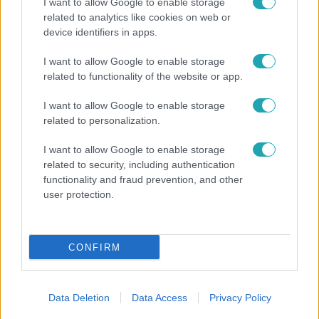
I want to allow Google to enable storage
Országos Szövetsége szerint a falvakban az alacsony
related to analytics like cookies on web or
2:46
jövedelmek és a korszerűtlen házak miatt kerülhetnek
device identifiers in apps.
nehéz helyzetbe az emberek.
I want to allow Google to enable storage
related to functionality of the website or app.
I want to allow Google to enable storage
related to personalization.
I want to allow Google to enable storage
Híradó
related to security, including authentication
functionality and fraud prevention, and other
2021. augusztus 14. 16:10
user protection.
A borsodiak a legkevésbé védettek a koronavírus
ellen
A borsodiak a legkevésbé védettek a koronavírus ellen az
CONFIRM
országban. Ez derül ki azokból az adatokból, amelyeket
Szél Bernadett kapott meg. Van olyan kistelepülés az
országban, ahol százból csak 5 embernek van védettségi
Data Deletion
Data Access
Privacy Policy
igazolványa, míg Budapesten százból majdnem