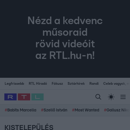
Nézd a kedvenc
műsoraid
rövid videóit
az RTL.hu-n!
Legfrissebb
RTL Híradó
Fókusz
Sztárhírek
Randi
Celeb vagyok, me
#
Babits Marcella
#
Szellő István
#
Most Wanted
#
Gallusz Niko
KISTELEPÜLÉS