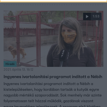
nyolcvannak. A független képviselő szerint a kormánynak
célzott oltási programot kellene indítania a
legszegényebb településeken. A kormány szerint csak
1:53
kisebb területi különbségek vannak az országban.
Híradó
2021. április 13. 16:12
Ingyenes ivartalanítási programot indított a Nébih
Ingyenes ivartalanítási programot indított a Nébih a
kistelepüléseken, hogy kordában tartsák a kutyák egyre
nagyobb mértékű szaporodását. Sok menhely már szinte
folyamatosan telt házzal működik, gazdának viszont
egyre kevesebben jelentkeznek. A program első körében