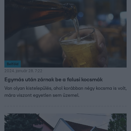
hallgatnak. Mi változott, és hol zajlik a falvak társadalmi
élete? A Házon kívül járt utána.
Belföld
2024. január 28. 7:22
Egymás után zárnak be a falusi kocsmák
Van olyan kistelepülés, ahol korábban négy kocsma is volt,
mára viszont egyetlen sem üzemel.