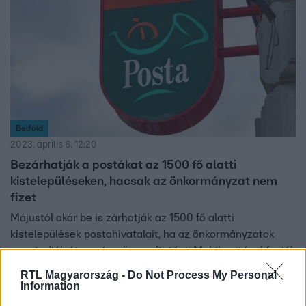
Belföld
2023. április 6. 12:20
Bezárhatják a postákat az 1500 fő alatti
kistelepüléseken, hacsak az önkormányzat nem
fizet
Májustól akár be is zárhatják az 1500 fő alatti
kistelepülések postahivatalait, ha az önkormányzatok
nem tudják átvenni az üzemeltetést. Mobilpostával fogják
helyettesíteni a hivatalokat.
RTL Magyarország -
Do Not Process My Personal
Information