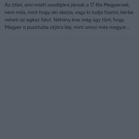
Az ötlet, ami miatt csodájára járnak a 17 fős Megyernek,
nem más, mint hogy aki akarja, vagy ki tudja fizetni, bérbe
veheti az egész falut. Néhány éve még úgy tűnt, hogy
Megyer a pusztulás útjára lép, mint annyi más magyar
kistelepülés. De ez az ötlet mindent megváltoztatott, és
Moskovics Judit azt látta, hogy Megyer, és ez nem túlzás,
virágzásnak indult. Hála a polgármesternek, aki
szabadidejében vezeti a falut.