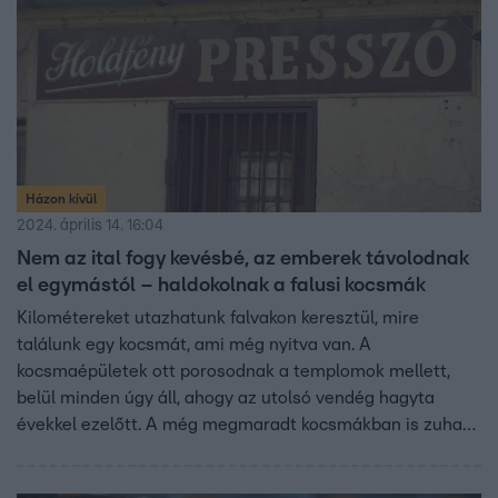
Házon kívül
2024. április 14. 16:04
Nem az ital fogy kevésbé, az emberek távolodnak
el egymástól – haldokolnak a falusi kocsmák
Kilométereket utazhatunk falvakon keresztül, mire
találunk egy kocsmát, ami még nyitva van. A
kocsmaépületek ott porosodnak a templomok mellett,
belül minden úgy áll, ahogy az utolsó vendég hagyta
évekkel ezelőtt. A még megmaradt kocsmákban is zuhant
a bevétel, és bár vannak lelkes törzsvendégek, sokan csak
a telefonjukat nyomkodják odabent, és nagyokat