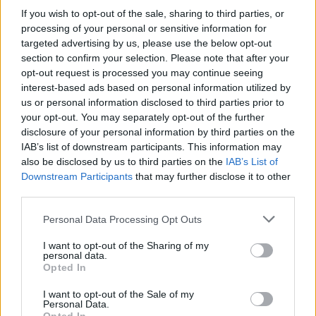
If you wish to opt-out of the sale, sharing to third parties, or
processing of your personal or sensitive information for
targeted advertising by us, please use the below opt-out
section to confirm your selection. Please note that after your
opt-out request is processed you may continue seeing
interest-based ads based on personal information utilized by
us or personal information disclosed to third parties prior to
your opt-out. You may separately opt-out of the further
disclosure of your personal information by third parties on the
IAB’s list of downstream participants. This information may
also be disclosed by us to third parties on the
IAB’s List of
Gazdaság
Downstream Participants
that may further disclose it to other
2023. január 25. 13:13
third parties.
Teljesen átalakul a készpénzfelvétel
Magyarországon
Please note that this website/app uses one or more Google
Personal Data Processing Opt Outs
services and may gather and store information including but
Drágulhat a bankolás egy új jegybanki rendelet miatt.
not limited to your visit or usage behaviour. You may click to
I want to opt-out of the Sharing of my
personal data.
grant or deny consent to Google and its third-party tags to
Opted In
use your data for below specified purposes in below Google
consent section.
2:20
I want to opt-out of the Sale of my
Personal Data.