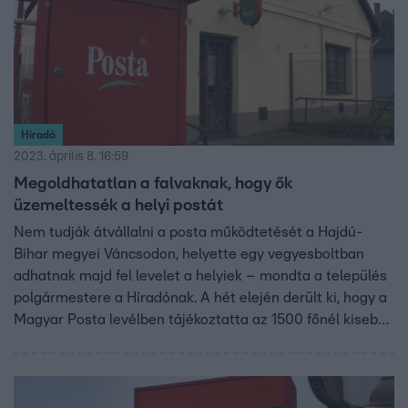
Híradó
2023. április 8. 16:59
Megoldhatatlan a falvaknak, hogy ők
üzemeltessék a helyi postát
Nem tudják átvállalni a posta működtetését a Hajdú-
Bihar megyei Váncsodon, helyette egy vegyesboltban
adhatnak majd fel levelet a helyiek – mondta a település
polgármestere a Híradónak. A hét elején derült ki, hogy a
Magyar Posta levélben tájékoztatta az 1500 főnél kisebb
települések polgármestereit, hogy vállalják át a posta
üzemeltetését. A Magyar Önkormányzatok Szövetsége
szerint a kistelepüléseknek ez kigazdálkodhatatlan, így
marad a bolti postapult, vagy a mobilposta.