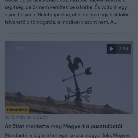
segítség, de ők nem kerültek be a körbe. És voltunk egy
olyan helyen a Balatonparton, ahol az utca egyik oldalán
felvehető a támogatás, a másikon viszont nem. A
kormány döntése miatt sokan örülhetnek, másik viszont
szomorkodhatnak. De vajon mire lesz jó a falusi CSOK?
Megállítja-e a kistelepülések elnéptelenedését?
7:46
Házon kívül
2015. március 11. 22:35
Az ötlet mentette meg Megyert a pusztulástól
Mondhatni világhírű lett egy ici-pici magyar falu, Megyer.