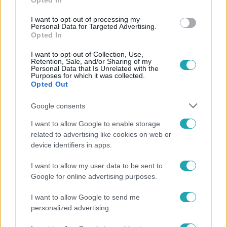
Opted In
I want to opt-out of processing my
Personal Data for Targeted Advertising.
Opted In
I want to opt-out of Collection, Use,
Retention, Sale, and/or Sharing of my
Personal Data that Is Unrelated with the
Purposes for which it was collected.
Híradó
Opted Out
2022. augusztus 20. 17:18
Google consents
„Mit spóroljak. Hát mit? Nem fűtök, azt!” – nem
mondja meg a kormány, hogy kapnak-e segítséget
I want to allow Google to enable storage
az árammal fűtők
related to advertising like cookies on web or
device identifiers in apps.
Teljes bizonytalanságban várják a fűtési szezont azok,
akik csak áramot használnak. A kormány egy hónapja azt
I want to allow my user data to be sent to
mondta: dolgoznak azon, hogyan támogathatják azokat,
Google for online advertising purposes.
akiket a várható áremelés a leginkább sújt, eddig azonban
I want to allow Google to send me
nem derült ki, kapnak-e segítséget a rezsicsökkentés
personalized advertising.
részleges eltörlése miatt az árammal fűtők, vagy a
kistelepüléseken élők. A Települési Önkormányzatok