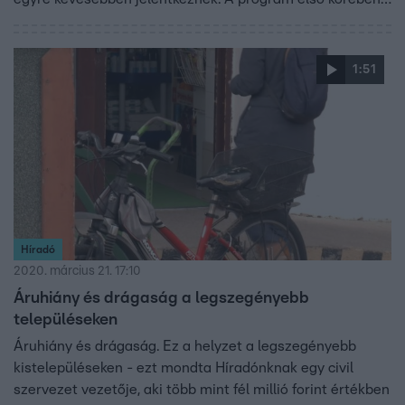
összesen 1400 kutyán végzik el a beavatkozást.
1:51
Híradó
2020. március 21. 17:10
Áruhiány és drágaság a legszegényebb
településeken
Áruhiány és drágaság. Ez a helyzet a legszegényebb
kistelepüléseken - ezt mondta Híradónknak egy civil
szervezet vezetője, aki több mint fél millió forint értékben