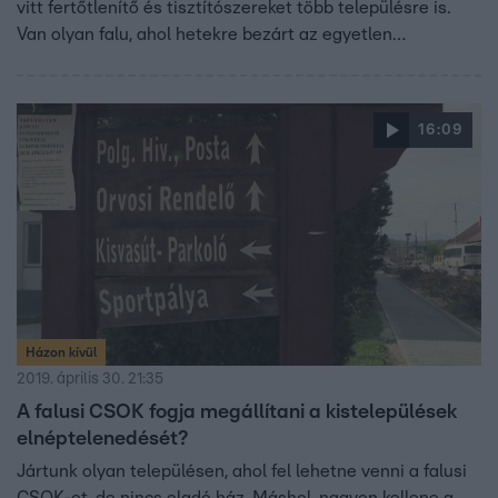
vitt fertőtlenítő és tisztítószereket több településre is.
Van olyan falu, ahol hetekre bezárt az egyetlen
gyógyszertár. A kormányt hiába kérdeztük, hogy mit
tanácsolnak az ilyen településeken élőknek.
16:09
Házon kívül
2019. április 30. 21:35
A falusi CSOK fogja megállítani a kistelepülések
elnéptelenedését?
Jártunk olyan településen, ahol fel lehetne venni a falusi
CSOK-ot, de nincs eladó ház. Máshol, nagyon kellene a