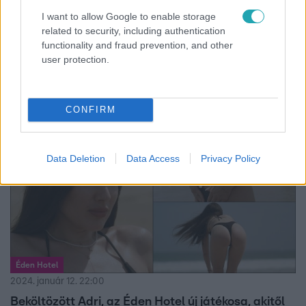
Az Éden Hotelben kitör a káosz Balázs szerint, aki egy
I want to allow Google to enable storage
ágyban alszik az új játékossal, Adrival. De Kendy és
related to security, including authentication
Jázmin sem unatkozik éjszaka a takaró alatt, Balázs pedig
functionality and fraud prevention, and other
szövetséget köt Szanival és Arnival. Kedd este folytatódik
user protection.
az Éden Hotel az RTL-en.
CONFIRM
Data Deletion
Data Access
Privacy Policy
Éden Hotel
2024. január 12. 22:00
Beköltözött Adri, az Éden Hotel új játékosa, akitől