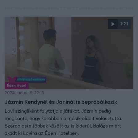
viszont a legnagyobb csavart nem az eredményhirdetés,
hanem sokkal inkább a nyeremény és az új beköltöző
okozta.
1:21
Éden Hotel
2024. január 9. 22:10
Jázmin Kendynél és Janinál is bepróbálkozik
Lovi szingliként folytatja a játékot, Jázmin pedig
megbánta, hogy korábban a másik oldalt választotta.
Szerda este többek között az is kiderül, Balázs miért
akadt ki Lovira az Éden Hotelben.