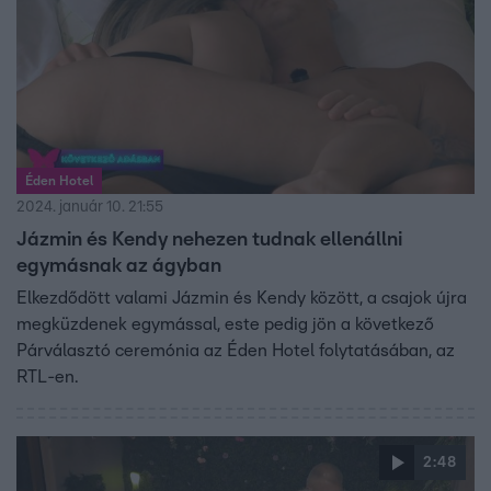
titokban, és Barbi, akit pedig egy boszorkány támogat
otthonról.
Éden Hotel
2024. január 10. 21:55
Jázmin és Kendy nehezen tudnak ellenállni
egymásnak az ágyban
Elkezdődött valami Jázmin és Kendy között, a csajok újra
megküzdenek egymással, este pedig jön a következő
Párválasztó ceremónia az Éden Hotel folytatásában, az
RTL-en.
2:48