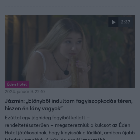
2:37
Éden Hotel
2024. január 9. 22:10
Jázmin: „Előnyből indultam fagyiszopkodás téren,
hiszen én lány vagyok”
Ezúttal egy jéghideg fagyiból kellett –
rendeltetésszerűen – megszerezniük a kulcsot az Éden
Hotel játékosainak, hogy kinyissák a ládikát, amiben újabb