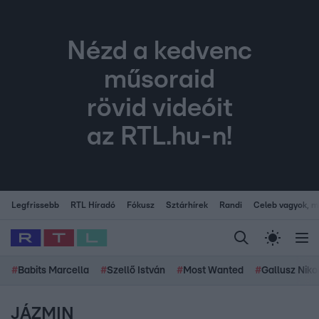
Nézd a kedvenc
műsoraid
rövid videóit
az RTL.hu-n!
Legfrissebb
RTL Híradó
Fókusz
Sztárhírek
Randi
Celeb vagyok, me
#
Babits Marcella
#
Szellő István
#
Most Wanted
#
Gallusz Niko
JÁZMIN