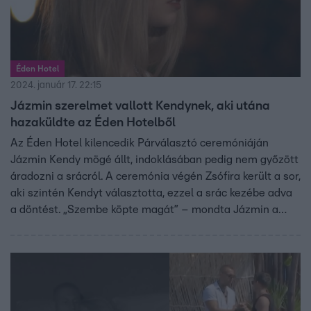
Éden Hotel
2024. január 17. 22:15
Jázmin szerelmet vallott Kendynek, aki utána
hazaküldte az Éden Hotelből
Az Éden Hotel kilencedik Párválasztó ceremóniáján
Jázmin Kendy mögé állt, indoklásában pedig nem győzött
áradozni a srácról. A ceremónia végén Zsófira került a sor,
aki szintén Kendyt választotta, ezzel a srác kezébe adva
a döntést. „Szembe köpte magát” – mondta Jázmin a
könnyeivel küszködve, miután véget ért tiszavirág életű
kapcsolata Kendyvel.