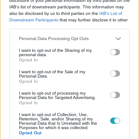
disclosure of your personal information by third parties on the
hogy hátba támadja a barátait, mindent megtesz, hogy
IAB’s list of downstream participants. This information may
úgy forgassa a lapjait, hogy riválisa végre kiessen a
also be disclosed by us to third parties on the
IAB’s List of
játékból.
Downstream Participants
that may further disclose it to other
third parties.
Please note that this website/app uses one or more Google
Personal Data Processing Opt Outs
services and may gather and store information including but
not limited to your visit or usage behaviour. You may click to
I want to opt-out of the Sharing of my
personal data.
grant or deny consent to Google and its third-party tags to
Opted In
use your data for below specified purposes in below Google
consent section.
I want to opt-out of the Sale of my
Personal Data.
Opted In
Éden Hotel
I want to opt-out of processing my
2024. január 15. 22:25
Personal Data for Targeted Advertising.
Opted In
Balázs az ágyába csalogatta Adrit, Zsófi
büntetést kapott, Fanni pedig szingliként folytatja
I want to opt-out of Collection, Use,
Retention, Sale, and/or Sharing of my
az Éden Hotelt
Personal Data that Is Unrelated with the
Purposes for which it was collected.
Az Éden Hotel huszonkilencedik napján Adri úgy érzi,
Opted Out
rátapintott Arni gyenge pontjára, és elhatározta, hogy ezt