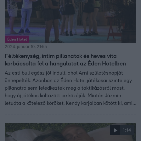
Éden Hotel
2024. január 10. 21:55
Féltékenység, intim pillanatok és heves vita
korbácsolta fel a hangulatot az Éden Hotelben
Az esti buli egész jól indult, ahol Arni születésnapját
ünnepelték. Azonban az Éden Hotel játékosai szinte egy
pillanatra sem feledkeztek meg a taktikázásról most,
hogy új játékos költözött be közéjük. Miután Jázmin
letudta a kötelező köröket, Kendy karjaiban kötött ki, amit
Lovi nem nézett jó szemmel. Balázs pedig kapva kapott
az alkalmon, hogy beleálljon riválisába, így másnapra
átalakultak az erőviszonyok a luxushotelben. De, akinek
1:14
egyáltalán nincs félnivalója a védettséggel rendelkező
Jani mellett, az Lovi, akit egy „törpe hadsereg” véd