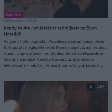
Éden Hotel
2024. január 17. 22:20
Kendy és Arni két játékost száműzött az Éden
Hotelből
Az Éden Hotel legutóbbi Párválasztó ceremóniája bőven
tartogatott meglepetéseket. Kendy mögé Jázmin és Zsófi
is beállt, így a srácnak kellett eldöntenie, kivel szeretné
folytatni a játékot. Később Norbert, az új játékos is
felbukkant, akinek Arni keresett párt a lányok közül. A
srác felhasználta az aranykártyáját, és egy fiút száműzött
az Éden Hotelből.
2:57