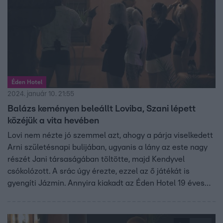
Éden Hotel
2024. január 10. 21:55
Balázs keményen beleállt Loviba, Szani lépett
közéjük a vita hevében
Lovi nem nézte jó szemmel azt, ahogy a párja viselkedett
Arni születésnapi bulijában, ugyanis a lány az este nagy
részét Jani társaságában töltötte, majd Kendyvel
csókolózott. A srác úgy érezte, ezzel az ő játékát is
gyengíti Jázmin. Annyira kiakadt az Éden Hotel 19 éves
játékosa Lovi fejmosásától, hogy Balázshoz sietett
panaszkodni, aki készségesen állt a lány szolgálatára.