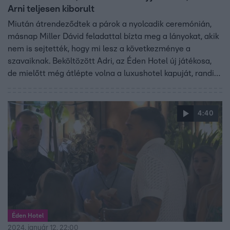
Arni teljesen kiborult
Miután átrendeződtek a párok a nyolcadik ceremónián,
másnap Miller Dávid feladattal bízta meg a lányokat, akik
nem is sejtették, hogy mi lesz a következménye a
szavaiknak. Beköltözött Adri, az Éden Hotel új játékosa,
de mielőtt még átlépte volna a luxushotel kapuját, randira
hívta Balázst, akivel gyorsan kialakult a vonzalom.
4:40
Éden Hotel
2024. január 12. 22:00