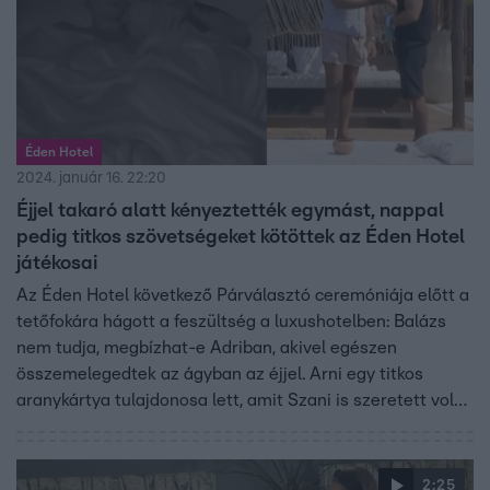
Éden Hotel
2024. január 16. 22:20
Éjjel takaró alatt kényeztették egymást, nappal
pedig titkos szövetségeket kötöttek az Éden Hotel
játékosai
Az Éden Hotel következő Párválasztó ceremóniája előtt a
tetőfokára hágott a feszültség a luxushotelben: Balázs
nem tudja, megbízhat-e Adriban, akivel egészen
összemelegedtek az ágyban az éjjel. Arni egy titkos
aranykártya tulajdonosa lett, amit Szani is szeretett volna
megszerezni, így újabb vihar tombolt az édenben. Ám az
este nem csak Balázsék számára telt kellemesen –
Kendy büszkén mesélt reggel a többieknek Jázmin
2:25