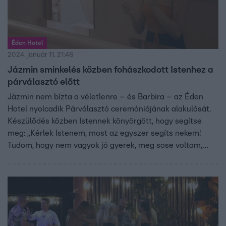
Éden Hotel
2024. január 11. 21:46
Jázmin sminkelés közben fohászkodott Istenhez a
párválasztó előtt
Jázmin nem bízta a véletlenre – és Barbira – az Éden
Hotel nyolcadik Párválasztó ceremóniájának alakulását.
Készülődés közben Istennek könyörgött, hogy segítse
meg: „Kérlek Istenem, most az egyszer segíts nekem!
Tudom, hogy nem vagyok jó gyerek, meg sose voltam,
anyu se bírt velem kicsi korom óta, de légyszi…"