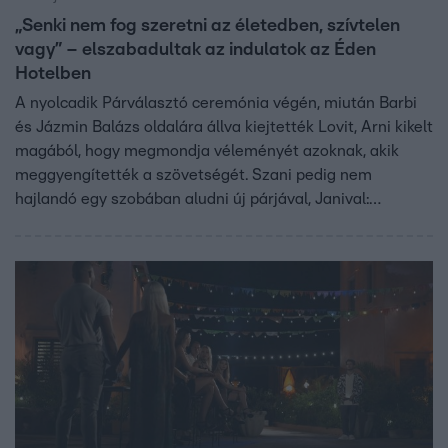
„Senki nem fog szeretni az életedben, szívtelen
vagy” – elszabadultak az indulatok az Éden
Hotelben
A nyolcadik Párválasztó ceremónia végén, miután Barbi
és Jázmin Balázs oldalára állva kiejtették Lovit, Arni kikelt
magából, hogy megmondja véleményét azoknak, akik
meggyengítették a szövetségét. Szani pedig nem
hajlandó egy szobában aludni új párjával, Janival:
„Aludjon a halál, meg a gyász, meg a szenvedés.”