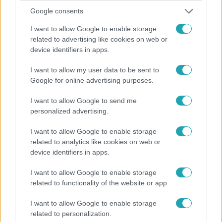
kihasználva elbizonytalanítja a srácot. Zsófi eközben
Google consents
teljesen összetört, amikor éjszaka a mellette lévő ágyonk
I want to allow Google to enable storage
Arni és Szani túlságosan egymásra hangolódnak – a
related to advertising like cookies on web or
féltékenysége miatt úgy érzi, képtelen egy légtérben
device identifiers in apps.
maradni a párossal. Később még nagyobb sokk éri, amikor
szembe kell néznie a szabályszegése következményével,
I want to allow my user data to be sent to
1:38
este pedig ismét feltárult Pandora Szelencéje, ami a
Google for online advertising purposes.
kérdések mellett váratlan fordulatot is tartogatott az
I want to allow Google to send me
Éden Hotel játékosainak.
personalized advertising.
I want to allow Google to enable storage
related to analytics like cookies on web or
device identifiers in apps.
I want to allow Google to enable storage
Éden Hotel
related to functionality of the website or app.
2024. január 15. 22:20
Balázs Adrival, Kendy Jázminnal mélyíti el
I want to allow Google to enable storage
kapcsolatát a takaró alatt
related to personalization.