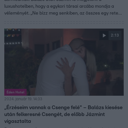
luxushotelben, hogy a egykori társai arcába mondja a
véleményét. „Ne bízz meg senkiben, az összes egy retek,
mindenki szembe fog köpni” – szólt először az új
játékosokhoz, majd Zsófit, Fannit és Kendyt is lehordta,
akiknek rezzenéstelenül kellett tűrniük a sértett lány
2:13
szavait.
Éden Hotel
2024. január 19. 14:33
„Érzéseim vannak a Csenge felé" – Balázs kiesése
után felkeresné Csengét, de előbb Jázmint
vigasztalta