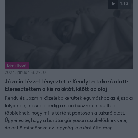
1:13
szavahihetőségében.
Éden Hotel
2024. január 16. 22:10
Jázmin kézzel kényeztette Kendyt a takaró alatt:
Eleresztettem a kis rakétát, kilőtt az olaj
Kendy és Jázmin közelebb kerültek egymáshoz az éjszaka
folyamán, másnap pedig a srác büszkén mesélte a
többieknek, hogy mi is történt pontosan a takaró alatt.
Úgy érezte, hogy a barátai gúnyosan csipkelődnek vele,
de ezt ő mindössze az irigység jeleként élte meg.