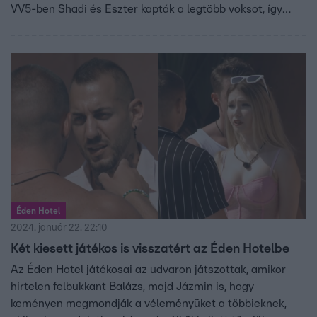
VV5-ben Shadi és Eszter kapták a legtöbb voksot, így
mostanáig ők voltak a két utolsó játékos, akiket a nézők
küldhettek be a villába. Mutatjuk, kik az esti Beszavazó
Show játékosai.
Éden Hotel
2024. január 22. 22:10
Két kiesett játékos is visszatért az Éden Hotelbe
Az Éden Hotel játékosai az udvaron játszottak, amikor
hirtelen felbukkant Balázs, majd Jázmin is, hogy
keményen megmondják a véleményüket a többieknek,