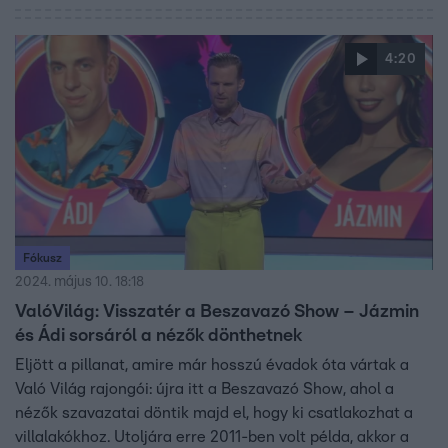
4:20
Fókusz
2024. május 10. 18:18
ValóVilág: Visszatér a Beszavazó Show – Jázmin
és Ádi sorsáról a nézők dönthetnek
Eljött a pillanat, amire már hosszú évadok óta vártak a
Való Világ rajongói: újra itt a Beszavazó Show, ahol a
nézők szavazatai döntik majd el, hogy ki csatlakozhat a
villalakókhoz. Utoljára erre 2011-ben volt példa, akkor a