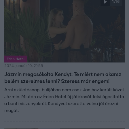
1:16
Éden Hotel
2024. január 10. 21:55
Jázmin megcsókolta Kendyt: Te miért nem akarsz
belém szerelmes lenni? Szeress már engem!
Arni születésnapi bulijában nem csak Janihoz került közel
Jázmin. Miután az Éden Hotel új játékosát felvilágosította
a benti viszonyokról, Kendyvel szerette volna jól érezni
magát.