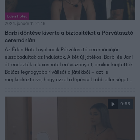
Éden Hotel
2024. január 11. 21:46
Barbi döntése kiverte a biztosítékot a Párválasztó
ceremónián
Az Éden Hotel nyolcadik Párválasztó ceremóniáján
elszabadultak az indulatok. A két új játékos, Barbi és Jani
átrendezték a luxushotel erőviszonyait, amikor kiejtették
Balázs legnagyobb riválisát a játékból – azt is
megkockáztatva, hogy ezzel a lépéssel több ellenséget
szereztek maguknak, mint szövetségest.
0:55