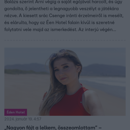
Balázs szerint Arni végig a saját egójával harcolt, és úgy
gondolta, ő jelentheti a legnagyobb veszélyt a játékára
nézve. A kiesett srác Csenge iránti érzelmeiről is mesélt,
és elárulta, hogy az Éen Hotel falain kívül is szeretné
folytatni vele majd az ismerkedést. Az interjú végén
hirtelen megjelent a kiesett Jázmin is, aki zokogva ölelte
át Balázst.
Éden Hotel
2024. január 19. 4:57
„Nagyon fájt a lelkem, összeomlottam” –