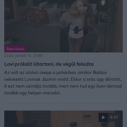
Éden Hotel
2024. január 10. 21:55
Lovi próbált kitartani, de végül feladta
Az volt az utolsó csepp a pohárban, amikor Balázs
nekiesett Lovinak Jázmin miatt. Ekkor a srác úgy döntött,
ő ezt nem csinálja tovább, mert nem tud egy ilyen lánnyal
tovább egy helyen maradni.
4:31