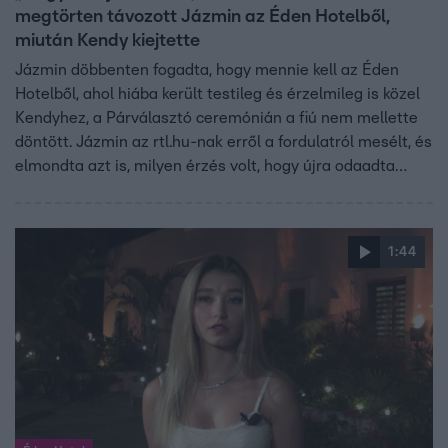
megtörten távozott Jázmin az Éden Hotelből,
miután Kendy kiejtette
Jázmin döbbenten fogadta, hogy mennie kell az Éden
Hotelből, ahol hiába került testileg és érzelmileg is közel
Kendyhez, a Párválasztó ceremónián a fiú nem mellette
döntött. Jázmin az rtl.hu-nak erről a fordulatról mesélt, és
elmondta azt is, milyen érzés volt, hogy újra odaadta
valakinek a szívét, aki mégis átejtette. Emellett a
játékban hozott döntéseiről, legnagyobb csalódásairól is
őszintén vallott.
1:44