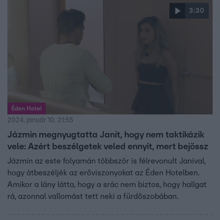
3:30
Éden Hotel
2024. január 10. 21:55
Jázmin megnyugtatta Janit, hogy nem taktikázik
vele: Azért beszélgetek veled ennyit, mert bejössz
Jázmin az este folyamán többször is félrevonult Janival,
hogy átbeszéljék az erőviszonyokat az Éden Hotelben.
Amikor a lány látta, hogy a srác nem biztos, hogy hallgat
rá, azonnal vallomást tett neki a fürdőszobában.