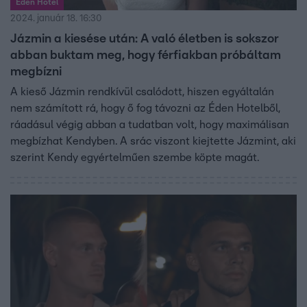
Éden Hotel
2024. január 18. 16:30
Jázmin a kiesése után: A való életben is sokszor
abban buktam meg, hogy férfiakban próbáltam
megbízni
A kieső Jázmin rendkívül csalódott, hiszen egyáltalán
nem számított rá, hogy ő fog távozni az Éden Hotelből,
ráadásul végig abban a tudatban volt, hogy maximálisan
megbízhat Kendyben. A srác viszont kiejtette Jázmint, aki
szerint Kendy egyértelműen szembe köpte magát.