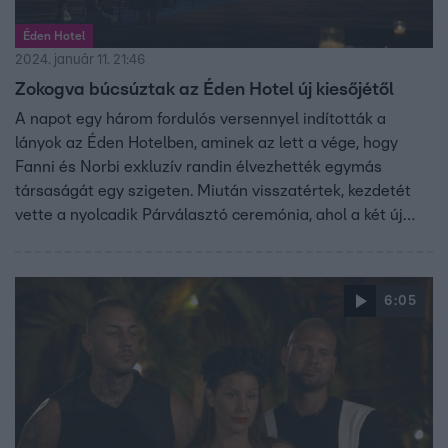
Éden Hotel
2024. január 11. 21:46
Zokogva búcsúztak az Éden Hotel új kiesőjétől
A napot egy három fordulós versennyel indították a
lányok az Éden Hotelben, aminek az lett a vége, hogy
Fanni és Norbi exkluzív randin élvezhették egymás
társaságát egy szigeten. Miután visszatértek, kezdetét
vette a nyolcadik Párválasztó ceremónia, ahol a két új
játékos, Jani és Barbi nem kis meglepetést tartogattak a
játékosoknak.
6:05