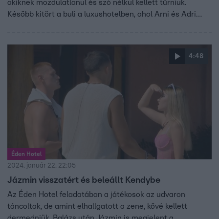
akiknek mozdulatlanul és szó nélkül kellett tűrniük.
Később kitört a buli a luxushotelben, ahol Arni és Adri
engedtek vágyaiknak, Szani ráhajtott Janira, Kendy pedig
meztelenül adta át magát az élvezeteknek. Utóbbinak
viszont fájdalmas vége lett…
4:48
Éden Hotel
2024. január 22. 22:05
Jázmin visszatért és beleállt Kendybe
Az Éden Hotel feladatában a játékosok az udvaron
táncoltak, de amint elhallgatott a zene, kővé kellett
dermedniük. Balázs után Jázmin is megjelent a