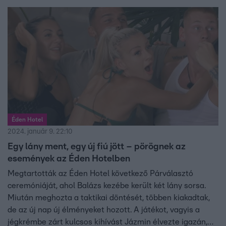
Éden Hotel
2024. január 9. 22:10
Egy lány ment, egy új fiú jött – pörögnek az
események az Éden Hotelben
Megtartották az Éden Hotel következő Párválasztó
ceremóniáját, ahol Balázs kezébe került két lány sorsa.
Miután meghozta a taktikai döntését, többen kiakadtak,
de az új nap új élményeket hozott. A játékot, vagyis a
jégkrémbe zárt kulcsos kihívást Jázmin élvezte igazán,