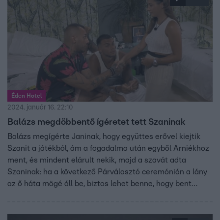
kényeztetéséről.
Éden Hotel
2024. január 16. 22:10
Balázs megdöbbentő ígéretet tett Szaninak
Balázs megígérte Janinak, hogy együttes erővel kiejtik
Szanit a játékból, ám a fogadalma után egyből Arniékhoz
ment, és mindent elárult nekik, majd a szavát adta
Szaninak: ha a következő Párválasztó ceremónián a lány
az ő háta mögé áll be, biztos lehet benne, hogy bent
tartja az Éden Hotelben. „Minden kártyámat kiterítettem,
ezzel ne éljetek vissza! – figyelmeztette Balázs Szanit,
aki bár kezet fogott vele, mégis elbizonytalanodott a srác