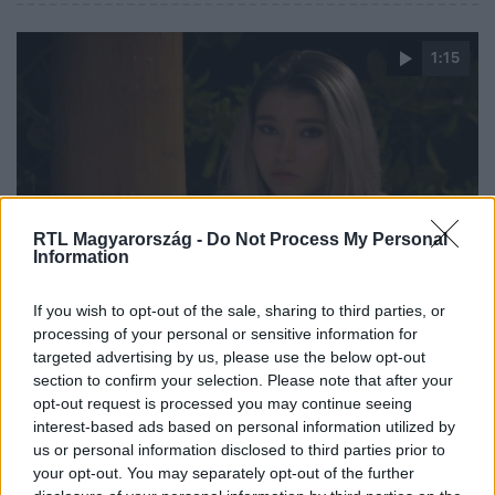
1:15
RTL Magyarország -
Do Not Process My Personal
Information
Éden Hotel
2024. január 16. 22:10
If you wish to opt-out of the sale, sharing to third parties, or
processing of your personal or sensitive information for
„Most nagyon a barátaim ellen megyek” – Jázmin
targeted advertising by us, please use the below opt-out
szövetségeseit is beáldozná
section to confirm your selection. Please note that after your
Jázmin és Adri összedugták a fejüket, hogy átbeszéljék a
opt-out request is processed you may continue seeing
közelgő Párválasztó ceremónia lehetséges végkifejleteit.
interest-based ads based on personal information utilized by
us or personal information disclosed to third parties prior to
„Dolgozom azon, hogy Adri még mindig a legnagyobb
your opt-out. You may separately opt-out of the further
bizalmasának tartson” – mondta Jázmin, aki bár tudja jól,