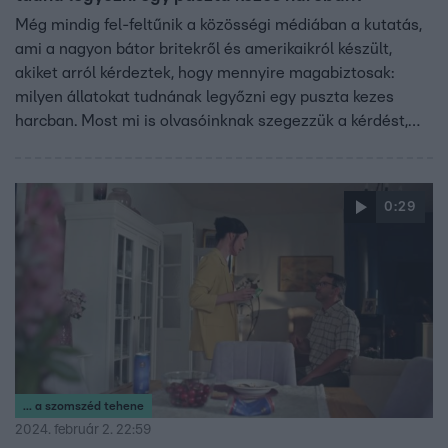
Még mindig fel-feltűnik a közösségi médiában a kutatás,
ami a nagyon bátor britekről és amerikaikról készült,
akiket arról kérdeztek, hogy mennyire magabiztosak:
milyen állatokat tudnának legyőzni egy puszta kezes
harcban. Most mi is olvasóinknak szegezzük a kérdést,
hogy megtudjuk: mennyire magabiztosak a magyarok, ha
saját testi erejükről van szó.
0:29
... a szomszéd tehene
2024. február 2. 22:59