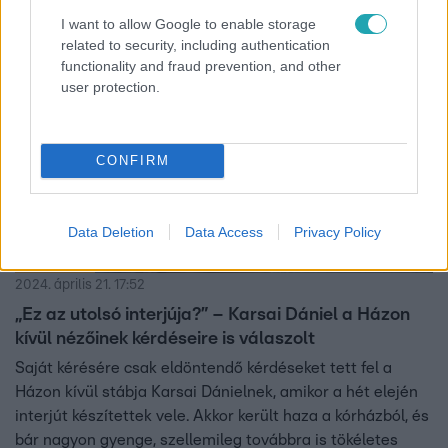
Szovjetunió 1941-1945-ös Nagy Honvédő Háborúban
I want to allow Google to enable storage
aratott győzelmének 79. évfordulójára emlékeznek.
related to security, including authentication
7:18
functionality and fraud prevention, and other
user protection.
CONFIRM
Data Deletion
Data Access
Privacy Policy
Házon kívül
2024. április 21. 17:52
„Ez az utolsó interjúja?” – Karsai Dániel a Házon
kívül nézőinek kérdéseire is válaszolt
Saját kérésére csak eldöntendő kérdéseket tett fel a
Házon kívül stábja Karsai Dánielnek, amikor a hét elején
interjút készítettek vele. Akkor került haza a kórházból, és
bár nagyon gyenge, szellemileg továbbra is tökéletes