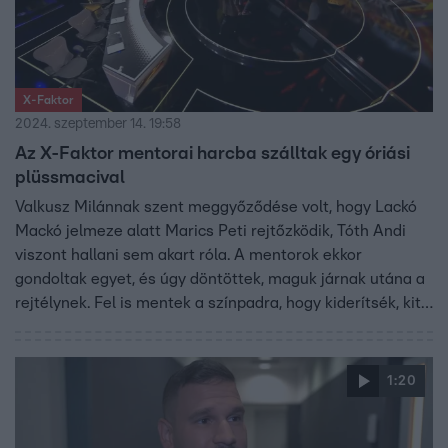
X-Faktor
2024. szeptember 14. 19:58
Az X-Faktor mentorai harcba szálltak egy óriási
plüssmacival
Valkusz Milánnak szent meggyőződése volt, hogy Lackó
Mackó jelmeze alatt Marics Peti rejtőzködik, Tóth Andi
viszont hallani sem akart róla. A mentorok ekkor
gondoltak egyet, és úgy döntöttek, maguk járnak utána a
rejtélynek. Fel is mentek a színpadra, hogy kiderítsék, kit
rejt az óriásjelmez, Lackó Mackó azonban nem hagyta
magát olyan könnyen.
1:20