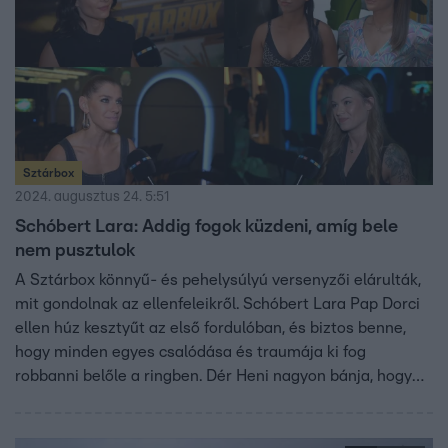
Sztárbox
2024. augusztus 24. 5:51
Schóbert Lara: Addig fogok küzdeni, amíg bele
nem pusztulok
A Sztárbox könnyű- és pehelysúlyú versenyzői elárulták,
mit gondolnak az ellenfeleikről. Schóbert Lara Pap Dorci
ellen húz kesztyűt az első fordulóban, és biztos benne,
hogy minden egyes csalódása és traumája ki fog
robbanni belőle a ringben. Dér Heni nagyon bánja, hogy
Sápi Vivivel mérkőzik meg elsőként, mivel szerinte sokkal
könnyebb lenne olyan ellenféllel megküzdenie, aki nem
szimpatikus számára. Földes Eszternek szent