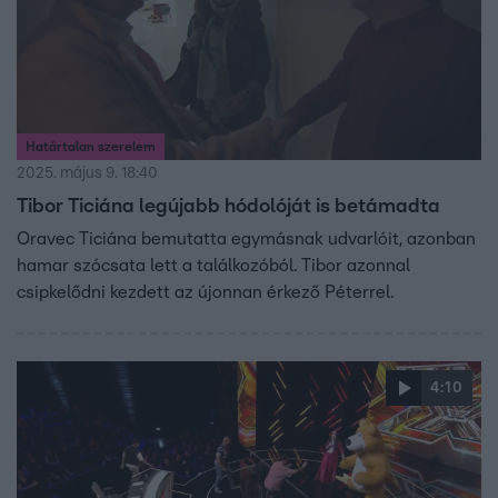
Határtalan szerelem
2025. május 9. 18:40
Tibor Ticiána legújabb hódolóját is betámadta
Oravec Ticiána bemutatta egymásnak udvarlóit, azonban
hamar szócsata lett a találkozóból. Tibor azonnal
csipkelődni kezdett az újonnan érkező Péterrel.
4:10