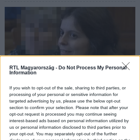
szerint az volt, hogy javítsa Kijev tárgyalási pozícióját, és
lassítsa az orosz erők előrenyomulását a front mentén.
RTL Magyarország -
Do Not Process My Personal
Information
Európa
2024. június 11. 14:43
If you wish to opt-out of the sale, sharing to third parties, or
Szükséges, hogy radikálisan harcoljunk – üzente
processing of your personal or sensitive information for
az EP-be jutott olasz antifa aktivista, aki
targeted advertising by us, please use the below opt-out
section to confirm your selection. Please note that after your
Magyarországon raboskodott
opt-out request is processed you may continue seeing
Ilaria Salis az elsőrendű vádlottja a külföldi aktivisták
interest-based ads based on personal information utilized by
ügyének, akik a szélsőjobb tavalyi túraünnepén
us or personal information disclosed to third parties prior to
erőszakoskodtak.
your opt-out. You may separately opt-out of the further