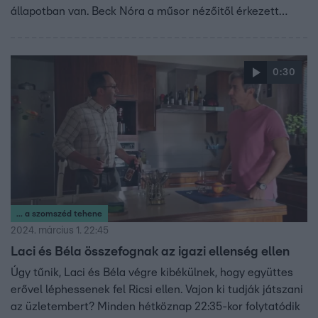
állapotban van. Beck Nóra a műsor nézőitől érkezett
kérdéseket is feltette a gyógyíthatatlan betegségben
szenvedő alkotmányjogásznak, a videóból kiderül, hogy
hiányzott-e neki valami az életéből, és szerinte ez a
0:30
mostani lesz-e az utolsó interjúja.
... a szomszéd tehene
2024. március 1. 22:45
Laci és Béla összefognak az igazi ellenség ellen
Úgy tűnik, Laci és Béla végre kibékülnek, hogy együttes
erővel léphessenek fel Ricsi ellen. Vajon ki tudják játszani
az üzletembert? Minden hétköznap 22:35-kor folytatódik