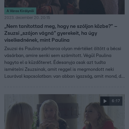
A Város Királynői
2023. december 20. 20:15
„Nem tanítottad meg, hogy ne szóljon közbe?” –
Zsuzsi „szájon vágná” gyerekeit, ha úgy
viselkednének, mint Paulina
Zsuzsi és Paulina párharca olyan mértéket öltött a bécsi
vásárban, amire senki sem számított. Végül Paulina
hagyta el a küzdőteret. Édesanyja csak azt tudta
ismételni Zsuzsinak, amit reggel is megmondott neki
Laurával kapcsolatban: van abban igazság, amit mond, de
a stílusa tűrhetetlen.
6:17