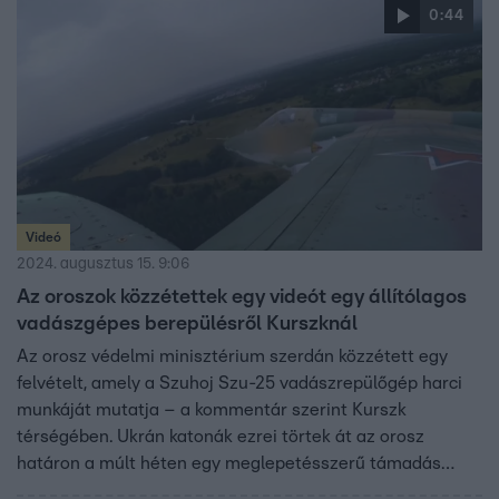
0:44
meggyőződése, hogy meg fogja verni Lolát – aki 35
évesen olyasmire döbbent rá, amire eddig még nem.
Videó
2024. augusztus 15. 9:06
Az oroszok közzétettek egy videót egy állítólagos
vadászgépes berepülésről Kurszknál
Az orosz védelmi minisztérium szerdán közzétett egy
felvételt, amely a Szuhoj Szu-25 vadászrepülőgép harci
munkáját mutatja – a kommentár szerint Kurszk
térségében. Ukrán katonák ezrei törtek át az orosz
határon a múlt héten egy meglepetésszerű támadás
során, amelynek célja Vlagyimir Putyin orosz elnök