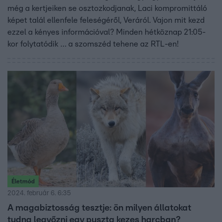
még a kertjeiken se osztozkodjanak, Laci kompromittáló
képet talál ellenfele feleségéről, Veráról. Vajon mit kezd
ezzel a kényes információval? Minden hétköznap 21:05-
kor folytatódik … a szomszéd tehene az RTL-en!
Életmód
2024. február 6. 6:35
A magabiztosság tesztje: ön milyen állatokat
tudna legyőzni egy puszta kezes harcban?