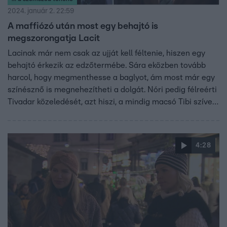
2024. január 2. 22:59
A maffiózó után most egy behajtó is
megszorongatja Lacit
Lacinak már nem csak az ujját kell féltenie, hiszen egy
behajtó érkezik az edzőtermébe. Sára eközben tovább
harcol, hogy megmenthesse a baglyot, ám most már egy
színésznő is megnehezítheti a dolgát. Nóri pedig félreérti
Tivadar közeledését, azt hiszi, a mindig macsó Tibi szíve
lágyult meg és küldött neki virágot. A sorozat minden
hétköznap 19:50-kor új részekkel folytatódik az RTL-en!
4:28