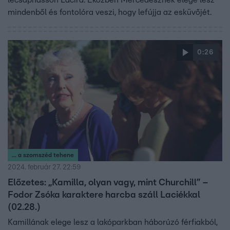
lecsaphasson Lacira. Eközben Mercédesznek elege lesz
mindenből és fontolóra veszi, hogy lefújja az esküvőjét.
0:26
... a szomszéd tehene
2024. február 27. 22:59
Előzetes: „Kamilla, olyan vagy, mint Churchill” –
Fodor Zsóka karaktere harcba száll Laciékkal
(02.28.)
Kamillának elege lesz a lakóparkban háborúzó férfiakból,