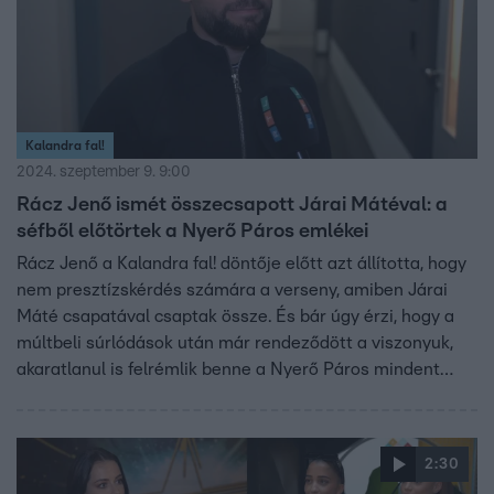
Kalandra fal!
2024. szeptember 9. 9:00
Rácz Jenő ismét összecsapott Járai Mátéval: a
séfből előtörtek a Nyerő Páros emlékei
Rácz Jenő a Kalandra fal! döntője előtt azt állította, hogy
nem presztízskérdés számára a verseny, amiben Járai
Máté csapatával csaptak össze. És bár úgy érzi, hogy a
múltbeli súrlódások után már rendeződött a viszonyuk,
akaratlanul is felrémlik benne a Nyerő Páros mindent
eldöntő, „Az élet viharában” elnevezésű próbatétele:
„Nem mindegy, hogy ki nyer, amikor vizes ruhában
vagyunk.”
2:30