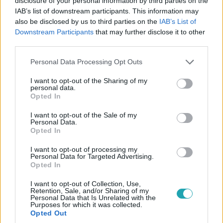
disclosure of your personal information by third parties on the
IAB’s list of downstream participants. This information may
also be disclosed by us to third parties on the
IAB’s List of
Downstream Participants
that may further disclose it to other
third parties.
Please note that this website/app uses one or more Google
Personal Data Processing Opt Outs
services and may gather and store information including but
not limited to your visit or usage behaviour. You may click to
I want to opt-out of the Sharing of my
personal data.
grant or deny consent to Google and its third-party tags to
Opted In
use your data for below specified purposes in below Google
consent section.
I want to opt-out of the Sale of my
Personal Data.
Opted In
Tudomány-Tech
2024. június 11. 7:54
I want to opt-out of processing my
Personal Data for Targeted Advertising.
Mesterséges intelligencia által irányított harci
Opted In
robotokat tesztel a magyar hadsereg
Ezek a robotok felderítésre, sérültek szállítására és
I want to opt-out of Collection, Use,
Retention, Sale, and/or Sharing of my
aknakeresésre alkalmasak.
Personal Data that Is Unrelated with the
Purposes for which it was collected.
Opted Out