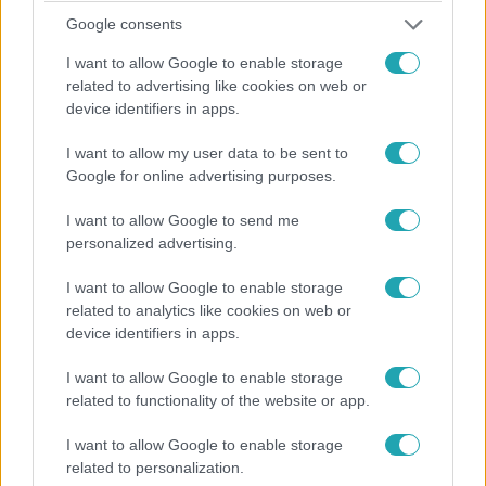
Google consents
1:24
I want to allow Google to enable storage
related to advertising like cookies on web or
device identifiers in apps.
I want to allow my user data to be sent to
Google for online advertising purposes.
I want to allow Google to send me
personalized advertising.
Videó
2024. május 6. 7:37
I want to allow Google to enable storage
Döbbenetes létszám: Oroszország a Győzelem
related to analytics like cookies on web or
napi parádéra gyakorol
device identifiers in apps.
Vasárnap tartották az idei Győzelem napi katonai parádé
I want to allow Google to enable storage
főpróbáját az oroszországi Moszkva központjában lévő
related to functionality of the website or app.
Vörös téren. Szergej Sojgu orosz védelmi miniszter
szerint több mint 9000 katona és 70 haditechnikai eszköz
I want to allow Google to enable storage
related to personalization.
vesz részt a nagyszabású ünnepségen, amellyel a