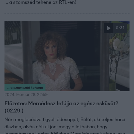
… a szomszéd tehene az RTL-en!
0:31
... a szomszéd tehene
2024. február 28. 22:59
Előzetes: Mercédesz lefújja az egész esküvőt?
(02.29.)
Nóri meglepődve figyeli édesapját, Bélát, aki teljes harci
díszben, alvás nélkül jön-megy a lakásban, hogy