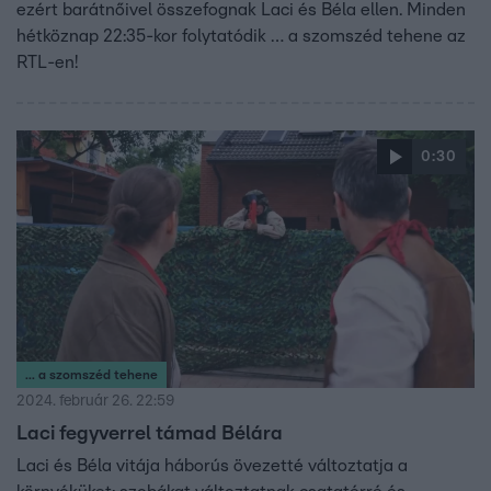
ezért barátnőivel összefognak Laci és Béla ellen. Minden
hétköznap 22:35-kor folytatódik … a szomszéd tehene az
RTL-en!
0:30
... a szomszéd tehene
2024. február 26. 22:59
Laci fegyverrel támad Bélára
Laci és Béla vitája háborús övezetté változtatja a