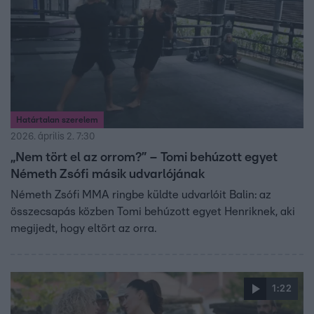
Határtalan szerelem
2026. április 2. 7:30
„Nem tört el az orrom?” – Tomi behúzott egyet
Németh Zsófi másik udvarlójának
Németh Zsófi MMA ringbe küldte udvarlóit Balin: az
összecsapás közben Tomi behúzott egyet Henriknek, aki
megijedt, hogy eltört az orra.
1:22