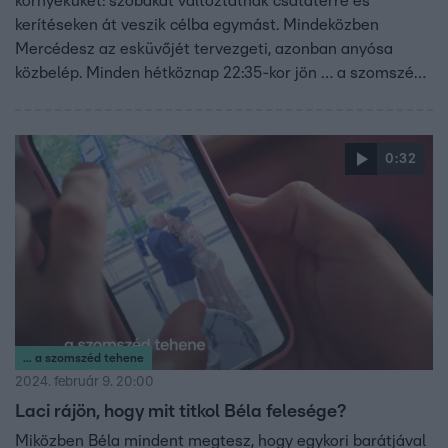
környéküket: szobákat változtatnak csatatérré és
kerítéseken át veszik célba egymást. Mindeközben
Mercédesz az esküvőjét tervezgeti, azonban anyósa
közbelép. Minden hétköznap 22:35-kor jön … a szomszéd
tehene az RTL-en!
0:32
... a szomszéd tehene
2024. február 9. 20:00
Laci rájön, hogy mit titkol Béla felesége?
Miközben Béla mindent megtesz, hogy egykori barátjával