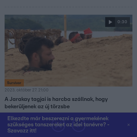
0:30
Survivor
2023. október 27. 21:00
A Jarakay tagjai is harcba szállnak, hogy
bekerüljenek az új törzsbe
Az egykori buhawis versenyzők után a pirosak is
Elkezdte már beszerezni a gyermekének
szembenéznek az akadályokkal, hogy a Sama-Sama törzs
szükséges tanszereket az idei tanévre? -
tagjai lehessenek. Vajon ki lesz az az egy, aki a Holtak
Szavazz itt!