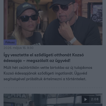
Fókusz
2026. május 16. 9:30
Így vesztette el sződligeti otthonát Kozsó
édesapja – megszólalt az ügyvéd!
Múlt hét csütörtökön vette birtokba az új tulajdonos
Kozsó édesapjának sződligeti ingatlanát. Ügyvéd
segítségével próbáltuk értelmezni a történteket.
2:08