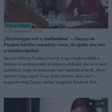
A Város Királynői
2023. december 8. 20:20
„Közönséges volt a viselkedése” – Zsuzsa és
Paulina békülni szerettek volna, de újabb vita lett
a találkozójukból
Zsuzsa felhívta Paulina mamát, hogy megbeszéljék a
londoni kiruccanás alatt kirobbant vitájukat, ám arra nem
számított, hogy az édesanya nem egyedül érkezik. „Nem
tudtam, hogy egyet hívsz, kettő érkezik akció van” –
jegyezte meg Zsuzsi, amikor meglátta Paulinát. Ezt
követően a békítő szándékú találkozón eldörrent az első,
de nem az utolsó lövés.
3:19