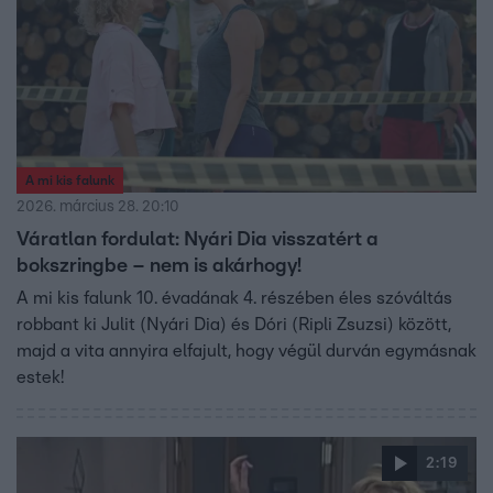
A mi kis falunk
2026. március 28. 20:10
Váratlan fordulat: Nyári Dia visszatért a
bokszringbe – nem is akárhogy!
A mi kis falunk 10. évadának 4. részében éles szóváltás
robbant ki Julit (Nyári Dia) és Dóri (Ripli Zsuzsi) között,
majd a vita annyira elfajult, hogy végül durván egymásnak
estek!
2:19