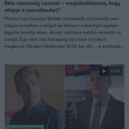
Béla visszavág Lacinak – megakadályozza, hogy
ellopja a nyaralásukat?
Miután Laci lenyúlja Béláék nyaralását, a könyvelő nem
hagyja annyiban a dolgot és felveszi a kesztyűt egykori
legjobb barátja ellen, akinek rejtélyes módon elromlik az
autója. Egy nem várt betegség azonban mindent
megkavar. Minden hétköznap 19:50-kor jön … a szomszéd
tehene az RTL műsorán!
0:32
... a szomszéd tehene