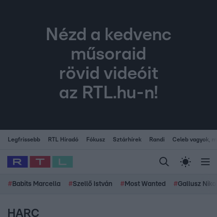
Nézd a kedvenc
műsoraid
rövid videóit
az RTL.hu-n!
Legfrissebb
RTL Híradó
Fókusz
Sztárhírek
Randi
Celeb vagyok, me
#
Babits Marcella
#
Szellő István
#
Most Wanted
#
Gallusz Niko
HARC