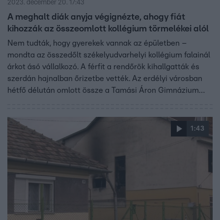
2023. december 20. 17:43
A meghalt diák anyja végignézte, ahogy fiát
kihozzák az összeomlott kollégium törmelékei alól
Nem tudták, hogy gyerekek vannak az épületben –
mondta az összedőlt székelyudvarhelyi kollégium falainál
árkot ásó vállalkozó. A férfit a rendőrök kihallgatták és
szerdán hajnalban őrizetbe vették. Az erdélyi városban
hétfő délután omlott össze a Tamási Áron Gimnázium
kollégiuma. Egy diák meghalt, hárman megsérültek. Az
épületnél reggel kezdődött építkezés, délután négykor
pedig egy harminc méteres szakaszon leomlottak a falak.
1:43