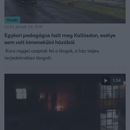
Híradó
2024. január 24. 17:41
Egykori pedagógus halt meg Kallósdon, esélye
sem volt kimenekülni házából
Kora reggel csaptak fel a lángok, a ház teljes
terjedelmében lángolt.
1:34