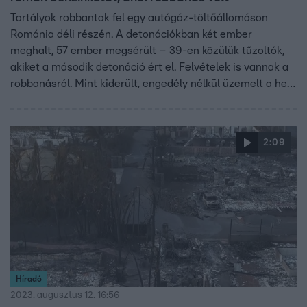
Tartályok robbantak fel egy autógáz-töltőállomáson
Románia déli részén. A detonációkban két ember
meghalt, 57 ember megsérült – 39-en közülük tűzoltók,
akiket a második detonáció ért el. Felvételek is vannak a
robbanásról. Mint kiderült, engedély nélkül üzemelt a hely,
amelynek a tulajdonosa egy román polgármester fia.
2:09
Híradó
2023. augusztus 12. 16:56