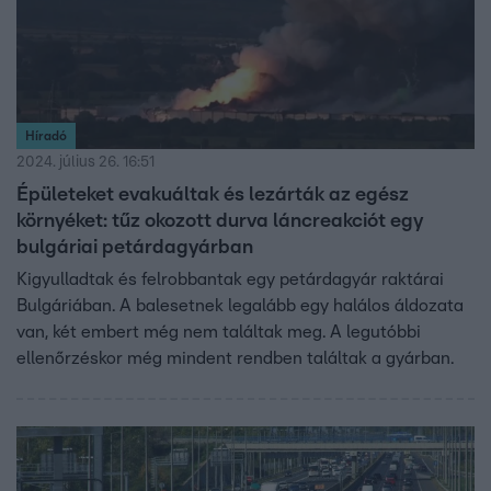
Híradó
2024. július 26. 16:51
Épületeket evakuáltak és lezárták az egész
környéket: tűz okozott durva láncreakciót egy
bulgáriai petárdagyárban
Kigyulladtak és felrobbantak egy petárdagyár raktárai
Bulgáriában. A balesetnek legalább egy halálos áldozata
van, két embert még nem találtak meg. A legutóbbi
ellenőrzéskor még mindent rendben találtak a gyárban.