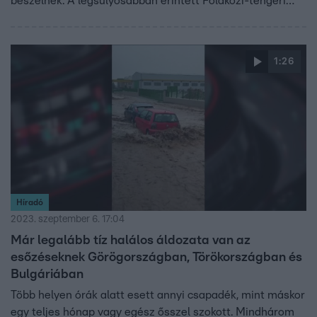
beszélnek. A legsúlyosabban érintett Földközi-tengeri
település, Derna utcáin halottak százai hevernek.
1:26
Híradó
2023. szeptember 6. 17:04
Már legalább tíz halálos áldozata van az
esőzéseknek Görögországban, Törökországban és
Bulgáriában
Több helyen órák alatt esett annyi csapadék, mint máskor
egy teljes hónap vagy egész ősszel szokott. Mindhárom