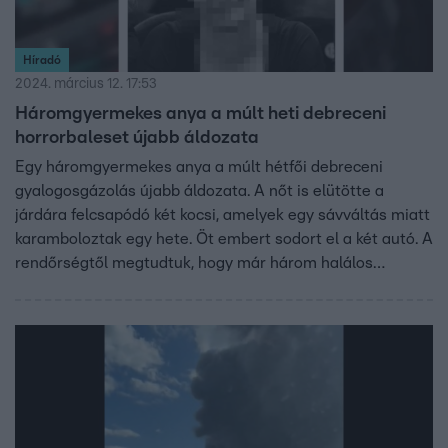
Híradó
2024. március 12. 17:53
Háromgyermekes anya a múlt heti debreceni
horrorbaleset újabb áldozata
Egy háromgyermekes anya a múlt hétfői debreceni
gyalogosgázolás újabb áldozata. A nőt is elütötte a
járdára felcsapódó két kocsi, amelyek egy sávváltás miatt
karamboloztak egy hete. Öt embert sodort el a két autó. A
rendőrségtől megtudtuk, hogy már három halálos
áldozata van a balesetnek.