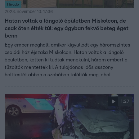
Híradó
2023. november 10. 17:36
Hatan voltak a lángoló épületben Miskolcon, de
csak öten élték túl: egy ágyban fekvő beteg éget
benn
Egy ember meghalt, amikor kigyulladt egy háromszintes
családi ház éjszaka Miskolcon. Hatan voltak a lángoló
épületben, ketten ki tudtak menekülni, három embert a
tűzoltók mentettek ki. A tulajdonos idős asszony
holttestét abban a szobában találták meg, ahol
felcsaptak a lángok. A tűzoltók szerint nem kizárt, hogy
elektromos hiba miatt gyulladt ki a ház.
1:27