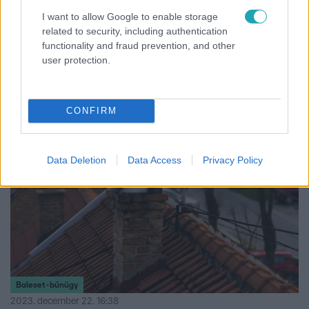
Baleset-bűnügy
I want to allow Google to enable storage
related to security, including authentication
2024. január 23. 7:39
functionality and fraud prevention, and other
Felborult egy menetrend szerinti busz Komlónál,
user protection.
egy nő meghalt
További két sérültje is van a kedd reggel történt esetnek.
CONFIRM
Data Deletion
Data Access
Privacy Policy
Baleset-bűnügy
2023. december 22. 16:38