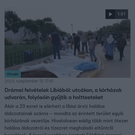
1:51
Híradó
2023. szeptember 13. 17:41
Drámai felvételek Líbiából: utcákon, a kórházak
udvarán, folyósóin gyűjtik a holttesteket
Akár a 20 ezret is elérheti a líbiai árvíz halálos
áldozatainak száma – mondta az érintett terület egyik
kórházának vezetője. Hivatalosan eddig több mint ötezer
halálos áldozatról és tízezret meghaladó eltűntről