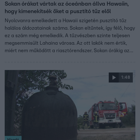
Sokan órákat vártak az óceánban állva Hawaiin,
hogy kimenekítsék őket a pusztító tűz elől
Nyolcvanra emelkedett a Hawaii szigetén pusztító tűz
halálos áldozatainak száma. Sokan eltűntek, így félő, hogy
ez a szám még emelkedik. A tűzvészben szinte teljesen
megsemmisült Lahaina városa. Az ott lakók nem értik,
miért nem működött a riasztórendszer. Sokan órákig az
óceánban állva várták, hogy kimenekítsék őket. Becslések
szerint a város újjáépítése 2000 milliárd forintba
kerülhet.
1:48
Híradó