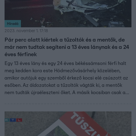
Híradó
2023. november 1. 17:18
Pár perc alatt kiértek a tűzoltók és a mentők, de
már nem tudtak segíteni a 13 éves lánynak és a 24
éves férfinek
Egy 13 éves lány és egy 24 éves békéssámsoni férfi halt
meg kedden kora este Hódmezővásárhely közelében,
amikor autójuk egy szemből érkező kocsi elé csúszott az
esőben. Az áldozatokat a tűzoltók vágták ki, a mentők
nem tudták újraéleszteni őket. A másik kocsiban csak a
sofőr ült, ő könnyű bokasérüléssel megúszta a karambolt.