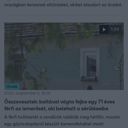
országban keresnek eltűnteket, akiket elsodort az áradat.
1:33
Híradó
2023. szeptember 5. 16:28
Összevesztek: baltával vágta fejbe egy 71 éves
férfi az ismerősét, aki belehalt a sérüléseibe
A férfi holttestét a rendőrök találták meg hétfőn, miután
egy gázóralopásról készült kamerafelvétel miatt