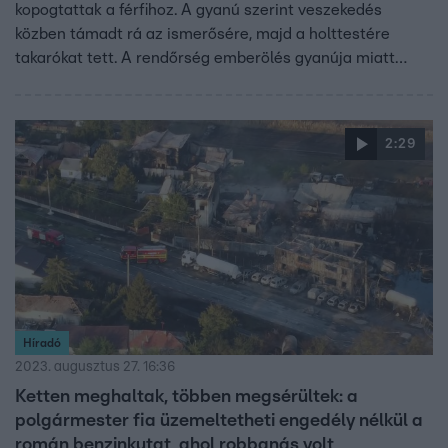
kopogtattak a férfihoz. A gyanú szerint veszekedés
közben támadt rá az ismerősére, majd a holttestére
takarókat tett. A rendőrség emberölés gyanúja miatt
őrizetbe vette és kezdeményezték a letartóztatását,
valamint lopás miatt is eljárást indítottak ellene.
2:29
Híradó
2023. augusztus 27. 16:36
Ketten meghaltak, többen megsérültek: a
polgármester fia üzemeltetheti engedély nélkül a
román benzinkutat, ahol robbanás volt