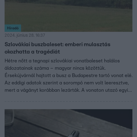
Híradó
2024. június 28. 16:37
Szlovákiai buszbaleset: emberi mulasztás
okozhatta a tragédiát
Hétre nőtt a tegnapi szlovákiai vonatbaleset halálos
áldozatainak száma – magyar nincs közöttük.
Érsekújvárnál hajtott a busz a Budapestre tartó vonat elé.
Az eddigi adatok szerint a sorompó nem volt leeresztve,
mert a vágányt korábban lezárták. A vonaton utazó egyik
magyar szemtanú szerint hirtelen fékezést éreztek, ő a
fejét is beütötte. Az előzetes vizsgálat alapján emberi
mulasztás miatt történt a tragédia.