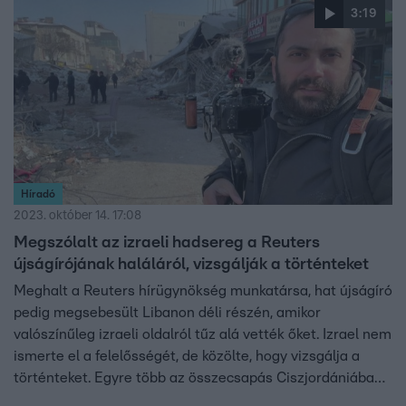
lovassportban is, ugyanis ismert fogathajtó volt.
3:19
Híradó
2023. október 14. 17:08
Megszólalt az izraeli hadsereg a Reuters
újságírójának haláláról, vizsgálják a történteket
Meghalt a Reuters hírügynökség munkatársa, hat újságíró
pedig megsebesült Libanon déli részén, amikor
valószínűleg izraeli oldalról tűz alá vették őket. Izrael nem
ismerte el a felelősségét, de közölte, hogy vizsgálja a
történteket. Egyre több az összecsapás Ciszjordániában
is. A politikusok a háború kiszélesedésétől tartanak.