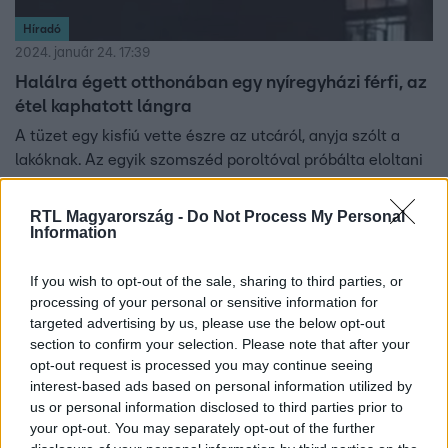
Híradó
2024. január 24. 17:39
Halálra égett otthonában egy nyíregyházi férfi, az
étel kaphatott lángra
A tüzet egy kisfiú vette észre az utcáról, anyja szólt a
lakóknak. Az egyik szomszéd poroltóval próbálta eloltani
a tüzet, de hiába.
RTL Magyarország -
Do Not Process My Personal
Information
1:37
If you wish to opt-out of the sale, sharing to third parties, or
processing of your personal or sensitive information for
targeted advertising by us, please use the below opt-out
section to confirm your selection. Please note that after your
opt-out request is processed you may continue seeing
interest-based ads based on personal information utilized by
us or personal information disclosed to third parties prior to
your opt-out. You may separately opt-out of the further