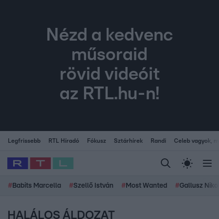
Nézd a kedvenc
műsoraid
rövid videóit
az RTL.hu-n!
Legfrissebb
RTL Híradó
Fókusz
Sztárhírek
Randi
Celeb vagyok, me
#
Babits Marcella
#
Szellő István
#
Most Wanted
#
Gallusz Niko
HALÁLOS ÁLDOZAT