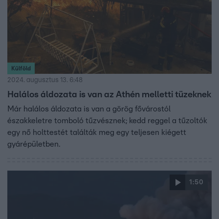
Külföld
2024. augusztus 13. 6:48
Halálos áldozata is van az Athén melletti tüzeknek
Már halálos áldozata is van a görög fővárostól
északkeletre tomboló tűzvésznek; kedd reggel a tűzoltók
egy nő holttestét találták meg egy teljesen kiégett
gyárépületben.
1:50