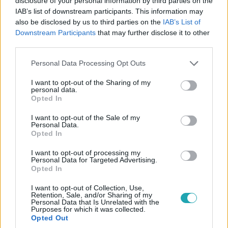
disclosure of your personal information by third parties on the
IAB’s list of downstream participants. This information may
Híradó
also be disclosed by us to third parties on the
IAB’s List of
2024. január 24. 17:37
Downstream Participants
that may further disclose it to other
36 éves férfi halt meg az M3-as autópályán
third parties.
Meghalt egy 36 éves budapesti férfi, amikor a mikrobusz,
Please note that this website/app uses one or more Google
Personal Data Processing Opt Outs
amiben utazott, hátulról egy kamionba rohant az M3-
services and may gather and store information including but
ason kedden késő délután. A kisbuszban hárman voltak, a
not limited to your visit or usage behaviour. You may click to
I want to opt-out of the Sharing of my
personal data.
halálos áldozat az anyósülésen ült. A hátul ülő
grant or deny consent to Google and its third-party tags to
Opted In
könnyebben sérült, a sofőr nem sérült meg. Azt, hogy mi
use your data for below specified purposes in below Google
okozta a Heves megyei Nagyfügednél történt tragédiát, a
consent section.
I want to opt-out of the Sale of my
Personal Data.
rendőrök vizsgálják.
Opted In
1:57
I want to opt-out of processing my
Personal Data for Targeted Advertising.
Opted In
I want to opt-out of Collection, Use,
Retention, Sale, and/or Sharing of my
Personal Data that Is Unrelated with the
Purposes for which it was collected.
Opted Out