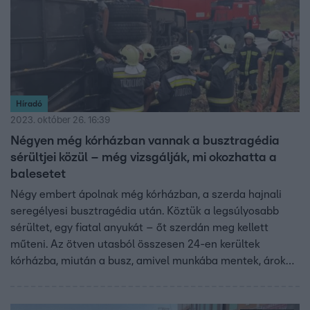
Híradó
2023. október 26. 16:39
Négyen még kórházban vannak a busztragédia
sérültjei közül – még vizsgálják, mi okozhatta a
balesetet
Négy embert ápolnak még kórházban, a szerda hajnali
seregélyesi busztragédia után. Köztük a legsúlyosabb
sérültet, egy fiatal anyukát – őt szerdán meg kellett
műteni. Az ötven utasból összesen 24-en kerültek
kórházba, miután a busz, amivel munkába mentek, árokba
borult. Az 50 éves sofőr a helyszínen meghalt. A
családapát mindenki gyászolja a szülőfalujában és a