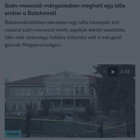
Szén-monoxid-mérgezésben meghalt egy idős
ember a Balatonnál
Balatonalmádiban pénteken egy idős házaspár lett
rosszul szén-monoxid miatt, egyikük életét vesztette.
Idén már tizennégy halálos áldozata volt a mérgező
gáznak Magyarországon.
2:36
Híradó