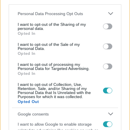
third parties.
Please note that this website/app uses one or more Google
Personal Data Processing Opt Outs
services and may gather and store information including but
not limited to your visit or usage behaviour. You may click to
I want to opt-out of the Sharing of my
personal data.
grant or deny consent to Google and its third-party tags to
Bulvár
Opted In
use your data for below specified purposes in below Google
2023. október 24. 19:36
consent section.
I want to opt-out of the Sale of my
Hailey Bieber: Nem lehetnék egyszer felpuffadva
Personal Data.
Opted In
anélkül, hogy terhes lennék?
A modell elkeserítőnek nevezte, hogy időről-időre
I want to opt-out of processing my
Personal Data for Targeted Advertising.
esetleges terhességéről születnek kommentek.
Opted In
I want to opt-out of Collection, Use,
Retention, Sale, and/or Sharing of my
Personal Data that Is Unrelated with the
Purposes for which it was collected.
Opted Out
Google consents
I want to allow Google to enable storage