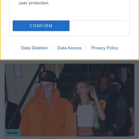
user protection.
Bulvár
2023. március 8. 10:01
„B*szd meg, Hailey Bieber” - kifütyülték Justin
CONFIRM
Bieber feleségét
Egyre durvább támadások érik Hailey Biebert, akire
Selena Gomez miatt zúdult népharag.
Data Deletion
Data Access
Privacy Policy
Bulvár