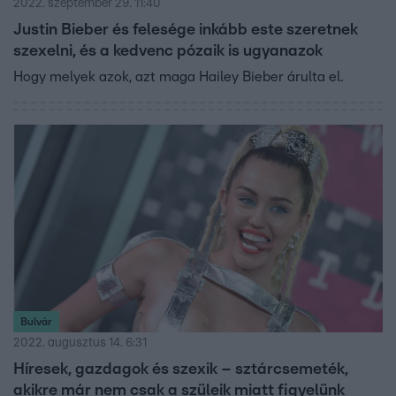
2022. szeptember 29. 11:40
Justin Bieber és felesége inkább este szeretnek
szexelni, és a kedvenc pózaik is ugyanazok
Hogy melyek azok, azt maga Hailey Bieber árulta el.
Bulvár
2022. augusztus 14. 6:31
Híresek, gazdagok és szexik – sztárcsemeték,
akikre már nem csak a szüleik miatt figyelünk