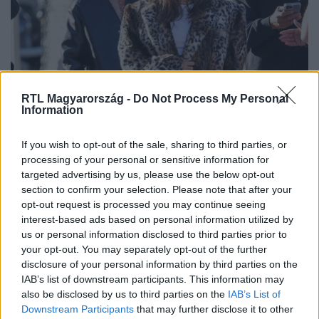
Bulvár
RTL Magyarország -
Do Not Process My Personal
2024. február 15. 12:05
Information
Justin Bieber magyar tervező ruháját viselte a
Super Bowlon
If you wish to opt-out of the sale, sharing to third parties, or
Justin Bieber a vasárnapi Super Bowlon Nanushka „Vico”
processing of your personal or sensitive information for
targeted advertising by us, please use the below opt-out
kabátjában jelent meg a Las Vegas-i Allegiant
section to confirm your selection. Please note that after your
Stadionban.
opt-out request is processed you may continue seeing
interest-based ads based on personal information utilized by
us or personal information disclosed to third parties prior to
your opt-out. You may separately opt-out of the further
disclosure of your personal information by third parties on the
IAB’s list of downstream participants. This information may
also be disclosed by us to third parties on the
IAB’s List of
Downstream Participants
that may further disclose it to other