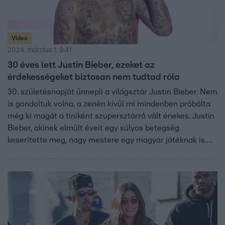
Videó
2024. március 1. 9:41
30 éves lett Justin Bieber, ezeket az
érdekességeket biztosan nem tudtad róla
30. születésnapját ünnepli a világsztár Justin Bieber. Nem
is gondoltuk volna, a zenén kívül mi mindenben próbálta
még ki magát a tiniként szupersztárrá vált énekes. Justin
Bieber, akinek elmúlt éveit egy súlyos betegség
keserítette meg, nagy mestere egy magyar játéknak is.
Hogy melyiknek, kiderül a videóból.