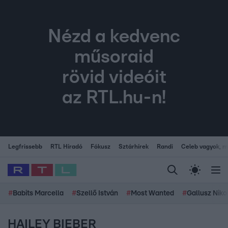
Nézd a kedvenc
műsoraid
rövid videóit
az RTL.hu-n!
Legfrissebb
RTL Híradó
Fókusz
Sztárhírek
Randi
Celeb vagyok, me
#
Babits Marcella
#
Szellő István
#
Most Wanted
#
Gallusz Niko
HAILEY BIEBER