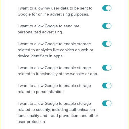
I want to allow my user data to be sent to
Google for online advertising purposes.
I want to allow Google to send me
personalized advertising.
I want to allow Google to enable storage
related to analytics like cookies on web or
device identifiers in apps.
Reggeli
2023. május 4. 8:59
I want to allow Google to enable storage
Bernáth Odett 20 évesen önéletrajzi könyvet írt,
related to functionality of the website or app.
naponta több órát edz és egyetemre is jár
I want to allow Google to enable storage
Bernáth Odett fitneszversenyző nem ismer lehetetlent.
related to personalization.
Mindössze 20 éves, de már önéletrajzi könyvet írt,
amelyben élete kihívásairól mesél, célja, hogy motiváljon
I want to allow Google to enable storage
másokat. Naponta két-három órát az edzőteremben tölt,
related to security, including authentication
és egyetemre is jár. Hogy mik a további tervei, arról
functionality and fraud prevention, and other
user protection.
Bernáth Odett a Reggeliben beszélt.