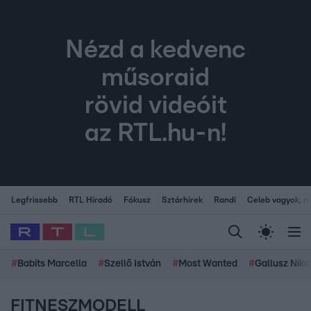
Nézd a kedvenc
műsoraid
rövid videóit
az RTL.hu-n!
Legfrissebb
RTL Híradó
Fókusz
Sztárhírek
Randi
Celeb vagyok, me
#
Babits Marcella
#
Szellő István
#
Most Wanted
#
Gallusz Niko
FITNESZMODELL