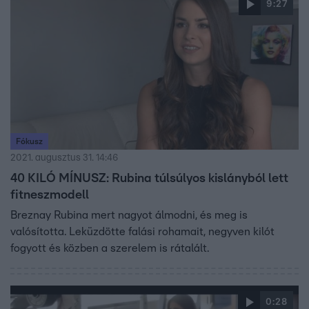
9:27
Fókusz
2021. augusztus 31. 14:46
40 KILÓ MÍNUSZ: Rubina túlsúlyos kislányból lett
fitneszmodell
Breznay Rubina mert nagyot álmodni, és meg is
valósította. Leküzdötte falási rohamait, negyven kilót
fogyott és közben a szerelem is rátalált.
0:28