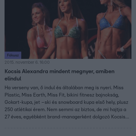
Fókusz
2015. november 6. 16:00
Kocsis Alexandra mindent megnyer, amiben
elindul
Ha verseny van, ő indul és általában meg is nyeri. Miss
Plastic, Miss Earth, Miss Fit, bikini fitnesz bajnokság,
Gokart-kupa, jet –ski és snowboard kupa első hely, plusz
250 atlétikai érem. Nem semmi az biztos, de mi hajtja a
27 éves, egyébként brand-managerként dolgozó Kocsis
Alexandrát, akit már gyerekkora óta csakis az első
helyezés érdekel?