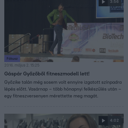
3:56
Fókusz
2016. május 2. 15:25
Gáspár Győzőből fitneszmodell lett!
Győzike talán még sosem volt ennyire izgatott színpadra
lépés előtt. Vasárnap – több hónapnyi felkészülés után –
egy fitneszversenyen mérettette meg magát.
4:02