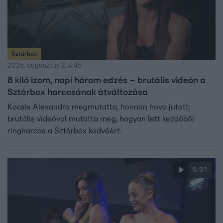
Sztárbox
2025. augusztus 2. 4:45
8 kiló izom, napi három edzés – brutális videón a
Sztárbox harcosának átváltozása
Kocsis Alexandra megmutatta, honnan hova jutott:
brutális videóval mutatta meg, hogyan lett kezdőből
ringharcos a Sztárbox kedvéért.
5:01