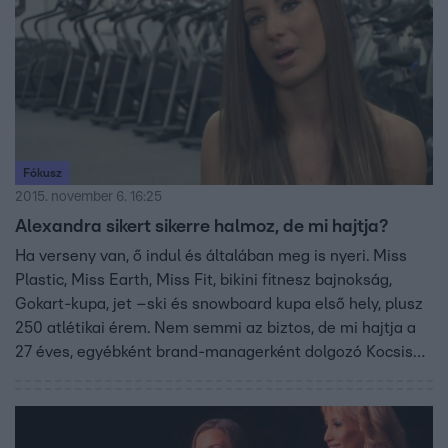
Fókusz
2015. november 6. 16:25
Alexandra sikert sikerre halmoz, de mi hajtja?
Ha verseny van, ő indul és általában meg is nyeri. Miss
Plastic, Miss Earth, Miss Fit, bikini fitnesz bajnokság,
Gokart-kupa, jet –ski és snowboard kupa első hely, plusz
250 atlétikai érem. Nem semmi az biztos, de mi hajtja a
27 éves, egyébként brand-managerként dolgozó Kocsis
Alexandrát, akit már gyerekkora óta csakis az első
helyezés érdekel?