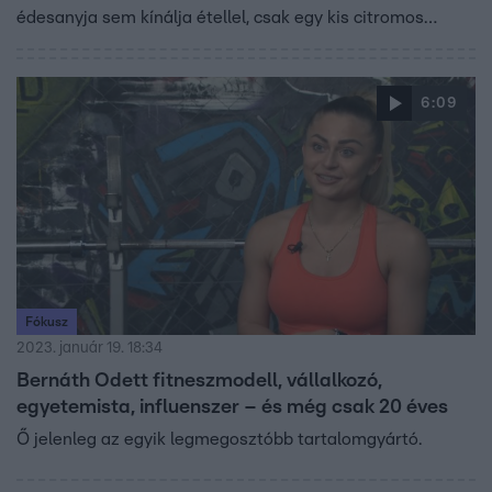
édesanyja sem kínálja étellel, csak egy kis citromos
vízzel. Szerelme, Baronits Gábor is tudja már, ha
étterembe mennek, többnyire egyedül eszik, mert Eszter
szigorú étrendjébe és időbeosztásába nem fér bele, hogy
6:09
vele együtt vacsorázzon.
Fókusz
2023. január 19. 18:34
Bernáth Odett fitneszmodell, vállalkozó,
egyetemista, influenszer – és még csak 20 éves
Ő jelenleg az egyik legmegosztóbb tartalomgyártó.