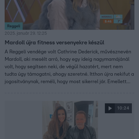
Reggeli
2025. január 29. 12:25
Mardoll újra fitness versenyekre készül
A Reggeli vendége volt Cathrine Dederick, művésznevén
Mardoll, aki mesélt arró, hogy egy ideig nagymamájánál
volt, hogy segítsen neki, de végül hazatért, mert nem
tudta úgy támogatni, ahogy szeretné. Itthon újra nekifut a
jogosítványnak, reméli, hogy most sikerrel jár. Emellett
gőzerővel készül a fitneszversenyeire.
10:24