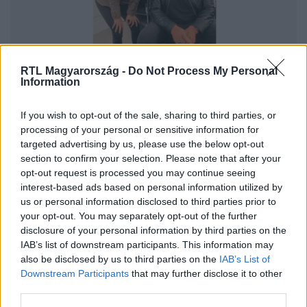
Reggeli
RTL Magyarország -
Do Not Process My Personal
Information
2024. szeptember 26. 9:16
Hogy került Kocsis Alexandra Arnold
If you wish to opt-out of the sale, sharing to third parties, or
Schwarzenegger otthonába?
processing of your personal or sensitive information for
A világbajnok bikini-fitneszmodell gyermekkorában egy
targeted advertising by us, please use the below opt-out
section to confirm your selection. Please note that after your
kis rózsaszín füzetbe írta le álmait, vágyait, ezek közt volt
opt-out request is processed you may continue seeing
például családi ház és autó is. Már több vágyát sikerült
interest-based ads based on personal information utilized by
valóra váltani, például azt is, hogy Arnold
us or personal information disclosed to third parties prior to
Schwarzeneggerrel találkozzon. Ez olyannyira sikerült,
your opt-out. You may separately opt-out of the further
hogy még a karácsonyt is nála töltötte és ajándékot is
disclosure of your personal information by third parties on the
kapott. A Reggeliben elmesélte az egész történetet, ahol
IAB’s list of downstream participants. This information may
azt is megtudhattuk, hogyan gyógyította meg saját
also be disclosed by us to third parties on the
IAB’s List of
2:18
Downstream Participants
that may further disclose it to other
magát.
third parties.