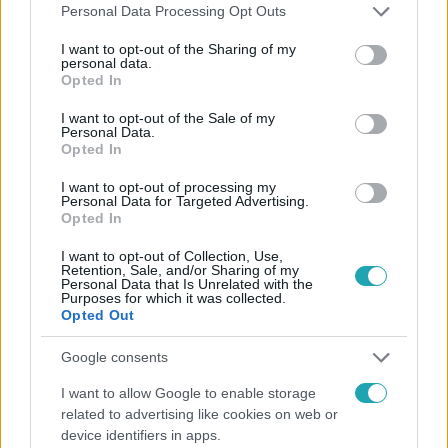
Please note that this website/app uses one or more Google
Personal Data Processing Opt Outs
services and may gather and store information including but
not limited to your visit or usage behaviour. You may click to
I want to opt-out of the Sharing of my
personal data.
grant or deny consent to Google and its third-party tags to
Opted In
use your data for below specified purposes in below Google
consent section.
I want to opt-out of the Sale of my
Personal Data.
Híradó
Opted In
2023. október 5. 16:35
„Úgy tettem, mintha meghaltam volna” – brutális
I want to opt-out of processing my
Personal Data for Targeted Advertising.
részletek derültek ki arról, hogyan próbálta
Opted In
megölni férje fitneszmodell feleségét
I want to opt-out of Collection, Use,
Halottnak tettette magát, így menekült meg a nyírteleki
Retention, Sale, and/or Sharing of my
Personal Data that Is Unrelated with the
nő, aki csütörtökön a bíróságon azt mondta, szerinte férje
Purposes for which it was collected.
készült arra, hogy megöli. A vádlott tavaly ősszel támadt
Opted Out
a feleségére húsklopfolóval, késekkel és puszta kézzel az
Google consents
otthonukban. Másfél éves kislányuk egy másik szobában
aludt. Az áldozatot ma hallgatta meg a bíró, szigorú
I want to allow Google to enable storage
szabályok között: a vádlott még távmeghallgatásban sem
related to advertising like cookies on web or
lehetett jelen, míg felesége a tárgyalóban volt.
device identifiers in apps.
4:54