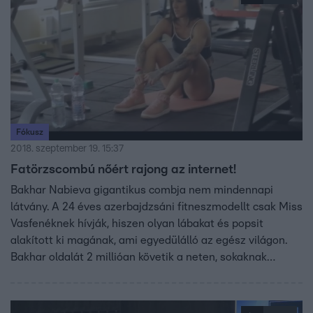
Fókusz
2018. szeptember 19. 15:37
Fatörzscombú nőért rajong az internet!
Bakhar Nabieva gigantikus combja nem mindennapi
látvány. A 24 éves azerbajdzsáni fitneszmodellt csak Miss
Vasfenéknek hívják, hiszen olyan lábakat és popsit
alakított ki magának, ami egyedülálló az egész világon.
Bakhar oldalát 2 millióan követik a neten, sokaknak
állítólag nem csak formás idomai tetszenek....