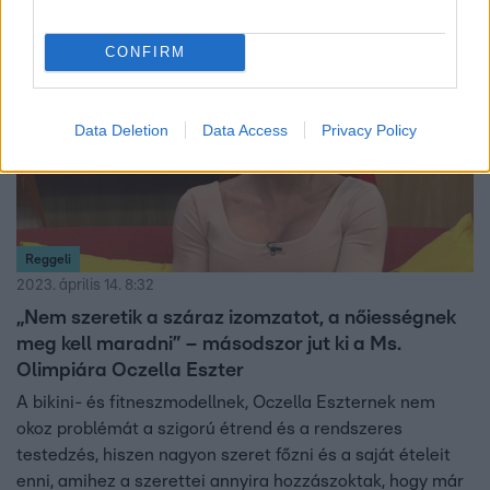
6:30
CONFIRM
Data Deletion
Data Access
Privacy Policy
Reggeli
2023. április 14. 8:32
„Nem szeretik a száraz izomzatot, a nőiességnek
meg kell maradni” – másodszor jut ki a Ms.
Olimpiára Oczella Eszter
A bikini- és fitneszmodellnek, Oczella Eszternek nem
okoz problémát a szigorú étrend és a rendszeres
testedzés, hiszen nagyon szeret főzni és a saját ételeit
enni, amihez a szerettei annyira hozzászoktak, hogy már