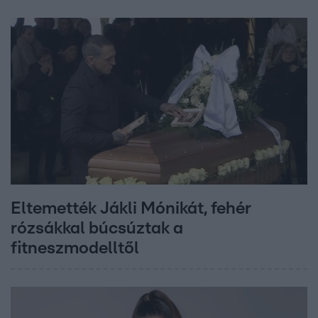
Eltemették Jákli Mónikát, fehér
rózsákkal búcsúztak a
fitneszmodelltől