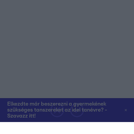
Elkezdte már beszerezni a gyermekének
szükséges tanszereket az idei tanévre? -
Szavazz itt!