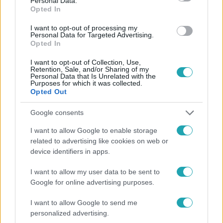
Personal Data.
Opted In
#
FÓKUSZ
#
NYERTES
#
ADÁSRÉSZLETEK
I want to opt-out of processing my
#
KOCSIS ALEXANDRA
#
FITNESZMODELL
Personal Data for Targeted Advertising.
Opted In
#
BIKINI FITNESZ
#
SPORTOLÓ
#
HOLLÓSI SZANDRA
I want to opt-out of Collection, Use,
Retention, Sale, and/or Sharing of my
Personal Data that Is Unrelated with the
Purposes for which it was collected.
Opted Out
Google consents
I want to allow Google to enable storage
Népszerű
related to advertising like cookies on web or
device identifiers in apps.
I want to allow my user data to be sent to
Google for online advertising purposes.
7:51
I want to allow Google to send me
personalized advertising.