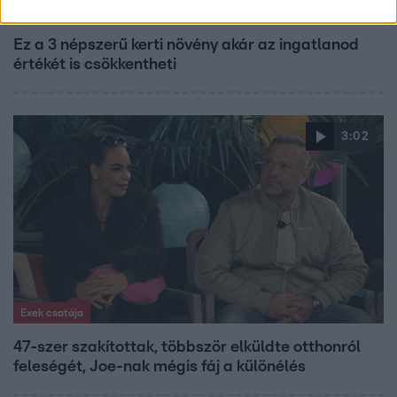
Életmód
Ez a 3 népszerű kerti növény akár az ingatlanod
értékét is csökkentheti
3:02
Exek csatája
47-szer szakítottak, többször elküldte otthonról
feleségét, Joe-nak mégis fáj a különélés