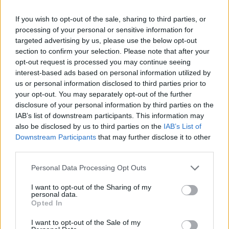
legyen a Google-találatokban!
If you wish to opt-out of the sale, sharing to third parties, or
processing of your personal or sensitive information for
targeted advertising by us, please use the below opt-out
section to confirm your selection. Please note that after your
opt-out request is processed you may continue seeing
interest-based ads based on personal information utilized by
us or personal information disclosed to third parties prior to
your opt-out. You may separately opt-out of the further
disclosure of your personal information by third parties on the
IAB’s list of downstream participants. This information may
also be disclosed by us to third parties on the
IAB’s List of
Kövess minket, és értesülj a friss hírekről a
Downstream Participants
that may further disclose it to other
third parties.
Facebookon is!
Please note that this website/app uses one or more Google
Personal Data Processing Opt Outs
services and may gather and store information including but
Követem
not limited to your visit or usage behaviour. You may click to
I want to opt-out of the Sharing of my
personal data.
grant or deny consent to Google and its third-party tags to
Opted In
use your data for below specified purposes in below Google
consent section.
I want to opt-out of the Sale of my