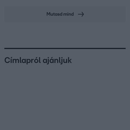
Mutasd mind
Címlapról ajánljuk