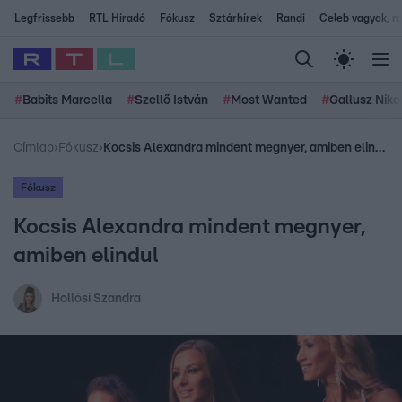
Legfrissebb
RTL Híradó
Fókusz
Sztárhírek
Randi
Celeb vagyok, me
#
Babits Marcella
#
Szellő István
#
Most Wanted
#
Gallusz Niko
Címlap
›
Fókusz
›
Kocsis Alexandra mindent megnyer, amiben elindul
Fókusz
Kocsis Alexandra mindent megnyer,
amiben elindul
Hollósi Szandra