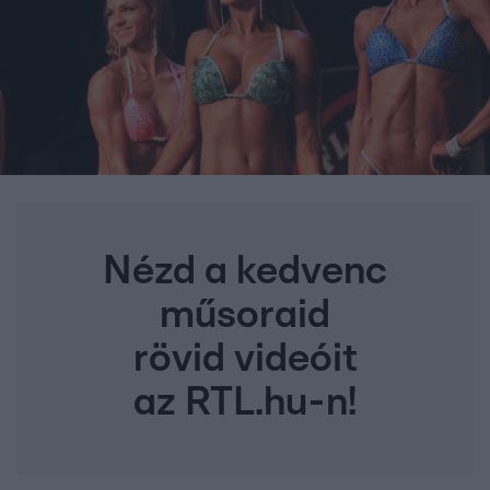
Nézd a kedvenc
műsoraid
rövid videóit
az RTL.hu-n!