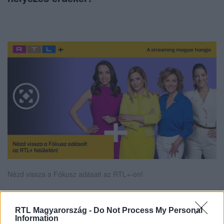
Nézd vissza a Fókusz adásait az RTL+-on!
RTL Magyarország -
Do Not Process My Personal
Itt állítsd be, hogy az RTL.hu az elsők között
Information