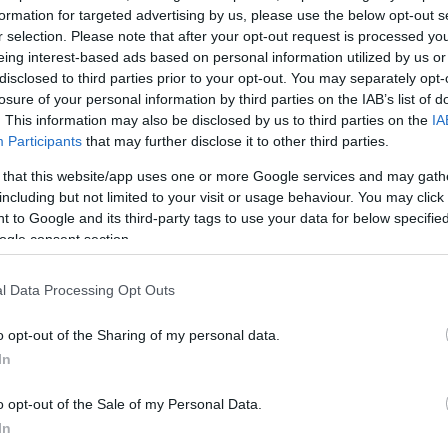
b figyelmet kapott, és sokan kíváncsiak rá, milyen 
formation for targeted advertising by us, please use the below opt-out s
r selection. Please note that after your opt-out request is processed y
ások történtek, amelyekről nyíltan beszél a közösség
eing interest-based ads based on personal information utilized by us or
disclosed to third parties prior to your opt-out. You may separately opt-
losure of your personal information by third parties on the IAB’s list of
. This information may also be disclosed by us to third parties on the
IA
Participants
that may further disclose it to other third parties.
 that this website/app uses one or more Google services and may gath
including but not limited to your visit or usage behaviour. You may click 
 típus. Eddig hamarabb megnyert mindent fejben, mint h
 to Google and its third-party tags to use your data for below specifi
ogle consent section.
l áll. Már kiskorában is bokszolónak öltözött farsangon,
gypapájának megígérte, hogy hazaviszi az övet, így moti
l Data Processing Opt Outs
o opt-out of the Sharing of my personal data.
In
nélete
o opt-out of the Sale of my Personal Data.
In