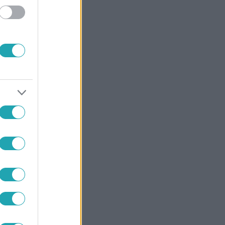
am-oldalán
 el, de az