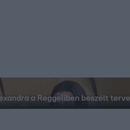
kolett
#
Időjárás
#
RTL műsor
#
Víz
#
Magyar Péter
#
Csillagjeg
exandra a Reggeliben beszélt terve