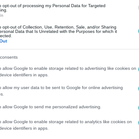
című műsorokban.
 Boyard – Az erőd
to opt-out of processing my Personal Data for Targeted
ing.
In
nya lett két kisfiúnak, Nolennek és Závennek. Az Instagr
o opt-out of Collection, Use, Retention, Sale, and/or Sharing
rzés számára ez a szerep. A magánéletéről keveset árul
ersonal Data that Is Unrelated with the Purposes for which it
lected.
rténtek az életében.
Out
consents
o allow Google to enable storage related to advertising like cookies on
evice identifiers in apps.
o allow my user data to be sent to Google for online advertising
terepjáróval rója az utakat.
s.
ém sportokat próbál ki.
to allow Google to send me personalized advertising.
oszt meg életével kapcsolatos pillanatokat.
o allow Google to enable storage related to analytics like cookies on
evice identifiers in apps.