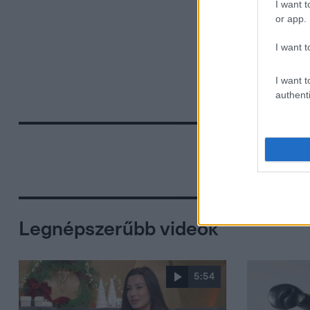
I want t
or app.
I want t
I want t
authenti
Legnépszerűbb videók
5:54