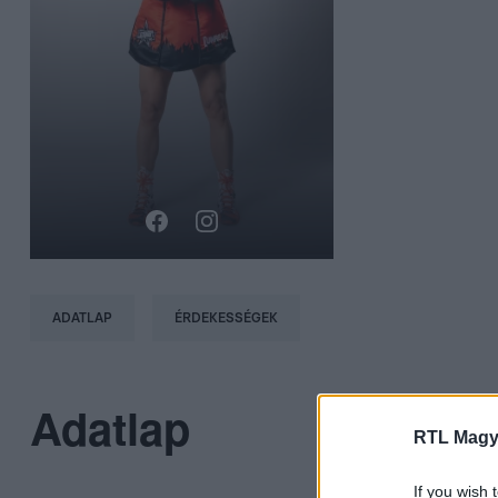
ADATLAP
ÉRDEKESSÉGEK
Adatlap
RTL Magy
If you wish 