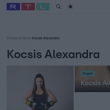
#
Babits Marcella
#
Szellő István
#
Most Wanted
#
Gallusz Ni
Címlap
›
Sztárok
›
Kocsis Alexandra
Kocsis Alexandra
Reggeli
Kocsis Al