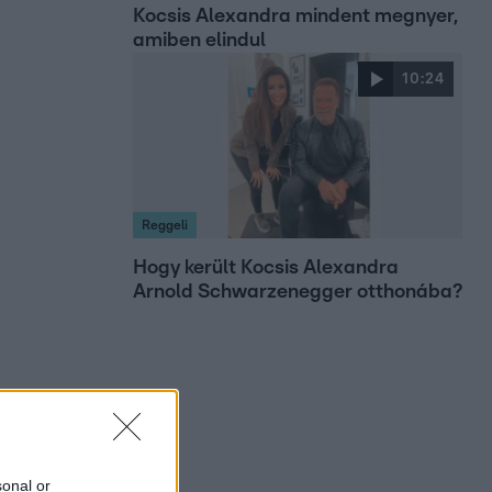
Kocsis Alexandra mindent megnyer,
amiben elindul
10:24
Reggeli
Hogy került Kocsis Alexandra
Arnold Schwarzenegger otthonába?
sonal or