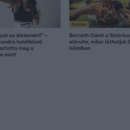
Sztárbox
yok az életemért!” –
Bernáth Odett a Sztárbo
xandra halálközeli
elárulta, mikor láthatjuk ő
sztotta meg a
bikiniben
a alatt