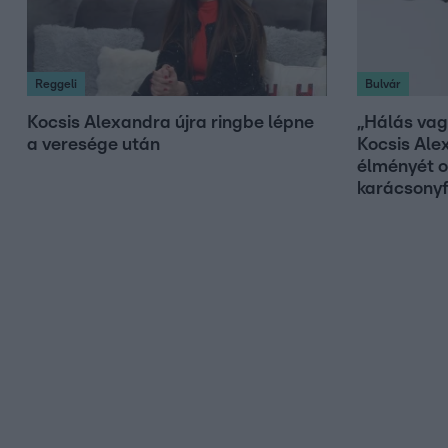
Reggeli
Bulvár
Kocsis Alexandra újra ringbe lépne
„Hálás vag
a veresége után
Kocsis Ale
élményét o
karácsonyf