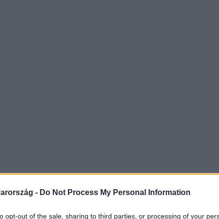
arország -
Do Not Process My Personal Information
to opt-out of the sale, sharing to third parties, or processing of your per