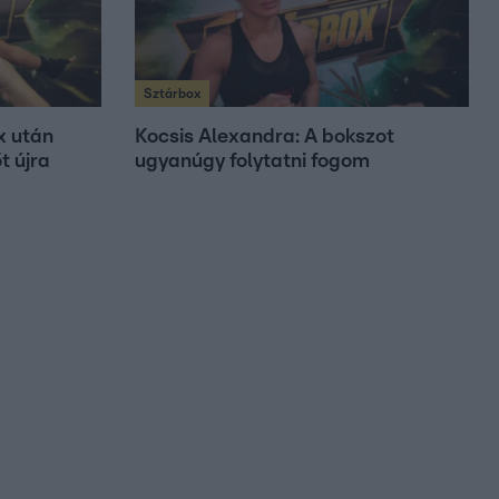
Sztárbox
x után
Kocsis Alexandra: A bokszot
t újra
ugyanúgy folytatni fogom