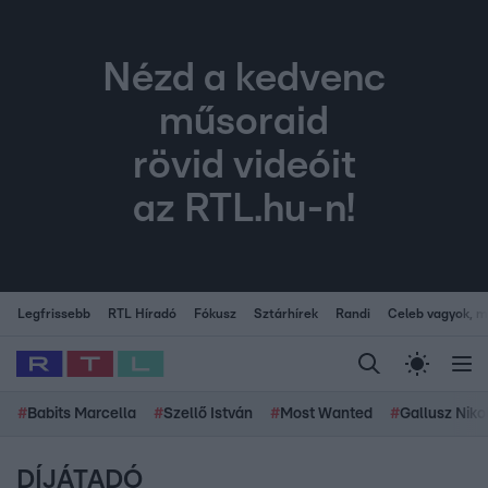
Nézd a kedvenc
műsoraid
rövid videóit
az RTL.hu-n!
Legfrissebb
RTL Híradó
Fókusz
Sztárhírek
Randi
Celeb vagyok, me
#
Babits Marcella
#
Szellő István
#
Most Wanted
#
Gallusz Niko
DÍJÁTADÓ