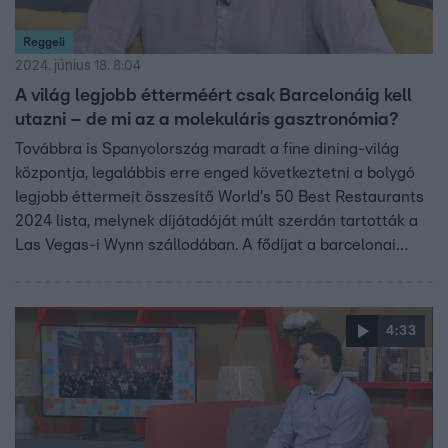
Reggeli
2024. június 18. 8:04
A világ legjobb étterméért csak Barcelonáig kell
utazni – de mi az a molekuláris gasztronómia?
Továbbra is Spanyolország maradt a fine dining-világ
központja, legalábbis erre enged következtetni a bolygó
legjobb éttermeit összesítő World's 50 Best Restaurants
2024 lista, melynek díjátadóját múlt szerdán tartották a
Las Vegas-i Wynn szállodában. A fődíjat a barcelonai
Disfrutar nyerte meg – hogy ott milyen ételeket
kóstolhatunk, ha egyáltalán sikerül asztalt foglalni, kik
vannak még a top 5-ben, és hogy milyen volt a díjátadó,
4:33
arról az azon résztvevő Jókuti András gasztrobloggert
kérdeztük, aki a lista számos éttermében járt már.