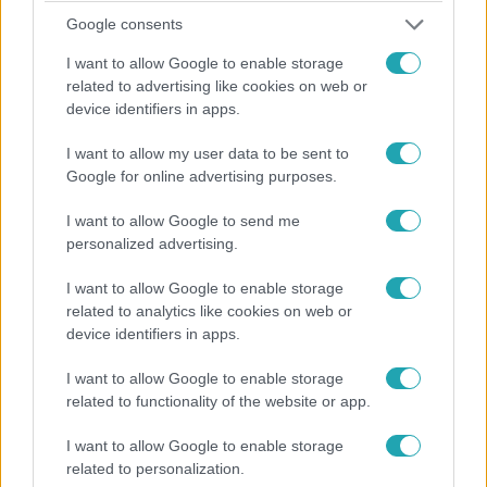
Google consents
I want to allow Google to enable storage
Fókusz
related to advertising like cookies on web or
2025. november 25. 6:35
device identifiers in apps.
Miért fontos ma még jobban az újságírás? A
Honorka-díj idei nyertesei válaszolnak
I want to allow my user data to be sent to
Google for online advertising purposes.
A 20. Hégető Honorka-díjátadón újságírók és fotósok
kaptak elismerést olyan munkákért, amelyek a
I want to allow Google to send me
társadalom legnehezebb történeteit hozták felszínre.
personalized advertising.
I want to allow Google to enable storage
related to analytics like cookies on web or
device identifiers in apps.
I want to allow Google to enable storage
related to functionality of the website or app.
I want to allow Google to enable storage
related to personalization.