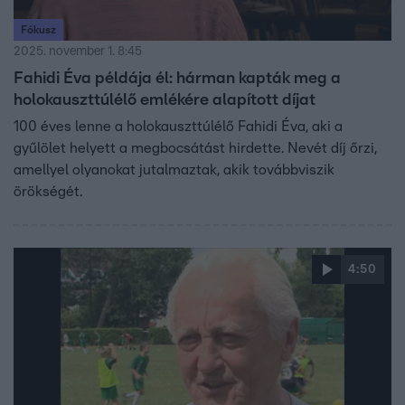
Fókusz
2025. november 1. 8:45
Fahidi Éva példája él: hárman kapták meg a
holokauszttúlélő emlékére alapított díjat
100 éves lenne a holokauszttúlélő Fahidi Éva, aki a
gyűlölet helyett a megbocsátást hirdette. Nevét díj őrzi,
amellyel olyanokat jutalmaztak, akik továbbviszik
örökségét.
4:50