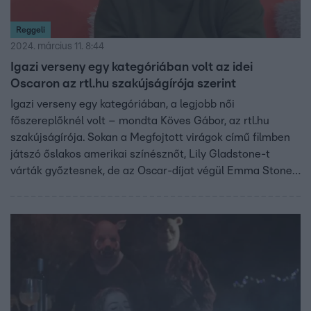
Reggeli
2024. március 11. 8:44
Igazi verseny egy kategóriában volt az idei
Oscaron az rtl.hu szakújságírója szerint
Igazi verseny egy kategóriában, a legjobb női
főszereplőknél volt – mondta Köves Gábor, az rtl.hu
szakújságírója. Sokan a Megfojtott virágok című filmben
játszó őslakos amerikai színésznőt, Lily Gladstone-t
várták győztesnek, de az Oscar-díjat végül Emma Stone
kapta a Szegény párákért. A 96. Oscar-díjátadót Köves
élőben követte, szerinte kicsit megkopott már a gála
csillogása – egyéb benyomásairól is mesélt a Reggeliben.