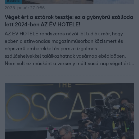
Belföld
2025. január 27. 9:56
Véget ért a sztárok tesztje: ez a gyönyörű szálloda
lett 2024-ben AZ ÉV HOTELE!
AZ ÉV HOTELE rendszeres nézői jól tudják már, hogy
ebben a színvonalas magazinműsorban közismert és
népszerű emberekkel és persze izgalmas
szálláshelyekkel találkozhatnak vasárnap ebédidőben.
Nem volt ez másként a verseny múlt vasárnap véget ért
hetedik évadában sem!