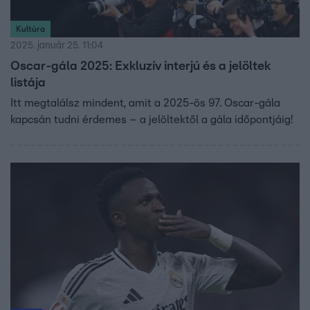
Kultúra
2025. január 25. 11:04
Oscar-gála 2025: Exkluzív interjú és a jelöltek
listája
Itt megtalálsz mindent, amit a 2025-ös 97. Oscar-gála
kapcsán tudni érdemes – a jelöltektől a gála időpontjáig!