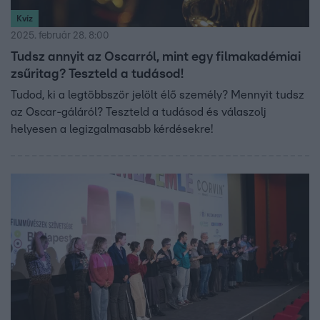
Kvíz
2025. február 28. 8:00
Tudsz annyit az Oscarról, mint egy filmakadémiai
zsűritag? Teszteld a tudásod!
Tudod, ki a legtöbbször jelölt élő személy? Mennyit tudsz
az Oscar-gáláról? Teszteld a tudásod és válaszolj
helyesen a legizgalmasabb kérdésekre!