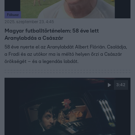
Fókusz
2025. szeptember 23. 4:45
Magyar futballtörténelem: 58 éve lett
Aranylabdás a Császár
58 éve nyerte el az Aranylabdát Albert Flórián. Családja,
a Fradi és az utókor ma is méltó helyen őrzi a Császár
örökségét – és a legendás labdát.
3:42