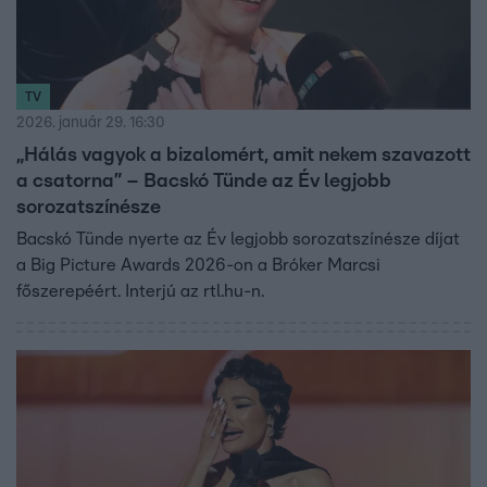
TV
2026. január 29. 16:30
„Hálás vagyok a bizalomért, amit nekem szavazott
a csatorna” – Bacskó Tünde az Év legjobb
sorozatszínésze
Bacskó Tünde nyerte az Év legjobb sorozatszínésze díjat
a Big Picture Awards 2026-on a Bróker Marcsi
főszerepéért. Interjú az rtl.hu-n.