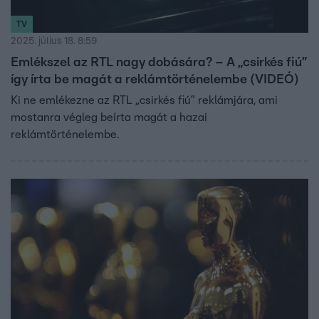
TV
2025. július 18. 8:59
Emlékszel az RTL nagy dobására? – A „csirkés fiú”
így írta be magát a reklámtörténelembe (VIDEÓ)
Ki ne emlékezne az RTL „csirkés fiú” reklámjára, ami
mostanra végleg beírta magát a hazai
reklámtörténelembe.