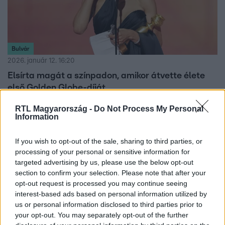
Bulvár
2026. január 12. 16:20
Elsírta magát a színpadon, amikor átvette élete
első Golden Globe-díját
Teyana Taylor pályafutása csúcsára ért: a színész-
RTL Magyarország -
Do Not Process My Personal
énekesnő első Golden Globe-díját nyerte el, a beszéde
Information
közben pedig nem tudta visszatartani a könnyeit.
If you wish to opt-out of the sale, sharing to third parties, or
processing of your personal or sensitive information for
targeted advertising by us, please use the below opt-out
3:21
section to confirm your selection. Please note that after your
opt-out request is processed you may continue seeing
interest-based ads based on personal information utilized by
us or personal information disclosed to third parties prior to
your opt-out. You may separately opt-out of the further