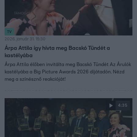
TV
2026. január 31. 15:30
Árpa Attila így hívta meg Bacskó Tündét a
kastélyába
Árpa Attila élőben invitálta meg Bacskó Tündét Az Árulók
kastélyába a Big Picture Awards 2026 díjátadón. Nézd
meg a színésznő reakcióját!
4:35