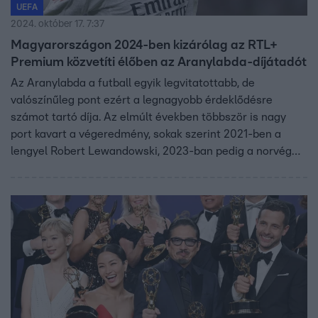
UEFA
2024. október 17. 7:37
Magyarországon 2024-ben kizárólag az RTL+
Premium közvetíti élőben az Aranylabda-díjátadót
Az Aranylabda a futball egyik legvitatottabb, de
valószínűleg pont ezért a legnagyobb érdeklődésre
számot tartó díja. Az elmúlt években többször is nagy
port kavart a végeredmény, sokak szerint 2021-ben a
lengyel Robert Lewandowski, 2023-ban pedig a norvég
Erling Haaland érdemelte volna meg a díjat. Mindkétszer
az argentin fenoméné, Lionel Messié lett az Aranylabda.
Hogy ezúttal lesz-e vita, vagy a sokak által biztos
befutónak gondolt Real Madrid-os Vinícius Júnior kapja
meg az Aranylabdát, kiderül október 28-án este, amikor
az RTL+ Premium élőben közvetíti a ceremóniát.