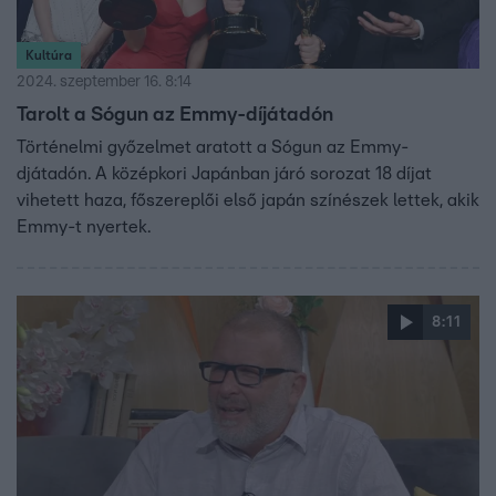
Kultúra
2024. szeptember 16. 8:14
Tarolt a Sógun az Emmy-díjátadón
Történelmi győzelmet aratott a Sógun az Emmy-
djátadón. A középkori Japánban járó sorozat 18 díjat
vihetett haza, főszereplői első japán színészek lettek, akik
Emmy-t nyertek.
8:11