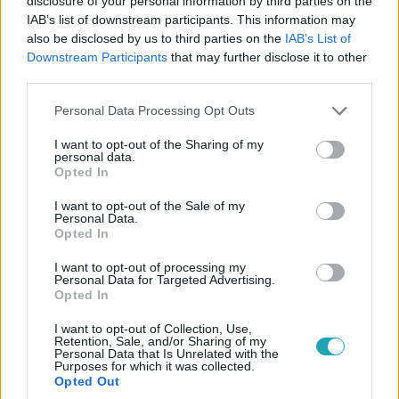
disclosure of your personal information by third parties on the
IAB’s list of downstream participants. This information may
also be disclosed by us to third parties on the
IAB’s List of
Downstream Participants
that may further disclose it to other
third parties.
Híradó
2025. december 10. 17:53
Please note that this website/app uses one or more Google
Personal Data Processing Opt Outs
services and may gather and store information including but
Krasznahorkai átvette a Nobel-díjat
not limited to your visit or usage behaviour. You may click to
I want to opt-out of the Sharing of my
A díjat a svéd király adta át Krasznahorkai Lászlónak.
personal data.
grant or deny consent to Google and its third-party tags to
Opted In
Itthon egész napos programokkal ünnepelték a gyulai
use your data for below specified purposes in below Google
származású írót és életművét.
consent section.
I want to opt-out of the Sale of my
Personal Data.
Opted In
I want to opt-out of processing my
4:22
Personal Data for Targeted Advertising.
Opted In
I want to opt-out of Collection, Use,
Retention, Sale, and/or Sharing of my
Personal Data that Is Unrelated with the
Purposes for which it was collected.
Opted Out