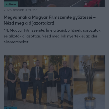
Kultúra
2025. február 9. 20:27
Megvannak a Magyar Filmszemle győztesei –
Nézd meg a díjazottakat!
44. Magyar Filmszemle: Íme a legjobb filmek, sorozatok
és alkotók díjazottjai. Nézd meg, kik nyerték el az idei
elismeréseket!