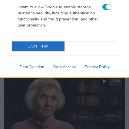
I want to allow Google to enable storage
Bulvár
related to security, including authentication
functionality and fraud prevention, and other
2025. november 24. 20:00
user protection.
„Letört fog, eső, nulla smink” – Sápi Vivi bevitte a
valódit a vörös szőnyegre
Sápi Vivi TOP TikTok díjat nyert a Creator Awardson, és
CONFIRM
őszinte vallomásban mesélt az est tökéletlenségeiről, és
annak minden szépségéről.
Data Deletion
Data Access
Privacy Policy
2:54