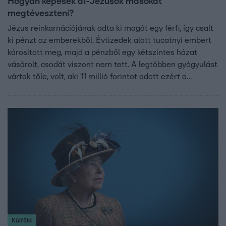
Hogyan képesek ál-Jézusok másokat
megtéveszteni?
Jézus reinkarnációjának adta ki magát egy férfi, így csalt
ki pénzt az emberekből. Évtizedek alatt tucatnyi embert
károsított meg, majd a pénzből egy kétszintes házat
vásárolt, csodát viszont nem tett. A legtöbben gyógyulást
vártak tőle, volt, aki 11 millió forintot adott ezért a
csalónak. Még a saját élettársát is éveken át
megtévesztette. Hogyan dolgoznak az ilyen szélhámosok
és mi ennek a pszichológiája?
Külföld