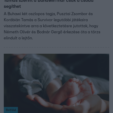
Tamás szerint a Buhawin már csak a csoda
segíthet
A Buhawi két oszlopos tagja, Pusztai Zsombor és
Korábián Tamás a Survivor legutóbbi játékaira
visszatekintve arra a következtetésre jutottak, hogy
Németh Olivér és Bodnár Gergő érkezése óta a törzs
elindult a lejtőn.
Belföld