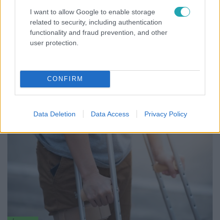
70 ezer ember is érkezhet a csodarabbi sírjához a
I want to allow Google to enable storage
csaknem ezer lelkes Bodrogkeresztúrra, a helyiek
related to security, including authentication
aggódnak
functionality and fraud prevention, and other
Csaknem 70 ezer emberre számítanak hétfőn
user protection.
Bodrogkeresztúron a csodarabbi halálának
évfordulójához kapcsolódó zarándoklaton. Reb Steiner
Saje nevéhez egy sor csoda kapcsolódik. Egykori házához
CONFIRM
és sírjához már a hétvégén is sokan ellátogattak. A
keddig tartó zarándoklat – sok helyi szerint – megterheli
a csaknem ezer lelkes település életét.
Data Deletion
Data Access
Privacy Policy