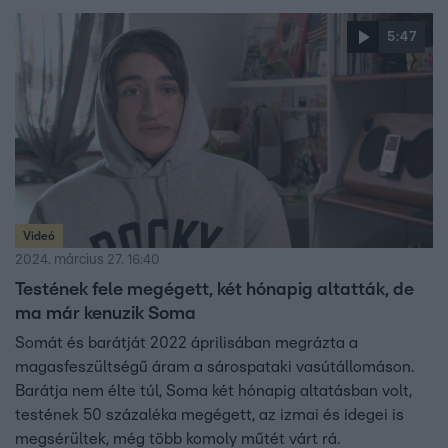
5:47
Videó
2024. március 27. 16:40
Testének fele megégett, két hónapig altatták, de
ma már kenuzik Soma
Somát és barátját 2022 áprilisában megrázta a
magasfeszültségű áram a sárospataki vasútállomáson.
Barátja nem élte túl, Soma két hónapig altatásban volt,
testének 50 százaléka megégett, az izmai és idegei is
megsérültek, még több komoly műtét várt rá.