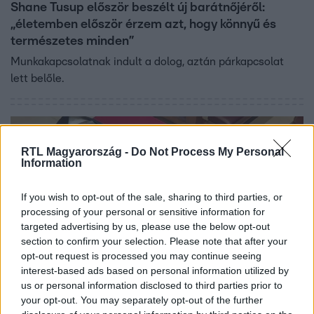
Shane Tusup először beszélt új barátnőjéről:
„életemben először érzem azt, hogy könnyű és
természetes minden”
Munkakapcsolatnak indult a dolog, aztán párkapcsolat
lett belőle.
RTL Magyarország -
Do Not Process My Personal
Information
If you wish to opt-out of the sale, sharing to third parties, or
processing of your personal or sensitive information for
targeted advertising by us, please use the below opt-out
section to confirm your selection. Please note that after your
opt-out request is processed you may continue seeing
interest-based ads based on personal information utilized by
Külföld
us or personal information disclosed to third parties prior to
2023. május 25. 16:20
your opt-out. You may separately opt-out of the further
Csoda történt? Négy év alatt sem kezdett el