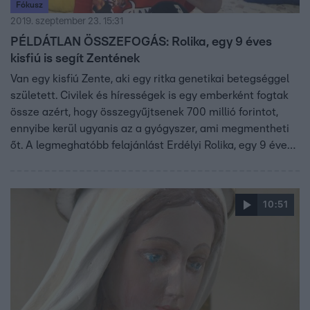
Fókusz
2019. szeptember 23. 15:31
PÉLDÁTLAN ÖSSZEFOGÁS: Rolika, egy 9 éves
kisfiú is segít Zentének
Van egy kisfiú Zente, aki egy ritka genetikai betegséggel
született. Civilek és hírességek is egy emberként fogtak
össze azért, hogy összegyűjtsenek 700 millió forintot,
ennyibe kerül ugyanis az a gyógyszer, ami megmentheti
őt. A legmeghatóbb felajánlást Erdélyi Rolika, egy 9 éves
kisfiú tette. Ha Te is segítenél Zentének, itt megtudhatod
a részleteket.
10:51