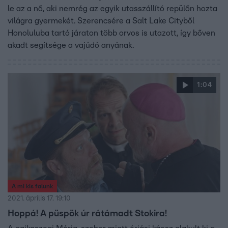
le az a nő, aki nemrég az egyik utasszállító repülőn hozta
világra gyermekét. Szerencsére a Salt Lake Cityből
Honoluluba tartó járaton több orvos is utazott, így bőven
akadt segítsége a vajúdó anyának.
1:04
A mi kis falunk
2021. április 17. 19:10
Hoppá! A püspök úr rátámadt Stokira!