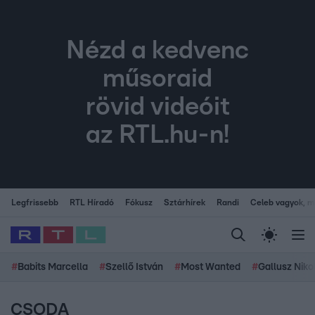
Nézd a kedvenc
műsoraid
rövid videóit
az RTL.hu-n!
Legfrissebb
RTL Híradó
Fókusz
Sztárhírek
Randi
Celeb vagyok, me
#
Babits Marcella
#
Szellő István
#
Most Wanted
#
Gallusz Niko
CSODA