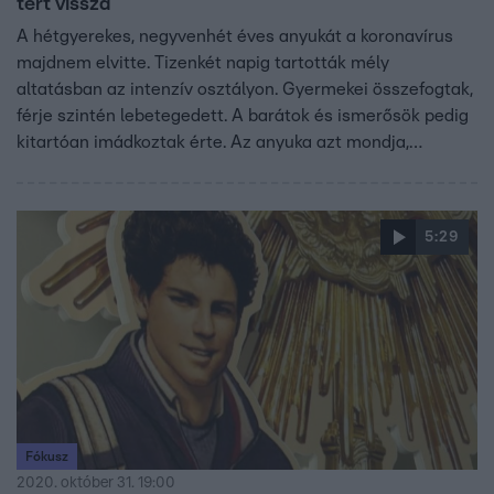
tért vissza
A hétgyerekes, negyvenhét éves anyukát a koronavírus
majdnem elvitte. Tizenkét napig tartották mély
altatásban az intenzív osztályon. Gyermekei összefogtak,
férje szintén lebetegedett. A barátok és ismerősök pedig
kitartóan imádkoztak érte. Az anyuka azt mondja,
mostantól márciusban új születésnapot ünnepel.
5:29
Fókusz
2020. október 31. 19:00