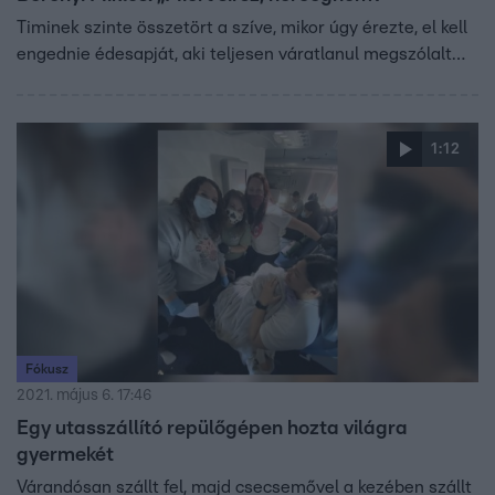
Timinek szinte összetört a szíve, mikor úgy érezte, el kell
engednie édesapját, aki teljesen váratlanul megszólalt…
1:12
Fókusz
2021. május 6. 17:46
Egy utasszállító repülőgépen hozta világra
gyermekét
Várandósan szállt fel, majd csecsemővel a kezében szállt