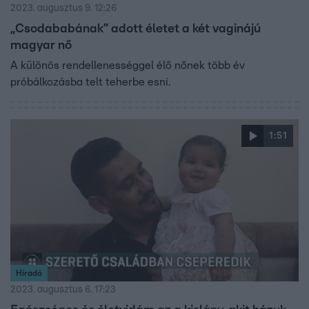
2023. augusztus 9. 12:26
„Csodababának” adott életet a két vaginájú
magyar nő
A különös rendellenességgel élő nőnek több év
próbálkozásba telt teherbe esni.
1:51
Híradó
2023. augusztus 6. 17:23