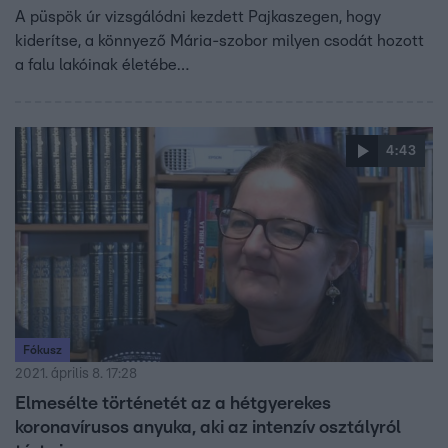
A püspök úr vizsgálódni kezdett Pajkaszegen, hogy
kiderítse, a könnyező Mária-szobor milyen csodát hozott
a falu lakóinak életébe…
4:43
Fókusz
2021. április 8. 17:28
Elmesélte történetét az a hétgyerekes
koronavírusos anyuka, aki az intenzív osztályról