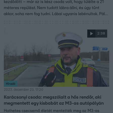
kezdődött – már az is kész csoda volt, hogy túlélte a 21
méteres repülést. Nem tudott lábra állni, és úgy tűnt
akkor, soha nem fog tudni. Lábai ugyanis lebénultak. Pál
azonban nemhogy nem adta fel, videóra vette az
újjászületését. A Fókusz bemutatta emberfeletti
küzdelmeit és hatalmas akaraterejét és tapasztalatait,
2:38
amit nemcsak a nézőkkel, hanem gyerekekkel is
megosztott.
Híradó
2023. december 23. 17:20
Karácsonyi csoda: megszólalt a hős rendőr, aki
megmentett egy kisbabát az M3-as autópályán
Hathetes csecsemő életét mentették meg az M3-as