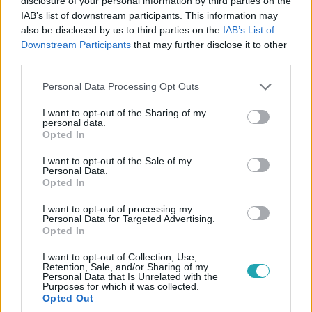
disclosure of your personal information by third parties on the
oszlani az apáca holtteste, akit nemrég
IAB’s list of downstream participants. This information may
exhumáltak
also be disclosed by us to third parties on the
IAB’s List of
Downstream Participants
that may further disclose it to other
Az apró amerikai városba máris elindultak a zarándokok.
third parties.
Please note that this website/app uses one or more Google
Personal Data Processing Opt Outs
services and may gather and store information including but
1:07
not limited to your visit or usage behaviour. You may click to
I want to opt-out of the Sharing of my
personal data.
grant or deny consent to Google and its third-party tags to
Opted In
use your data for below specified purposes in below Google
consent section.
I want to opt-out of the Sale of my
Personal Data.
Opted In
I want to opt-out of processing my
Personal Data for Targeted Advertising.
Opted In
Fókusz
I want to opt-out of Collection, Use,
2023. május 18. 18:25
Retention, Sale, and/or Sharing of my
Personal Data that Is Unrelated with the
Guinness-rekordot döntött: alig hét nap alatt járta
Purposes for which it was collected.
Opted Out
be a világ hét csodáját egy brit férfi