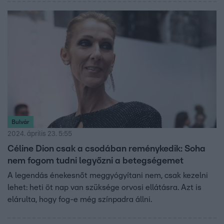
kerekegyháziak szerint csoda történt a pályán, a
labdarúgó szövetség vizsgálatot indít az ügyben.
Bulvár
2024. április 23. 5:55
Céline Dion csak a csodában reménykedik: Soha
nem fogom tudni legyőzni a betegségemet
A legendás énekesnőt meggyógyítani nem, csak kezelni
lehet: heti öt nap van szüksége orvosi ellátásra. Azt is
elárulta, hogy fog-e még színpadra állni.