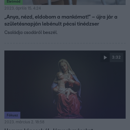
Életmód
2023. április 15. 4:24
„Anya, nézd, eldobom a mankómat!” – újra jár a
születésnapján lebénult pécsi tinédzser
Családja csodáról beszél.
3:32
Fókusz
2023. március 2. 18:58