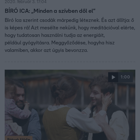
2020. február 3. 17:04
BÍRÓ ICA: „Minden a szívben dől el”
Bíró Ica szerint csodák márpedig léteznek. És azt állítja: ő
is képes rá! Azt mesélte nekünk, hogy meditációval elérte,
hogy tudatosan használni tudja az energiáit,
például gyógyításra. Meggyőződése, hogyha hisz
valamiben, akkor azt úgyis bevonzza.
1:00
Bátrak földje