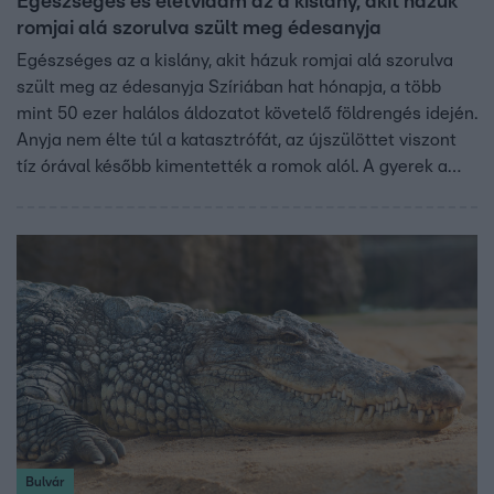
Egészséges és életvidám az a kislány, akit házuk
romjai alá szorulva szült meg édesanyja
Egészséges az a kislány, akit házuk romjai alá szorulva
szült meg az édesanyja Szíriában hat hónapja, a több
mint 50 ezer halálos áldozatot követelő földrengés idején.
Anyja nem élte túl a katasztrófát, az újszülöttet viszont
tíz órával később kimentették a romok alól. A gyerek a
nagynénjéhez került.
Bulvár