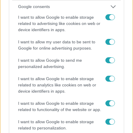
Egészen pontosan 6 nap, 16 óra és 14 perc alatt több mint
Google consents
36 700 kilométert utazott. Járt a kínai nagy falnál,
I want to allow Google to enable storage
ellátogatott a jordániai Petra homokkő városához, a perui
related to advertising like cookies on web or
Machu Picchuhoz, Brazíliába a Megváltó Krisztus
device identifiers in apps.
szobrához, a római Colosseumhoz, valamint Indiába a Taj
Mahalhoz is. Az összes helyszín lenyűgözte, de azt
I want to allow my user data to be sent to
mondja, talán a Machu Picchu volt az egyik kedvence.
Google for online advertising purposes.
2:22
I want to allow Google to send me
personalized advertising.
I want to allow Google to enable storage
related to analytics like cookies on web or
device identifiers in apps.
I want to allow Google to enable storage
related to functionality of the website or app.
Híradó
I want to allow Google to enable storage
2023. április 23. 16:33
related to personalization.