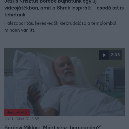
Jézus Krisztus bőrébe bújhatunk egy új
videojátékban, amit a Shrek inspirált – csodákat is
tehetünk
Halszaporítás, kereskedők kiebrudalása a templomból,
minden van itt.
2:08
Barátok közt
2021. július 17. 18:55
Berényi Miklós: „Miért sírsz, hercegnőm?”