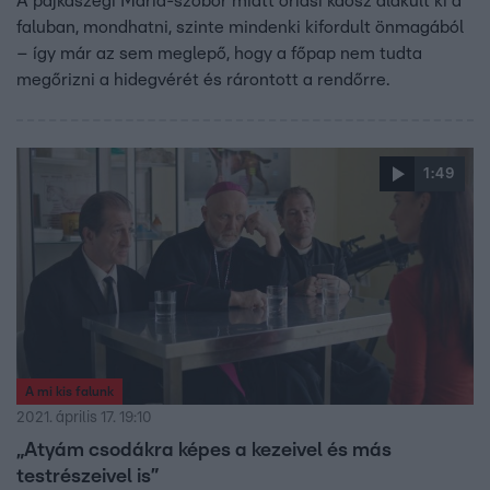
A pajkaszegi Mária-szobor miatt óriási káosz alakult ki a
faluban, mondhatni, szinte mindenki kifordult önmagából
– így már az sem meglepő, hogy a főpap nem tudta
megőrizni a hidegvérét és rárontott a rendőrre.
1:49
A mi kis falunk
2021. április 17. 19:10
„Atyám csodákra képes a kezeivel és más
testrészeivel is”