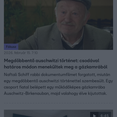
Fókusz
2026. február 15. 7:10
Megdöbbentő auschwitzi történet: csodával
határos módon menekültek meg a gázkamrából
Naftali Schiff rabbi dokumentumfilmet forgatott, miután
egy megdöbbentő auschwitzi történettel szembesült. Egy
csoport fiatal belépett egy működőképes gázkamrába
Auschwitz-Birkenauban, majd valahogy élve kijutottak.
6:45