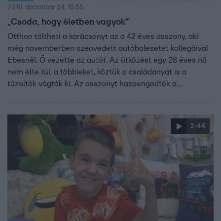
2019. december 24. 15:55
„Csoda, hogy életben vagyok”
Otthon töltheti a karácsonyt az a 42 éves asszony, aki
még novemberben szenvedett autóbalesetet kollegáival
Ebesnél. Ő vezette az autót. Az ütközést egy 28 éves nő
nem élte túl, a többieket, köztük a családanyát is a
tűzoltók vágták ki. Az asszonyt hazaengedték a
kórházból, Híradónknak azt mondta, igazi csoda, hogy
életben van.
2:44