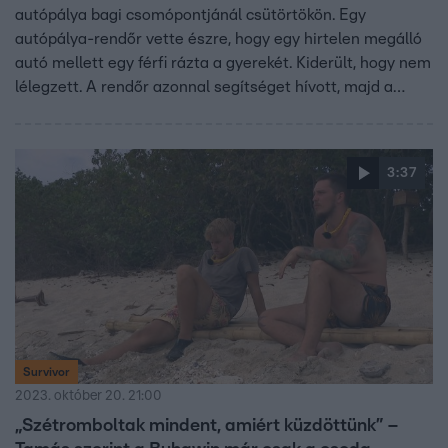
autópálya bagi csomópontjánál csütörtökön. Egy
autópálya-rendőr vette észre, hogy egy hirtelen megálló
autó mellett egy férfi rázta a gyerekét. Kiderült, hogy nem
lélegzett. A rendőr azonnal segítséget hívott, majd a
mentők megérkezéséig az apával közösen megkezdték a
kicsi újraélesztését. A rendőr az RTL Híradónak
karácsonyi csodának nevezte, hogy a gyereket sikerült
3:37
megmenteni.
Survivor
2023. október 20. 21:00
„Szétromboltak mindent, amiért küzdöttünk” –