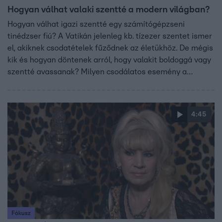
Hogyan válhat valaki szentté a modern világban?
Hogyan válhat igazi szentté egy számítógépzseni
tinédzser fiú? A Vatikán jelenleg kb. tízezer szentet ismer
el, akiknek csodatételek fűződnek az életükhöz. De mégis
kik és hogyan döntenek arról, hogy valakit boldoggá vagy
szentté avassanak? Milyen csodálatos esemény a
feltétele ennek és hogyan működik ez a mai modern
világban?
4:45
Fókusz