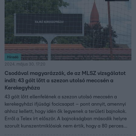
Híradó
2024. május 30. 17:20
Csodával magyarázzák, de az MLSZ vizsgálatot
indít: 43 gólt lőtt a szezon utolsó meccsén a
Kerekegyháza
43 gólt lőtt ellenfelének a szezon utolsó meccsén a
kerekegyházi ifjúsági focicsapat – pont annyit, amennyi
ahhoz kellett, hogy idén ők legyenek a területi bajnokok.
Erről a Telex írt először. A bajnokságban második helyre
szorult kunszentmiklósiak nem értik, hogy a 80 perces
játékidő alatt hogyan lehet ennyi gólt rúgni. A