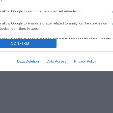
s.
r Havas Dóra receptje alapján
to allow Google to send me personalized advertising.
 gasztrofelelőse Havas Dóra, aki egy könnyen
zített a kinti hidegre való tekintettel.
o allow Google to enable storage related to analytics like cookies on
evice identifiers in apps.
o allow Google to enable storage related to functionality of the website
CONFIRM
o allow Google to enable storage related to personalization.
Data Deletion
Data Access
Privacy Policy
o allow Google to enable storage related to security, including
cation functionality and fraud prevention, and other user protection.