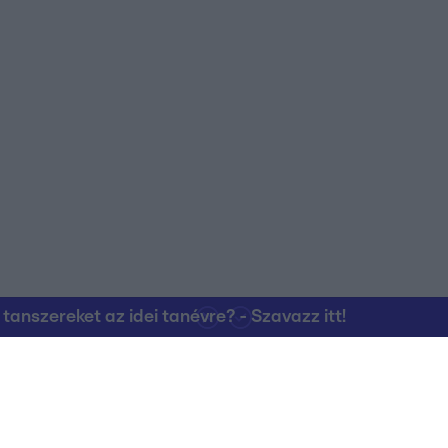
nszereket az idei tanévre? - Szavazz itt!