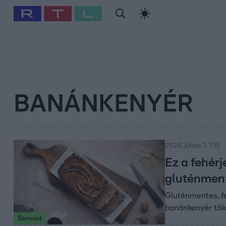
#
Babits Marcella
#
Szellő István
#
Most Wanted
#
Gallusz Ni
BANÁNKENYÉR
2026. július 1. 7:15
Ez a fehérj
gluténment
Gluténmentes, fe
banánkenyér töké
Életmód