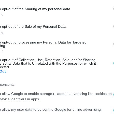
32
o opt-out of the Sharing of my personal data.
erűbb banánkenyér recept, amit valaha lá
In
án kell hozzá
o opt-out of the Sale of my Personal Data.
 hever a konyhában? Ne dobd ki őket! Ez a pofonegyszerű ban
In
aftos és mindenki imádni fogja.
to opt-out of processing my Personal Data for Targeted
ing.
In
00
o opt-out of Collection, Use, Retention, Sale, and/or Sharing
erűbb banánkenyér recept
ersonal Data that Is Unrelated with the Purposes for which it
lected.
Out
mek módja az érett banánok felhasználásának. Gyorsan elkész
üteménypartira is ideális.
consents
o allow Google to enable storage related to advertising like cookies on
evice identifiers in apps.
o allow my user data to be sent to Google for online advertising
25