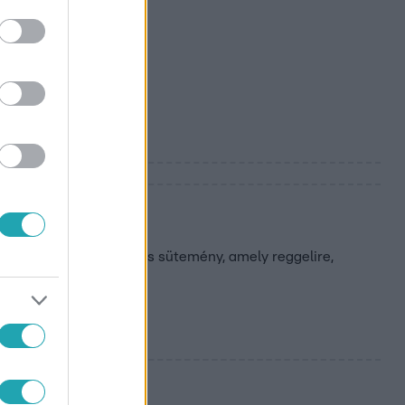
ttál –
ánkenyér
íthető, puha és ízletes sütemény, amely reggelire,