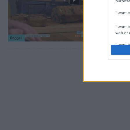
purpose
Banánkenyé
I want 
A Reggeli e heti
banánkenyeret kés
I want t
web or d
Reggeli
I want t
or app.
I want t
I want t
authenti