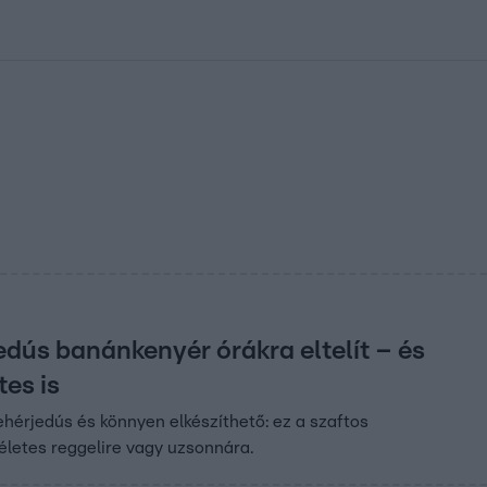
kolett
#
Időjárás
#
RTL műsor
#
Víz
#
Magyar Péter
#
Csillagjeg
edús banánkenyér órákra eltelít – és
es is
hérjedús és könnyen elkészíthető: ez a szaftos
letes reggelire vagy uzsonnára.