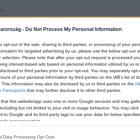
00
ntes banános süti - Rácz-Gyuricza Dór
arország -
Do Not Process My Personal Information
-Gyuricza Dóra glutén-, laktóz- és cukormentes, vegán banán
to opt-out of the sale, sharing to third parties, or processing of your per
gyorsan elfogy a családban!
formation for targeted advertising by us, please use the below opt-out s
r selection. Please note that after your opt-out request is processed y
eing interest-based ads based on personal information utilized by us or
disclosed to third parties prior to your opt-out. You may separately opt-
losure of your personal information by third parties on the IAB’s list of
 15:00
. This information may also be disclosed by us to third parties on the
IA
r karácsonyi csavarral: fahéjas
Participants
that may further disclose it to other third parties.
ással
 that this website/app uses one or more Google services and may gath
including but not limited to your visit or usage behaviour. You may click 
aftos banánkenyeret karácsonyi fahéjas márványréteggel –
 to Google and its third-party tags to use your data for below specifi
s mennyei minden falatja!
ogle consent section.
l Data Processing Opt Outs