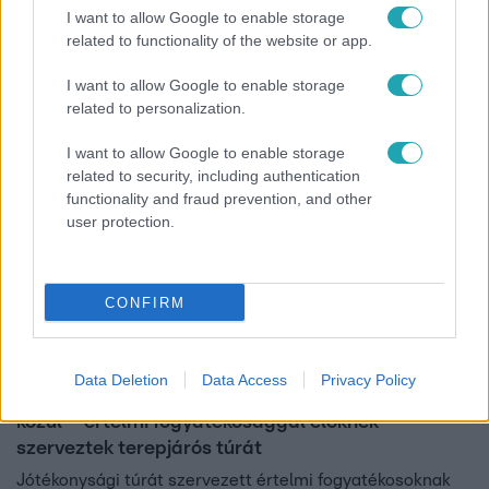
I want to allow Google to enable storage
tapasztalatait Fazekas Vivien osztotta meg a Reggeliben.
related to functionality of the website or app.
I want to allow Google to enable storage
related to personalization.
2:05
I want to allow Google to enable storage
related to security, including authentication
functionality and fraud prevention, and other
user protection.
CONFIRM
Híradó
2023. április 22. 16:29
Data Deletion
Data Access
Privacy Policy
Már az is élmény, hogy kimozdulhattak a négy fal
közül – értelmi fogyatékosággal élőknek
szerveztek terepjárós túrát
Jótékonysági túrát szervezett értelmi fogyatékosoknak