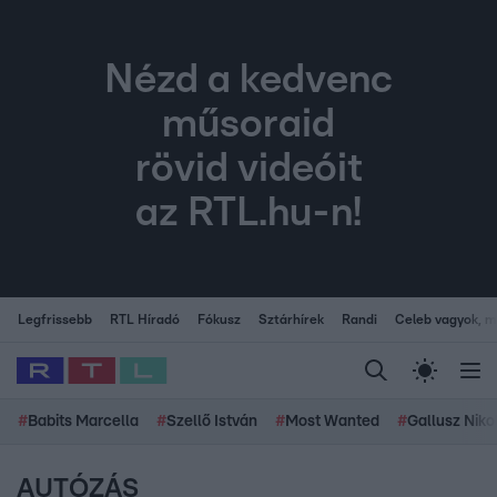
Nézd a kedvenc
műsoraid
rövid videóit
az RTL.hu-n!
Legfrissebb
RTL Híradó
Fókusz
Sztárhírek
Randi
Celeb vagyok, me
#
Babits Marcella
#
Szellő István
#
Most Wanted
#
Gallusz Niko
AUTÓZÁS