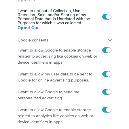
I want to opt-out of Collection, Use,
Retention, Sale, and/or Sharing of my
Personal Data that Is Unrelated with the
4:51
Purposes for which it was collected.
Opted Out
Google consents
I want to allow Google to enable storage
related to advertising like cookies on web or
device identifiers in apps.
I want to allow my user data to be sent to
Reggeli
Google for online advertising purposes.
2023. május 12. 6:59
I want to allow Google to send me
Fazekas Vivien nem mer beleállni a közlekedés
personalized advertising.
miatt kialakult konfliktusokba
Szerinte ezek nagyon kellemetlen helyzetek tudnak lenni,
I want to allow Google to enable storage
pedig folyamatosan visszatérő probléma az életében a
related to analytics like cookies on web or
device identifiers in apps.
parkolás, hogy más elfoglalja a helyét, és nincs, ahol
letegye az autóját. Az autózással kapcsolatos