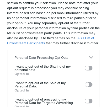
section to confirm your selection. Please note that after your
egy olyan városi jövőképnek, amelyben ők maguk is
opt-out request is processed you may continue seeing
jobban érzik magukat. Az osztrák szakemberrel a
interest-based ads based on personal information utilized by
budapesti városházán beszélgetett Balogh Samu
us or personal information disclosed to third parties prior to
kabinetfőnök arról, hogy néz ki Bécs most, és hogy
your opt-out. You may separately opt-out of the further
Galéria
disclosure of your personal information by third parties on the
nézhetne ki Budapest a jövőben.
IAB’s list of downstream participants. This information may
also be disclosed by us to third parties on the
IAB’s List of
Downstream Participants
that may further disclose it to other
third parties.
Please note that this website/app uses one or more Google
Personal Data Processing Opt Outs
services and may gather and store information including but
not limited to your visit or usage behaviour. You may click to
I want to opt-out of the Sharing of my
personal data.
grant or deny consent to Google and its third-party tags to
Baleset-bűnügy
Opted In
use your data for below specified purposes in below Google
2023. szeptember 14. 7:05
consent section.
I want to opt-out of the Sale of my
21 meghökkentő és bizarr balesetfotó az autózás
Personal Data.
hőskorából
Opted In
Amikor a mainál jóval kevesebb autó járta az utakat, jóval
I want to opt-out of processing my
Personal Data for Targeted Advertising.
nagyobb feltűnést keltettek a közlekedési balesetek.
Opted In