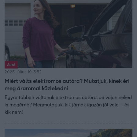
nemcsak a gyerek, hanem az egész család napját jobbá
teheti.
Autó
2025. július 19. 5:52
Miért válts elektromos autóra? Mutatjuk, kinek éri
meg árammal közlekedni
Egyre többen váltanak elektromos autóra, de vajon neked
is megérné? Megmutatjuk, kik járnak igazán jól vele – és
kik nem!