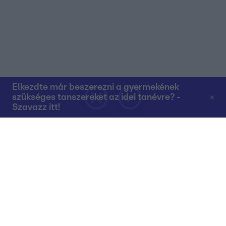
Elkezdte már beszerezni a gyermekének
szükséges tanszereket az idei tanévre? -
Szavazz itt!