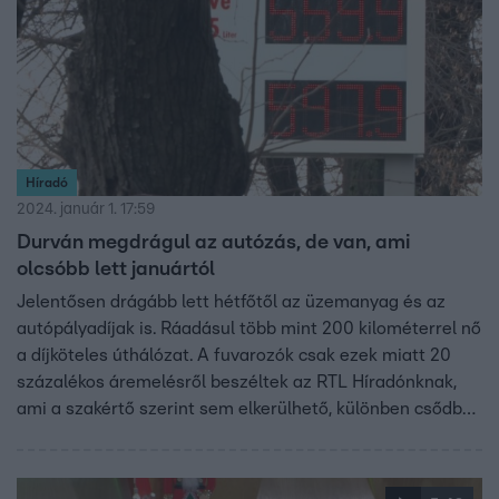
Híradó
2024. január 1. 17:59
Durván megdrágul az autózás, de van, ami
olcsóbb lett januártól
Jelentősen drágább lett hétfőtől az üzemanyag és az
autópályadíjak is. Ráadásul több mint 200 kilométerrel nő
a díjköteles úthálózat. A fuvarozók csak ezek miatt 20
százalékos áremelésről beszéltek az RTL Híradónknak,
ami a szakértő szerint sem elkerülhető, különben csődbe
mennének. A drágulás pedig minden termék árába
begyűrűzhet.