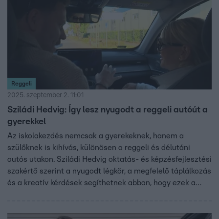
Reggeli
2025. szeptember 2. 11:01
Sziládi Hedvig: Így lesz nyugodt a reggeli autóút a
gyerekkel
Az iskolakezdés nemcsak a gyerekeknek, hanem a
szülőknek is kihívás, különösen a reggeli és délutáni
autós utakon. Sziládi Hedvig oktatás- és képzésfejlesztési
szakértő szerint a nyugodt légkör, a megfelelő táplálkozás
és a kreatív kérdések segíthetnek abban, hogy ezek a
percek támogatóak legyenek. A szakértő tippeket ad arra,
hogyan csökkentsük a reggeli stresszt, és miként
teremtsünk pozitív hangulatot az autóban. Mindez