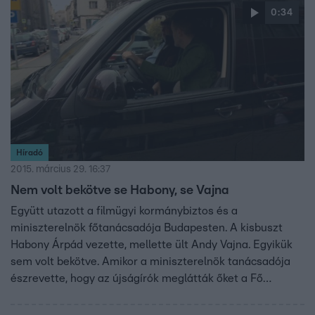
0:34
Híradó
2015. március 29. 16:37
Nem volt bekötve se Habony, se Vajna
Együtt utazott a filmügyi kormánybiztos és a
miniszterelnök főtanácsadója Budapesten. A kisbuszt
Habony Árpád vezette, mellette ült Andy Vajna. Egyikük
sem volt bekötve. Amikor a miniszterelnök tanácsadója
észrevette, hogy az újságírók meglátták őket a Fő
utcában, áttért a szembejövő sávba, majd behajtott egy
zsákutcába. Így próbálta meg elkerülni a riportereket. A