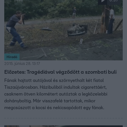
0:37
Híradó
2015. június 28. 13:17
Előzetes: Tragédiával végződött a szombati buli
Fának hajtott autójával és szörnyethalt két fiatal
Tiszaújvárosban. Házibuliból indultak cigarettáért,
csaknem ötven kilométert autóztak a legközelebbi
dohányboltig. Már visszafelé tartottak, mikor
megcsúszott a kocsi és nekicsapódott egy fának.