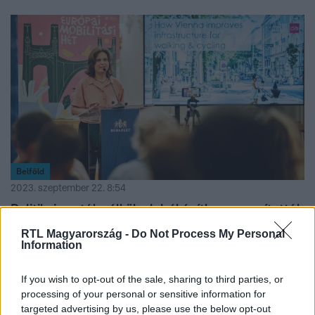
szakértő kiemelte, a legtöbben nyáron tanulnak vezetni,
így friss jogosítvánnyal szaladnak bele a téli vezetési
körülményekbe. De hogyan lehet megküzdeni ezekkel a
körülményekkel? Érdemes lenne a jogosítványszerzést
pszichológiai vizsgálathoz kötni?
Belföld
2023. szeptember 22. 8:54
Politikai csaták nélkül, alulról építkezve szorították
ki az autókat Bécsből – így lett sokkal élhetőbb,
RTL Magyarország -
Do Not Process My Personal
mint Budapest
Information
Budapest vezetése is belátja: gyakran az ideálisnál
If you wish to opt-out of the sale, sharing to third parties, or
kevesebb pénz marad a közlekedési fejlesztések
processing of your personal or sensitive information for
népszerűsítésére. Petra Jens, Bécs sétaügyi biztosa
targeted advertising by us, please use the below opt-out
szerint pedig éppen ezzel lehet megnyerni a lakosokat