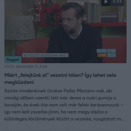
5:43
Reggeli
2023. december 11. 8:49
Miért „felejtünk el” vezetni télen? Így lehet vele
megküzdeni
Szinte mindenkinek (kivéve Peller Mariann-nak, aki
mindig időben cserél) lett már deres a nyári gumija a
kocsiján, és évek óta nem volt már fehér karácsonyunk –
így nem kell zavarba jönni, ha nem megy elsőre a
különleges körülmények között a vezetés, nyugtatott meg
mindenkit Zerkovitz Dávid közlekedési pszichológus. Sőt a