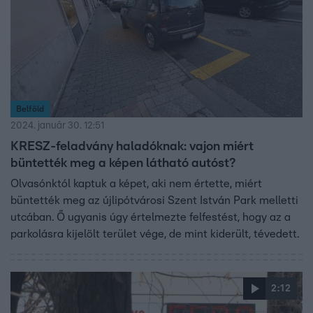
Belföld
2024. január 30. 12:51
KRESZ-feladvány haladóknak: vajon miért
büntették meg a képen látható autóst?
Olvasónktól kaptuk a képet, aki nem értette, miért
büntették meg az újlipótvárosi Szent István Park melletti
utcában. Ő ugyanis úgy értelmezte felfestést, hogy az a
parkolásra kijelölt terület vége, de mint kiderült, tévedett.
2:12