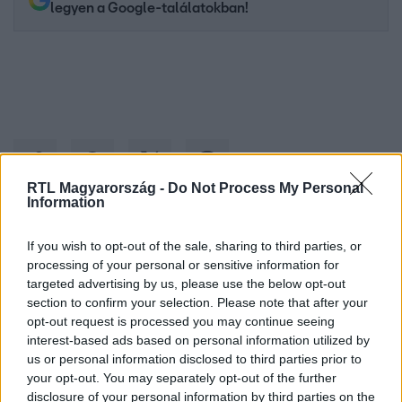
legyen a Google-találatokban!
RTL Magyarország -
Do Not Process My Personal
Information
Kövess minket, és értesülj a friss hírekről a
If you wish to opt-out of the sale, sharing to third parties, or
processing of your personal or sensitive information for
Facebookon is!
targeted advertising by us, please use the below opt-out
section to confirm your selection. Please note that after your
Követem
opt-out request is processed you may continue seeing
interest-based ads based on personal information utilized by
us or personal information disclosed to third parties prior to
your opt-out. You may separately opt-out of the further
disclosure of your personal information by third parties on the