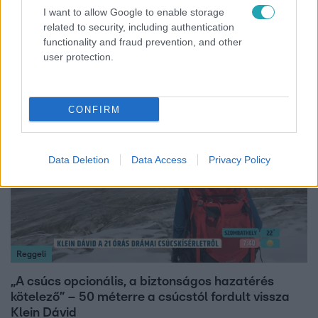
I want to allow Google to enable storage
Bulvár
related to security, including authentication
Nem hinnéd, melyik világsztárnak tulajdonítják a
functionality and fraud prevention, and other
legmagasabb IQ-t
user protection.
CONFIRM
14:09
Data Deletion
Data Access
Privacy Policy
Reggeli
„A csúcs opcionális, a biztonságos hazatérés
kötelező” – 50 méterre a csúcstól fordult vissza
Klein Dávid