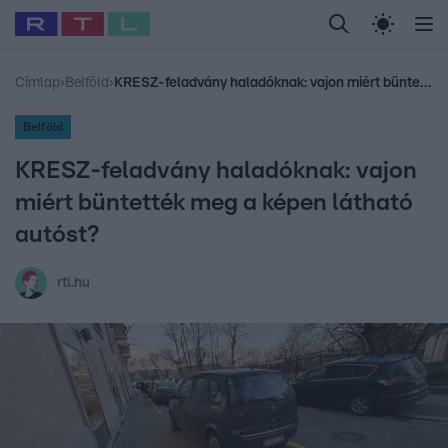
Legfrissebb
RTL Híradó
Fókusz
Sztárhírek
Randi
Celeb vagyok, me
#
Babits Marcella
#
Szellő István
#
Most Wanted
#
Gallusz Niko
Címlap
›
Belföld
›
KRESZ-feladvány haladóknak: vajon miért büntették meg a képen látható autóst?
Belföld
KRESZ-feladvány haladóknak: vajon
miért büntették meg a képen látható
autóst?
rtl.hu