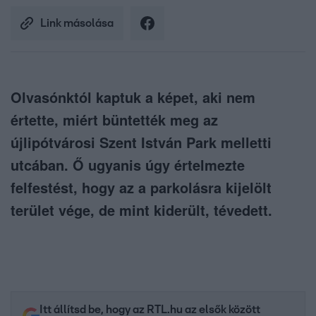
Link másolása
Olvasónktól kaptuk a képet, aki nem
értette, miért büntették meg az
újlipótvárosi Szent István Park melletti
utcában. Ő ugyanis úgy értelmezte
felfestést, hogy az a parkolásra kijelölt
terület vége, de mint kiderült, tévedett.
Itt állítsd be, hogy az RTL.hu az elsők között