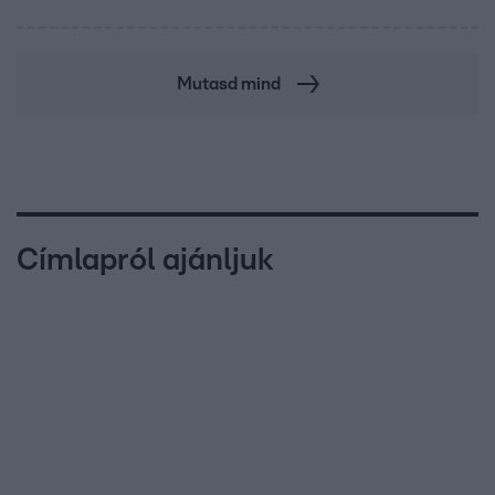
Mutasd mind
Címlapról ajánljuk