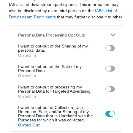
IAB’s list of downstream participants. This information may
also be disclosed by us to third parties on the
IAB’s List of
#
BELFÖLD
#
KVÍZ
#
PARKOLÁS
#
KRESZ
Downstream Participants
that may further disclose it to other
#
BÜNTETÉS
#
KÖZTERÜLET-FELÜGYELET
third parties.
#
ÚJLIPÓTVÁROS
#
AUTÓZÁS
Please note that this website/app uses one or more Google
Personal Data Processing Opt Outs
services and may gather and store information including but
not limited to your visit or usage behaviour. You may click to
I want to opt-out of the Sharing of my
personal data.
grant or deny consent to Google and its third-party tags to
Opted In
use your data for below specified purposes in below Google
consent section.
I want to opt-out of the Sale of my
Personal Data.
Opted In
Népszerű
I want to opt-out of processing my
Personal Data for Targeted Advertising.
Opted In
I want to opt-out of Collection, Use,
Retention, Sale, and/or Sharing of my
Personal Data that Is Unrelated with the
Purposes for which it was collected.
Opted Out