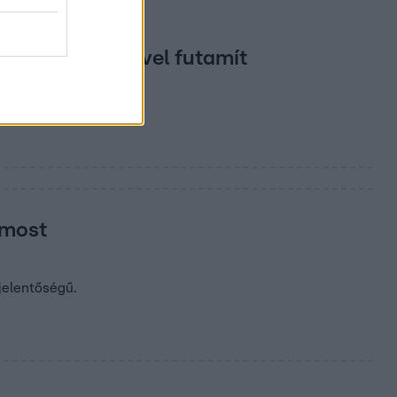
 palacsintasütővel futamít
 most
jelentőségű.