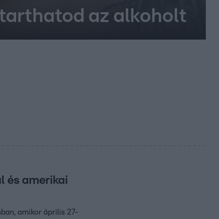
tarthatod az alkoholt
l és amerikai
an, amikor április 27-