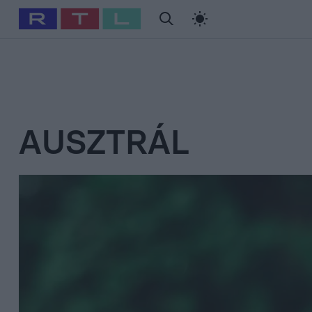
#
Babits Marcella
#
Szellő István
#
Most Wanted
#
Gallusz Ni
AUSZTRÁL