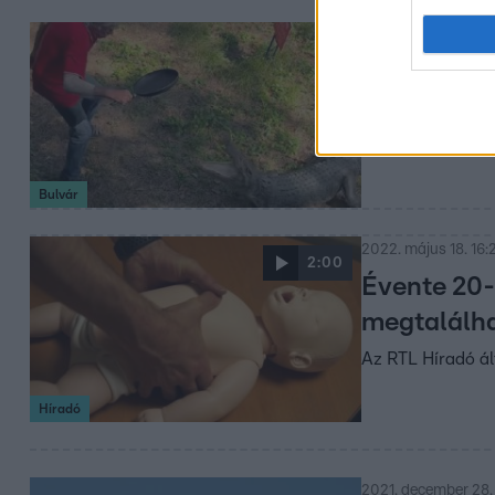
2022. június 21. 13:
Az ausztrá
meg egy rá
Az állat hatalmas
Bulvár
2022. május 18. 16:
2:00
Évente 20-
megtalálha
Az RTL Híradó ál
Híradó
2021. december 28.