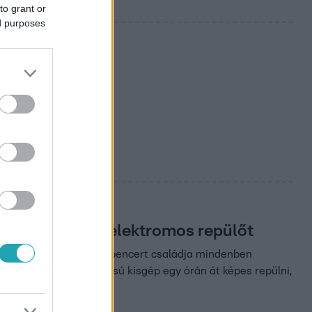
to grant or
ed purposes
ül elvezet egy elektromos repülőt
pet. Az ausztrál Amy Spencert családja mindenben
la károsanyag-kibocsátású kisgép egy órán át képes repülni,