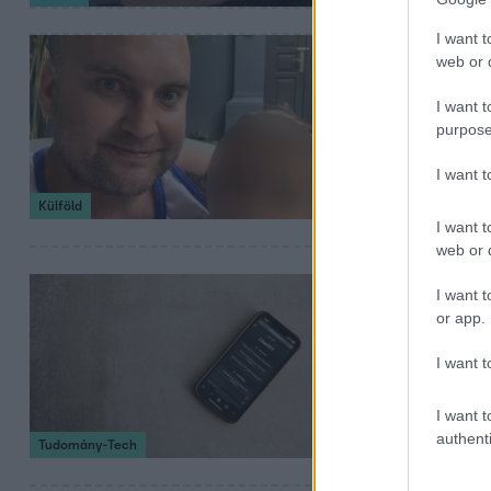
I want t
2023. augusztus 29
web or d
Megölte a fé
I want t
A családjával vak
purpose
kávézó tulajdonos
I want 
Külföld
I want t
web or d
2023. április 6. 15:2
I want t
or app.
Beperelné 
A városvezető az
I want t
lesz az ügyből, a
I want t
authenti
Tudomány-Tech