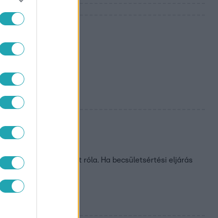
l polgármester
T hazugságokat terjeszt róla. Ha becsületsértési eljárás