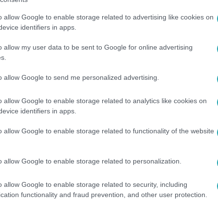
o allow Google to enable storage related to advertising like cookies on
. 8:40
evice identifiers in apps.
rfit, aki lepisilte a lábát
o allow my user data to be sent to Google for online advertising
ációzó ausztrál férfit egy bárszékkel verte fejbe egy
s.
a, akivel együtt italozott.
to allow Google to send me personalized advertising.
o allow Google to enable storage related to analytics like cookies on
evice identifiers in apps.
8
o allow Google to enable storage related to functionality of the website
a mesterséges intelligenciát egy ausztrá
ért terelné jogi útra az ügyet, mert állításai szerint a ChatGP
o allow Google to enable storage related to personalization.
 sértett akár 46 millió forintnyi sérelemdíjat is kérhet a cégtől.
o allow Google to enable storage related to security, including
cation functionality and fraud prevention, and other user protection.