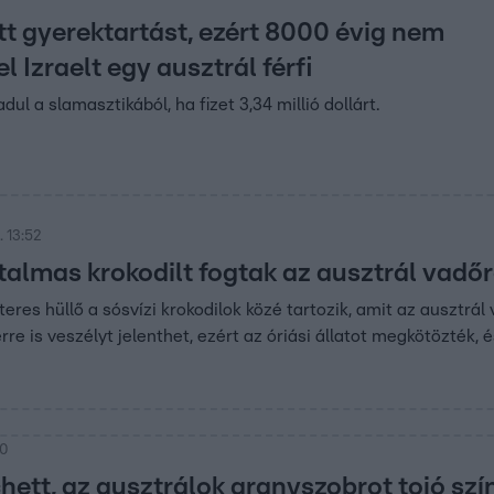
tt gyerektartást, ezért 8000 évig nem
l Izraelt egy ausztrál férfi
ul a slamasztikából, ha fizet 3,34 millió dollárt.
 13:52
talmas krokodilt fogtak az ausztrál vadő
teres hüllő a sósvízi krokodilok közé tartozik, amit az ausztrá
e is veszélyt jelenthet, ezért az óriási állatot megkötözték, é
00
hett, az ausztrálok aranyszobrot tojó szí