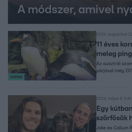
A módszer, amivel ny
2024. augusztus 22
11 éves ko
meleg pin
Az ausztrál szam
párjával még 201
Külföld
2024. május 6. 5:41
Egy kútban
szörfösök h
Jake és Callum R