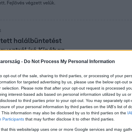
t. Fejlövés végzett velük.
4
tett halálbüntetést
 ausztrál író Kínában
sel vádolták, öt éve tartóztatták le.
arország -
Do Not Process My Personal Information
lvánosak.
to opt-out of the sale, sharing to third parties, or processing of your per
formation for targeted advertising by us, please use the below opt-out s
r selection. Please note that after your opt-out request is processed y
52
eing interest-based ads based on personal information utilized by us or
névtelenséget kihasználva gerjedt rá fele
disclosed to third parties prior to your opt-out. You may separately opt-
, nem lett jó vége
losure of your personal information by third parties on the IAB’s list of
. This information may also be disclosed by us to third parties on the
IA
OnlyFans követőről derült ki, hogy a a névtelenség mögött nagy
Participants
that may further disclose it to other third parties.
 that this website/app uses one or more Google services and may gath