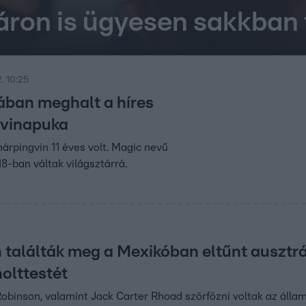
áron is ügyesen sakkban 
. 10:25
rában meghalt a híres
gvinapuka
árpingvin 11 éves volt. Magic nevű
8-ban váltak világsztárrá.
 találták meg a Mexikóban eltűnt ausztrá
olttestét
obinson, valamint Jack Carter Rhoad szörfözni voltak az államb