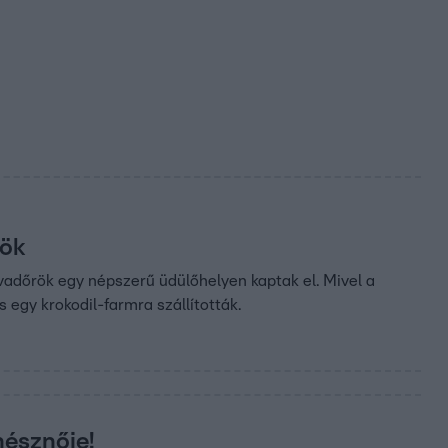
rök
l vadőrök egy népszerű üdülőhelyen kaptak el. Mivel a
s egy krokodil-farmra szállították.
nésznője!