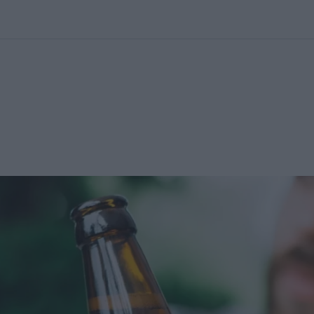
kolett
#
Időjárás
#
RTL műsor
#
Víz
#
Magyar Péter
#
Csillagjeg