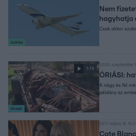
Nem fizete
hagyhatja e
Csak akkor szabad
Külföld
2020. szeptember 1.
1:15
ÓRIÁSI: ha
A négy és fél mé
példány az emberr
Híradó
2017. május 16. 10:
Cate Blanc