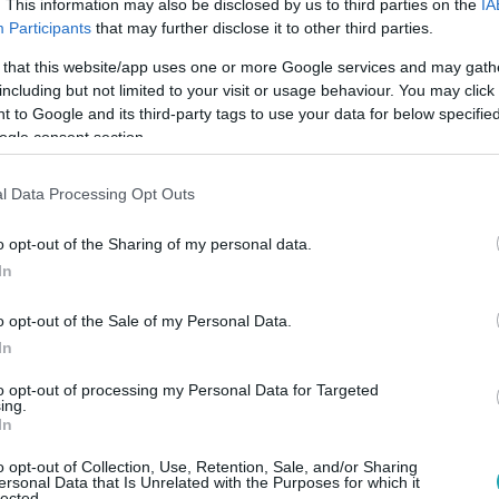
. This information may also be disclosed by us to third parties on the
IA
Participants
that may further disclose it to other third parties.
 that this website/app uses one or more Google services and may gath
 20:25
including but not limited to your visit or usage behaviour. You may click 
a a vésztartalékjához nyúlt, Anna gazda K
 to Google and its third-party tags to use your data for below specifi
ogle consent section.
 pedig elárulta, mit gondol a szexről
hívta Böbét, hogy szüksége van a vésztartalékjára. A kikosaraz
l Data Processing Opt Outs
dtek a bonyodalmak. Zsuzsi Nádai Anikónak árulta el, miért ne
z is kiderült róla, hogy mit gondol a szexualitásról egy friss
o opt-out of the Sharing of my personal data.
ult, Anna gazda pedig könnyeivel küszködve adta át búcsúaján
In
ismerkedést.
o opt-out of the Sale of my Personal Data.
In
 20:25
to opt-out of processing my Personal Data for Targeted
ing.
in gazdának: A szex magához láncol
In
 és Kíra boldogan beszélgetnek már a gyermekvállalásról, Ann
o opt-out of Collection, Use, Retention, Sale, and/or Sharing
da újra a magasba repíti párját és az adrenalinszintjét, Józse
ersonal Data that Is Unrelated with the Purposes for which it
lected.