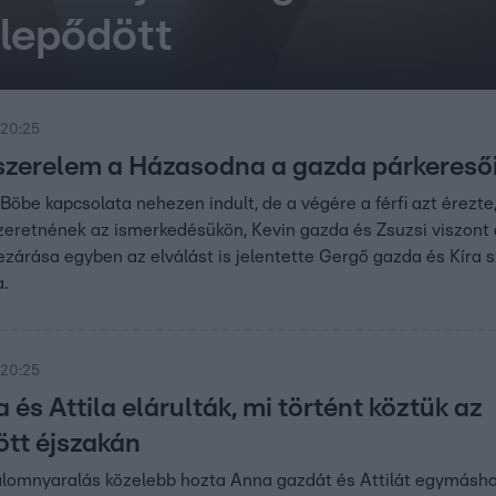
lepődött
 20:25
 szerelem a Házasodna a gazda párkereső
Böbe kapcsolata nehezen indult, de a végére a férfi azt érezte
 szeretnének az ismerkedésükön, Kevin gazda és Zsuzsi viszont
ezárása egyben az elválást is jelentette Gergő gazda és Kíra 
a.
 20:25
és Attila elárulták, mi történt köztük az
ött éjszakán
álomnyaralás közelebb hozta Anna gazdát és Attilát egymásho