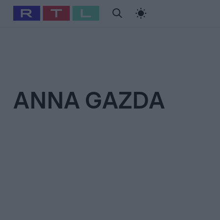
#
Babits Marcella
#
Szellő István
#
Most Wanted
#
Gallusz Ni
ANNA GAZDA