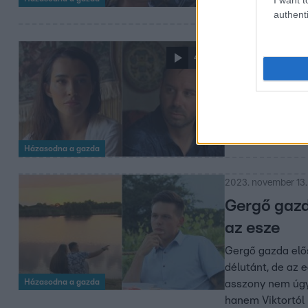
authenti
2023. november 14.
4:13
Gyuri az eg
Gyuri és Anna ga
nyaralással akar
Házasodna a gazda
2023. november 13.
Gergő gazda
az esze
Gergő gazda elős
délutánt, de az 
Házasodna a gazda
asszony nem úgy 
hanem Viktortól 