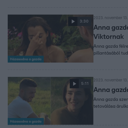
2023. november 13.
3:30
Anna gazda
Viktornak
Anna gazda félre
pillantásából tu
Házasodna a gazda
2023. november 13.
5:11
Anna gazda
Anna gazda szeret
tetoválása árulk
Házasodna a gazda