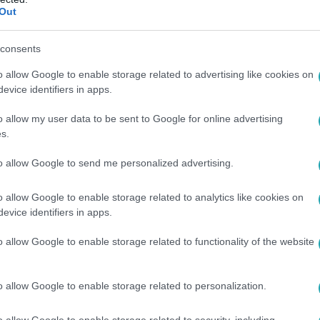
lik majd az írországi álomnyaralás, többek között ez is kider
Out
consents
 20:25
o allow Google to enable storage related to advertising like cookies on
 sírva adta oda búcsúajándékát
evice identifiers in apps.
zíven élte meg az elmúlt napokat – ezt lovagjainak is elmondta
o allow my user data to be sent to Google for online advertising
lt, hogy megismerte a komolyabb oldalát is, számára egy búcsú
s.
, hogy még közelebb kerülhessenek egymáshoz.
to allow Google to send me personalized advertising.
o allow Google to enable storage related to analytics like cookies on
evice identifiers in apps.
 20:25
da Böbének: Fordult a kocka, most te dön
o allow Google to enable storage related to functionality of the website
e kegyeire bízza magát, Anna gazda megsúgja Nádai Anikónak,
gazda pedig bevallja Zsuzsinak, hogy még nem volt magyar bará
o allow Google to enable storage related to personalization.
ztottja, kiderül a Házasodna a gazda következő epizódjából a
o allow Google to enable storage related to security, including