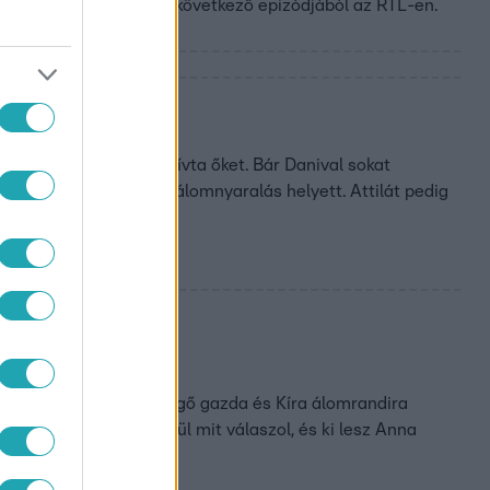
ül a házasodna a gazda következő epizódjából az RTL-en.
, mikor beszélgetni hívta őket. Bár Danival sokat
ajándékkal készült az álomnyaralás helyett. Attilát pedig
tesz
 kit visz Korfura, Gergő gazda és Kíra álomrandira
tnője. Hogy Böbe végül mit válaszol, és ki lesz Anna
z RTL-en.