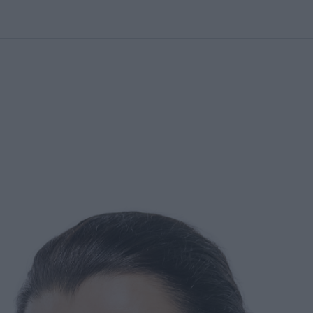
kolett
#
Időjárás
#
RTL műsor
#
Víz
#
Magyar Péter
#
Csillagjeg