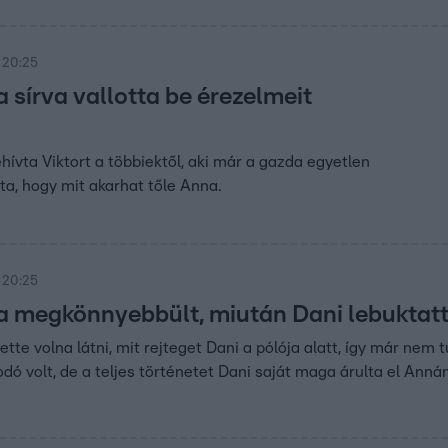
 20:25
 sírva vallotta be érezelmeit
hívta Viktort a többiektől, aki már a gazda egyetlen
dta, hogy mit akarhat tőle Anna.
 20:25
 megkönnyebbült, miután Dani lebuktatt
te volna látni, mit rejteget Dani a pólója alatt, így már nem tud
odó volt, de a teljes történetet Dani saját maga árulta el Anná