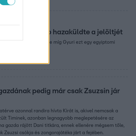
dát, aki inkább hazaküldte a jelöltjét
 kerülniük egymáshoz, de míg Gyuri ezt egy egyiptomi
n gazdának pedig már csak Zsuzsin jár
érve azonnal randira hívta Kírát is, akivel nemcsak a
észült Timinek, azonban legnagyobb meglepetésére az
 gazda rájött Dani titkára, ennek ellenére mégsem tőle,
k Zsuzsi csókja és zongorajátéka járt a fejében.