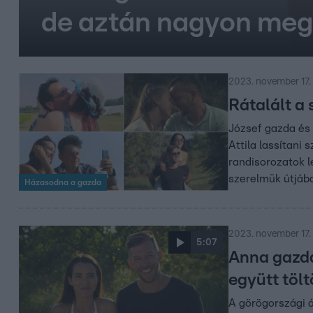
de aztán nagyon meg
2023. november 17.
Rátalált a
József gazda és 
Attila lassítani
randisorozatok l
szerelmük útjáb
Házasodna a gazda
2023. november 17.
5:07
Anna gazda 
együtt tölt
A görögországi 