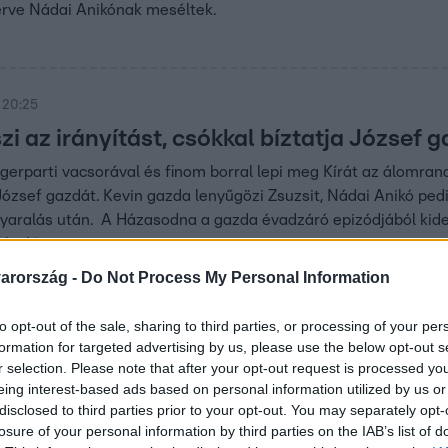
érve Nádai Anikónak meséltek.
 20:25
i az irányítást, csókkal bíztatja József g
erparti vacsorával és finom borral lepi meg Kírát az álomran
ózsef gazdát. Kevin gazda lenyűgözi Zsuzsit, Nádai Anikó pedig
yaralás után. A Házasodna a gazda évadzáró epizódjából kiderü
rkedést.
arország -
Do Not Process My Personal Information
 20:25
to opt-out of the sale, sharing to third parties, or processing of your per
at mondott Anna gazdának, hogy a napsüt
formation for targeted advertising by us, please use the below opt-out s
r selection. Please note that after your opt-out request is processed y
eing interest-based ads based on personal information utilized by us or
s tengere csábító lehet a szerelmesek számára. Az azúrkék hu
disclosed to third parties prior to your opt-out. You may separately opt-
indult – egy közös szelfi után, már a gyerektémát feszegette. 
losure of your personal information by third parties on the IAB’s list of