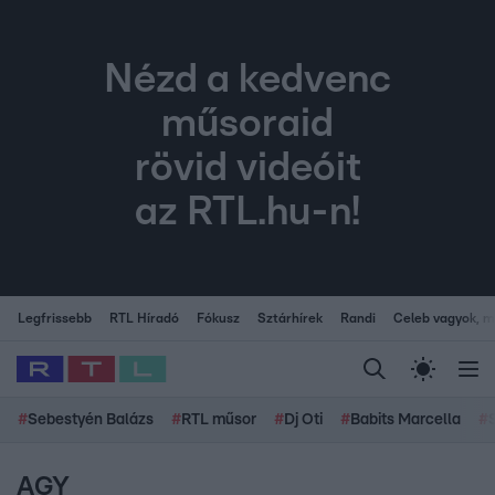
Nézd a kedvenc
műsoraid
rövid videóit
az RTL.hu-n!
Legfrissebb
RTL Híradó
Fókusz
Sztárhírek
Randi
Celeb vagyok, me
#
Sebestyén Balázs
#
RTL műsor
#
Dj Oti
#
Babits Marcella
#
AGY