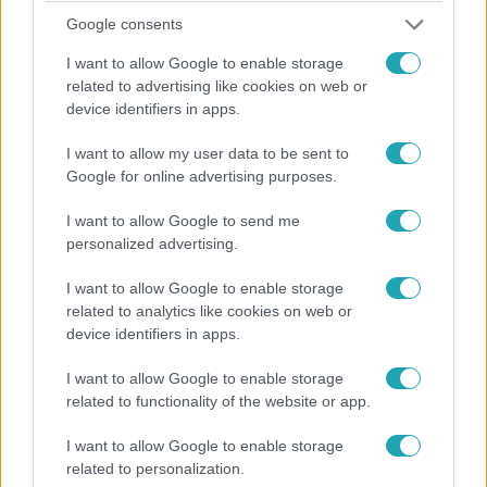
Google consents
2:38
I want to allow Google to enable storage
related to advertising like cookies on web or
device identifiers in apps.
I want to allow my user data to be sent to
Google for online advertising purposes.
I want to allow Google to send me
personalized advertising.
ValóVilág
2021. január 4. 12:45
I want to allow Google to enable storage
related to analytics like cookies on web or
EXTRA: Hoppá! Szerelmi háromszög alakul a
device identifiers in apps.
Villában?
A villalakók először csak Amanda egykori helyét
I want to allow Google to enable storage
vizsgálgatták, ám végül nem csak a besüppedt ágy
related to functionality of the website or app.
rejtélyét tárták fel, egy különös és kölcsönös vonzalomra
I want to allow Google to enable storage
is fény derült a hálóban.
related to personalization.