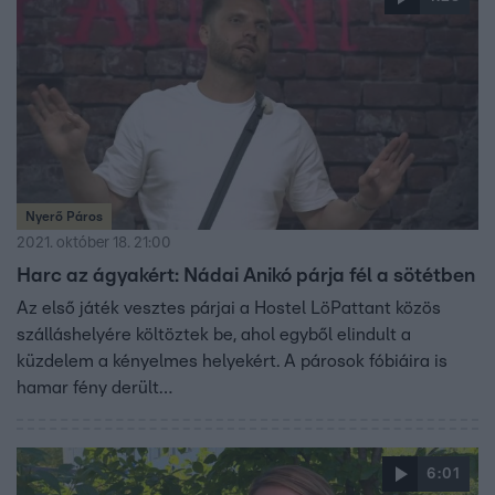
Nyerő Páros
2021. október 18. 21:00
Harc az ágyakért: Nádai Anikó párja fél a sötétben
Az első játék vesztes párjai a Hostel LöPattant közös
szálláshelyére költöztek be, ahol egyből elindult a
küzdelem a kényelmes helyekért. A párosok fóbiáira is
hamar fény derült…
6:01