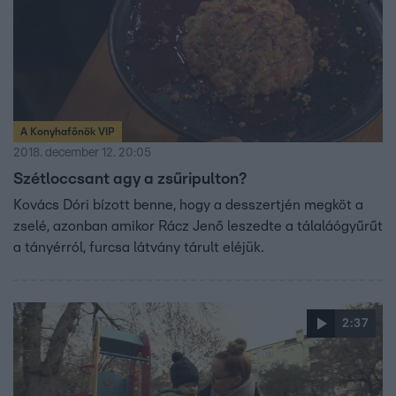
A Konyhafőnök VIP
2018. december 12. 20:05
Szétloccsant agy a zsűripulton?
Kovács Dóri bízott benne, hogy a desszertjén megköt a
zselé, azonban amikor Rácz Jenő leszedte a tálaláógyűrűt
a tányérról, furcsa látvány tárult eléjük.
2:37