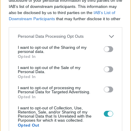
disclosure of your personal information by third parties on the
IAB’s list of downstream participants. This information may
also be disclosed by us to third parties on the
IAB’s List of
Downstream Participants
that may further disclose it to other
third parties.
Please note that this website/app uses one or more Google
Personal Data Processing Opt Outs
services and may gather and store information including but
not limited to your visit or usage behaviour. You may click to
I want to opt-out of the Sharing of my
personal data.
grant or deny consent to Google and its third-party tags to
Opted In
Fókusz
use your data for below specified purposes in below Google
2021. január 4. 16:52
consent section.
I want to opt-out of the Sale of my
Personal Data.
Újabb szövődményét fedezték fel a koronavírus-
Opted In
fertőzésnek
I want to opt-out of processing my
Újabb szövődményét fedezték fel a koronavírus-
Personal Data for Targeted Advertising.
fertőzésnek amerikai kutatók. A világ egyik vezető orvosi
Opted In
folyóiratában, a The New England Journal of Medicine-
I want to opt-out of Collection, Use,
ben publikált tanulmány szerint a COVID- 9
Retention, Sale, and/or Sharing of my
Personal Data that Is Unrelated with the
következtében gyulladás alakulhat ki az agy egyes
Purposes for which it was collected.
régióiban.
Opted Out