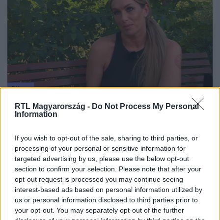
Fókusz
2021. augusztus 7. 17:40
RTL Magyarország -
Do Not Process My Personal
Information
Molnár Anikónak egy elváltozást fedeztek az
agyában nyolc éve
If you wish to opt-out of the sale, sharing to third parties, or
Molnár Anikónál komoly egészségügyi problémát
processing of your personal or sensitive information for
diagnosztizáltak. Agyának egy kisebb része elsorvadt.
targeted advertising by us, please use the below opt-out
Közel tíz éve annak, hogy ezt megtudta, ám kálváriájáról
section to confirm your selection. Please note that after your
csak néhány hete beszélt először.
opt-out request is processed you may continue seeing
interest-based ads based on personal information utilized by
us or personal information disclosed to third parties prior to
your opt-out. You may separately opt-out of the further
6:44