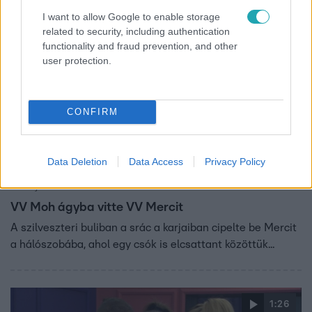
I want to allow Google to enable storage
related to security, including authentication
6:42
functionality and fraud prevention, and other
user protection.
CONFIRM
Data Deletion
Data Access
Privacy Policy
ValóVilág
2021. január 2. 20:25
VV Moh ágyba vitte VV Mercit
A szilveszteri buliban a srác a karjaiban cipelte be Mercit
a hálószobába, ahol egy csók is elcsattant közöttük...
1:26