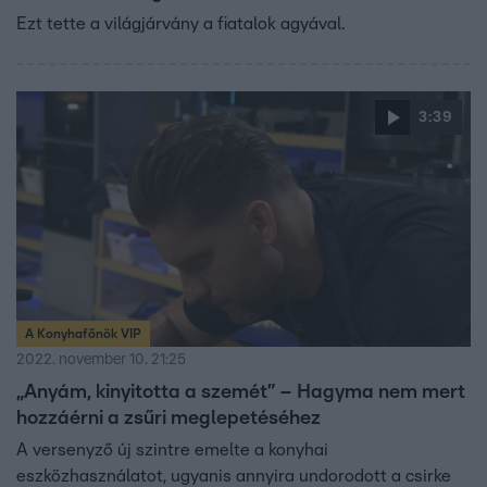
Ezt tette a világjárvány a fiatalok agyával.
3:39
A Konyhafőnök VIP
2022. november 10. 21:25
„Anyám, kinyitotta a szemét” – Hagyma nem mert
hozzáérni a zsűri meglepetéséhez
A versenyző új szintre emelte a konyhai
eszközhasználatot, ugyanis annyira undorodott a csirke