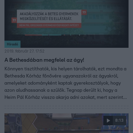
Híradó
2019. február 27. 17:52
A Bethesdában megfelel az ágy!
Könnyen tisztíthatók, kis helyen tárolhatók, ezt mondta a
Bethesda Kórház főnővére ugyanazokról az ágyakról,
amelyeket adományként kaptak gyerekosztályok, hogy
azon aludhassanak a szülők. Tegnap derült ki, hogy a
Heim Pál Kórház vissza akarja adni azokat, mert szerintük
higiéniai és betegbiztonsági szempontból nem
megfelelőek. Az RTL Híradónak nyilatkozó kórházi
szakember szerint ez mondvacsinált indok.
8:13