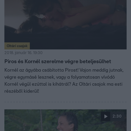
kattintva nézheti meg.
Oltári csajok
2018. január 16. 19:30
Piros és Kornél szerelme végre beteljesülhet
Kornél az ágyába csábította Pirost! Vajon meddig jutnak,
végre egymásé lesznek, vagy a folyamatosan vívódó
Kornél végül ezúttal is kihátrál? Az Oltári csajok ma esti
részéből kiderül!
2:30