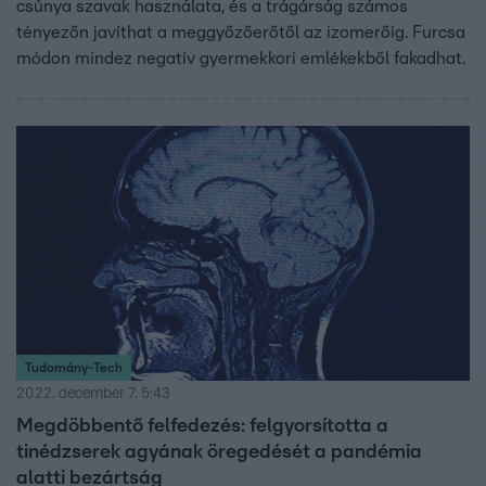
csúnya szavak használata, és a trágárság számos
tényezőn javíthat a meggyőzőerőtől az izomerőig. Furcsa
módon mindez negatív gyermekkori emlékekből fakadhat.
Tudomány-Tech
2022. december 7. 5:43
Megdöbbentő felfedezés: felgyorsította a
tinédzserek agyának öregedését a pandémia
alatti bezártság