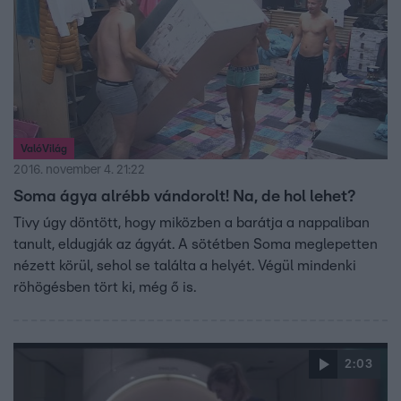
ValóVilág
2016. november 4. 21:22
Soma ágya alrébb vándorolt! Na, de hol lehet?
Tivy úgy döntött, hogy miközben a barátja a nappaliban
tanult, eldugják az ágyát. A sötétben Soma meglepetten
nézett körül, sehol se találta a helyét. Végül mindenki
röhögésben tört ki, még ő is.
2:03