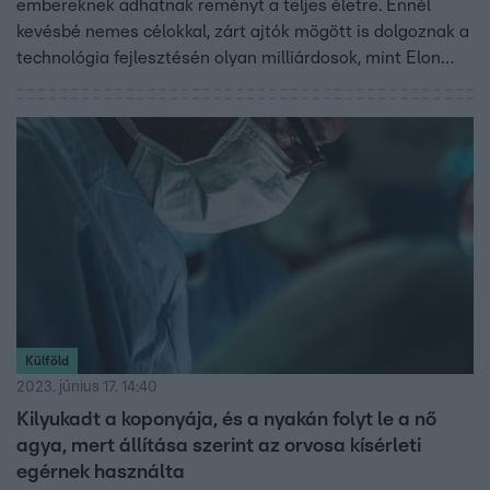
embereknek adhatnak reményt a teljes életre. Ennél
kevésbé nemes célokkal, zárt ajtók mögött is dolgoznak a
technológia fejlesztésén olyan milliárdosok, mint Elon
Musk. Égetően fontos a terület szabályozása, ha nem
szeretnénk, hogy a jövőben hekkerek törjék fel az
agyunkat. Interjú Dr. Meszéna Domokossal, az TTK
Integratív Idegtudományi Csoport és a Harvard Medical
School kutatójával.
Külföld
2023. június 17. 14:40
Kilyukadt a koponyája, és a nyakán folyt le a nő
agya, mert állítása szerint az orvosa kísérleti
egérnek használta