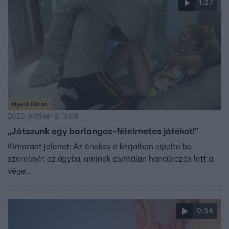
1:27
Nyerő Páros
2020. október 8. 13:08
„Játszunk egy barlangos-félelmetes játékot!”
Kimaradt jelenet: Az énekes a karjaiban cipelte be
szerelmét az ágyba, aminek csintalan hancúrozás lett a
vége…
0:34