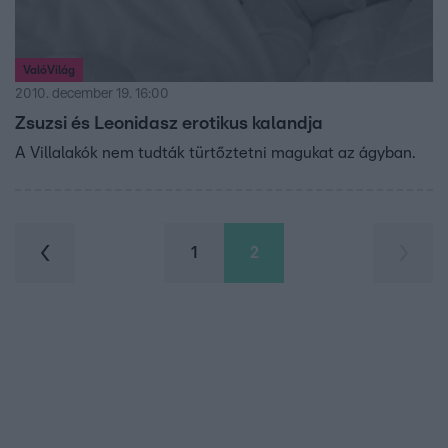
ValóVilág
2010. december 19. 16:00
Zsuzsi és Leonidasz erotikus kalandja
A Villalakók nem tudták türtőztetni magukat az ágyban.
1
2