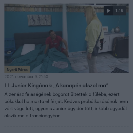
1:16
Nyerő Páros
2021. november 9. 21:50
LL Junior Kingának: „A kanapén alszol ma”
A zenész feleségének bogarat ültettek a fülébe, ezért
bókokkal halmozta el férjét. Kedves próbálkozásának nem
várt vége lett, ugyanis Junior úgy döntött, inkább egyedül
alszik ma a franciaágyban.