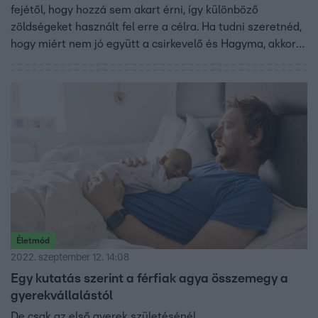
fejétől, hogy hozzá sem akart érni, így különböző
zöldségeket használt fel erre a célra. Ha tudni szeretnéd,
hogy miért nem jó együtt a csirkevelő és Hagyma, akkor
nézd meg a videót.
Életmód
2022. szeptember 12. 14:08
Egy kutatás szerint a férfiak agya összemegy a
gyerekvállalástól
De csak az első gyerek születésénél.