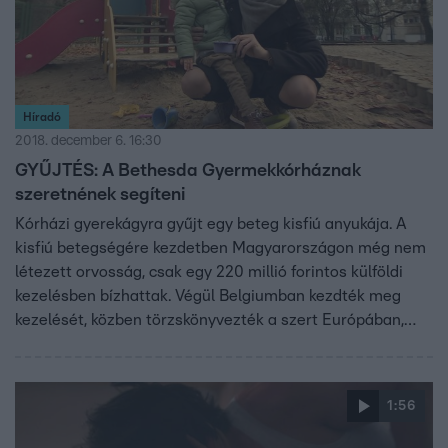
Híradó
2018. december 6. 16:30
GYŰJTÉS: A Bethesda Gyermekkórháznak
szeretnének segíteni
Kórházi gyerekágyra gyűjt egy beteg kisfiú anyukája. A
kisfiú betegségére kezdetben Magyarországon még nem
létezett orvosság, csak egy 220 millió forintos külföldi
kezelésben bízhattak. Végül Belgiumban kezdték meg
kezelését, közben törzskönyvezték a szert Európában,
Magyarországon pedig egyedi méltányossági kérelemmel
juthatnak hozzá a betegek. Ábrisnak is sikerült. Négy
havonta kell kapnia vakcinát, élete végéig. A Bethesda
1:56
Kórházban jár kezelésre, és az injekciókra, édesanyja
most hálából nekik kezdett gyűjteni. A Híradó riportját ide