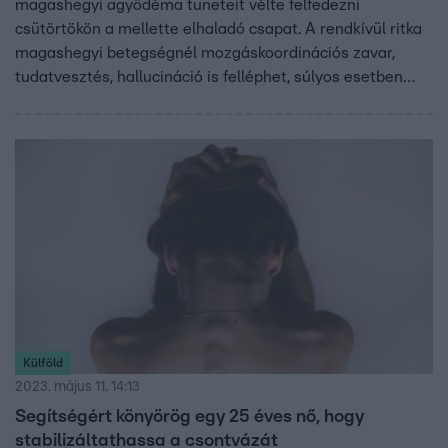
magashegyi agyödéma tüneteit vélte felfedezni
csütörtökön a mellette elhaladó csapat. A rendkívül ritka
magashegyi betegségnél mozgáskoordinációs zavar,
tudatvesztés, hallucináció is felléphet, súlyos esetben
kómát is okozhat.
Külföld
2023. május 11. 14:13
Segítségért könyörög egy 25 éves nő, hogy
stabilizáltathassa a csontvázát