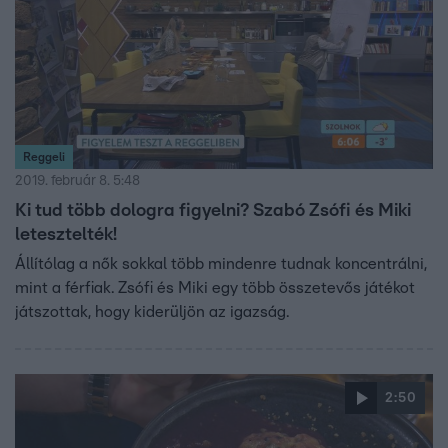
Reggeli
2019. február 8. 5:48
Ki tud több dologra figyelni? Szabó Zsófi és Miki
letesztelték!
Állítólag a nők sokkal több mindenre tudnak koncentrálni,
mint a férfiak. Zsófi és Miki egy több összetevős játékot
játszottak, hogy kiderüljön az igazság.
2:50