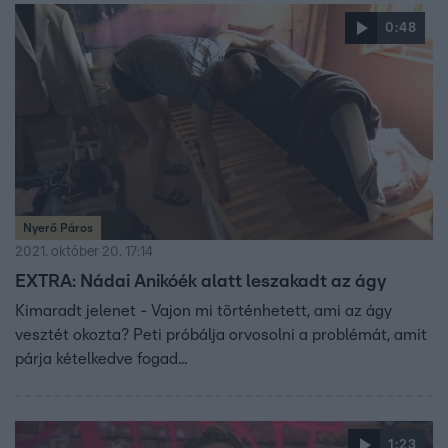
0:48
Nyerő Páros
2021. október 20. 17:14
EXTRA: Nádai Anikóék alatt leszakadt az ágy
Kimaradt jelenet - Vajon mi történhetett, ami az ágy
vesztét okozta? Peti próbálja orvosolni a problémát, amit
párja kételkedve fogad...
1:23