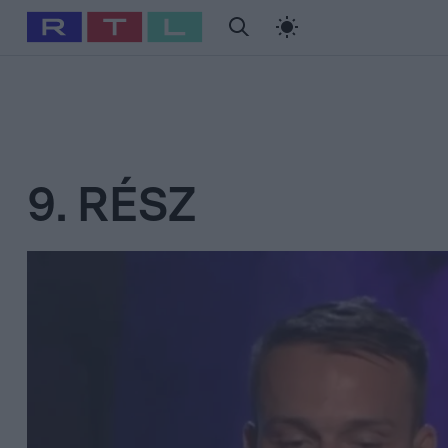
#
Babits Marcella
#
Szellő István
#
Most Wanted
#
Gallusz Ni
9. RÉSZ