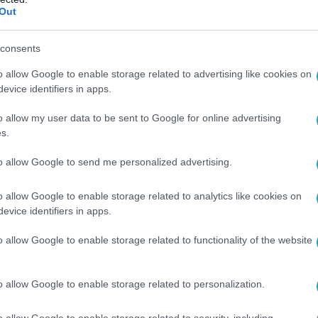
Out
:30
jánlattal fogott Cápát a SunCity BBQ ala
consents
i ajánlatot fogadtak el a Cápák között 9. részében. Moldován A
o allow Google to enable storage related to advertising like cookies on
e ezúttal a játékgépeket építő Pirategamest, az olasz gaszt
evice identifiers in apps.
online fogászati konzultációs platformként üzemelő eDentint, és
o allow my user data to be sent to Google for online advertising
az RTL üzleti showműsorában.
s.
to allow Google to send me personalized advertising.
0:30
o allow Google to enable storage related to analytics like cookies on
i játékosai tudták csak legyőzni a híd áll
evice identifiers in apps.
ában sorra potyogtak le a játékosok, így a végén már csak ke
o allow Google to enable storage related to functionality of the website
minden. Az ugrás minden hétköznap 20:00-kor folytatódik az R
o allow Google to enable storage related to personalization.
o allow Google to enable storage related to security, including