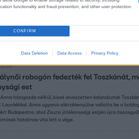
cation functionality and fraud prevention, and other user protection.
:20
ehet kibírni” – Peller Anna már Szabó Gy
inden stábtagnak konnektorokat osztogatott, mindeközben Na
CONFIRM
t bocsánatot kérni Szabó Győzőtől, aki hiába toppant be a je
kollégájára nézve folyton elnevette magát.
Data Deletion
Data Access
Privacy Policy
 20:20
álynői robogón fedezték fel Toszkánát, ma
nysági est
 Anna házigazda nélkül, kissé elveszetten kalandoztak Toszk
t Lauráékkal. Anna ugyanis elérzékenyülve vallotta be a bold
ért Budapestre, ahol Zsuzsi jótékonysági estjén újra összegyűl
 aminek hatalmas vita lett a vége.