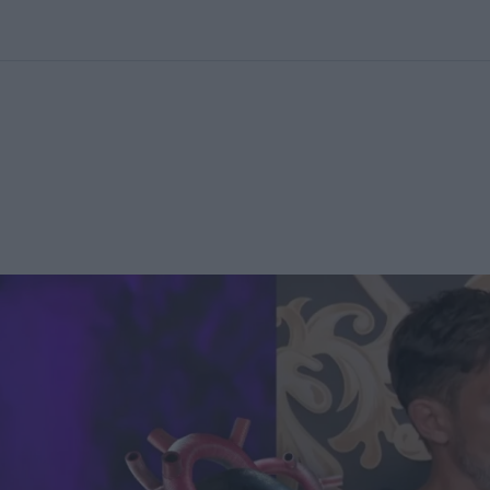
kolett
#
Időjárás
#
RTL műsor
#
Víz
#
Magyar Péter
#
Csillagjeg