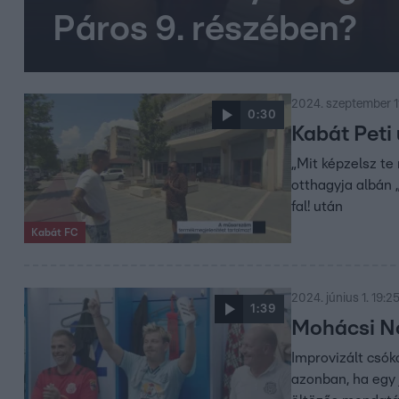
Páros 9. részében?
2024. szeptember 11
0:30
Kabát Peti 
„Mit képzelsz te
otthagyja albán 
fal! után
Kabát FC
2024. június 1. 19:2
1:39
Mohácsi Nor
Improvizált csók
azonban, ha egy 