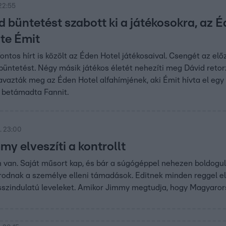
22:55
d büntetést szabott ki a játékosokra, az 
te Émit
 fontos hírt is közölt az Éden Hotel játékosaival. Csengét az e
büntetést. Négy másik játékos életét nehezíti meg Dávid reto
avazták meg az Éden Hotel alfahímjének, aki Émit hívta el egy 
 betámadta Fannit.
. 23:00
y elveszíti a kontrollt
van. Saját műsort kap, és bár a súgógéppel nehezen boldogul, 
odnak a személye elleni támadások. Editnek minden reggel el
osszindulatú leveleket. Amikor Jimmy megtudja, hogy Magyaror