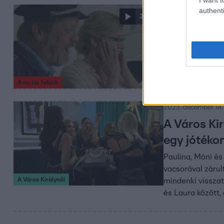
authenti
2024. január 27. 20
2:04
„Ezt nem l
Lengyel Tamás m
pedig nem győzöt
kizökkent, hogy 
A mi kis falunk
2023. december 14.
A Város Kir
egy jótéko
Paulina, Móni és
vacsorával zárul
A Város Királynői
mindenki visszat
és Laura között,