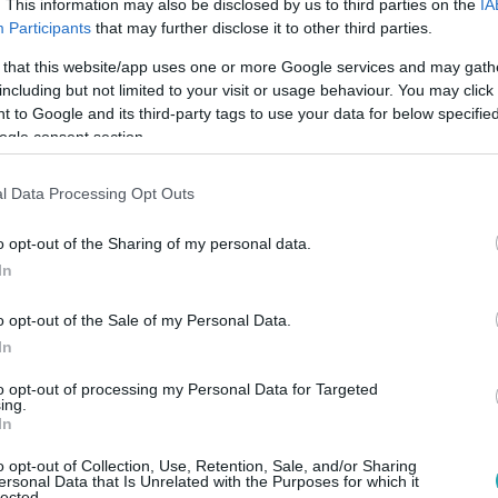
. This information may also be disclosed by us to third parties on the
IA
Participants
that may further disclose it to other third parties.
 that this website/app uses one or more Google services and may gath
30
including but not limited to your visit or usage behaviour. You may click 
ó jelöltjeinek az előző győztesnek, Keser
 to Google and its third-party tags to use your data for below specifi
ogle consent section.
nkanapon a jelölteket Balogh Levente kölcsönadta Keserű Balá
n három csapaton is kifogtak. Zsuzsit, Pétert és Andit tartotta
l Data Processing Opt Outs
kező hétre. A többieknek viszont még bizonyítaniuk kell.
o opt-out of the Sharing of my personal data.
In
o opt-out of the Sale of my Personal Data.
30
In
ente kölcsönadja Az álommeló jelöltjeit
to opt-out of processing my Personal Data for Targeted
tkező részében feltűnik az első évad győztese, Keserű Balázs i
ing.
enkinek teljesítenie, amivel csalódást okoznak Balogh Levent
In
o opt-out of Collection, Use, Retention, Sale, and/or Sharing
ersonal Data that Is Unrelated with the Purposes for which it
lected.