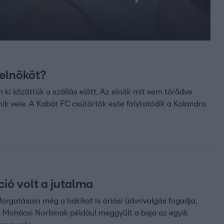
 elnököt?
 ki közöttük a szállás előtt. Az elnök mit sem törődve
nik vele. A Kabát FC csütörtök este folytatódik a Kalandra
ió volt a jutalma
forgatásain még a bakikat is óriási üdvrivalgás fogadja,
m. Mohácsi Norbinak például meggyűlt a baja az egyik