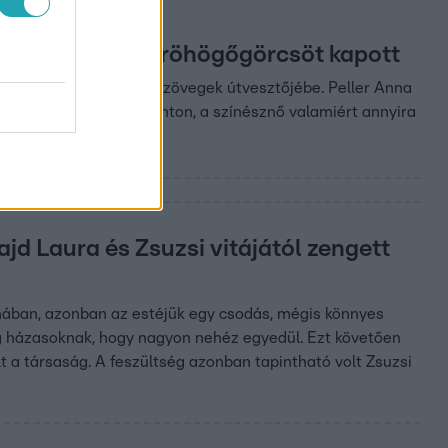
őző látványától röhögőgörcsöt kapott
gy Sanyi betévedt a szövegek útvesztőjébe. Peller Anna
lenetbe a megfelelő ponton, a színésznő valamiért annyira
jd Laura és Zsuzsi vitájától zengett
ánában, azonban az estéjük egy csodás, mégis könnyes
og házasoknak, hogy nagyon nehéz egyedül. Ezt követően
t a társaság. A feszültség azonban tapintható volt Zsuzsi