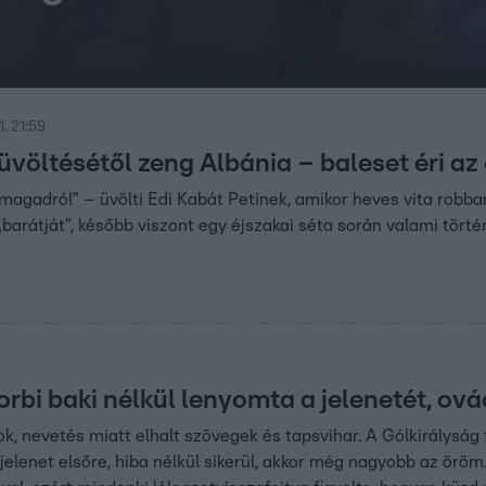
. 21:59
üvöltésétől zeng Albánia – baleset éri az
 magadról” – üvölti Edi Kabát Petinek, amikor heves vita robban
„barátját”, később viszont egy éjszakai séta során valami törté
5
bi baki nélkül lenyomta a jelenetét, ovác
ok, nevetés miatt elhalt szövegek és tapsvihar. A Gólkirályság 
jelenet elsőre, hiba nélkül sikerül, akkor még nagyobb az örö