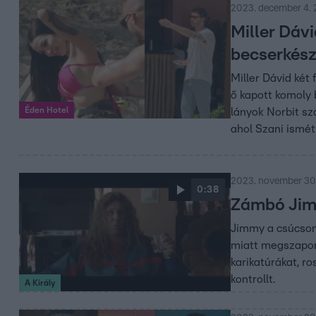
2023. december 4. 
Miller Dávi
becserkész
Miller Dávid két
ő kapott komoly 
Éden Hotel
lányok Norbit sz
ahol Szani ismét
2023. november 30
0:38
Zámbó Jimm
Jimmy a csúcson 
miatt megszapor
karikatúrákat, r
kontrollt.
A Király