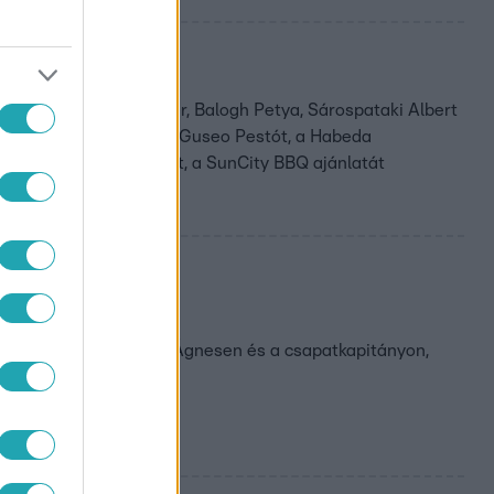
pítója
ndrás, Dr. Varga Eszter, Balogh Petya, Sárospataki Albert
ronómiai élményt kínáló Guseo Pestót, a Habeda
 a sült húsok ízesítőjét, a SunCity BBQ ajánlatát
ításait?
tten maradtak a hídon. Ágnesen és a csapatkapitányon,
TL-en!