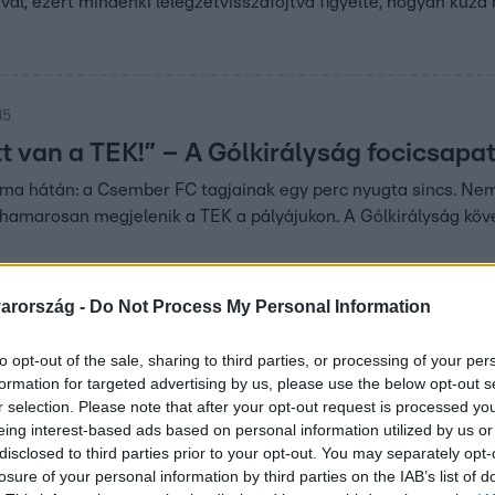
al, ezért mindenki lélegzetvisszafojtva figyelte, hogyan küzd
15
tt van a TEK!” – A Gólkirályság focicsap
a hátán: a Csember FC tagjainak egy perc nyugta sincs. Nemcs
hamarosan megjelenik a TEK a pályájukon. A Gólkirályság köve
arország -
Do Not Process My Personal Information
59
to opt-out of the sale, sharing to third parties, or processing of your per
n még a japán nyelvtől sem retten vissza
formation for targeted advertising by us, please use the below opt-out s
olytatódik a The Floor, ahol a játékosok közül kilencen még mi
r selection. Please note that after your opt-out request is processed y
eing interest-based ads based on personal information utilized by us or
ó Zoltán a műsorvezetés mellett tesz egy kisebb kitekintést 
disclosed to third parties prior to your opt-out. You may separately opt-
losure of your personal information by third parties on the IAB’s list of