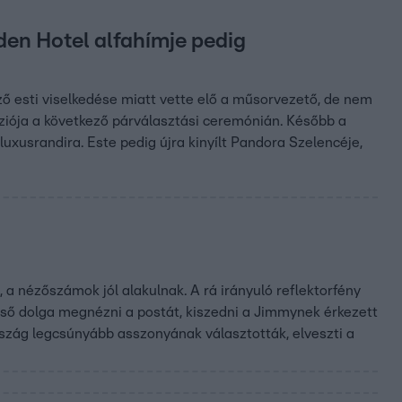
Éden Hotel alfahímje pedig
lőző esti viselkedése miatt vette elő a műsorvezető, de nem
rziója a következő párválasztási ceremónián. Később a
luxusrandira. Este pedig újra kinyílt Pandora Szelencéje,
a nézőszámok jól alakulnak. A rá irányuló reflektorfény
ső dolga megnézni a postát, kiszedni a Jimmynek érkezett
szág legcsúnyább asszonyának választották, elveszti a