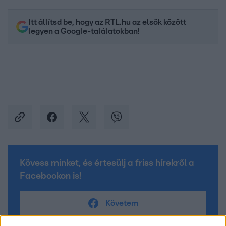
Itt állítsd be, hogy az RTL.hu az elsők között
legyen a Google-találatokban!
Kövess minket, és értesülj a friss hírekről a
Facebookon is!
Követem