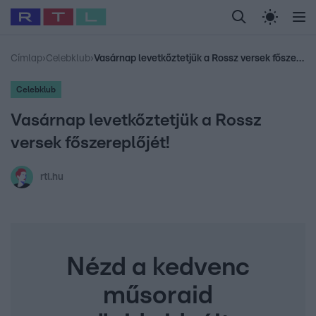
Legfrissebb
RTL Híradó
Fókusz
Sztárhírek
Randi
Celeb vagyok, me
#
Sebestyén Balázs
#
RTL műsor
#
Dj Oti
#
Gudel Takács Gábor
Címlap
›
Celebklub
›
Vasárnap levetkőztetjük a Rossz versek főszereplőjét!
Celebklub
Vasárnap levetkőztetjük a Rossz
versek főszereplőjét!
rtl.hu
Nézd a kedvenc
műsoraid