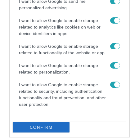
I want to allow Google to send me
personalized advertising.
I want to allow Google to enable storage
related to analytics like cookies on web or
Horoszkóp
device identifiers in apps.
Ennek a 3 csillagjegynek váratlan sikereket hozhat
I want to allow Google to enable storage
a hét
related to functionality of the website or app.
I want to allow Google to enable storage
related to personalization.
2:27
I want to allow Google to enable storage
related to security, including authentication
functionality and fraud prevention, and other
user protection.
CONFIRM
Híradó