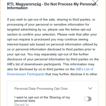
RTL Magyarország -
Do Not Process My Personal
Information
If you wish to opt-out of the sale, sharing to third parties, or
#
CELEBKLUB
#
RTL
#
RTL KLUB
#
REISZ GÁBOR
processing of your personal or sensitive information for
targeted advertising by us, please use the below opt-out
#
ROSSZ VERSEK
#
VAN VALAMI FURCSA
section to confirm your selection. Please note that after your
#
VAN VALAMI FURCSA ÉS MEGMAGYARÁZHATATLAN
opt-out request is processed you may continue seeing
interest-based ads based on personal information utilized by
#
BARABÁS ÉVA
#
PORTRÉ
us or personal information disclosed to third parties prior to
your opt-out. You may separately opt-out of the further
disclosure of your personal information by third parties on the
IAB’s list of downstream participants. This information may
also be disclosed by us to third parties on the
IAB’s List of
Downstream Participants
that may further disclose it to other
third parties.
Népszerű
Please note that this website/app uses one or more Google
Personal Data Processing Opt Outs
services and may gather and store information including but
not limited to your visit or usage behaviour. You may click to
I want to opt-out of the Sharing of my
personal data.
grant or deny consent to Google and its third-party tags to
Opted In