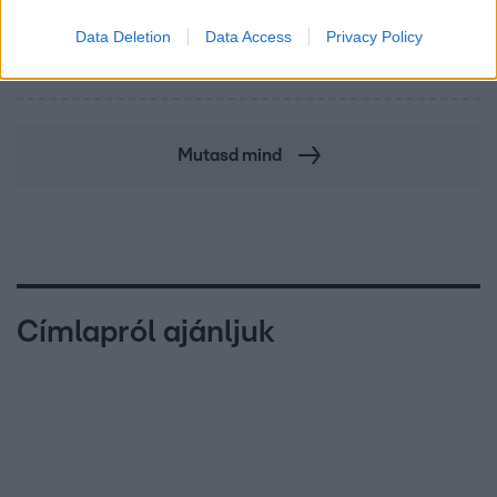
Data Deletion
Data Access
Privacy Policy
Videón, ahogy átúszik a Dunán a Kossuth térre
tévedt vaddisznó
Mutasd mind
Címlapról ajánljuk