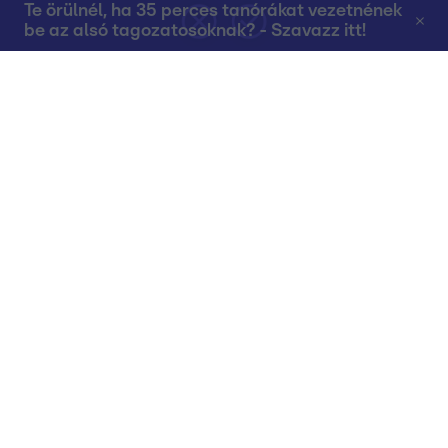
Te örülnél, ha 35 perces tanórákat vezetnének
be az alsó tagozatosoknak? - Szavazz itt!
Rólunk
Teljes adások az RTL+-on
Műsorújság
Összes műsor
Műsorba jelentkezés