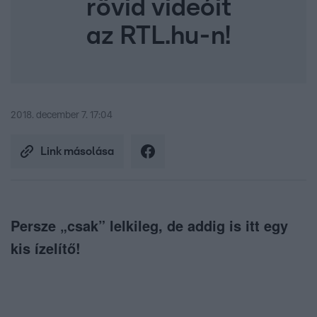
rövid videóit
az RTL.hu-n!
2018. december 7. 17:04
Link másolása
Persze „csak” lelkileg, de addig is itt egy
kis ízelítő!