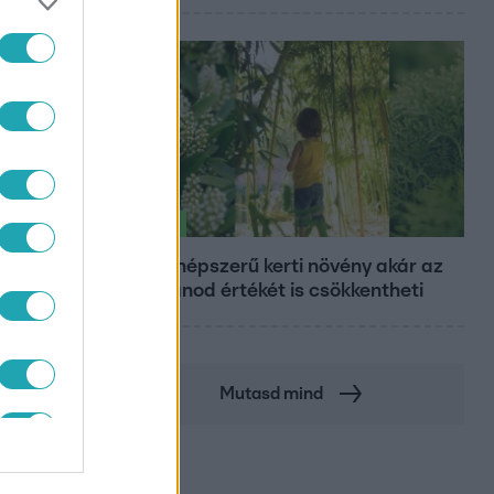
Életmód
Ez a 3 népszerű kerti növény akár az
ingatlanod értékét is csökkentheti
Mutasd mind