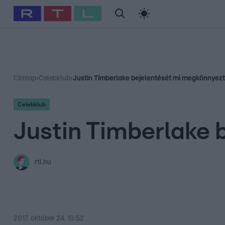
#
Babits Marcella
#
Szellő István
#
Most Wanted
#
Gallusz Ni
Címlap
›
Celebklub
›
Justin Timberlake bejelentését mi megkönnyezt
Celebklub
Justin Timberlake 
rtl.hu
2017. október 24. 10:52