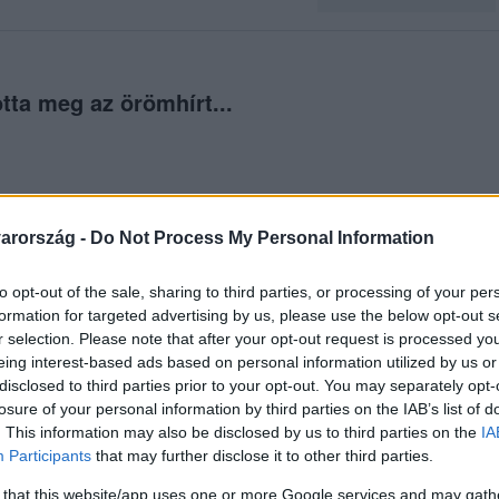
tta meg az örömhírt...
között legyen a Google-találatokban!
arország -
Do Not Process My Personal Information
to opt-out of the sale, sharing to third parties, or processing of your per
formation for targeted advertising by us, please use the below opt-out s
r selection. Please note that after your opt-out request is processed y
eing interest-based ads based on personal information utilized by us or
disclosed to third parties prior to your opt-out. You may separately opt-
losure of your personal information by third parties on the IAB’s list of
. This information may also be disclosed by us to third parties on the
IA
Participants
that may further disclose it to other third parties.
 that this website/app uses one or more Google services and may gath