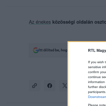
Az énekes
közösségi oldalán oszto
Itt állítsd be, hogy az RTL.hu az elsők 
RTL Magy
If you wish 
sensitive in
confirm you
continue se
information 
further disc
participants
Downstream 
Please note