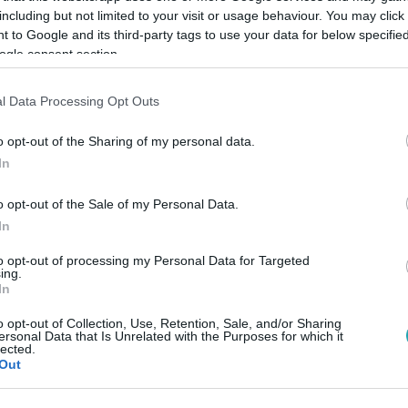
including but not limited to your visit or usage behaviour. You may click 
L
#
RTL
#
RTL KLUB
#
KARRIER
#
ÉNEKES
#
ZENE
 to Google and its third-party tags to use your data for below specifi
ogle consent section.
l Data Processing Opt Outs
o opt-out of the Sharing of my personal data.
In
o opt-out of the Sale of my Personal Data.
In
to opt-out of processing my Personal Data for Targeted
ing.
In
o opt-out of Collection, Use, Retention, Sale, and/or Sharing
ersonal Data that Is Unrelated with the Purposes for which it
lected.
Out