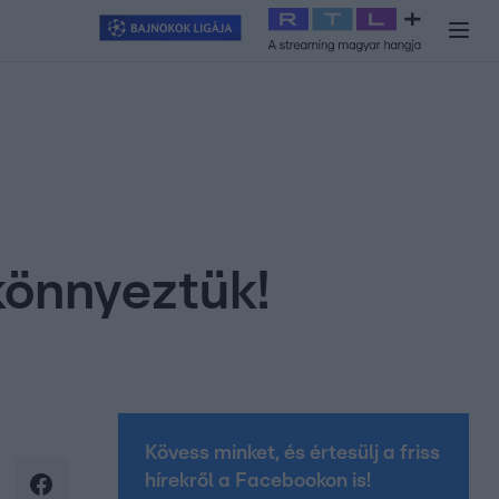
y
#
RTL+
#
Exek csatája 2026
#
Celeb vagyok, ments ki innen
#
H
könnyeztük!
Kövess minket, és értesülj a friss
hírekről a Facebookon is!