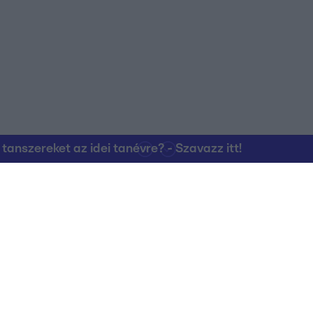
nszereket az idei tanévre? - Szavazz itt!
Kapcsolat
RTL Group Beszál
Magatartási Kó
az RTL+-on
Vállalati hírek