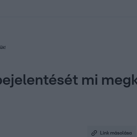
kolett
#
Időjárás
#
RTL műsor
#
Víz
#
Magyar Péter
#
Csillagjeg
ük!
bejelentését mi meg
Link másolása