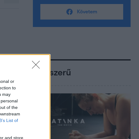
Követem
Népszerű
sonal or
ection to
ou may
 personal
out of the
 downstream
B’s List of
er and store