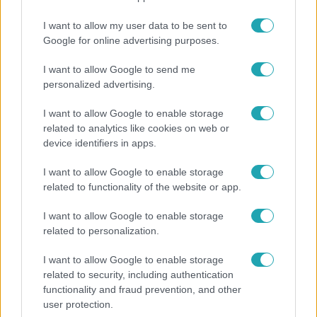
I want to allow my user data to be sent to
Google for online advertising purposes.
Népszerű
I want to allow Google to send me
personalized advertising.
I want to allow Google to enable storage
6:35
related to analytics like cookies on web or
device identifiers in apps.
I want to allow Google to enable storage
related to functionality of the website or app.
I want to allow Google to enable storage
related to personalization.
I want to allow Google to enable storage
Reggeli
related to security, including authentication
functionality and fraud prevention, and other
„Magyarként nekem nagyon fura volt” – Pusztai
user protection.
Olivér elárulta, milyen valójában az élet a világ