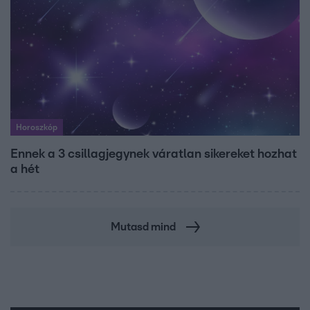
Horoszkóp
Ennek a 3 csillagjegynek váratlan sikereket hozhat
a hét
Mutasd mind