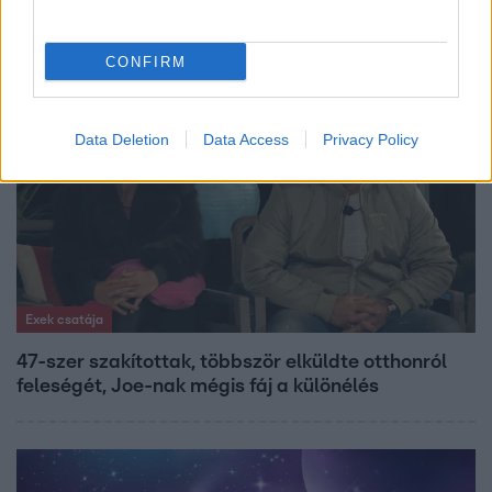
legélhetőbb városában
CONFIRM
3:02
Data Deletion
Data Access
Privacy Policy
Exek csatája
47-szer szakítottak, többször elküldte otthonról
feleségét, Joe-nak mégis fáj a különélés