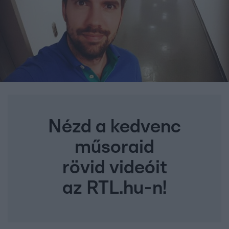
Nézd a kedvenc
műsoraid
rövid videóit
az RTL.hu-n!