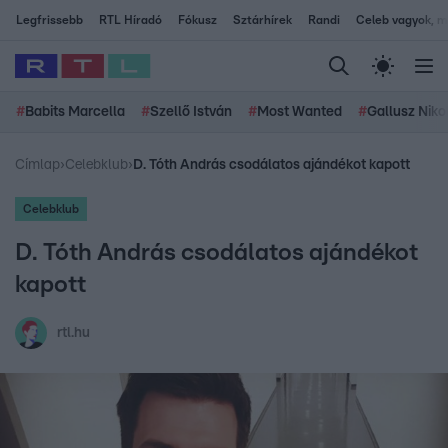
Legfrissebb
RTL Híradó
Fókusz
Sztárhírek
Randi
Celeb vagyok, me
#
Babits Marcella
#
Szellő István
#
Most Wanted
#
Gallusz Niko
Címlap
›
Celebklub
›
D. Tóth András csodálatos ajándékot kapott
Celebklub
D. Tóth András csodálatos ajándékot
kapott
rtl.hu