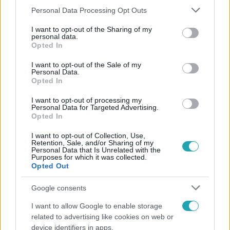
Kövess minket, és értesülj a friss hírekről a
Please note that this website/app uses one or more Google
Personal Data Processing Opt Outs
Facebookon is!
services and may gather and store information including but
not limited to your visit or usage behaviour. You may click to
I want to opt-out of the Sharing of my
personal data.
grant or deny consent to Google and its third-party tags to
Követem
Opted In
use your data for below specified purposes in below Google
consent section.
I want to opt-out of the Sale of my
Personal Data.
Opted In
I want to opt-out of processing my
Personal Data for Targeted Advertising.
#
CELEBKLUB
#
D.TÓTH ANDRÁS
#
FÓKUSZ
Opted In
#
GYERMEKÁLDÁS
#
GYERMEK
#
ANNA
I want to opt-out of Collection, Use,
Retention, Sale, and/or Sharing of my
#
SZÜLETÉSNAP
#
VASTAG TOMI
#
X-FAKTOR
Personal Data that Is Unrelated with the
Purposes for which it was collected.
Opted Out
#
INZULINREZISZTENCIA
#
TEHERBEESÉS
#
CSALÁD
#
RTL KLUB
#
RTL
Google consents
I want to allow Google to enable storage
related to advertising like cookies on web or
device identifiers in apps.