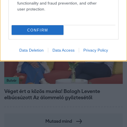
megkeresésekkel kapcsolatban
functionality and fraud prevention, and other
user protection.
CONFIRM
Data Deletion
Data Access
Privacy Policy
Bulvár
Véget ért a közös munka! Balogh Levente
elbúcsúzott Az álommeló győztesétől
Mutasd mind