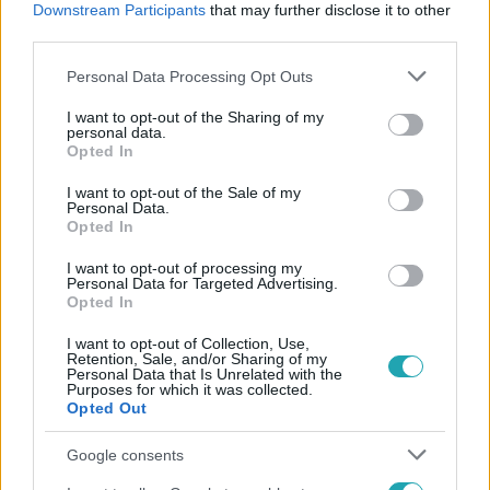
Downstream Participants
that may further disclose it to other
#
RTL KLUB
third parties.
Please note that this website/app uses one or more Google
Personal Data Processing Opt Outs
services and may gather and store information including but
not limited to your visit or usage behaviour. You may click to
I want to opt-out of the Sharing of my
personal data.
grant or deny consent to Google and its third-party tags to
Opted In
use your data for below specified purposes in below Google
consent section.
I want to opt-out of the Sale of my
Népszerű
Personal Data.
Opted In
I want to opt-out of processing my
Personal Data for Targeted Advertising.
Opted In
2:14
I want to opt-out of Collection, Use,
Retention, Sale, and/or Sharing of my
Personal Data that Is Unrelated with the
Purposes for which it was collected.
Opted Out
Google consents