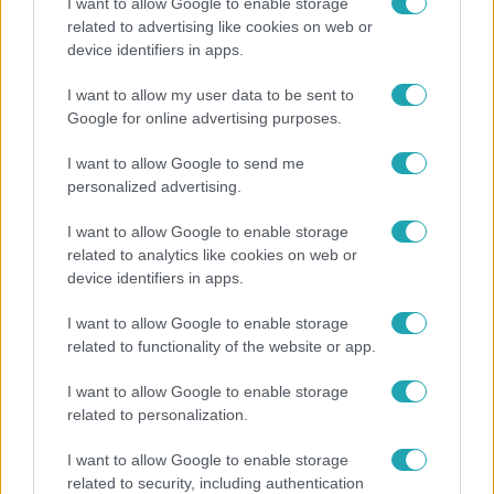
I want to allow Google to enable storage
related to advertising like cookies on web or
Híradó
device identifiers in apps.
Az RTL Híradó riportja után renndőrök és
I want to allow my user data to be sent to
állatmentők hozták ki a magára hagyott kutyát
Google for online advertising purposes.
I want to allow Google to send me
personalized advertising.
17:24
I want to allow Google to enable storage
related to analytics like cookies on web or
device identifiers in apps.
I want to allow Google to enable storage
related to functionality of the website or app.
I want to allow Google to enable storage
Reggeli
related to personalization.
„Ha olyan ember keresne meg, akkor sem
I want to allow Google to enable storage
vállalnám!” – Détár Enikő megszólalt a politikai
related to security, including authentication