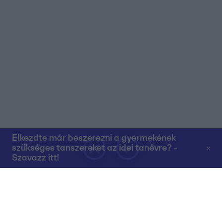
Elkezdte már beszerezni a gyermekének
szükséges tanszereket az idei tanévre? -
Szavazz itt!