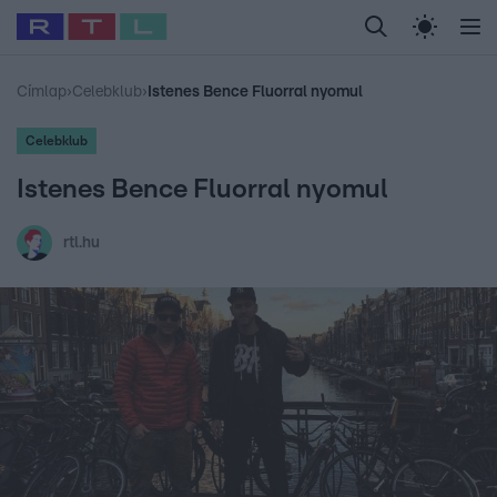
Legfrissebb
RTL Híradó
Fókusz
Sztárhírek
Randi
Celeb vagyok, me
#
Babits Marcella
#
Szellő István
#
Most Wanted
#
Gallusz Niko
Címlap
›
Celebklub
›
Istenes Bence Fluorral nyomul
Celebklub
Istenes Bence Fluorral nyomul
rtl.hu