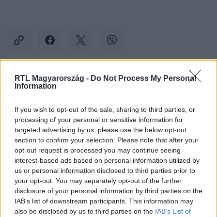
RTL Magyarország -
Do Not Process My Personal
Kövess minket, és értesülj a friss hírekről a
Information
Facebookon is!
If you wish to opt-out of the sale, sharing to third parties, or
processing of your personal or sensitive information for
Követem
targeted advertising by us, please use the below opt-out
section to confirm your selection. Please note that after your
opt-out request is processed you may continue seeing
interest-based ads based on personal information utilized by
us or personal information disclosed to third parties prior to
your opt-out. You may separately opt-out of the further
#
CELEBKLUB
#
ISTENES BENCE
#
APASÁG
disclosure of your personal information by third parties on the
IAB’s list of downstream participants. This information may
#
CSOBOT ADÉL
#
FLUOR TOMI
#
BARÁTSÁG
#
RTL
also be disclosed by us to third parties on the
IAB’s List of