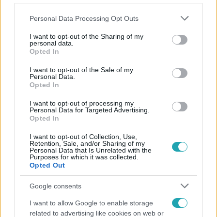
Please note that this website/app uses one or more Google
Personal Data Processing Opt Outs
services and may gather and store information including but
not limited to your visit or usage behaviour. You may click to
I want to opt-out of the Sharing of my
personal data.
grant or deny consent to Google and its third-party tags to
Opted In
use your data for below specified purposes in below Google
consent section.
Népszerű
I want to opt-out of the Sale of my
Personal Data.
Opted In
I want to opt-out of processing my
Personal Data for Targeted Advertising.
6:12
Opted In
I want to opt-out of Collection, Use,
Retention, Sale, and/or Sharing of my
Personal Data that Is Unrelated with the
Purposes for which it was collected.
Opted Out
Google consents
I want to allow Google to enable storage
Reggeli
related to advertising like cookies on web or