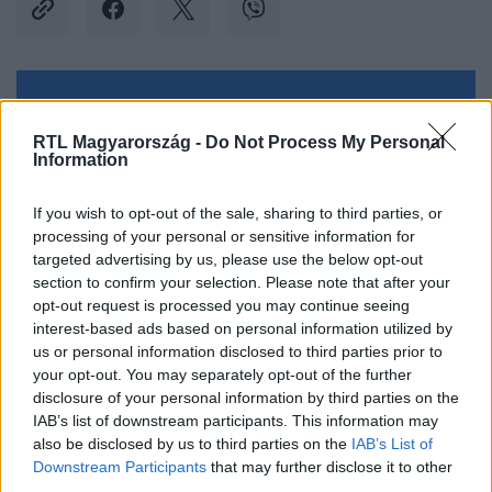
Kövess minket, és értesülj a friss hírekről a
Facebookon is!
RTL Magyarország -
Do Not Process My Personal
Information
Követem
If you wish to opt-out of the sale, sharing to third parties, or
processing of your personal or sensitive information for
targeted advertising by us, please use the below opt-out
section to confirm your selection. Please note that after your
opt-out request is processed you may continue seeing
interest-based ads based on personal information utilized by
#
CELEBKLUB
#
ANYÁK NAPJA
#
KÖSZÖNTÉS
us or personal information disclosed to third parties prior to
your opt-out. You may separately opt-out of the further
#
SZABÓ ZSÓFI
#
NÁDAI ANIKÓ
#
ISTENES BENCE
disclosure of your personal information by third parties on the
#
IAB’s list of downstream participants. This information may
CSOBOT ADÉL
#
DANICS DÓRA
#
BACH SZILVIA
also be disclosed by us to third parties on the
IAB’s List of
#
RTL KLUB
#
RTL
Downstream Participants
that may further disclose it to other
third parties.