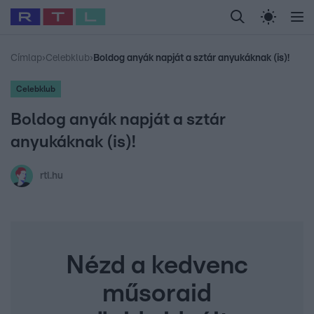
Legfrissebb
RTL Híradó
Fókusz
Sztárhírek
Randi
Celeb vagyok, me
#
Babits Marcella
#
Szellő István
#
Most Wanted
#
Gallusz Niko
Címlap
›
Celebklub
›
Boldog anyák napját a sztár anyukáknak (is)!
Celebklub
Boldog anyák napját a sztár
anyukáknak (is)!
rtl.hu
Nézd a kedvenc
műsoraid