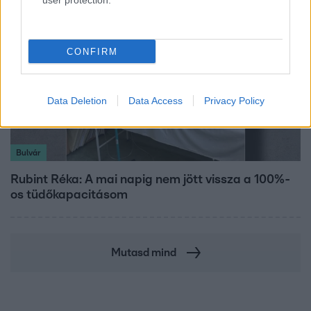
user protection.
CONFIRM
Data Deletion
Data Access
Privacy Policy
Bulvár
Rubint Réka: A mai napig nem jött vissza a 100%-
os tüdőkapacitásom
Mutasd mind