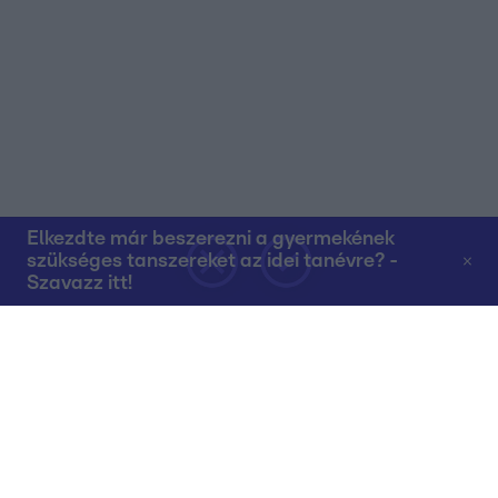
Elkezdte már beszerezni a gyermekének
szükséges tanszereket az idei tanévre? -
Szavazz itt!