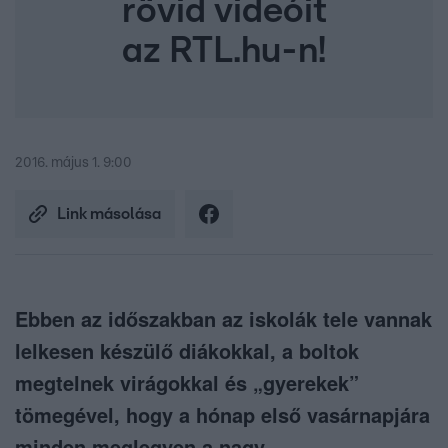
rövid videóit
az RTL.hu-n!
2016. május 1. 9:00
Link másolása
Ebben az időszakban az iskolák tele vannak
lelkesen készülő diákokkal, a boltok
megtelnek virágokkal és „gyerekek”
tömegével, hogy a hónap első vasárnapjára
minden meglegyen a nagy