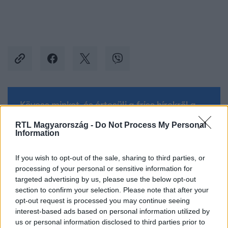
Kövess minket, és értesülj a friss hírekről a
Facebookon is!
RTL Magyarország -
Do Not Process My Personal
Information
Követem
If you wish to opt-out of the sale, sharing to third parties, or
processing of your personal or sensitive information for
targeted advertising by us, please use the below opt-out
section to confirm your selection. Please note that after your
opt-out request is processed you may continue seeing
interest-based ads based on personal information utilized by
#
CELEB VAGYOK, MENTS KI INNEN!
#
RTL
#
RTL KLUB
us or personal information disclosed to third parties prior to