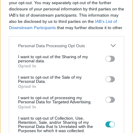
#
REALITY
#
SOKK
#
ÉLMÉNY
#
ELSŐ
your opt-out. You may separately opt-out of the further
disclosure of your personal information by third parties on the
#
LÉKAI-KISS RAMÓNA
#
PUMPED GABO
#
TÓTH ANDI
IAB’s list of downstream participants. This information may
also be disclosed by us to third parties on the
IAB’s List of
#
KABÁT PÉTER
#
HALÁSZ KLAUDIA
#
PINTÉR TIBOR
Downstream Participants
that may further disclose it to other
#
KOHOLÁK ALEXANDRA
#
HERCZEG ZOLI
third parties.
#
WOSSALA ROZINA
#
ANGER ZSOLT
#
CICCIOLINA
Please note that this website/app uses one or more Google
Personal Data Processing Opt Outs
services and may gather and store information including but
#
LUKÁCS MIKI
#
KÖLLŐ BABETT
not limited to your visit or usage behaviour. You may click to
I want to opt-out of the Sharing of my
personal data.
grant or deny consent to Google and its third-party tags to
Opted In
use your data for below specified purposes in below Google
consent section.
I want to opt-out of the Sale of my
Personal Data.
Opted In
I want to opt-out of processing my
Personal Data for Targeted Advertising.
Népszerű
Opted In
I want to opt-out of Collection, Use,
Retention, Sale, and/or Sharing of my
Personal Data that Is Unrelated with the
Purposes for which it was collected.