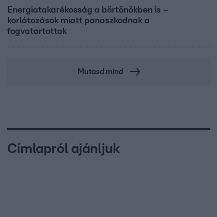
Energiatakarékosság a börtönökben is –
korlátozások miatt panaszkodnak a
fogvatartottak
Mutasd mind
Címlapról ajánljuk