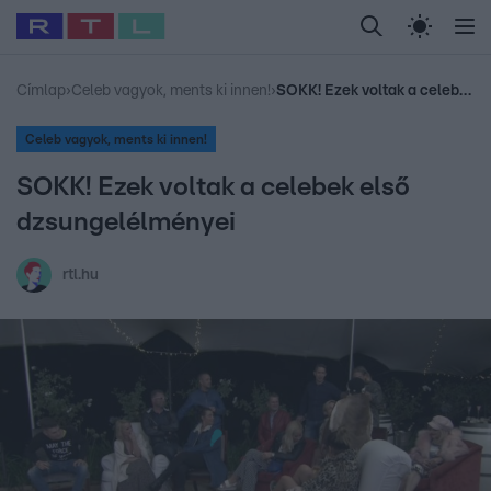
Legfrissebb
RTL Híradó
Fókusz
Sztárhírek
Randi
Celeb vagyok, me
#
Babits Marcella
#
Szellő István
#
Most Wanted
#
Gallusz Niko
Címlap
›
Celeb vagyok, ments ki innen!
›
SOKK! Ezek voltak a celebek első dzsungelélményei
Celeb vagyok, ments ki innen!
SOKK! Ezek voltak a celebek első
dzsungelélményei
rtl.hu