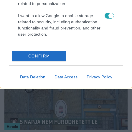
related to personalization.
I want to allow Google to enable storage
related to security, including authentication
Exek csatája
functionality and fraud prevention, and other
user protection.
47-szer szakítottak, többször elküldte otthonról
feleségét, Joe-nak mégis fáj a különélés
CONFIRM
2:46
Data Deletion
Data Access
Privacy Policy
Híradó