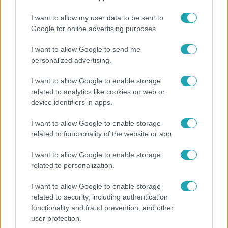
I want to allow my user data to be sent to
Google for online advertising purposes.
Népszerű
I want to allow Google to send me
personalized advertising.
I want to allow Google to enable storage
6:12
related to analytics like cookies on web or
device identifiers in apps.
I want to allow Google to enable storage
related to functionality of the website or app.
I want to allow Google to enable storage
related to personalization.
I want to allow Google to enable storage
Reggeli
related to security, including authentication
functionality and fraud prevention, and other
Átvonul a hidegfront az országon – így alakul a
user protection.
hőmérséklet a hét második felében