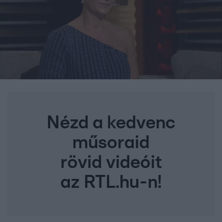
Nézd a kedvenc
műsoraid
rövid videóit
az RTL.hu-n!