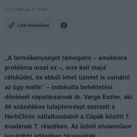
2024. február 18. 19:40
Link másolása
„A termékenységet támogatni – amekkora
probléma most ez –, erre kell majd
ráfeküdni, és ebből lehet üzletet is csinálni
az ügy mellé” – indokolta befektetési
döntését cápatársainak dr. Varga Eszter, aki
49 százalékos tulajdonrészt szerzett a
HerbClinic vállalkozásból a Cápák között 7.
évadának 7. részében. Az üzleti showműsor
legutóbbi adásában társasjáték