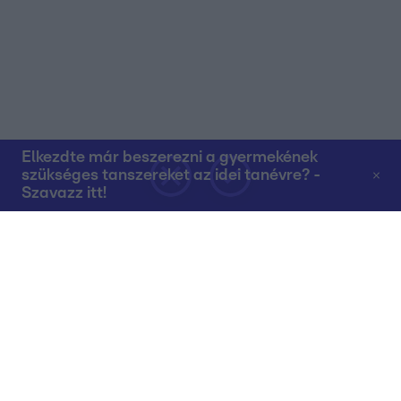
Elkezdte már beszerezni a gyermekének
szükséges tanszereket az idei tanévre? -
Szavazz itt!