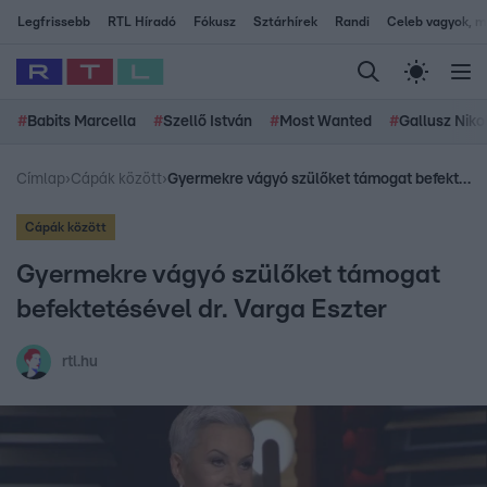
Legfrissebb
RTL Híradó
Fókusz
Sztárhírek
Randi
Celeb vagyok, me
#
Babits Marcella
#
Szellő István
#
Most Wanted
#
Gallusz Niko
Címlap
›
Cápák között
›
Gyermekre vágyó szülőket támogat befektetésével dr. Varga Eszter
Cápák között
Gyermekre vágyó szülőket támogat
befektetésével dr. Varga Eszter
rtl.hu