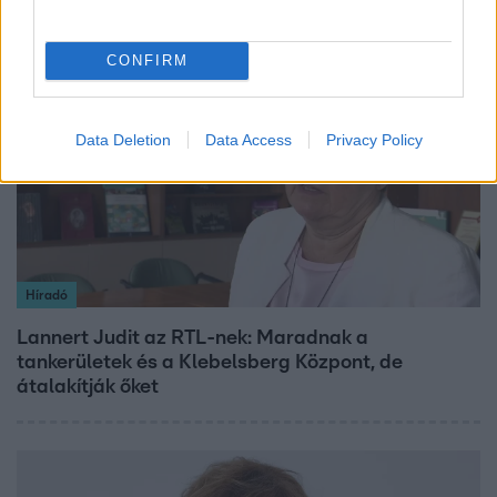
CONFIRM
3:14
Data Deletion
Data Access
Privacy Policy
Híradó
Lannert Judit az RTL-nek: Maradnak a
tankerületek és a Klebelsberg Központ, de
átalakítják őket