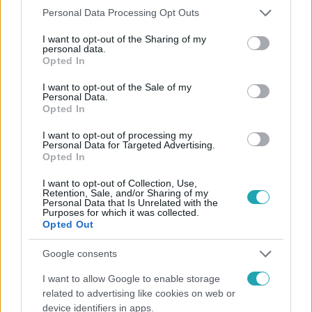
Please note that this website/app uses one or more Google
Personal Data Processing Opt Outs
services and may gather and store information including but
not limited to your visit or usage behaviour. You may click to
I want to opt-out of the Sharing of my
personal data.
grant or deny consent to Google and its third-party tags to
Opted In
use your data for below specified purposes in below Google
#
CÁPÁK KÖZÖTT
#
ADÁSRÉSZLETEK
#
RTL
consent section.
I want to opt-out of the Sale of my
Personal Data.
#
ÖSSZEFOGLALÓ
#
CÁPÁK KÖZÖTT ÖSSZEFOGLALÓ
Opted In
#
7. ÉVAD
#
7. RÉSZ
#
DR. VARGA ESZTER
I want to opt-out of processing my
Personal Data for Targeted Advertising.
#
MOLDOVÁN ANDRÁS
#
SÁROSPATAKI ALBERT
Opted In
#
BALOGH PETYA
#
BALOGH LEVENTE
#
HERBCLINIC
I want to opt-out of Collection, Use,
Retention, Sale, and/or Sharing of my
#
SMELL AND GO
#
BE MY STRIPPER
Personal Data that Is Unrelated with the
Purposes for which it was collected.
#
ADAM COSMETICS
#
KECSKE
#
ÉLETMÓD
Opted Out
#
TERMÉKENYSÉG
#
GYÓGYNÖVÉNY
#
EGÉSZSÉG
Google consents
I want to allow Google to enable storage
related to advertising like cookies on web or
device identifiers in apps.