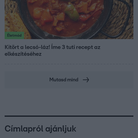
Életmód
Kitört a lecsó-láz! Íme 3 tuti recept az
elkészítéséhez
Mutasd mind
Címlapról ajánljuk