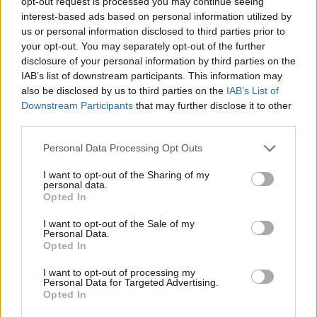
opt-out request is processed you may continue seeing
interest-based ads based on personal information utilized by
us or personal information disclosed to third parties prior to
Kövess minket, és értesülj a friss hírekről a
your opt-out. You may separately opt-out of the further
disclosure of your personal information by third parties on the
Facebookon is!
IAB’s list of downstream participants. This information may
also be disclosed by us to third parties on the
IAB’s List of
Követem
Downstream Participants
that may further disclose it to other
third parties.
Please note that this website/app uses one or more Google
Personal Data Processing Opt Outs
services and may gather and store information including but
not limited to your visit or usage behaviour. You may click to
I want to opt-out of the Sharing of my
personal data.
grant or deny consent to Google and its third-party tags to
#
CÁPÁK KÖZÖTT
#
GYORS
#
FEJLŐDÉS
#
SIKER
Opted In
use your data for below specified purposes in below Google
consent section.
#
KÜLSŐ FORRÁS
#
ÖNERŐ
I want to opt-out of the Sale of my
Personal Data.
Opted In
I want to opt-out of processing my
Personal Data for Targeted Advertising.
Opted In