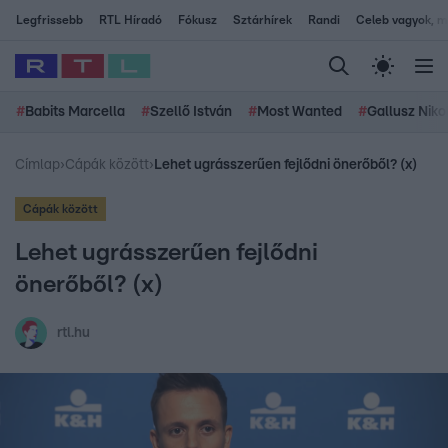
Legfrissebb
RTL Híradó
Fókusz
Sztárhírek
Randi
Celeb vagyok, me
#
Babits Marcella
#
Szellő István
#
Most Wanted
#
Gallusz Niko
Címlap
›
Cápák között
›
Lehet ugrásszerűen fejlődni önerőből? (x)
Cápák között
Lehet ugrásszerűen fejlődni
önerőből? (x)
rtl.hu