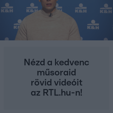
Nézd a kedvenc
műsoraid
rövid videóit
az RTL.hu-n!