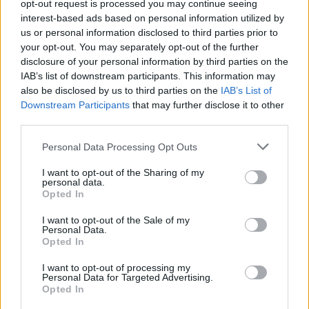
Kövess minket, és értesülj a friss hírekről a
opt-out request is processed you may continue seeing
Facebookon is!
interest-based ads based on personal information utilized by
us or personal information disclosed to third parties prior to
your opt-out. You may separately opt-out of the further
Követem
disclosure of your personal information by third parties on the
IAB’s list of downstream participants. This information may
also be disclosed by us to third parties on the
IAB’s List of
Downstream Participants
that may further disclose it to other
third parties.
Please note that this website/app uses one or more Google
Personal Data Processing Opt Outs
#
BULVÁR
#
RÁCZ JENŐ
#
MAGYAR SZTÁROK
services and may gather and store information including but
not limited to your visit or usage behaviour. You may click to
I want to opt-out of the Sharing of my
#
RTL HÍRESSÉGEK
#
MAGYAR CELEBEK
personal data.
grant or deny consent to Google and its third-party tags to
Opted In
#
SCHOBERT NORBI
#
BARÁTSÁG
#
KONYHAFŐNÖK
use your data for below specified purposes in below Google
consent section.
#
POLITIKA
I want to opt-out of the Sale of my
Personal Data.
Opted In
I want to opt-out of processing my
Personal Data for Targeted Advertising.
Opted In