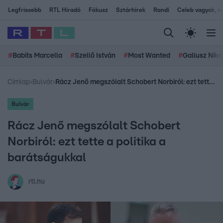
Legfrissebb
RTL Híradó
Fókusz
Sztárhírek
Randi
Celeb vagyok, me
#
Babits Marcella
#
Szellő István
#
Most Wanted
#
Gallusz Niko
Címlap
›
Bulvár
›
Rácz Jenő megszólalt Schobert Norbiról: ezt tette a politika a barátságukkal
Bulvár
Rácz Jenő megszólalt Schobert
Norbiról: ezt tette a politika a
barátságukkal
rtl.hu