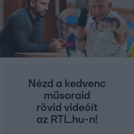
Nézd a kedvenc
műsoraid
rövid videóit
az RTL.hu-n!