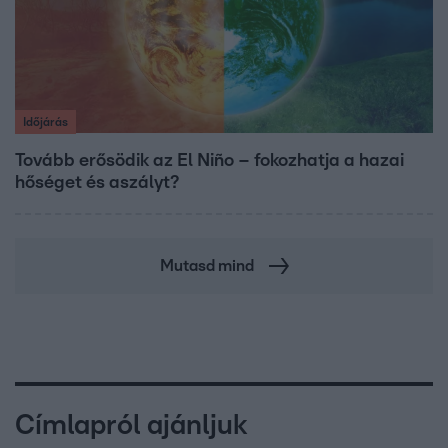
Időjárás
Tovább erősödik az El Niño – fokozhatja a hazai
hőséget és aszályt?
Mutasd mind
Címlapról ajánljuk