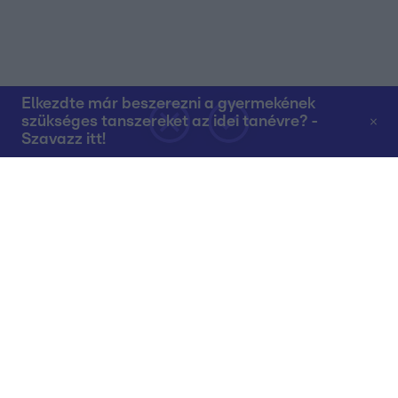
Elkezdte már beszerezni a gyermekének
szükséges tanszereket az idei tanévre? -
Szavazz itt!