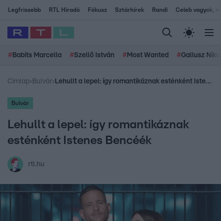
Legfrissebb
RTL Híradó
Fókusz
Sztárhírek
Randi
Celeb vagyok, me
#
Babits Marcella
#
Szellő István
#
Most Wanted
#
Gallusz Niko
Címlap
›
Bulvár
›
Lehullt a lepel: így romantikáznak esténként Istenes Bencéék
Bulvár
Lehullt a lepel: így romantikáznak
esténként Istenes Bencéék
rtl.hu