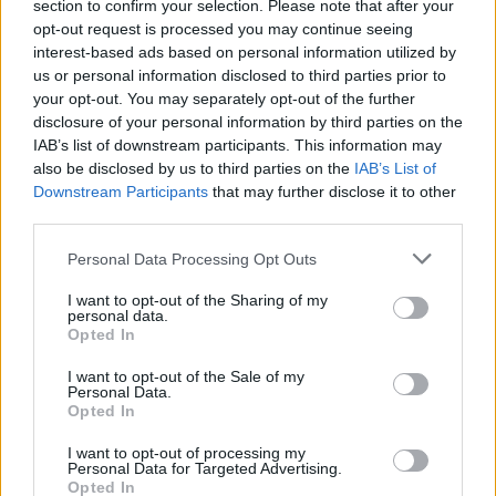
section to confirm your selection. Please note that after your
opt-out request is processed you may continue seeing
interest-based ads based on personal information utilized by
Kövess minket, és értesülj a friss hírekről a
us or personal information disclosed to third parties prior to
your opt-out. You may separately opt-out of the further
Facebookon is!
disclosure of your personal information by third parties on the
IAB’s list of downstream participants. This information may
Követem
also be disclosed by us to third parties on the
IAB’s List of
Downstream Participants
that may further disclose it to other
third parties.
Please note that this website/app uses one or more Google
Personal Data Processing Opt Outs
services and may gather and store information including but
not limited to your visit or usage behaviour. You may click to
I want to opt-out of the Sharing of my
#
BULVÁR
#
MAGYAR SZTÁROK
#
RTL HÍRESSÉGEK
personal data.
grant or deny consent to Google and its third-party tags to
Opted In
use your data for below specified purposes in below Google
#
MAGYAR CELEBEK
#
ROMANTIKA
#
NYERŐ PÁROS
consent section.
I want to opt-out of the Sale of my
#
CSALÁDALAPÍTÁS
#
BALATON
#
KÖZÖSSÉGI MÉDIA
Personal Data.
Opted In
#
SZERELEM
#
MOST WANTED
#
MEGHITT
#
PÁR
I want to opt-out of processing my
Personal Data for Targeted Advertising.
Opted In