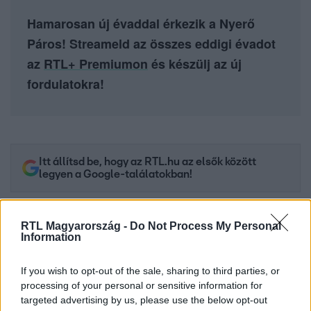
Hamarosan új évaddal érkezik a Nyerő
Páros! Streameld az összes eddigi évadot
az
RTL+ Premiumon
és készülj az új
fordulatokra!
Itt állítsd be, hogy az RTL.hu az elsők között
legyen a Google-találatokban!
RTL Magyarország -
Do Not Process My Personal
Information
If you wish to opt-out of the sale, sharing to third parties, or
processing of your personal or sensitive information for
targeted advertising by us, please use the below opt-out