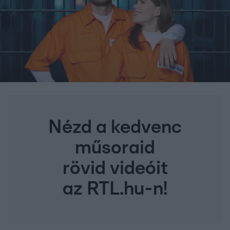
Nézd a kedvenc
műsoraid
rövid videóit
az RTL.hu-n!