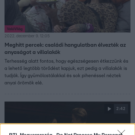
ValóVilág
2022. december 9. 12:05
Meghitt percek: családi hangulatban élvezték az
anyaságot a villalakók
Terhesség alatt fontos, hogy egészségesen étkezzünk és
a lehető legtöbb törődést kapjuk, ezt pedig a villalakók is
tudják. Így gyümölcstálakkal és sok pihenéssel néztek
anyai örömök elé.
2:42