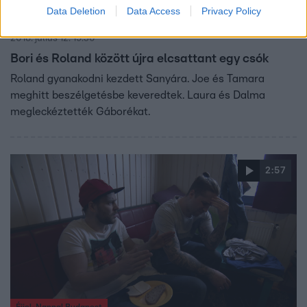
Data Deletion
Data Access
Privacy Policy
Éjjel-Nappal Budapest
2018. július 12. 19:30
Bori és Roland között újra elcsattant egy csók
Roland gyanakodni kezdett Sanyára. Joe és Tamara
meghitt beszélgetésbe keveredtek. Laura és Dalma
megleckéztették Gáborékat.
2:57