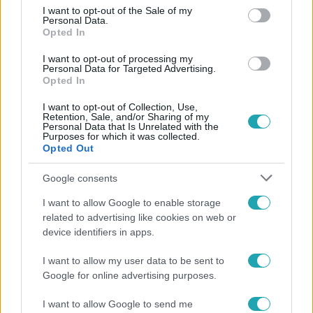
consent section.
I want to opt-out of the Sale of my
Personal Data.
Opted In
Éjjel-Nappal Budapest
I want to opt-out of processing my
Personal Data for Targeted Advertising.
2019. február 11. 21:30
Opted In
Joe és Dávid meghitt pillanatot éltek át együtt
I want to opt-out of Collection, Use,
Joe-ban most tudatosult csak igazán, hogy van egy
Retention, Sale, and/or Sharing of my
Personal Data that Is Unrelated with the
felnőtt fia… Ha a teljes adásra vagy kíváncsi, akkor
Purposes for which it was collected.
kattints ide!
Opted Out
Google consents
2:20
I want to allow Google to enable storage
related to advertising like cookies on web or
device identifiers in apps.
I want to allow my user data to be sent to
Google for online advertising purposes.
I want to allow Google to send me