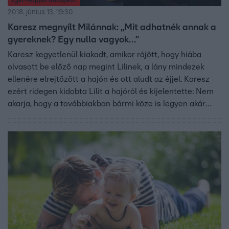
Éjjel-Nappal Budapest
2018. június 13. 19:30
Karesz megnyílt Milánnak: „Mit adhatnék annak a
gyereknek? Egy nulla vagyok…”
Karesz kegyetlenül kiakadt, amikor rájött, hogy hiába
olvasott be előző nap megint Lilinek, a lány mindezek
ellenére elrejtőzött a hajón és ott aludt az éjjel. Karesz
ezért ridegen kidobta Lilit a hajóról és kijelentette: Nem
akarja, hogy a továbbiakban bármi köze is legyen akár
Lilihez, akár a lány gyerekéhez. Később azonban
bevallotta, Lili mennyire megbántotta őt azzal, hogy
elhallgatta előle leendő apaságát. Ám amikor megtudta,
hogy az átélt stressz miatt komplikációk merültek fel
Lilinél, fordulat következett be a viselkedésében.