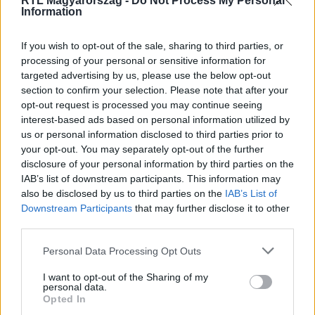
RTL Magyarország -
Do Not Process My Personal
Information
If you wish to opt-out of the sale, sharing to third parties, or
processing of your personal or sensitive information for
targeted advertising by us, please use the below opt-out
Éjjel-Nappal Budapest
section to confirm your selection. Please note that after your
2019. augusztus 15. 20:40
opt-out request is processed you may continue seeing
Újra felizzottak az érzelmek Vitya és Dia közt
interest-based ads based on personal information utilized by
us or personal information disclosed to third parties prior to
Miután Vitya kiállt Dia mellett, a két fiatal között meghitt
your opt-out. You may separately opt-out of the further
hangulat alakul ki… Ha a teljes adásra vagy kíváncsi,
disclosure of your personal information by third parties on the
akkor kattints ide!
IAB’s list of downstream participants. This information may
also be disclosed by us to third parties on the
IAB’s List of
Downstream Participants
that may further disclose it to other
third parties.
2:56
Please note that this website/app uses one or more Google
Personal Data Processing Opt Outs
services and may gather and store information including but
not limited to your visit or usage behaviour. You may click to
I want to opt-out of the Sharing of my
personal data.
grant or deny consent to Google and its third-party tags to
Opted In
use your data for below specified purposes in below Google