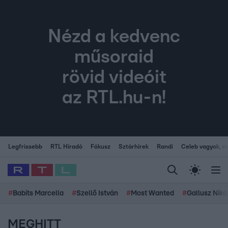
Nézd a kedvenc
műsoraid
rövid videóit
az RTL.hu-n!
Legfrissebb
RTL Híradó
Fókusz
Sztárhírek
Randi
Celeb vagyok, me
#
Babits Marcella
#
Szellő István
#
Most Wanted
#
Gallusz Niko
MEGHITT