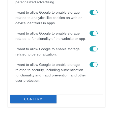
personalized advertising.
Éjjel-Nappal Budapest
I want to allow Google to enable storage
2018. szeptember 10. 20:00
related to analytics like cookies on web or
device identifiers in apps.
Gábor Laurának: „Életemben nem láttam ilyen
szép nőt, mint te…”
I want to allow Google to enable storage
Miután Gábor segített a sérült Laurán, meghitt
related to functionality of the website or app.
beszélgetés alakult ki kettejük között… Ha a teljes
I want to allow Google to enable storage
adásra vagy kíváncsi, akkor kattints ide!
related to personalization.
I want to allow Google to enable storage
related to security, including authentication
functionality and fraud prevention, and other
user protection.
CONFIRM