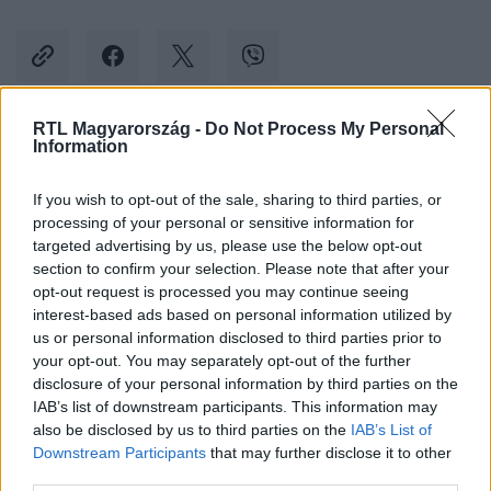
RTL Magyarország -
Do Not Process My Personal
Information
Kövess minket, és értesülj a friss hírekről a
Facebookon is!
If you wish to opt-out of the sale, sharing to third parties, or
processing of your personal or sensitive information for
Követem
targeted advertising by us, please use the below opt-out
section to confirm your selection. Please note that after your
opt-out request is processed you may continue seeing
interest-based ads based on personal information utilized by
us or personal information disclosed to third parties prior to
your opt-out. You may separately opt-out of the further
disclosure of your personal information by third parties on the
#
BELFÖLD
#
IDŐJÁRÁS
#
ÁRVÍZ
#
AUSZTRIA
IAB’s list of downstream participants. This information may
also be disclosed by us to third parties on the
IAB’s List of
#
DUNA
#
VÍZÁLLÁS
#
ESŐZÉS
Downstream Participants
that may further disclose it to other
third parties.