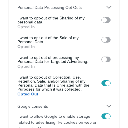
Please note that this website/app uses one or more Google
Personal Data Processing Opt Outs
services and may gather and store information including but
not limited to your visit or usage behaviour. You may click to
I want to opt-out of the Sharing of my
personal data.
grant or deny consent to Google and its third-party tags to
Opted In
use your data for below specified purposes in below Google
Népszerű
consent section.
I want to opt-out of the Sale of my
Personal Data.
Opted In
I want to opt-out of processing my
Personal Data for Targeted Advertising.
Opted In
I want to opt-out of Collection, Use,
Retention, Sale, and/or Sharing of my
Personal Data that Is Unrelated with the
Purposes for which it was collected.
Opted Out
Google consents
I want to allow Google to enable storage
Életmód
related to advertising like cookies on web or