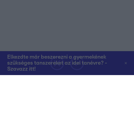
Elkezdte már beszerezni a gyermekének
szükséges tanszereket az idei tanévre? -
Szavazz itt!