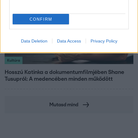
CONFIRM
Data Deletion
Data Access
Privacy Policy
Kultúra
Hosszú Katinka a dokumentumfilmjében Shane
Tusupról: A medencében minden működött
Mutasd mind