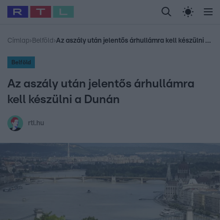
Legfrissebb
RTL Híradó
Fókusz
Sztárhírek
Randi
Celeb vagyok, me
#
Babits Marcella
#
Szellő István
#
Most Wanted
#
Gallusz Niko
Címlap
›
Belföld
›
Az aszály után jelentős árhullámra kell készülni a Dunán
Belföld
Az aszály után jelentős árhullámra
kell készülni a Dunán
rtl.hu