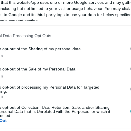
 that this website/app uses one or more Google services and may gath
including but not limited to your visit or usage behaviour. You may click 
 to Google and its third-party tags to use your data for below specifi
ogle consent section.
Link másolása
l Data Processing Opt Outs
o opt-out of the Sharing of my personal data.
In
oltak.
o opt-out of the Sale of my Personal Data.
In
to opt-out of processing my Personal Data for Targeted
ing.
In
között legyen a Google-találatokban!
o opt-out of Collection, Use, Retention, Sale, and/or Sharing
ersonal Data that Is Unrelated with the Purposes for which it
lected.
Out