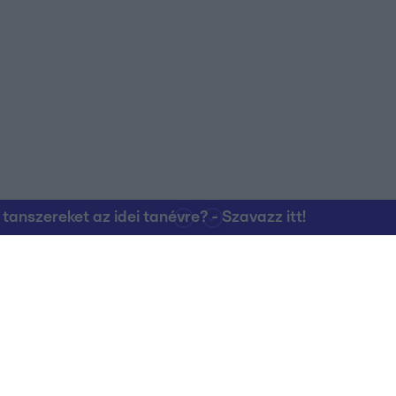
nszereket az idei tanévre? - Szavazz itt!
Kapcsolat
RTL Group Beszál