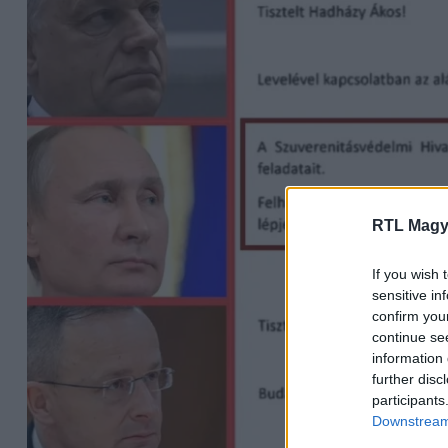
RTL Magy
If you wish 
sensitive in
confirm you
continue se
information 
further disc
participants
Downstream 