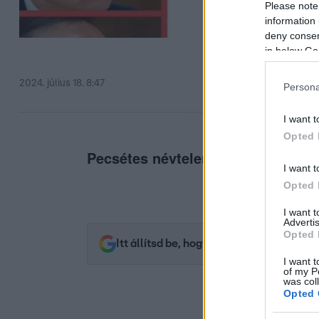
Please note
information 
deny consent
in below Go
2024. július 18. 8:47
Persona
I want t
Opted 
Pecsétes névtelen levélben válasz
I want t
Opted 
I want 
Advertis
Opted 
Itt állítsd be, hogy az RTL.hu az elsők 
I want t
of my P
was col
Opted 