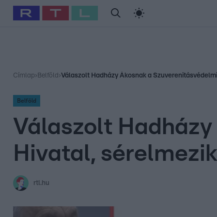
#
Babits Marcella
#
Szellő István
#
Most Wanted
#
Gallusz Ni
Címlap
›
Belföld
›
Válaszolt Hadházy Ákosnak a Szuverenitásvédelmi 
Belföld
Válaszolt Hadházy
Hivatal, sérelmezi
rtl.hu