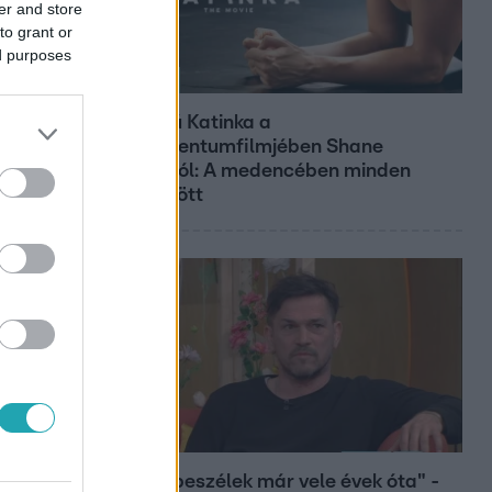
er and store
to grant or
ed purposes
Kultúra
Hosszú Katinka a
dokumentumfilmjében Shane
Tusupról: A medencében minden
működött
Bulvár
"Nem beszélek már vele évek óta" -