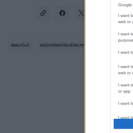
Google 
I want t
web or d
I want t
purpose
#
BELFÖLD
#
SZUVERENITÁSVÉDELMI HIVATAL
#
LÁNCZI TA
I want 
I want t
web or d
I want t
or app.
I want t
I want t
authenti