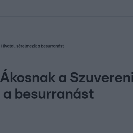
kolett
#
Időjárás
#
RTL műsor
#
Víz
#
Magyar Péter
#
Csillagjeg
Hivatal, sérelmezik a besurranást
 Ákosnak a Szuveren
k a besurranást