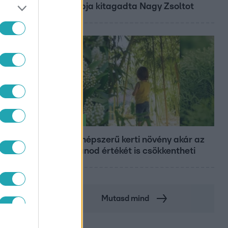
Édesapja kitagadta Nagy Zsoltot
Életmód
Ez a 3 népszerű kerti növény akár az
ingatlanod értékét is csökkentheti
Mutasd mind