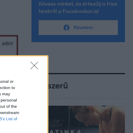
Kövess minket, és értesülj a friss
hírekről a Facebookon is!
Követem
sonal or
Népszerű
ection to
ou may
 personal
out of the
 downstream
B’s List of