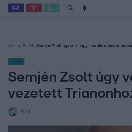
#
Babits Marcella
#
Szellő István
#
Most Wanted
#
Gallusz Ni
Címlap
›
Belföld
›
Semjén Zsolt úgy véli, hogy liberális médiatámadá
Belföld
Semjén Zsolt úgy v
vezetett Trianonho
rtl.hu