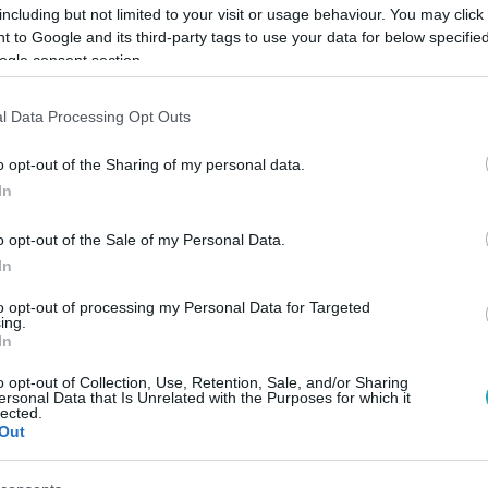
including but not limited to your visit or usage behaviour. You may click 
 to Google and its third-party tags to use your data for below specifi
ogle consent section.
l Data Processing Opt Outs
Link másolása
o opt-out of the Sharing of my personal data.
In
nk el a nemzeti összetartozás napjáról
o opt-out of the Sale of my Personal Data.
In
terelnök-helyettes arról beszélt, hogy
ajdonképpen egy liberális médiatámadás
to opt-out of processing my Personal Data for Targeted
ing.
In
o opt-out of Collection, Use, Retention, Sale, and/or Sharing
ersonal Data that Is Unrelated with the Purposes for which it
lected.
Out
között legyen a Google-találatokban!