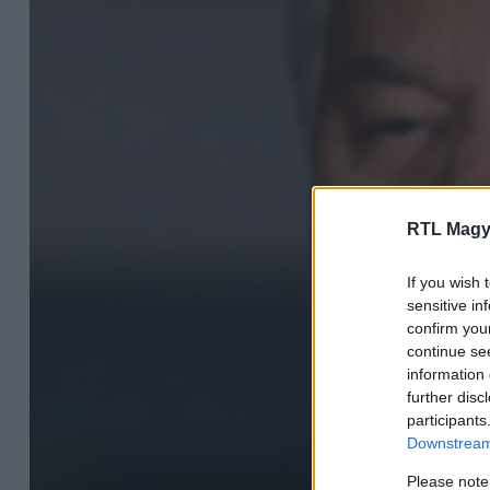
RTL Magy
If you wish 
sensitive in
confirm you
continue se
information 
further disc
participants
Downstream 
Please note