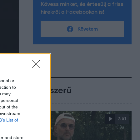
Kövess minket, és értesülj a friss
hírekről a Facebookon is!
Követem
sonal or
ection to
Népszerű
ou may
 personal
out of the
 downstream
7:51
B’s List of
er and store