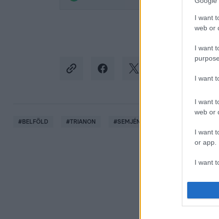
Google 
I want t
web or d
I want t
purpose
I want 
I want t
web or d
#
BELFÖLD
#
TRIANON
#
SEMJÉN ZSOLT
#
LIBERÁLIS
I want t
or app.
I want t
I want t
authenti