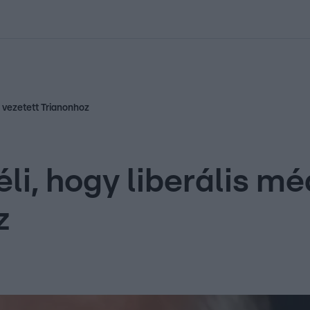
kolett
#
Időjárás
#
RTL műsor
#
Víz
#
Magyar Péter
#
Csillagjeg
s vezetett Trianonhoz
éli, hogy liberális 
z