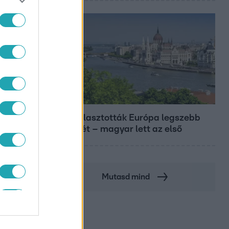
Európa
Megválasztották Európa legszebb
épületét – magyar lett az első
Mutasd mind