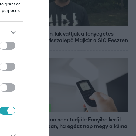
to grant or
ed purposes
Fókusz
Megvan, kik váltják a fenyegetés
miatt visszalépő Majkát a SIC Feszten
Életmód
Ezt sokan nem tudják: Ennyibe kerül
valójában, ha egész nap megy a klíma