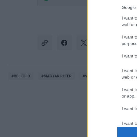
Google 
I want t
web or d
I want t
purpose
I want 
I want t
#
BELFÖLD
#
MAGYAR PÉTER
#
VARGA JUDIT
#
CSALÁD
web or d
I want t
or app.
I want t
I want t
authenti