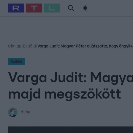
#
Babits Marcella
#
Szellő István
#
Most Wanted
#
Gallusz Ni
Címlap
›
Belföld
›
Varga Judit: Magyar Péter eljátszotta, hogy öngyil
Belföld
Varga Judit: Magyar
majd megszökött
rtl.hu