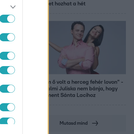
sikereket hozhat a hét
Bulvár
"Nekem ő volt a herceg fehér lovon" -
Széphalmi Juliska nem bánja, hogy
hozzáment Sánta Lacihoz
Mutasd mind