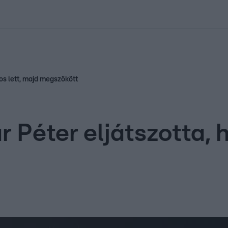
kolett
#
Időjárás
#
RTL műsor
#
Víz
#
Magyar Péter
#
Csillagjeg
kos lett, majd megszökött
 Péter eljátszotta, h