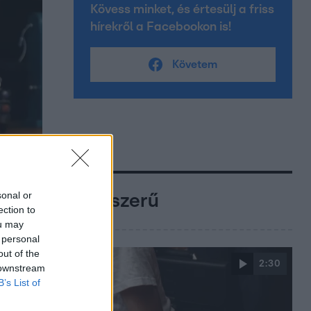
Kövess minket, és értesülj a friss
hírekről a Facebookon is!
Követem
sonal or
Népszerű
ection to
ou may
 personal
out of the
2:30
 downstream
B’s List of