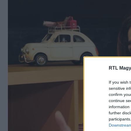
RTL Magy
If you wish 
sensitive in
confirm you
continue se
information 
further disc
participants
Downstream 