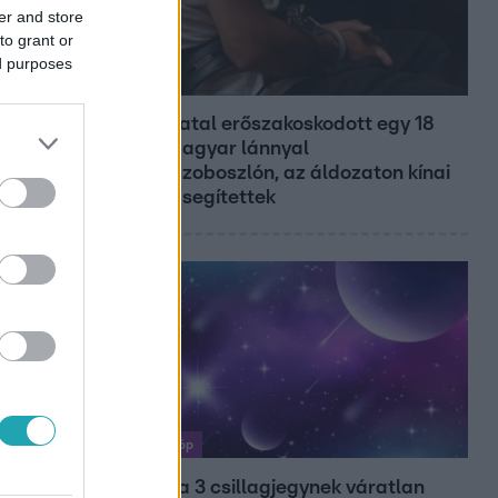
er and store
to grant or
ed purposes
Híradó
Grúz fiatal erőszakoskodott egy 18
éves magyar lánnyal
Hajdúszoboszlón, az áldozaton kínai
lányok segítettek
Horoszkóp
Ennek a 3 csillagjegynek váratlan