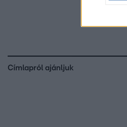
Címlapról ajánljuk