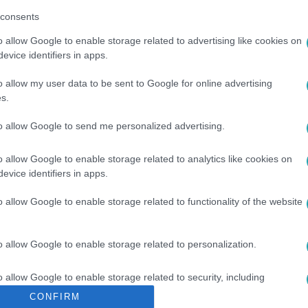
consents
o allow Google to enable storage related to advertising like cookies on
evice identifiers in apps.
o allow my user data to be sent to Google for online advertising
s.
to allow Google to send me personalized advertising.
o allow Google to enable storage related to analytics like cookies on
ON BELÜLI ERŐSZAK
#
HAJDÚ PÉTER
#
MA
evice identifiers in apps.
o allow Google to enable storage related to functionality of the website
o allow Google to enable storage related to personalization.
o allow Google to enable storage related to security, including
cation functionality and fraud prevention, and other user protection.
CONFIRM