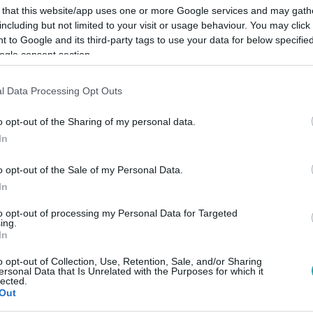
 that this website/app uses one or more Google services and may gath
including but not limited to your visit or usage behaviour. You may click 
 to Google and its third-party tags to use your data for below specifi
ogle consent section.
Link másolása
l Data Processing Opt Outs
o opt-out of the Sharing of my personal data.
In
iniszter, Magyar Péter volt felesége
o opt-out of the Sale of my Personal Data.
k arról beszélt, hogy éveken át épült
In
errel. Igazságérzete miatt akart
to opt-out of processing my Personal Data for Targeted
ing.
In
o opt-out of Collection, Use, Retention, Sale, and/or Sharing
ersonal Data that Is Unrelated with the Purposes for which it
lected.
Out
között legyen a Google-találatokban!